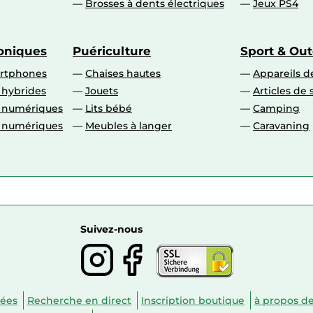
Brosses à dents électriques
Jeux PS4
roniques
Puériculture
Sport & Ou
artphones
Chaises hautes
Appareils de
 hybrides
Jouets
Articles de 
o numériques
Lits bébé
Camping
o numériques
Meubles à langer
Caravaning
Suivez-nous
nées
Recherche en direct
Inscription boutique
à propos d