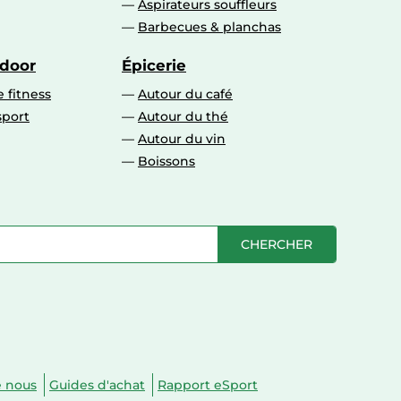
Aspirateurs souffleurs
Barbecues & planchas
tdoor
Épicerie
 fitness
Autour du café
sport
Autour du thé
Autour du vin
Boissons
CHERCHER
e nous
Guides d'achat
Rapport eSport