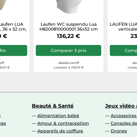
aufen LUA
Laufen WC suspendu Lua
LAUFEN LUA 
 36 x 52 cm,
H8200810000001 36x52 cm
vertical
 de montage
sans monture Blanc
650x3
0 €
136,22 €
23
ge Bahama
H82408700
ffre
Comparer 3 prix
Compa
/fr
obadis.com/fr
oba
19,00 €
Livraison à 119,00 €
Livrai
Beauté & Santé
Jeux vidéo 
o
Alimentation bébé
Accessoire
age
Amour & contraception
Consoles de
Appareils de coiffure
Drones