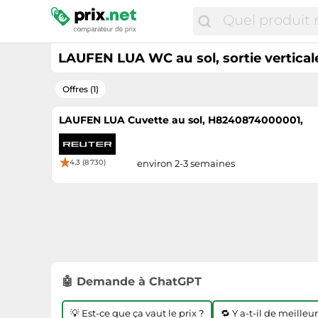
LAUFEN LUA WC au sol, sortie vertica
Offres (1)
LAUFEN LUA Cuvette au sol, H8240874000001,
4,3 (8 730)
environ 2-3 semaines
🤖 Demande à ChatGPT
💡 Est-ce que ça vaut le prix ?
🔁 Y a-t-il de meilleu