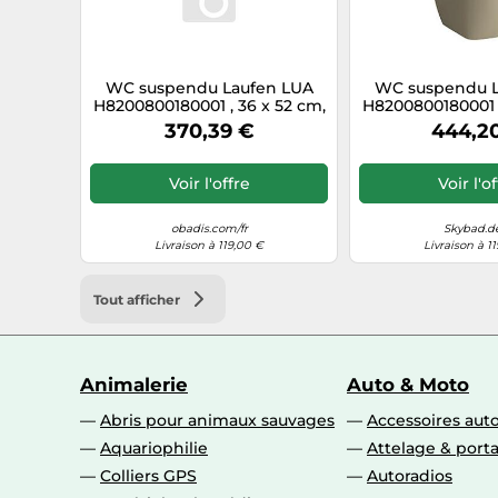
WC suspendu Laufen LUA
WC suspendu L
H8200800180001 , 36 x 52 cm,
H8200800180001 ,
sans bride, kit de montage
sans bride, kit
370,39 €
444,2
EasyFit, beige Bahama
EasyFit, bei
Voir l'offre
Voir l'o
obadis.com/fr
Skybad.de
Livraison à 119,00 €
Livraison à 1
Tout afficher
Animalerie
Auto & Moto
Abris pour animaux sauvages
Accessoires aut
Aquariophilie
Attelage & port
Colliers GPS
Autoradios