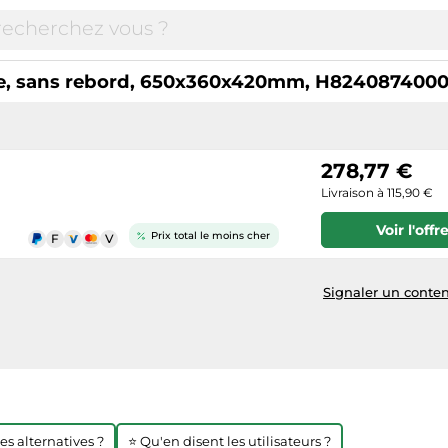
le, sans rebord, 650x360x420mm, H82408740000
278,77 €
Livraison à 115,90 €
Voir l'offr
Prix total le moins cher
Signaler un conten
res alternatives ?
⭐ Qu'en disent les utilisateurs ?