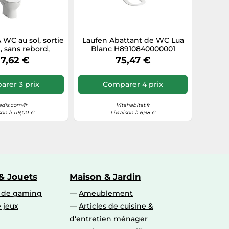
WC au sol, sortie
Laufen Abattant de WC Lua
e, sans rebord,
Blanc H8910840000001
60x420mm,
7,62 €
75,47 €
00001, Couleur:
Blanc
rer 3 prix
Comparer 4 prix
dis.com/fr
Vitahabitat.fr
son à 119,00 €
Livraison à 6,98 €
& Jouets
Maison & Jardin
s de gaming
Ameublement
 jeux
Articles de cuisine &
d'entretien ménager