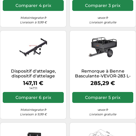
Comparer 4 prix
Comparer 3 prix
Motointegrator.fr
vevor.fr
Livraison à 9,99 €
Livraison gratuite
Dispositif d'attelage,
Remorque à Benne
dispositif d'attelage
Basculante-VEVOR-283 L-
STEINHOF K-098
Remorque de Tracteur
147,11 €
285,29 €
Tondeuse à Gazon de
147.11
Jardin en Acier-Capacité de
Charge 226,8 kg
Comparer 6 prix
Comparer 5 prix
Motointegrator.fr
vevor.fr
Livraison à 9,99 €
Livraison gratuite