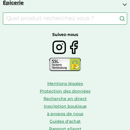
Jouets
Épicerie
Appareils de fitness
Appareils photo numériques compacts
Lits bébé
Articles de sport
Autour du café
Meubles à langer
Camping
Autour du thé
Caravaning
Autour du vin
Boissons
Suivez-nous
Mentions légales
Protection des données
Recherche en direct
Inscription boutique
à propos de nous
Guides d'achat
Rapport eSport