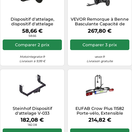
Tablettes tactiles
Tondeuses cheveux & barbe
Dispositif d'attelage,
VEVOR Remorque à Benne
dispositif d'attelage
Basculante Capacité de
Téléphonie
STEINHOF V-020
Charge 340 kg Remorque
58,66 €
267,80 €
Utilitaire de Jardin Robuste
Téléviseurs
58.66
avec Côtés Amovibles
Chariot de Transport à
Télévision & vidéo
Comparer 2 prix
Comparer 3 prix
Déversement 0,4 m³ pour
Électroménager
Tracteur, Tondeuse à Gazon,
VTT
Motointegrator.fr
vevor.fr
Livraison à 9,99 €
Livraison gratuite
Steinhof Dispositif
EUFAB Crow Plus 11582
d'attelage V-033
Porte-vélo, Extensible
182,08 €
214,82 €
182.08