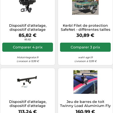
Dispositif d'attelage,
Kerbl Filet de protection
dispositif d'attelage
SafeNet - différentes tailles
STEINHOF J-071
pour l'arrimage de la
85,82 €
30,89 €
charge
85.82
Comparer 4 prix
Comparer 3 prix
Motointegrator.fr
wahl-agri.fr
Livraison à 9,99 €
Livraison à 9,99 €
Dispositif d'attelage,
Jeu de barres de toit
dispositif d'attelage
Twinny Load Aluminium Fly
STEINHOF B-056
Bar compatible avec Tesla
113,24 €
160,99 €