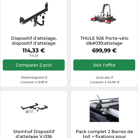
Dispositif d'attelage,
THULE 926 Porte-vélo
dispositif d'attelage
d&#039;attelage
STEINHOF B-098
114,33 €
699,99 €
114.33
Comparer 2 prix
Voir l'offre
Motointegrator.fr
Auto-doc.fr
Livraison à 9,99 €
Livraison à 54,90 €
Steinhof Dispositif
Pack complet 2 Barres de
d'attelage V-036
toit + fixations pour