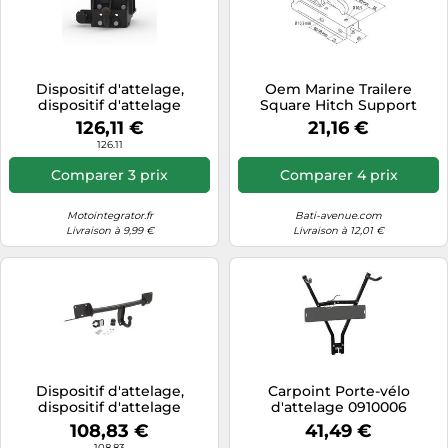
Dispositif d'attelage,
Oem Marine Trailere
dispositif d'attelage
Square Hitch Support
STEINHOF T-150
Argenté 60 mm
126,11 €
21,16 €
126.11
Comparer 3 prix
Comparer 4 prix
Motointegrator.fr
Bati-avenue.com
Livraison à 9,99 €
Livraison à 12,01 €
Dispositif d'attelage,
Carpoint Porte-vélo
dispositif d'attelage
d'attelage 0910006
STEINHOF B-053
108,83 €
41,49 €
108.83