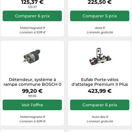
125,37 €
225,50 €
pneus 40,64 cm pour VTT,
125.37
UTV
Comparer 6 prix
Comparer 5 prix
Motointegrator.fr
vevor.fr
Livraison à 9,99 €
Livraison gratuite
Détendeur, système à
Eufab Porte-vélos
rampe commune BOSCH 0
d'attelage Premium II Plus
281 002 500
2 vélos Spécial grand hayon
99,20 €
423,99 €
99.06
Voir l'offre
Comparer 6 prix
Motointegrator.fr
Auto-doc.fr
Livraison à 9,99 €
Livraison gratuite