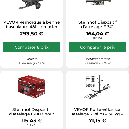
VEVOR Remorque à benne
Steinhof Dispositif
basculante 481 L en acier
d'attelage F-301
Capacité 272 kg
293,50 €
164,04 €
164.04
Comparer 6 prix
Comparer 15 prix
vevor.fr
Motointegrator.fr
Livraison gratuite
Livraison à 9,99 €
Steinhof Dispositif
VEVOR Porte-vélos sur
d'attelage C-008 pour
attelage 2 vélos – 36 kg –
Citroën C1, Peugeot 107,
compatible avec receveurs
115,43 €
71,15 €
Toyota Aygo
30/51 mm
115.43