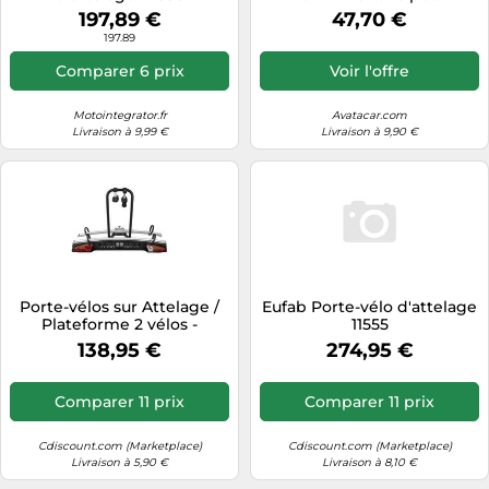
Peugeot 206 Sw 5 portes -
197,89 €
47,70 €
Raven - Acier
197.89
Comparer 6 prix
Voir l'offre
Motointegrator.fr
Avatacar.com
Livraison à 9,99 €
Livraison à 9,90 €
Porte-vélos sur Attelage /
Eufab Porte-vélo d'attelage
Plateforme 2 vélos -
11555
Menabo Merak "S"
138,95 €
274,95 €
Comparer 11 prix
Comparer 11 prix
Cdiscount.com (Marketplace)
Cdiscount.com (Marketplace)
Livraison à 5,90 €
Livraison à 8,10 €