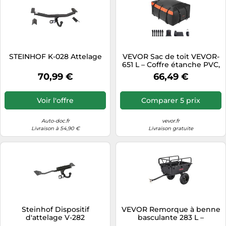
STEINHOF K-028 Attelage
VEVOR Sac de toit VEVOR-
651 L – Coffre étanche PVC,
tapis antidérapant, 6
70,99 €
66,49 €
crochets
Voir l'offre
Comparer 5 prix
Auto-doc.fr
vevor.fr
Livraison à 54,90 €
Livraison gratuite
Steinhof Dispositif
VEVOR Remorque à benne
d'attelage V-282
basculante 283 L –
polyéthylène, 226,8 kg,