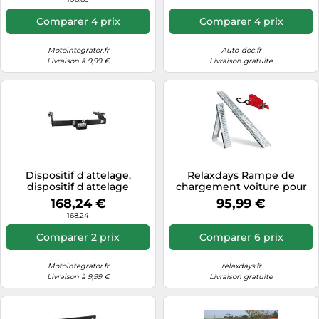
Comparer 4 prix
Comparer 4 prix
Motointegrator.fr
Auto-doc.fr
Livraison à 9,99 €
Livraison gratuite
Dispositif d'attelage,
Relaxdays Rampe de
dispositif d'attelage
chargement voiture pour
STEINHOF T-160
motos, pliable, acier, 225 kg,
168,24 €
95,99 €
2 m, argenté
168.24
Comparer 2 prix
Comparer 6 prix
Motointegrator.fr
relaxdays.fr
Livraison à 9,99 €
Livraison gratuite