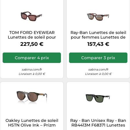
TOM FORD EYEWEAR
Ray-Ban Lunettes de soleil
Lunettes de soleil pour
pour femmes Lunettes de
femmes Lunettes de soleil
soleil 0Rb2140
227,50 €
157,43 €
FT1318
Comparer 4 prix
Comparer 3 prix
sabina.com/fr
sabina.com/fr
Livraison à 0,00 €
Livraison à 0,00 €
Oakley Lunettes de soleil
Ray - Ban Unisex Ray - Ban
HSTN Olive Ink – Prizm
RB4413M F68371 Lunettes
Tungsten Polarisées – réf.
de soleil Nylon Noir Vert