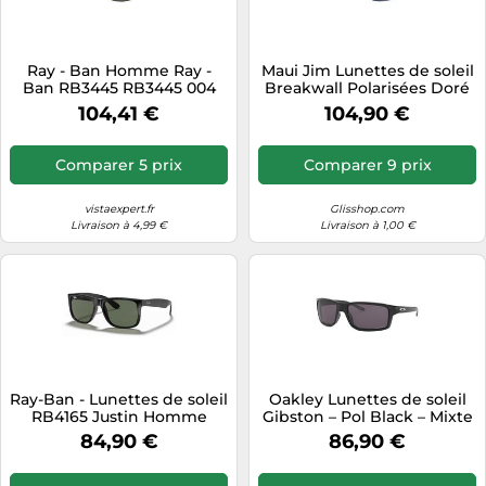
Tablettes tactiles
Tondeuses cheveux & barbe
Ray - Ban Homme Ray -
Maui Jim Lunettes de soleil
Ban RB3445 RB3445 004
Breakwall Polarisées Doré
Téléphonie
Lunettes de soleil Acier Gris
Verres Neutral Grey CAT3
104,41 €
104,90 €
G15 Carré Normale
Téléviseurs
Télévision & vidéo
Comparer 5 prix
Comparer 9 prix
Électroménager
vistaexpert.fr
Glisshop.com
Livraison à 4,99 €
Livraison à 1,00 €
Ray-Ban - Lunettes de soleil
Oakley Lunettes de soleil
RB4165 Justin Homme
Gibston – Pol Black – Mixte
Injecté Noir/Vert Carré
– Noir – Taille unique –
84,90 €
86,90 €
601/71
Modèle 2025