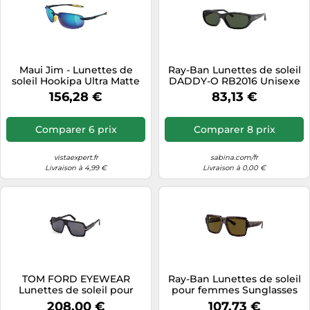
Maui Jim - Lunettes de
Ray-Ban Lunettes de soleil
soleil Hookipa Ultra Matte
DADDY-O RB2016 Unisexe
Solid Dark Blue Blue Hawaii
Monture injectée Noir
156,28 €
83,13 €
MauiUltra
Lentilles Vert G-15 59 mm
Comparer 6 prix
Comparer 8 prix
vistaexpert.fr
sabina.com/fr
Livraison à 4,99 €
Livraison à 0,00 €
TOM FORD EYEWEAR
Ray-Ban Lunettes de soleil
Lunettes de soleil pour
pour femmes Sunglasses
hommes LUNETTES DE
0RB4408
208,00 €
107,73 €