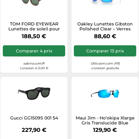
TOM FORD EYEWEAR
Oakley Lunettes Gibston
Lunettes de soleil pour
Polished Clear – Verres
hommes GAFAS DE SOL
Prizm Sapphire
188,50 €
88,60 €
FT1097
Comparer 4 prix
Comparer 13 prix
sabina.com/fr
Otticasm.com (FR)
Livraison à 0,00 €
Livraison gratuite
Gucci GG1509S 001 54
Maui Jim - Ho'okipa Xlarge
Gris Translucide Blue
Hawaii MauiPure - Lunettes
227,90 €
129,90 €
de soleil