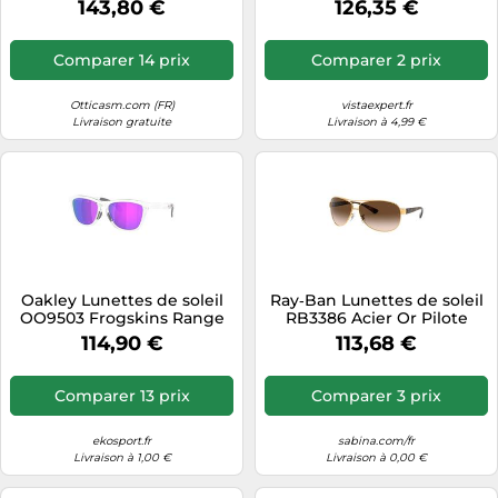
143,80 €
126,35 €
OO9242-0352
Carré Normale
Comparer 14 prix
Comparer 2 prix
Otticasm.com (FR)
vistaexpert.fr
Livraison gratuite
Livraison à 4,99 €
Oakley Lunettes de soleil
Ray‑Ban Lunettes de soleil
OO9503 Frogskins Range
RB3386 Acier Or Pilote
XL O_matter Transparent
normale Marron ombré
114,90 €
113,68 €
Violet Ronde Normale
001/13
950305
Comparer 13 prix
Comparer 3 prix
ekosport.fr
sabina.com/fr
Livraison à 1,00 €
Livraison à 0,00 €