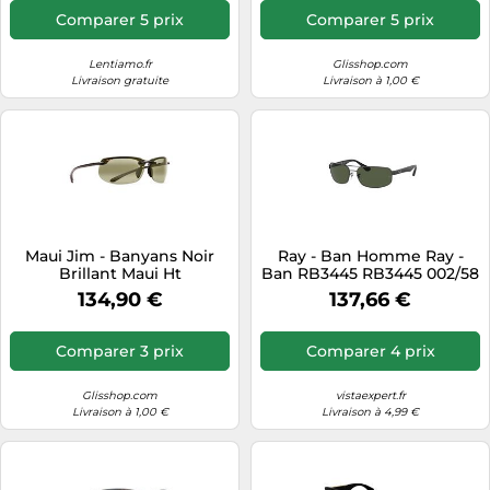
Comparer 5 prix
Comparer 5 prix
Lentiamo.fr
Glisshop.com
Livraison gratuite
Livraison à 1,00 €
Maui Jim - Banyans Noir
Ray - Ban Homme Ray -
Brillant Maui Ht
Ban RB3445 RB3445 002/58
Mauibrilliant - Lunettes de
Lunettes de soleil Métal
134,90 €
137,66 €
soleil
Noir G15 Carré Polarisé
Comparer 3 prix
Comparer 4 prix
Glisshop.com
vistaexpert.fr
Livraison à 1,00 €
Livraison à 4,99 €