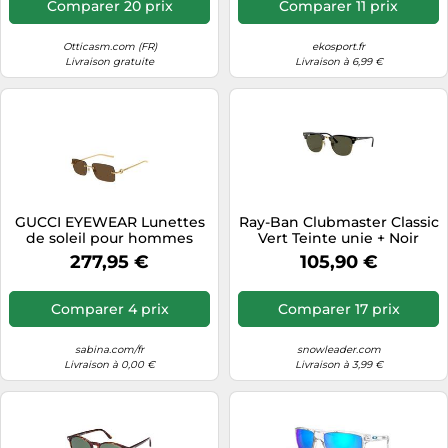
Comparer 20 prix
Comparer 11 prix
Otticasm.com (FR)
ekosport.fr
Livraison gratuite
Livraison à 6,99 €
GUCCI EYEWEAR Lunettes
Ray-Ban Clubmaster Classic
de soleil pour hommes
Vert Teinte unie + Noir
LUNETTES DE SOLEIL
277,95 €
105,90 €
GG1703S
Comparer 4 prix
Comparer 17 prix
sabina.com/fr
snowleader.com
Livraison à 0,00 €
Livraison à 3,99 €