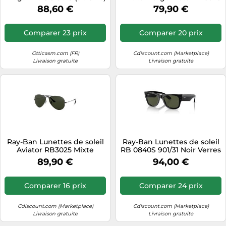
Homme
L2823 58 mm Noires
88,60 €
79,90 €
Comparer 23 prix
Comparer 20 prix
Otticasm.com (FR)
Cdiscount.com (Marketplace)
Livraison gratuite
Livraison gratuite
Ray-Ban Lunettes de soleil
Ray-Ban Lunettes de soleil
Aviator RB3025 Mixte
RB 0840S 901/31 Noir Verres
Monture métal Gris vert 58
verts Protection catégorie
89,90 €
94,00 €
2
Comparer 16 prix
Comparer 24 prix
Cdiscount.com (Marketplace)
Cdiscount.com (Marketplace)
Livraison gratuite
Livraison gratuite