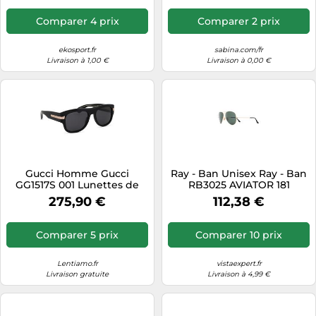
Comparer 4 prix
Comparer 2 prix
ekosport.fr
sabina.com/fr
Livraison à 1,00 €
Livraison à 0,00 €
Gucci Homme Gucci
Ray - Ban Unisex Ray - Ban
GG1517S 001 Lunettes de
RB3025 AVIATOR 181
soleil Acétate Noir Gris
Lunettes de soleil Métal Or
275,90 €
112,38 €
Carré
G15 Pilote Normale
Comparer 5 prix
Comparer 10 prix
Lentiamo.fr
vistaexpert.fr
Livraison gratuite
Livraison à 4,99 €