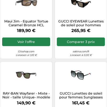
Maui Jim - Equator Tortue
GUCCI EYEWEAR Lunettes
Caramel Bronze HCL
de soleil pour hommes
Mineral SuperThin -
Sunglasses Gg1888S
189,90 €
265,95 €
Lunettes de soleil
Voir l'offre
Comparer 3 prix
Glisshop.com
sabina.com/fr
Livraison à 1,00 €
Livraison à 0,00 €
RAY-BAN Wayfarer - Mixte -
GUCCI Lunettes de soleil
Noir - taille Unique- modèle
pour femmes Sunglasses
2026
GC0544S
149,90 €
161,45 €