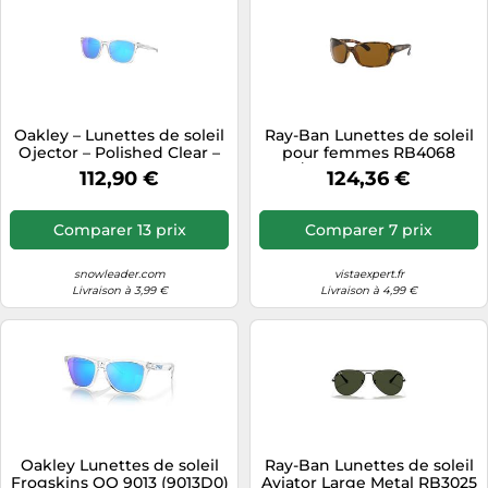
Oakley – Lunettes de soleil
Ray-Ban Lunettes de soleil
Ojector – Polished Clear –
pour femmes RB4068
Verres Prizm Sapphire
642/57 T60 Crystal Brown
112,90 €
124,36 €
polarisées Havana
Comparer 13 prix
Comparer 7 prix
snowleader.com
vistaexpert.fr
Livraison à 3,99 €
Livraison à 4,99 €
Oakley Lunettes de soleil
Ray-Ban Lunettes de soleil
Frogskins OO 9013 (9013D0)
Aviator Large Metal RB3025