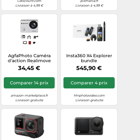
Cdiscount.com
pixmania.fr
Livraison à 4,99 €
Livraison à 4,99 €
AgfaPhoto Caméra
Insta360 X4 Explorer
d'action Realimove
bundle
AC5000 – Étanche
34,45 €
545,90 €
30m, True 720P, Wi‑Fi,
Écran LCD 2.0'' Gris
Comparer 14 prix
Comparer 4 prix
amazon-marketplace.fr
Mnphotovideo.com
Livraison gratuite
Livraison gratuite