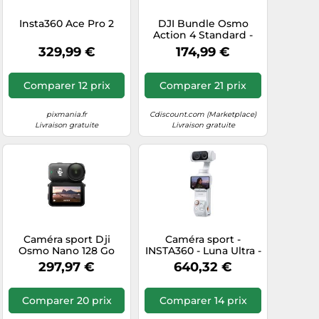
Insta360 Ace Pro 2
DJI Bundle Osmo
Action 4 Standard -
Caméra d’Action
329,99 €
174,99 €
étanche 4K/120 IPS
avec capteur 1/1,3
Pouce, des Images
Comparer 12 prix
Comparer 21 prix
saisissantes en Basse
lumière, des Couleurs
D-Log M 10 Bits,
pixmania.fr
Cdiscount.com (Marketplace)
Batterie 1 770 mAh
Livraison gratuite
Livraison gratuite
prolongée
Caméra sport Dji
Caméra sport -
Osmo Nano 128 Go
INSTA360 - Luna Ultra -
Standard Noir Noir A
Standard - Bundle -
297,97 €
640,32 €
Stellar White
Comparer 20 prix
Comparer 14 prix