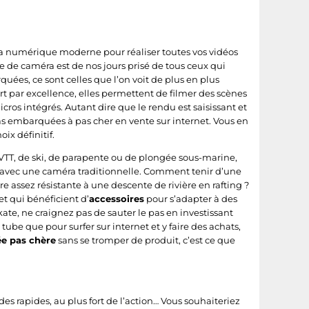
éra numérique moderne pour réaliser toutes vos vidéos
pe de caméra est de nos jours prisé de tous ceux qui
uées, ce sont celles que l’on voit de plus en plus
rt par excellence, elles permettent de filmer des scènes
cros intégrés. Autant dire que le rendu est saisissant et
as embarquées à pas cher en vente sur internet. Vous en
ix définitif.
de VTT, de ski, de parapente ou de plongée sous-marine,
lmer avec une caméra traditionnelle. Comment tenir d’une
 assez résistante à une descente de rivière en rafting ?
 et qui bénéficient d’
accessoires
pour s’adapter à des
kate, ne craignez pas de sauter le pas en investissant
n tube que pour surfer sur internet et y faire des achats,
e pas chère
sans se tromper de produit, c’est ce que
s rapides, au plus fort de l’action… Vous souhaiteriez