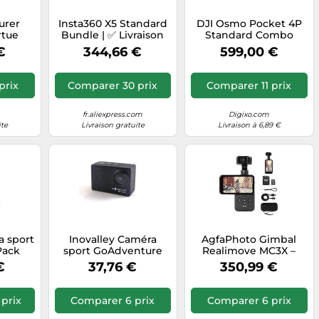
urer
Insta360 X5 Standard
DJI Osmo Pocket 4P
rtue
Bundle | ✅ Livraison
Standard Combo
ttes IA
gratuite à partir de 100
€
344,66 €
599,00 €
 pour
€
 AI,
px,
prix
Comparer 30 prix
Comparer 11 prix
ultanée
K HD -
s
fr.aliexpress.com
Digixo.com
Verres
ite
Livraison gratuite
Livraison à 6,89 €
a sport
Inovalley Caméra
AgfaPhoto Gimbal
Pack
sport GoAdventure
Realimove MC3X –
osmic
CAM27 HD 4K WIFI
Caméra 3 axes 4K,
€
37,76 €
350,99 €
avec boîtier étanche
MicroSDXC 128 Go –
Noir
prix
Comparer 6 prix
Comparer 6 prix