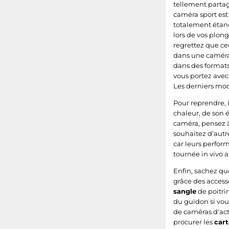
tellement parta
Denver ACW
caméra sport est
totalement étanc
Brinno EMPOWER
lors de vos plon
regrettez que ceu
dans une caméra 
dans des format
vous portez avec 
Les derniers mod
Pour reprendre, i
chaleur, de son é
caméra, pensez à 
souhaitez d’aut
car leurs perfor
tournée in vivo 
Enfin, sachez qu
grâce des accesso
sangle
de poitri
du guidon si vou
de caméras d'acti
procurer les
car