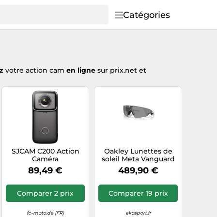
Catégories
ez
votre action cam
en ligne
sur prix.net et
SJCAM C200 Action
Oakley Lunettes de
Caméra
soleil Meta Vanguard
Clair Prizm Black CAT3
89,49 €
489,90 €
Homme, Femme
Comparer 2 prix
Comparer 19 prix
fc-moto.de (FR)
ekosport.fr