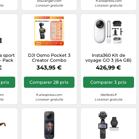
Boulanger.com
fr.aliexpress.com
ite
Livraison gratuite
Livraison gratuite
a sport
DJI Osmo Pocket 3
Insta360 Kit de
– Pack
Creator Combo
voyage GO 3 (64 GB)
erie
€
343,95 €
426,99 €
prix
Comparer 28 prix
Comparer 3 prix
com
fr.aliexpress.com
Wellbots.fr
ite
Livraison gratuite
Livraison gratuite