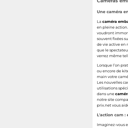
Caméras em
Sony HDR
Une caméra emb
Oregon Scientific ATC
La
caméra emb
en pleine actio
Panasonic HX
voudront immorta
souvent fixées s
Insta360 Pro
de vie active en 
que le spectateu
Polaroid Cube
verrez même tell
Lorsque l’on prat
National Geographic Explorer
ou encore de kite
main votre camér
GoXtreme Rebel
Les nouvelles c
utilisations spéc
Rollei Action One
dans une
camér
notre site compa
prix.net vous ai
Liquid Image EGO
L'action cam : 
Samsung Gear
Imaginez-vous en