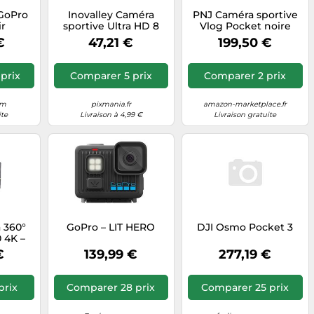
GoPro
Inovalley Caméra
PNJ Caméra sportive
ir
sportive Ultra HD 8
Vlog Pocket noire
Mpx 4K WiFi G
€
47,21 €
199,50 €
prix
Comparer 5 prix
Comparer 2 prix
om
pixmania.fr
amazon-marketplace.fr
ite
Livraison à 4,99 €
Livraison gratuite
 360°
GoPro – LIT HERO
DJI Osmo Pocket 3
 4K –
rique
€
139,99 €
277,19 €
 vision
r
prix
Comparer 28 prix
Comparer 25 prix