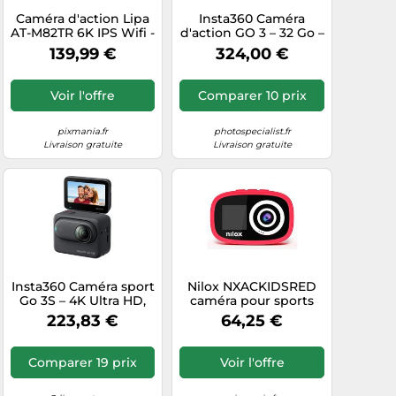
Caméra d'action Lipa
Insta360 Caméra
AT-M82TR 6K IPS Wifi -
d'action GO 3 – 32 Go –
Caméra d'action
Blanc
139,99 €
324,00 €
étanche - Vision
nocturne - Capteur
Sony IMX - 21
Voir l'offre
Comparer 10 prix
accessoires -
Résolution 6K
pixmania.fr
photospecialist.fr
Livraison gratuite
Livraison gratuite
Insta360 Caméra sport
Nilox NXACKIDSRED
Go 3S – 4K Ultra HD,
caméra pour sports
128 Go, Wi‑Fi et
d'action 12 MP Full HD
223,83 €
64,25 €
Bluetooth – Noir
CMOS 60 g
(Édition Standard)
Comparer 19 prix
Voir l'offre