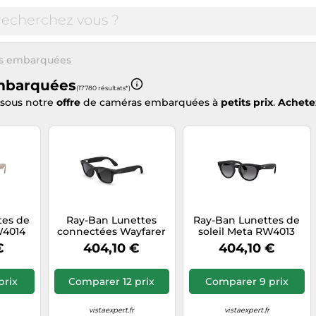
s embarquées
mbarquées
(17 780 résultats*)
ssous notre
offre
de caméras embarquées à
petits prix
.
Achet
tes de
Ray-Ban Lunettes
Ray-Ban Lunettes de
W4014
connectées Wayfarer
soleil Meta RW4013
 GEN 2
(large Gen 2) — Noir
601ST3 GEN2 Injecté
€
404,10 €
404,10 €
ions
mat, verres dégradé
Noir/Gris Polarisé
tique
graphite polarisés
Ombré
prix
Comparer 12 prix
Comparer 9 prix
vistaexpert.fr
vistaexpert.fr