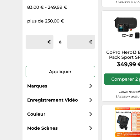
Livraison à 4,9
83,00 € - 249,99 €
plus de 250,00 €
à
GoPro Hero13 B
Pack Sport S
BUNDLE
349,99 
Appliquer
Comparer 2 
Marques
Louis-moto.f
Livraison gratu
Insta360
Enregistrement Vidéo
DJI
HD
Couleur
GoPro
4K
Noir
Mode Scènes
Meta-Regalbau