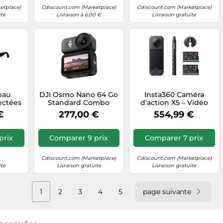
etplace)
Cdiscount.com (Marketplace)
Cdiscount.com (Marketplace)
ite
Livraison à 6,00 €
Livraison gratuite
bau
DJI Osmo Nano 64 Go
Insta360 Caméra
ectées
Standard Combo
d'action X5 – Vidéo
Caméra
360° 8K, 180 min
€
277,00 €
554,99 €
ion, 3K
d'autonomie – Starter
rres
Bundle
prix
Comparer 9 prix
Comparer 7 prix
Cdiscount.com (Marketplace)
Cdiscount.com (Marketplace)
ite
Livraison gratuite
Livraison gratuite
1
2
3
4
5
page suivante