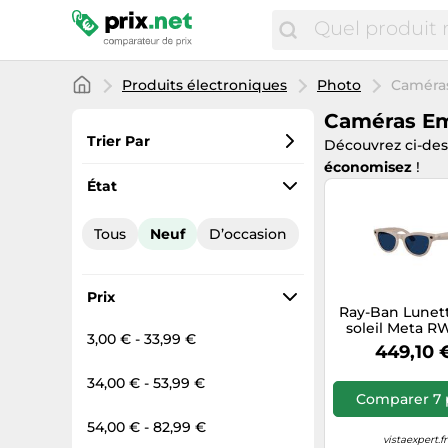
Produits électroniques
Photo
Caméra
Caméras E
Trier Par
Découvrez ci-de
économisez
!
Préférés
État
Prix croissant
Tous
Neuf
D’occasion
Prix total
Prix décroissant
Prix
Ray-Ban Lunet
soleil Meta R
3,00 € - 33,99 €
Skyler 6700MF
449,10 
Gris Transit
Photochroma
34,00 € - 53,99 €
Comparer 7 
54,00 € - 82,99 €
vistaexpert.fr