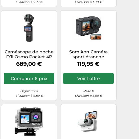
Livraison à 7,99 €
Livraison à 1,00 €
Caméscope de poche
Somikon Caméra
DJI Osmo Pocket 4P
sport étanche
Vlog Combo
connectée 5K DV-
689,00 €
119,95 €
955.WiFi
Comparer 6 prix
Voir l'offre
Digixo.com
Pearl.fr
Livraison à 6,89 €
Livraison à 5,99 €