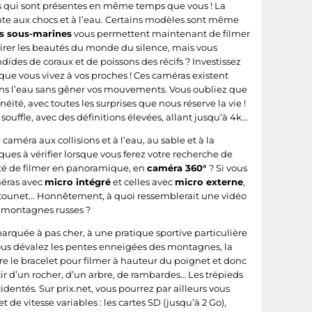
s qui sont présentes en même temps que vous ! La
ante aux chocs et à l’eau. Certains modèles sont même
s sous-marines
vous permettent maintenant de filmer
mirer les beautés du monde du silence, mais vous
dides de coraux et de poissons des récifs ? Investissez
ue vous vivez à vos proches ! Ces caméras existent
ans l’eau sans gêner vos mouvements. Vous oubliez que
ité, avec toutes les surprises que nous réserve la vie !
ouffle, avec des définitions élevées, allant jusqu’à 4k…
caméra aux collisions et à l’eau, au sable et à la
ques à vérifier lorsque vous ferez votre recherche de
lité de filmer en panoramique, en
caméra 360°
? Si vous
méras avec
micro intégré
et celles avec
micro externe
,
istounet... Honnêtement, à quoi ressemblerait une vidéo
es montagnes russes ?
quée à pas cher, à une pratique sportive particulière
vous dévalez les pentes enneigées des montagnes, la
re le bracelet pour filmer à hauteur du poignet et donc
artir d’un rocher, d’un arbre, de rambardes… Les trépieds
identés. Sur prix.net, vous pourrez par ailleurs vous
de vitesse variables : les cartes SD (jusqu’à 2 Go),