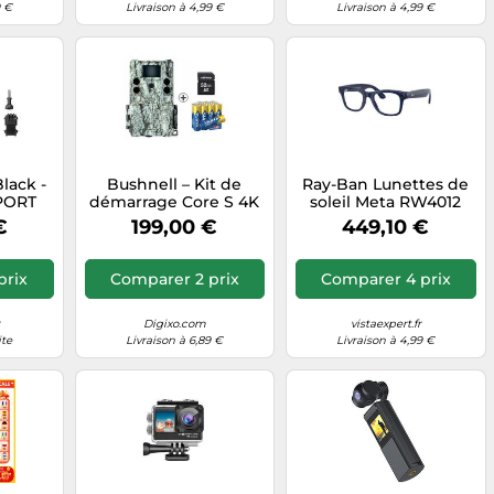
9 €
Livraison à 4,99 €
Livraison à 4,99 €
lack -
Bushnell – Kit de
Ray-Ban Lunettes de
PORT
démarrage Core S 4K
soleil Meta RW4012
No Glow
Wayfarer Gen 2
€
199,00 €
449,10 €
Unisexe Bleu
transparent
Transitions
prix
Comparer 2 prix
Comparer 4 prix
r
Digixo.com
vistaexpert.fr
ite
Livraison à 6,89 €
Livraison à 4,99 €