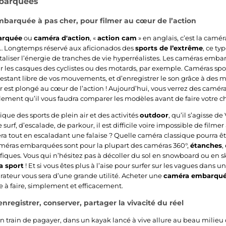
barquées
arquée à pas cher, pour filmer au cœur de l’action
arquée
ou
caméra d'action
, «
action cam
» en anglais, c’est la cam
n… Longtemps réservé aux aficionados des
sports de l’extrême
, ce ty
liser l’énergie de tranches de vie hyperréalistes. Les caméras embarq
ur les casques des cyclistes ou des motards, par exemple. Caméras spo
restant libre de vos mouvements, et d’enregistrer le son grâce à des mi
r est plongé au cœur de l’action ! Aujourd’hui, vous verrez des camér
ement qu’il vous faudra comparer les modèles avant de faire votre cho
ique des sports de plein air et des activités
outdoor
, qu’il s’agisse 
 surf, d’escalade, de parkour, il est difficile voire impossible de fi
a tout en escaladant une falaise ? Quelle caméra classique pourra être
améras embarquées sont pour la plupart des caméras 360°,
étanches
,
ifiques. Vous qui n’hésitez pas à décoller du sol en snowboard ou en s
a sport
! Et si vous êtes plus à l’aise pour surfer sur les vagues dans u
rateur vous sera d’une grande utilité. Acheter une
caméra embarqué
de à faire, simplement et efficacement.
enregistrer, conserver, partager la vivacité du réel
 train de pagayer, dans un kayak lancé à vive allure au beau milieu de