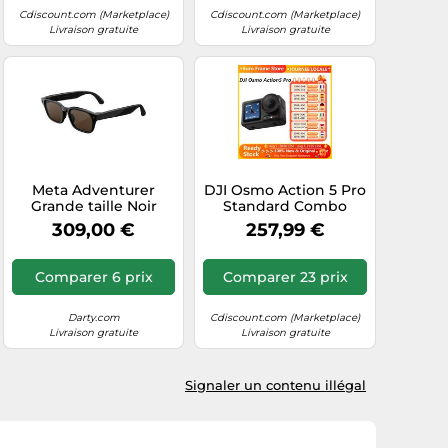
Cdiscount.com (Marketplace)
Cdiscount.com (Marketplace)
Livraison gratuite
Livraison gratuite
Meta Adventurer
DJI Osmo Action 5 Pro
Grande taille Noir
Standard Combo
classique | Lunettes IA
309,00 €
257,99 €
pour femme et pour
homme - Meta AI,
Caméra 12 Mpx,
Comparer 6 prix
Comparer 23 prix
Traduction simultanée
- Résolution 3K HD -
8+ heures
Darty.com
Cdiscount.com (Marketplace)
d’autonomie - Verres
Livraison gratuite
Livraison gratuite
marron
Signaler un contenu illégal