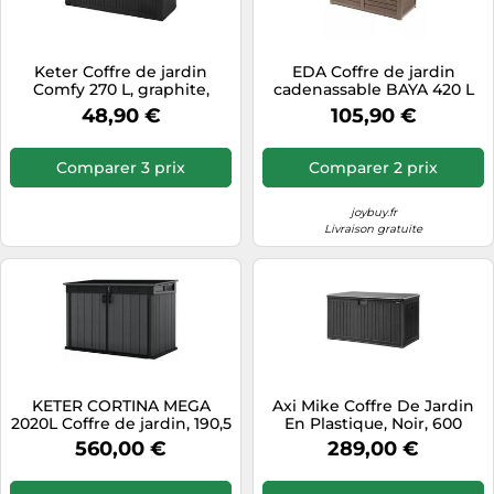
Tablettes tactiles
Tondeuses cheveux & barbe
Keter Coffre de jardin
EDA Coffre de jardin
Comfy 270 L, graphite,
cadenassable BAYA 420 L
Téléphonie
116,7×44,7×56 cm, résistant
117,3 x 54,8 x 65,3 cm Taupe
48,90 €
105,90 €
sans entretien
Téléviseurs
Télévision & vidéo
Comparer 3 prix
Comparer 2 prix
Électroménager
joybuy.fr
Livraison gratuite
KETER CORTINA MEGA
Axi Mike Coffre De Jardin
2020L Coffre de jardin, 190,5
En Plastique, Noir, 600
x 109,3 x 132,5 cm, gris
Litres | Boite De
560,00 €
289,00 €
17212413
Rangement Extérieur Pour
Coussins Avec Fond |
Rangement Extérieur /