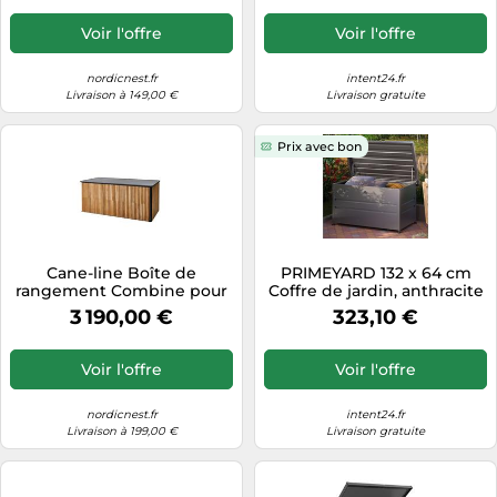
Voir l'offre
Voir l'offre
nordicnest.fr
intent24.fr
Livraison à 149,00 €
Livraison gratuite
Prix avec bon
Cane-line Boîte de
PRIMEYARD 132 x 64 cm
rangement Combine pour
Coffre de jardin, anthracite
coussins Teck. Lava grey.
- (GFPV00768)
3 190,00 €
323,10 €
grand
Voir l'offre
Voir l'offre
nordicnest.fr
intent24.fr
Livraison à 199,00 €
Livraison gratuite