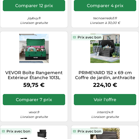
Comparer 12 prix
Comparer 4 prix
joybuy.fr
tecnoarredo3.fr
Livraison gratuite
Livraison à 30,00 €
Prix avec bon
VEVOR Boîte Rangement
PRIMEYARD 152 x 69 cm
Extérieur Étanche 1013L
Coffre de jardin, anthracite
Bâche PE Imperméable
- (GFPV01021)
59,75 €
224,10 €
147x86x108cm
Comparer 7 prix
Voir l'offre
vevor.fr
intent24.fr
Livraison gratuite
Livraison gratuite
Prix avec bon
Prix avec bon