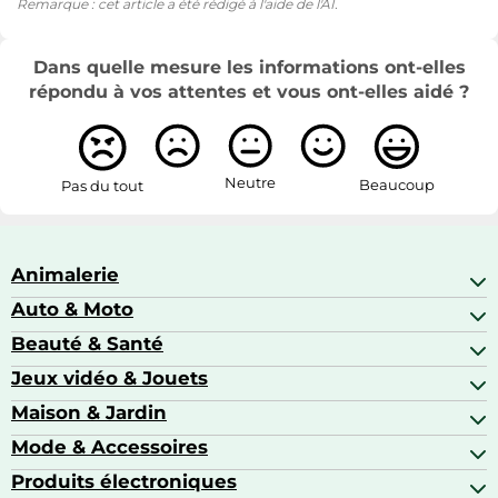
Remarque : cet article a été rédigé à l'aide de l'AI.
Dans quelle mesure les informations ont-elles
répondu à vos attentes et vous ont-elles aidé ?
Neutre
Beaucoup
Pas du tout
Animalerie
Auto & Moto
Abris pour animaux sauvages
Aquariophilie
Beauté & Santé
Accessoires auto
Colliers GPS
Attelage & portage
Jeux vidéo & Jouets
Alimentation bébé
Matériel orthopédique pour animaux
Autoradios
Amour & contraception
Maison & Jardin
Accessoires de gaming
Casques moto
Appareils de coiffure
Consoles de jeux
Mode & Accessoires
Ameublement
Brosses à dents électriques
Drones
Articles de cuisine & d'entretien ménager
Produits électroniques
Accessoires de mode
Jeux PS4