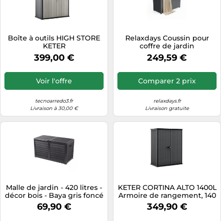
Boîte à outils HIGH STORE
Relaxdays Coussin pour
KETER
coffre de jardin
399,00 €
249,59 €
Voir l'offre
Comparer 2 prix
tecnoarredo3.fr
relaxdays.fr
Livraison à 30,00 €
Livraison gratuite
Malle de jardin - 420 litres -
KETER CORTINA ALTO 1400L
décor bois - Baya gris foncé
Armoire de rangement, 140
EDA PLASTIQUES
x 73,6 x 170,4 cm, gris
69,90 €
349,90 €
17212412