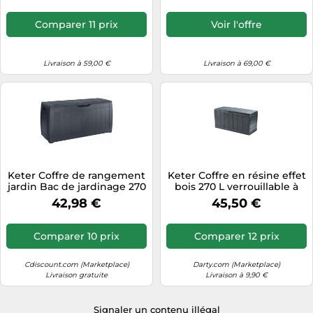
Comparer 11 prix
Voir l'offre
Livraison à 59,00 €
Livraison à 69,00 €
Keter Coffre de rangement
Keter Coffre en résine effet
jardin Bac de jardinage 270
bois 270 L verrouillable à
litres robuste et résistant
roulettes Gris Graphite
42,98 €
45,50 €
117×45×57,5 cm
Comparer 10 prix
Comparer 12 prix
Cdiscount.com (Marketplace)
Darty.com (Marketplace)
Livraison gratuite
Livraison à 9,90 €
Signaler un contenu illégal