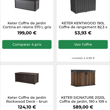
Keter Coffre de jardin
KETER KENTWOOD 190L
Cortina en résine 570 L gris
Coffre de rangement 82,3 x
anthracite
45,7 x 57,7 cm, graphite
199,00 €
53,93 €
17213215
Comparer 4 prix
Voir l'offre
Livraison à 12,90 €
Keter Coffre de jardin
KETER SIGNATURE 2020L
Rockwood Deck – brun
Coffre de jardin, 190 x 109 x
foncé 155 x 72,4 cm
132,5 cm, walnut 17213179
124,10 €
589,00 €