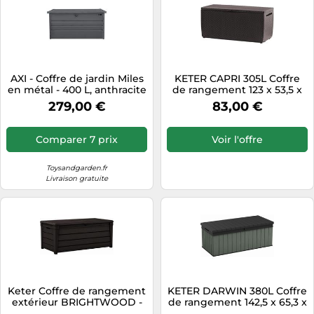
AXI - Coffre de jardin Miles
KETER CAPRI 305L Coffre
en métal - 400 L, anthracite
de rangement 123 x 53,5 x
132x60x62 cm, avec fond et
57 cm, marron 17201486
279,00 €
83,00 €
serrure
Comparer 7 prix
Voir l'offre
Toysandgarden.fr
Livraison gratuite
Keter Coffre de rangement
KETER DARWIN 380L Coffre
extérieur BRIGHTWOOD -
de rangement 142,5 x 65,3 x
454 litres
54,5 cm, vert 17211691