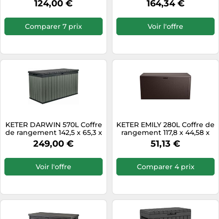
124,00 €
164,34 €
Comparer 7 prix
Voir l'offre
KETER DARWIN 570L Coffre
KETER EMILY 280L Coffre de
de rangement 142,5 x 65,3 x
rangement 117,8 x 44,58 x
78,2 cm, vert 17211696
58 cm, marron 17210608
249,00 €
51,13 €
Voir l'offre
Comparer 4 prix