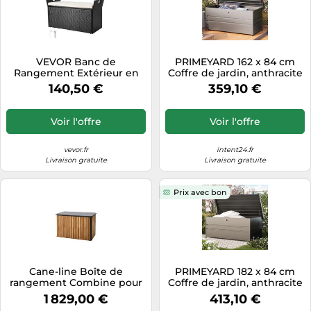
VEVOR Banc de
PRIMEYARD 162 x 84 cm
Rangement Extérieur en
Coffre de jardin, anthracite
Rotin Synthétique Coffre
- (GFPV00769)
140,50 €
359,10 €
de Jardin 340 L Banc de
Terrasse avec Coussin,
Capacité Charge 362,9 kg,
Voir l'offre
Voir l'offre
Poignée Latérale, Siège
d'Extérieur pour Patio,
Jardin, Balcon
vevor.fr
intent24.fr
Livraison gratuite
Livraison gratuite
Prix avec bon
Cane-line Boîte de
PRIMEYARD 182 x 84 cm
rangement Combine pour
Coffre de jardin, anthracite
coussins Teck. Lava grey.
- (GFPV00770)
1 829,00 €
413,10 €
petit