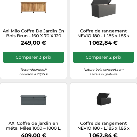
Axi Milo Coffre De Jardin En
Coffre de rangement
Bois Brun - 160 X 70 X 120
NEVIO 180 - L.185 x l.85 x
Cm | Coffre De Rangement
h.85 cm - 1,3 m²
249,00 €
1 062,84 €
Sous Un Abri Ou À
L’Intérieur Avec Fond Et
Serrure | Meuble Exterieur
Comparer 3 prix
Comparer 2 prix
Rangement Outils De
Jardinage / Coussins
Toysandgarden.fr
Nature-bois-concept.com
Livraison à 29,95 €
Livraison gratuite
AXI Coffre de jardin en
Coffre de rangement
métal Miles 1000 – 1000 L,
NEVIO 180 - L.185 x l.85 x
fond et serrure, anthracite,
h.85 cm - 1,3 m²
409,00 €
1 062,84 €