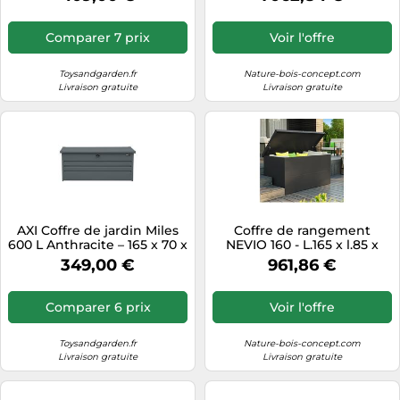
185×82×75 cm
Comparer 7 prix
Voir l'offre
Toysandgarden.fr
Nature-bois-concept.com
Livraison gratuite
Livraison gratuite
AXI Coffre de jardin Miles
Coffre de rangement
600 L Anthracite – 165 x 70 x
NEVIO 160 - L.165 x l.85 x
62 cm avec fond et serrure
h.85 cm - 1,2 m²
349,00 €
961,86 €
Comparer 6 prix
Voir l'offre
Toysandgarden.fr
Nature-bois-concept.com
Livraison gratuite
Livraison gratuite