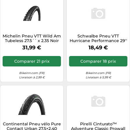
Michelin Pneu VTT Wild Am
Schwalbe Pneu VTT
Tubeless 27.5´´ x 2.35 Noir
Hurricane Performance 29''
x 2.25 Rigid Noir
31,99 €
18,49 €
Comparer 21 prix
Comparer 18 prix
Bikeinn.com (FR)
Bikeinn.com (FR)
Livraison à 2,99 €
Livraison à 5,99 €
Continental Pneu vélo Pure
Pirelli Cinturato™
Contact Urban 27,5×2,40
Adventure Classic Prowall