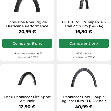
Schwalbe Pneu rigide
HUTCHINSON Taipan XC-
Hurricane Performance
Trail 27.5x2.25 (54-584)
ADDIX 27,5" 27,5x2,25 noir
20,99 €
16,80 €
2019
Comparer 8 prix
Comparer 5 prix
bike-components.de/fr/
1001pneus.fr
Livraison à 6,99 €
Livraison à 7,90 €
Pneu Panaracer Fire Sport
Panaracer Pneu Souple
27.5 Noir
Agilest Duro TLR 28" noir
12,90 €
40,99 €