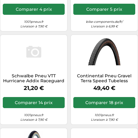
Comparer 4 prix
Comparer 5 prix
1001pneus.fr
bike-components.de/fr/
Livraison à 7,90 €
Livraison à 6,99 €
Schwalbe Pneu VTT
Continental Pneu Gravel
Hurricane Addix Raceguard
Terra Speed Tubeless
26" x 2.10 Rigide Noir
Ready 700x45 Protection
21,20 €
49,40 €
Noir/Doré
Comparer 14 prix
Comparer 18 prix
1001pneus.fr
1001pneus.fr
Livraison à 7,90 €
Livraison à 7,90 €