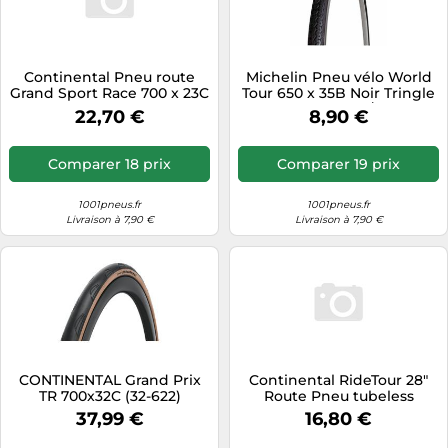
Continental Pneu route
Michelin Pneu vélo World
Grand Sport Race 700 x 23C
Tour 650 x 35B Noir Tringle
Tubetype Souple NyTech
rigide (26 x 1 1/2) TR
22,70 €
8,90 €
Breaker PureGrip Noir
Comparer 18 prix
Comparer 19 prix
1001pneus.fr
1001pneus.fr
Livraison à 7,90 €
Livraison à 7,90 €
CONTINENTAL Grand Prix
Continental RideTour 28"
TR 700x32C (32-622)
Route Pneu tubeless
37,99 €
16,80 €