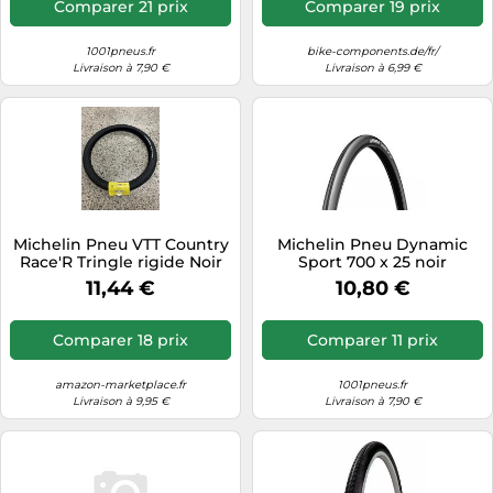
Comparer 21 prix
Comparer 19 prix
1001pneus.fr
bike-components.de/fr/
Livraison à 7,90 €
Livraison à 6,99 €
Michelin Pneu VTT Country
Michelin Pneu Dynamic
Race'R Tringle rigide Noir
Sport 700 x 25 noir
26 x 2.10
11,44 €
10,80 €
Comparer 18 prix
Comparer 11 prix
amazon-marketplace.fr
1001pneus.fr
Livraison à 9,95 €
Livraison à 7,90 €