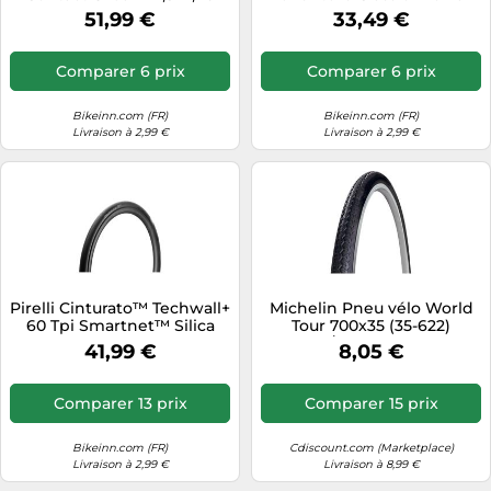
Noir
60 Tpi Procompound
51,99 €
33,49 €
Tubeless 700c X 35 Gravel
Tyre Marron,Noir 700C x 35
Comparer 6 prix
Comparer 6 prix
Bikeinn.com (FR)
Bikeinn.com (FR)
Livraison à 2,99 €
Livraison à 2,99 €
Pirelli Cinturato™ Techwall+
Michelin Pneu vélo World
60 Tpi Smartnet™ Silica
Tour 700x35 (35-622)
Tubeless 700 X 28 Road
T/Rigide Noir
41,99 €
8,05 €
Tyre Noir 700 x 28
Comparer 13 prix
Comparer 15 prix
Bikeinn.com (FR)
Cdiscount.com (Marketplace)
Livraison à 2,99 €
Livraison à 8,99 €