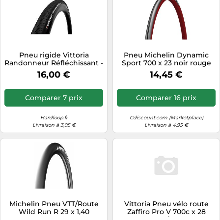
Pneu rigide Vittoria
Pneu Michelin Dynamic
Randonneur Réfléchissant -
Sport 700 x 23 noir rouge
700x38
16,00 €
14,45 €
Comparer 7 prix
Comparer 16 prix
Hardloop.fr
Cdiscount.com (Marketplace)
Livraison à 3,95 €
Livraison à 4,95 €
Michelin Pneu VTT/Route
Vittoria Pneu vélo route
Wild Run R 29 x 1,40
Zaffiro Pro V 700c x 28
Tubetype Rigide
Doré/Noir