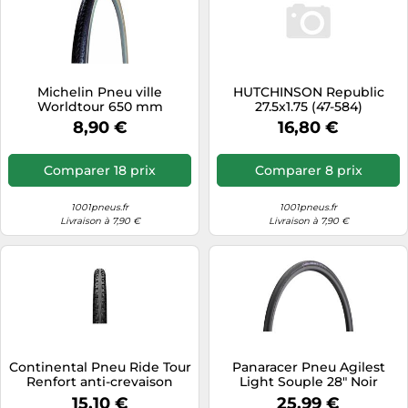
Michelin Pneu ville
HUTCHINSON Republic
Worldtour 650 mm
27.5x1.75 (47-584)
tubetype Rigide Protek
8,90 €
16,80 €
flancs beiges
Comparer 18 prix
Comparer 8 prix
1001pneus.fr
1001pneus.fr
Livraison à 7,90 €
Livraison à 7,90 €
Continental Pneu Ride Tour
Panaracer Pneu Agilest
Renfort anti-crevaison
Light Souple 28" Noir
700x37C (37-622) Noir
15,10 €
25,99 €