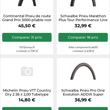
Tablettes tactiles
Tondeuses cheveux & barbe
Continental Pneu de route
Schwalbe Pneu Marathon
Grand Prix 5000 pliable noir
Plus Tour Performance Line
Téléphonie
700x25
Unisexe Adulte Noir 40-622
45,50 €
32,99 €
(28 x 1.50)
Téléviseurs
Télévision & vidéo
Comparer 31 prix
Comparer 18 prix
Électroménager
1001pneus.fr
bike-components.de/fr/
Livraison à 7,90 €
Livraison à 6,99 €
Michelin Pneu VTT Country
Schwalbe Pneu Pro One
Dry 2 26 x 2,00 Tubetype
Evolution ADDIX Super
Rigide
Race souple 700x28 (28-
14,80 €
36,99 €
622) brun