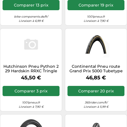
Comparer 13 prix
Comparer 19 prix
bike-components.de/fr/
1001pneus.fr
Livraison à 6,99 €
Livraison à 7,90 €
Hutchinson Pneu Python 2
Continental Pneu route
29 Hardskin RRXC Tringle
Grand Prix 5000 Tubetype
souple TL Ready
souple Vectran Breaker
45,50 €
46,85 €
BlackChili 700x28 flancs
crème
Comparer 3 prix
Comparer 20 prix
1001pneus.fr
365rider.com/fr/
Livraison à 7,90 €
Livraison à 5,99 €