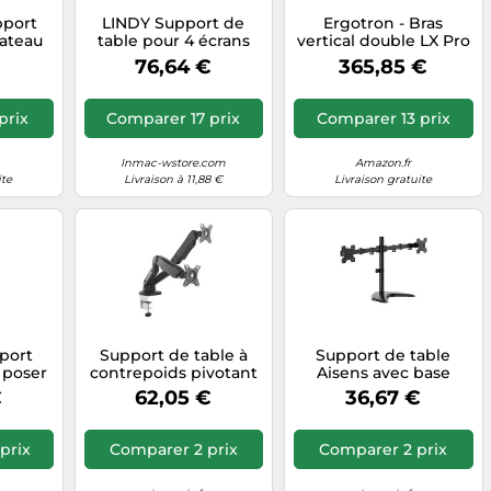
pport
LINDY Support de
Ergotron - Bras
lateau
table pour 4 écrans
vertical double LX Pro
ook,
43,2–71,1 cm (17–28")
- VESA pour 2 écrans
76,64 €
365,85 €
uteur 9
inclinable pivotant
jusqu'à 27" 4-10 kg -
rentes
noir
Blanc
sparent
prix
Comparer 17 prix
Comparer 13 prix
Inmac-wstore.com
Amazon.fr
ite
Livraison à 11,88 €
Livraison gratuite
port
Support de table à
Support de table
 poser
contrepoids pivotant
Aisens avec base
usqu'à
et inclinable Aisens (13
pivotante et
€
62,05 €
36,67 €
) Noir
- 32 ?) - Couleur noire
inclinable Eco pour
moniteur/TV 10Kg (3
pivots - 2 br
prix
Comparer 2 prix
Comparer 2 prix