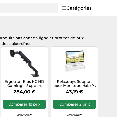
Catégories
produits
pas cher
en ligne et profitez de
prix
 dès aujourd’hui !
Ergotron Bras HX HD
Relaxdays Support
Gaming – Support
pour Moniteur, HxLxP :
mono-écran 49″
10 x 50 x 20 cm,
284,00 €
43,19 €
incurvé 1000R, 12,7–19,1
Dessous Ordinateur,
kg VESA – Noir mat
en Acrylique, pour Le
Bureau, Transparent
Comparer 18 prix
Comparer 2 prix
alternate.fr
relaxdays.fr