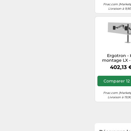
Fnac.com (Market
Livraison à 9,9
Ergotron - 
montage LX -
double poteau
402,13 
en aluminium 
écrans LCD jus
pouces
Comparer 12 
Fnac.com (Market
Livraison à 19,9