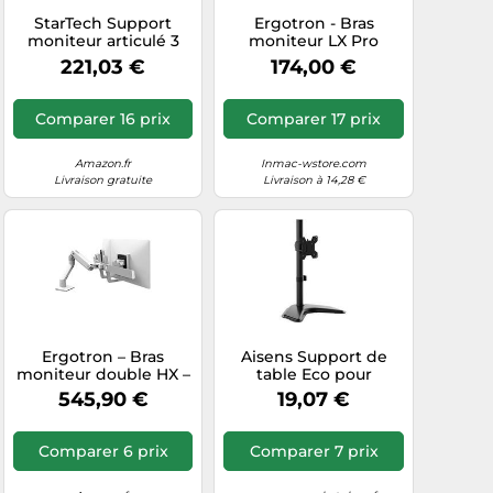
StarTech Support
Ergotron - Bras
moniteur articulé 3
moniteur LX Pro
écrans VESA jusqu'à
Premium amélioré -
221,03 €
174,00 €
27" Acier/Aluminium
Support bureau, écran
Bras réglable Noir
≤34" 4-10 kg VESA
75/100
Comparer 16 prix
Comparer 17 prix
Amazon.fr
Inmac-wstore.com
Livraison gratuite
Livraison à 14,28 €
Ergotron – Bras
Aisens Support de
moniteur double HX –
table Eco pour
Support VESA, 2×32
moniteur/TV 17 à 32,
545,90 €
19,07 €
pouces Blanc (45-476-
pivotant et inclinable,
216)
10 kg, Noir G
Comparer 6 prix
Comparer 7 prix