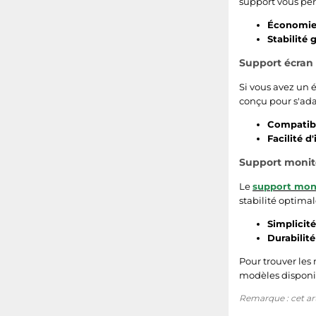
support vous pe
Économie 
Stabilité g
Support écran 
Si vous avez un 
conçu pour s'ada
Compatibil
Facilité d'
Support monite
Le
support mon
stabilité optimal
Simplicité 
Durabilité 
Pour trouver les
modèles disponib
Remarque : cet arti