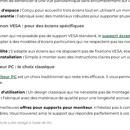
rmet de bénéficier d'une vue panoramique sans encombrement sur v
d'espace :
Conçu pour accueillir trois écrans tout en utilisant un m
arantie :
Fabriqué avec des matériaux robustes pour supporter plusie
non VESA : pour des écrans spécifiques
écran qui ne possède pas de support VESA standard, le
support écra
pter à des modèles d'écrans particuliers qui ne respectent pas les n
ité :
S'adapte aux écrans qui ne disposent pas de fixations VESA, élarg
installation :
Simple à monter avec des instructions claires pour un 
ur PC : le choix classique
iteur PC
est un choix traditionnel qui reste très efficace. Il vous per
e.
d'utilisation :
Un design classique qui ne nécessite pas de montage
:
Fabriqué avec des matériaux de qualité pour une longévité accrue.
 meilleures
offres pour supports pour moniteur
, n'hésitez pas à com
les. Vous trouverez ainsi le support qui répondra parfaitement à vo
cle a été rédigé à l'aide de l'AI.