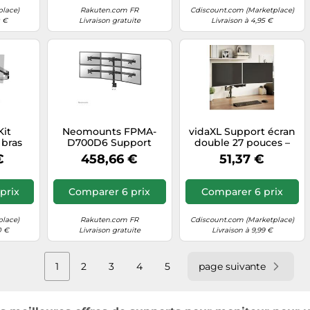
place)
Rakuten.com FR
Cdiscount.com (Marketplace)
0 €
Livraison gratuite
Livraison à 4,95 €
Kit
Neomounts FPMA-
vidaXL Support écran
 bras
D700D6 Support
double 27 pouces –
 haut
d'écran à fixer 19-27"
bras à ressort à gaz 20
€
458,66 €
51,37 €
pour 2
kg VESA 75/100 mm
qu'à 40
Noir
prix
Comparer 6 prix
Comparer 6 prix
place)
Rakuten.com FR
Cdiscount.com (Marketplace)
0 €
Livraison gratuite
Livraison à 9,99 €
1
2
3
4
5
page suivante