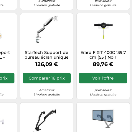
pixmania.fr
pixmania.fr
ite
Livraison gratuite
Livraison gratuite
pport
StarTech Support de
Erard FIXIT 400C 139,7
L –
bureau écran unique
cm (55 ) Noir
DF, 2
ARMPIVOTHD –
126,09 €
89,76 €
seur,
aluminium
2,5 cm
compatible VESA, bras
réglable, argent
prix
Comparer 16 prix
Voir l'offre
Amazon.fr
pixmania.fr
ite
Livraison gratuite
Livraison gratuite