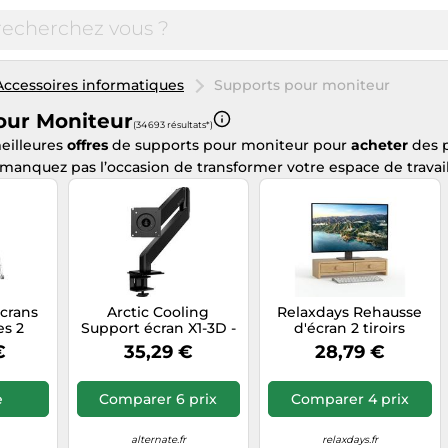
Accessoires informatiques
Supports pour moniteur
our Moniteur
(34 693 résultats*)
eilleures
offres
de supports pour moniteur pour
acheter
des 
manquez pas l’occasion de transformer votre espace de travail
écrans
Arctic Cooling
Relaxdays Rehausse
es 2
Support écran X1-3D -
d'écran 2 tiroirs
ettes
bras 3D, jusqu'à 43",
€
35,29 €
28,79 €
a série
VESA 75x75-100x100,
ub 2.
Noir
e
Comparer 6 prix
Comparer 4 prix
alternate.fr
relaxdays.fr