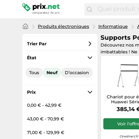
Produits électroniques
Informatique
Supports P
Trier Par
Découvrez nos m
imbattables ! Ne 
Préférés
État
Prix croissant
Tous
Neuf
D’occasion
Prix total
Prix décroissant
Prix
Chariot pour 
Huawei Séri
0,00 € - 42,99 €
Support à roul
385,14 
pour écrans de l
Huawei IdeaH
43,00 € - 70,99 €
Voir l'offr
71,00 € - 129,99 €
Onedirect.fr