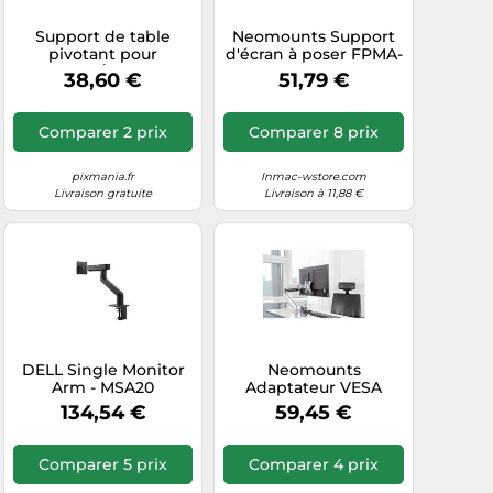
Support de table
Neomounts Support
pivotant pour
d'écran à poser FPMA-
moniteur/TV Aisens
D550SBLACK 13–32
38,60 €
51,79 €
Dt32Tsr-041 de 13 à 32
pouces réglable
rotatif inclinable noir
Comparer 2 prix
Comparer 8 prix
pixmania.fr
Inmac-wstore.com
Livraison gratuite
Livraison à 11,88 €
DELL Single Monitor
Neomounts
Arm - MSA20
Adaptateur VESA
FPMA-LIFT100
134,54 €
59,45 €
réglable en hauteur
pour écran LCD 10"-30"
Noir
Comparer 5 prix
Comparer 4 prix