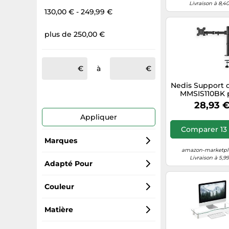
Livraison à 8,4
130,00 € - 249,99 €
plus de 250,00 €
à
Nedis Support 
MMSIS110BK 
bureau – articu
28,93 
15–32 pouces (8
Appliquer
Noir
Comparer 13 
Marques
amazon-marketpla
Livraison à 5,9
Ergotron
Adapté Pour
Neomounts
Moniteurs
Couleur
vidaXL
PC
Noir
Matière
StarTech