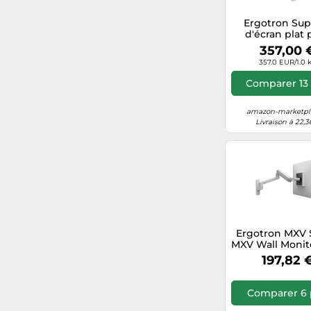
Ergotron Sup
d'écran plat 
bureau 45-23
357,00 
357.0 EUR/1.0 
Comparer 13 
amazon-marketpla
Livraison à 22,3
Ergotron MXV 
MXV Wall Monit
86,4 cm (34")
197,82 
Blanc
Comparer 6 