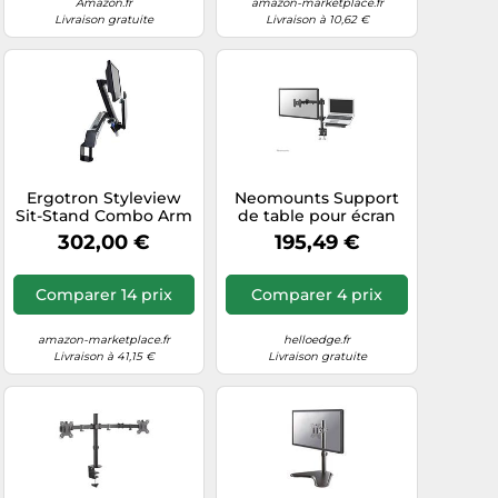
Amazon.fr
amazon-marketplace.fr
Livraison gratuite
Livraison à 10,62 €
Ergotron Styleview
Neomounts Support
Sit-Stand Combo Arm
de table pour écran
61 cm (24") Mur
FPMA-
302,00 €
195,49 €
Aluminium
D960NOTEBOOK 10-
27" (25,4-68,6 cm) noir
réglable
Comparer 14 prix
Comparer 4 prix
amazon-marketplace.fr
helloedge.fr
Livraison à 41,15 €
Livraison gratuite