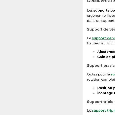
Découvrez le
Les
supports po
ergonomie. Ils pe
dans un support 
Support de vérin
Le
support de v
hauteur et l'incl
Ajustement
Gain de pl
Support bras a
Optez pour le
su
rotation complète
Position p
Montage m
Support triple
Le
support tripl