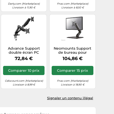
Darty.com (Marketplace)
Fnac.com (Marketplace)
Livraison à 11,90 €
Livraison à 8,50 €
Advance Support
Neomounts Support
double écran PC
de bureau pour
Ergomount Dual ADV-
moniteur FPMA-D885
72,84 €
104,86 €
ARM2 – 17 à 32 pouces
10-32 Noir
VESA 75/100 Noir
Comparer 10 prix
Comparer 15 prix
Cdiscount.com (Marketplace)
Fnac.com (Marketplace)
Livraison à 8,99 €
Livraison à 18,90 €
Signaler un contenu illégal