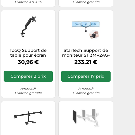
Livraison à 9,90 €
Livraison gratuite
TooQ Support de
StarTech Support de
table pour écran
moniteur ST 3MP2AG-
DB1334TNR-B 13–34"
MON, 3 écrans,
30,96 €
233,21 €
Noir
montage sur table
Comparer 2 prix
Comparer 17 prix
Amazon.fr
Amazon.fr
Livraison gratuite
Livraison gratuite