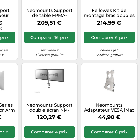
port
Neomounts Support
Fellowes Kit de
pour
de table FPMA-
montage bras doubles
0-216
D750DBLACK2 2
réglables pour 2
€
209,51 €
214,99 €
écrans 10-32" noir
moniteurs Argent RAL
kg
inclinable et pivotant
9023
prix
Comparer 16 prix
Comparer 6 prix
ce.fr
pixmania.fr
helloedge.fr
6 €
Livraison gratuite
Livraison gratuite
Series
Neomounts Support
Neomounts
or Arm
double écran NM-
Adaptateur VESA iMac
 Mur
D135D - 2 écrans 10-27"
FPMA-VESAMAC2127 –
€
120,27 €
44,90 €
- Argent - Fixation
21,5–27" VESA
pince/oeillet
75×75/100×100, Acier
argenté, 15 kg
prix
Comparer 4 prix
Comparer 6 prix