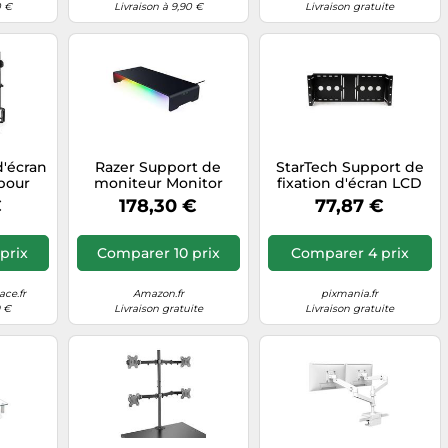
0 €
Livraison à 9,90 €
Livraison gratuite
d'écran
Razer Support de
StarTech Support de
pour
moniteur Monitor
fixation d'écran LCD
lé VESA
Stand Chroma –
VESA universel pour
€
178,30 €
77,87 €
1,3 cm)
Aluminium, hub USB-
rack ou armoire 48
C à 4 voies, Chroma
RGB, Noir
prix
Comparer 10 prix
Comparer 4 prix
ce.fr
Amazon.fr
pixmania.fr
9 €
Livraison gratuite
Livraison gratuite