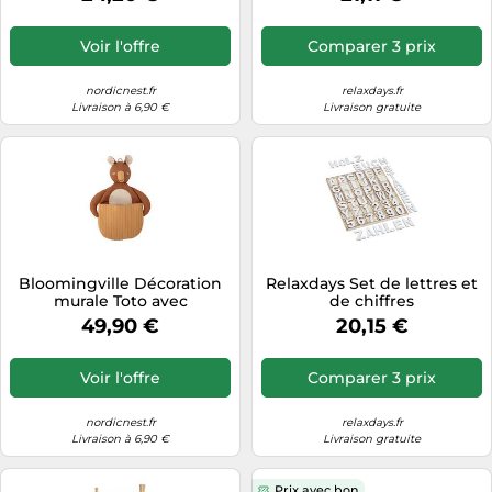
Voir l'offre
Comparer 3 prix
nordicnest.fr
relaxdays.fr
Livraison à 6,90 €
Livraison gratuite
Bloomingville Décoration
Relaxdays Set de lettres et
murale Toto avec
de chiffres
rangement Kangourou
49,90 €
20,15 €
Voir l'offre
Comparer 3 prix
nordicnest.fr
relaxdays.fr
Livraison à 6,90 €
Livraison gratuite
Prix avec bon