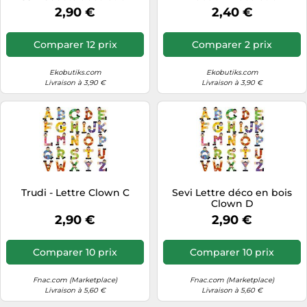
Chambre
2,90 €
2,40 €
Comparer 12 prix
Comparer 2 prix
Ekobutiks.com
Ekobutiks.com
Livraison à 3,90 €
Livraison à 3,90 €
Trudi - Lettre Clown C
Sevi Lettre déco en bois
Clown D
2,90 €
2,90 €
Comparer 10 prix
Comparer 10 prix
Fnac.com (Marketplace)
Fnac.com (Marketplace)
Livraison à 5,60 €
Livraison à 5,60 €