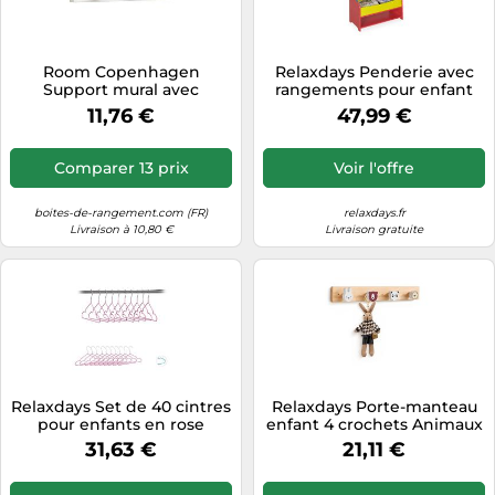
Tablettes tactiles
Tondeuses cheveux & barbe
Room Copenhagen
Relaxdays Penderie avec
Support mural avec
rangements pour enfant
Téléphonie
crochets Lego – Rouge,
11,76 €
47,99 €
Bleu, Jaune
Téléviseurs
Télévision & vidéo
Comparer 13 prix
Voir l'offre
Électroménager
boites-de-rangement.com (FR)
relaxdays.fr
Livraison à 10,80 €
Livraison gratuite
Relaxdays Set de 40 cintres
Relaxdays Porte-manteau
pour enfants en rose
enfant 4 crochets Animaux
31,63 €
21,11 €