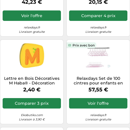
42,23 €
20,15 €
Voir l'offre
Comparer 4 prix
relaxdays.fr
relaxdays.fr
Livraison gratuite
Livraison gratuite
Prix avec bon
Lettre en Bois Décoratives
Relaxdays Set de 100
M Haba® - Décoration
cintres pour enfants en
Chambre
rose
2,40 €
57,55 €
Comparer 3 prix
Voir l'offre
Ekobutiks.com
relaxdays.fr
Livraison à 3,90 €
Livraison gratuite