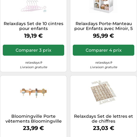
Relaxdays Set de 10 cintres
Relaxdays Porte-Manteau
pour enfants
pour Enfants avec Miroir, 5
Compartiments, Tringle à
19,19 €
95,99 €
vêtements, H x l x P 100 x
94 x 38 cm, blan
Comparer 3 prix
Comparer 4 prix
relaxdays.fr
relaxdays.fr
Livraison gratuite
Livraison gratuite
Bloomingville Porte
Relaxdays Set de lettres et
vêtements Bloomingville
de chiffres
Mini Multi
23,99 €
23,03 €