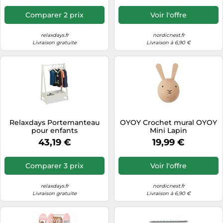
Comparer 2 prix
Voir l'offre
relaxdays.fr
nordicnest.fr
Livraison gratuite
Livraison à 6,90 €
Relaxdays Portemanteau
OYOY Crochet mural OYOY
pour enfants
Mini Lapin
43,19 €
19,99 €
Comparer 3 prix
Voir l'offre
relaxdays.fr
nordicnest.fr
Livraison gratuite
Livraison à 6,90 €