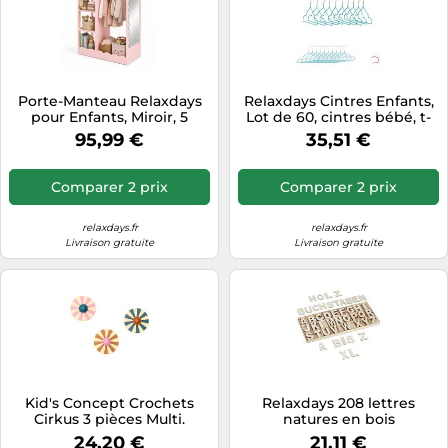
Porte-Manteau Relaxdays
Relaxdays Cintres Enfants,
pour Enfants, Miroir, 5
Lot de 60, cintres bébé, t-
casiers, Tringle à
Shirts, Chemises, en Fer,
95,99 €
35,51 €
vêtements, H x l x P 100 x
revêtement PVC, encoches,
94 x 38 cm, Rose
30 cm, Turquoise
Comparer 2 prix
Comparer 2 prix
relaxdays.fr
relaxdays.fr
Livraison gratuite
Livraison gratuite
Kid's Concept Crochets
Relaxdays 208 lettres
Cirkus 3 pièces Multi.
natures en bois
Ø10x4.4 cm
24,20 €
21,11 €