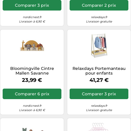
Comparer 3 prix
Comparer 2 prix
nordicnest.fr
relaxdays.fr
Livraison à 6,90 €
Livraison gratuite
Bloomingville Cintre
Relaxdays Portemanteau
Mallen Savanne
pour enfants
23,99 €
41,27 €
Comparer 6 prix
Comparer 3 prix
nordicnest.fr
relaxdays.fr
Livraison à 6,90 €
Livraison gratuite