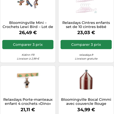
Bloomingville Mini –
Relaxdays Cintres enfants
Crochets Lewi Bird – Lot de
set de 10 cintres bébé
3
décoratif chemises forme
26,49 €
23,03 €
originale fer PVC 30 cm,
coeur
Comparer 3 prix
Comparer 3 prix
Kidinn FR
relaxdays.fr
Livraison à 2,99 €
Livraison gratuite
Relaxdays Porte-manteaux
Bloomingville Bocal Cimmi
enfant 4 crochets «Dino»
avec couvercle Rouge
21,11 €
34,99 €