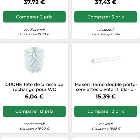
37,72 €
37,43 €
alpin
Comparer 2 prix
Comparer 3 prix
obadis.com/fr
relaxdays.fr
Livraison à 19,00 €
Livraison gratuite
GROHE Tête de brosse de
Mexen Remo double porte-
rechange pour WC
serviettes pivotant, blanc -
40791001 Blanc
70507255-20 5010
6,04 €
15,39 €
5907709170308
Comparer 13 prix
Comparer 2 prix
obadis.com/fr
mexen.fr
Livraison à 19,00 €
Livraison à 19,99 €