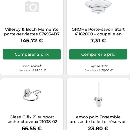
Villeroy & Boch Memento
GROHE Porte-savon Start
porte-serviettes 874934D7
41182000 – coupelle en
acier inoxydable poli
verre chromée, compatible
145,72 €
7,31 €
brillant, pour lave-mains
Start et Start Cube
Comparer 2 prix
Comparer 5 prix
obadis.com/fr
Skybad.de/fr
Livraison à 19,00 €
Livraison à 25,00 €
Giese Gifix 21 support
emco polo Ensemble
sèche-cheveux 21038-02
brosse de toilette, réservoir
avec support lisseur
plastique, manche blanc,
66,55 €
23,80 €