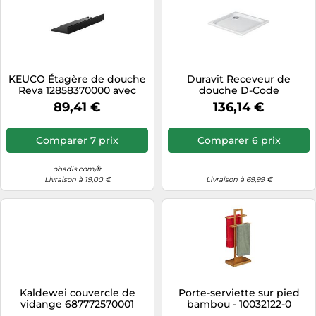
KEUCO Étagère de douche
Duravit Receveur de
Reva 12858370000 avec
douche D-Code
fixation dissimulée noir
rectangulaire 90 x 80 cm
89,41 €
136,14 €
mat
blanc
Comparer 7 prix
Comparer 6 prix
obadis.com/fr
Livraison à 19,00 €
Livraison à 69,99 €
Kaldewei couvercle de
Porte-serviette sur pied
vidange 687772570001
bambou - 10032122-0
carré, pour Conoflat , blanc