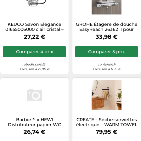
KEUCO Savon Elegance
GROHE Étagère de douche
01655006000 clair cristal –
EasyReach 26362_1 pour
Pièce de rechange
systèmes de douche
27,22 €
33,98 €
Euphoria/Tempesta blanc
Comparer 4 prix
Comparer 5 prix
obadis.com/fr
contorion.fr
Livraison à 19,00 €
Livraison à 8,95 €
Barbie™ x HEWI
CREATE – Sèche-serviettes
Distributeur papier WC
électrique – WARM TOWEL
B477.002
MINIMAL – 80W, barres
26,74 €
79,95 €
pivotantes à 180° – Noir