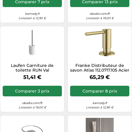
Comparer 7 prix
Comparer 13 prix
kamody.fr
obadis.com/fr
Livraison à 12,90 €
Livraison à 19,00 €
Laufen Garniture de
Franke Distributeur de
toilette RUN Val
savon Atlas 112.0717.105 Acier
H8722820000001 avec
inoxydable 316 Doré
51,41 €
65,29 €
brosse, 15x10x36 cm, blanc
Comparer 3 prix
Comparer 8 prix
obadis.com/fr
kamody.fr
Livraison à 19,00 €
Livraison à 12,90 €