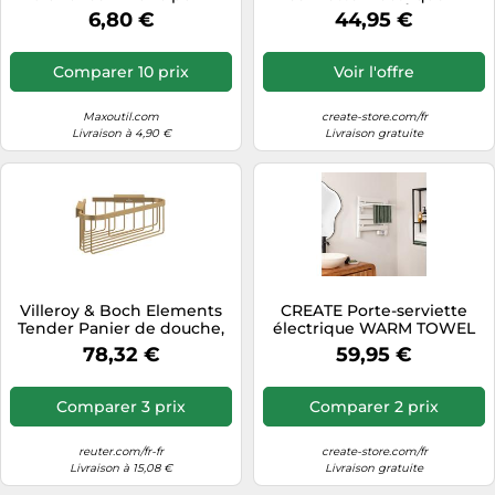
477.80.050
Suspendre Ou À Poser
6,80 €
44,95 €
150W Blanc. Basse
Consommation
Comparer 10 prix
Voir l'offre
Maxoutil.com
create-store.com/fr
Livraison à 4,90 €
Livraison gratuite
Villeroy & Boch Elements
CREATE Porte-serviette
Tender Panier de douche,
électrique WARM TOWEL
TVA15100900076,
MINI – 150W à suspendre ou
78,32 €
59,95 €
à poser – Blanc
Comparer 3 prix
Comparer 2 prix
reuter.com/fr-fr
create-store.com/fr
Livraison à 15,08 €
Livraison gratuite