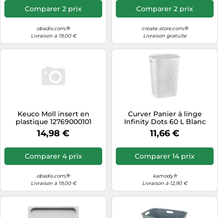
Comparer 2 prix
Comparer 2 prix
obadis.com/fr
create-store.com/fr
Livraison à 19,00 €
Livraison gratuite
Keuco Moll insert en
Curver Panier à linge
plastique 12769000101
Infinity Dots 60 L Blanc
chromé / anthracite, pour
14,98 €
11,66 €
kit de brosse de toilette
Comparer 4 prix
Comparer 14 prix
obadis.com/fr
kamody.fr
Livraison à 19,00 €
Livraison à 12,90 €