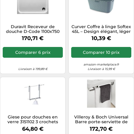
Duravit Receveur de
Curver Coffre à linge Softex
douche D-Code 1100x750
45L – Design élégant, léger
mm Rectangulaire
– 70% recyclé – Bleu 59 x 39
170,71 €
10,39 €
encastré Blanc
x 27 cm
Comparer 6 prix
Comparer 10 prix
amazon-marketplace.fr
Livraison à 199,89 €
Livraison à 15,99 €
Giese pour douches en
Villeroy & Boch Universal
verre 3151102 3 crochets
Barre porte-serviette de
toilette, 929645D7,
64,80 €
172,70 €