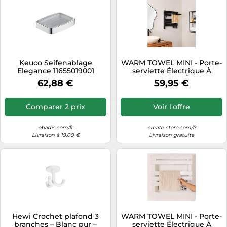
Keuco Seifenablage
WARM TOWEL MINI - Porte-
Elegance 11655019001
serviette Électrique À
chromé , givré bol en
Suspendre Ou À Poser
62,88 €
59,95 €
cristal, modèle de table
150W Noir. Basse
Consommation
Comparer 2 prix
Voir l'offre
obadis.com/fr
create-store.com/fr
Livraison à 19,00 €
Livraison gratuite
Hewi Crochet plafond 3
WARM TOWEL MINI - Porte-
branches – Blanc pur –
serviette Électrique À