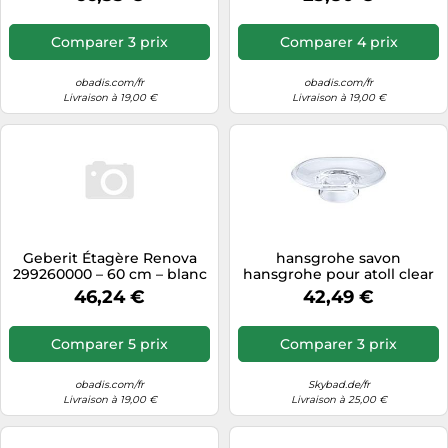
071500101
Comparer 3 prix
Comparer 4 prix
obadis.com/fr
obadis.com/fr
Livraison à 19,00 €
Livraison à 19,00 €
Geberit Étagère Renova
hansgrohe savon
299260000 – 60 cm – blanc
hansgrohe pour atoll clear
alpin
40033000
46,24 €
42,49 €
Comparer 5 prix
Comparer 3 prix
obadis.com/fr
Skybad.de/fr
Livraison à 19,00 €
Livraison à 25,00 €