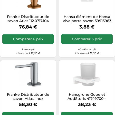
Tablettes tactiles
Tondeuses cheveux & barbe
Franke Distributeur de
Hansa élément de Hansa
savon Atlas 112.0717.104
Viva porte-savon 59913983
Téléphonie
Cuivre
76,84 €
3,88 €
Téléviseurs
Télévision & vidéo
Comparer 6 prix
Comparer 3 prix
Électroménager
kamody.fr
obadis.com/fr
Livraison à 12,90 €
Livraison à 19,00 €
Franke Distributeur de
Hansgrohe Gobelet
savon Atlas, inox
AddStoris 41749700 –
112.0717.084
fixation murale, métal,
58,30 €
38,23 €
blanc mat