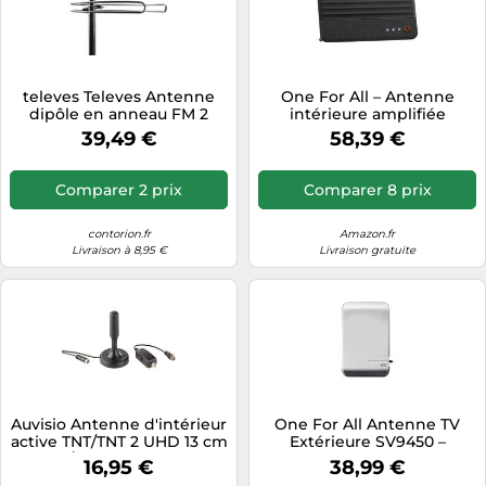
televes Televes Antenne
One For All – Antenne
dipôle en anneau FM 2
intérieure amplifiée
Quantité:1
SV9482-5G – 3G/4G/5G,
39,49 €
58,39 €
bloque les signaux, Ultra 4K
HD
Comparer 2 prix
Comparer 8 prix
contorion.fr
Amazon.fr
Livraison à 8,95 €
Livraison gratuite
Auvisio Antenne d'intérieur
One For All Antenne TV
active TNT/TNT 2 UHD 13 cm
Extérieure SV9450 –
/ 30 dB - Noir
Amplifiée Full HD, Filtre 5G,
16,95 €
38,99 €
Plastique haute qualité