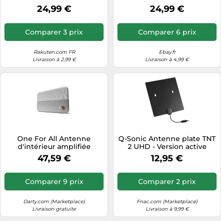
24,99 €
24,99 €
Comparer 3 prix
Comparer 6 prix
Rakuten.com FR
Ebay.fr
Livraison à 2,99 €
Livraison à 4,99 €
One For All Antenne
Q-Sonic Antenne plate TNT
d'intérieur amplifiée
2 UHD - Version active
SV9436-5G
47,59 €
12,95 €
Comparer 9 prix
Comparer 2 prix
Darty.com (Marketplace)
Fnac.com (Marketplace)
Livraison gratuite
Livraison à 9,99 €