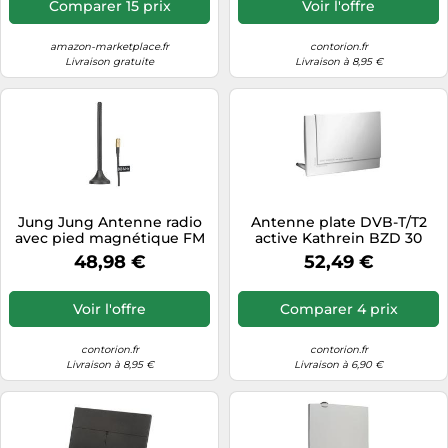
Comparer 15 prix
Voir l'offre
amazon-marketplace.fr
contorion.fr
Livraison gratuite
Livraison à 8,95 €
Jung Jung Antenne radio
Antenne plate DVB-T/T2
avec pied magnétique FM
active Kathrein BZD 30
ANT Quantité:1
intérieure 18 dB blanc
48,98 €
52,49 €
Voir l'offre
Comparer 4 prix
contorion.fr
contorion.fr
Livraison à 8,95 €
Livraison à 6,90 €