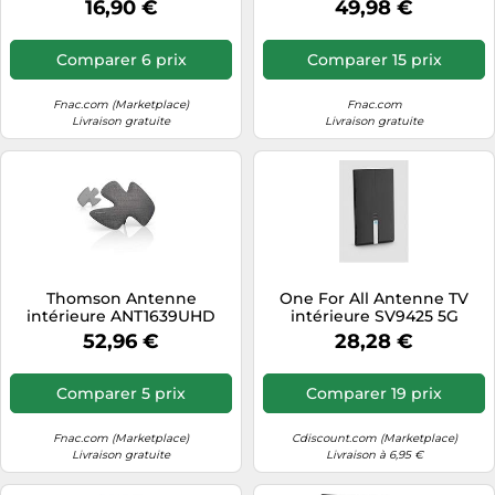
16,90 €
49,98 €
Alim. 5V
Comparer 6 prix
Comparer 15 prix
Fnac.com (Marketplace)
Fnac.com
Livraison gratuite
Livraison gratuite
Thomson Antenne
One For All Antenne TV
intérieure ANT1639UHD
intérieure SV9425 5G
00132193 AMP PERF.55 GR-N
Amplificateur intégré Noir
52,96 €
28,28 €
Comparer 5 prix
Comparer 19 prix
Fnac.com (Marketplace)
Cdiscount.com (Marketplace)
Livraison gratuite
Livraison à 6,95 €