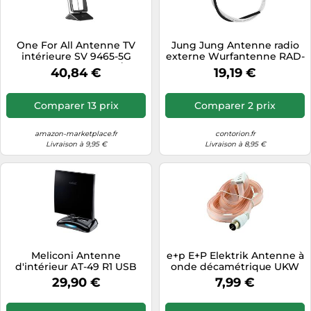
Tablettes tactiles
Tondeuses cheveux & barbe
One For All Antenne TV
Jung Jung Antenne radio
intérieure SV 9465-5G
externe Wurfantenne RAD-
Téléphonie
télescopique DVB-T/T2
ANT Quantité:1
40,84 €
19,19 €
filtre 5G noir
Téléviseurs
Télévision & vidéo
Comparer 13 prix
Comparer 2 prix
Électroménager
amazon-marketplace.fr
contorion.fr
Livraison à 9,95 €
Livraison à 8,95 €
Meliconi Antenne
e+p E+P Elektrik Antenne à
d'intérieur AT-49 R1 USB
onde décamétrique UKW
Numérique Noir
AA87 Quantité:1
29,90 €
7,99 €