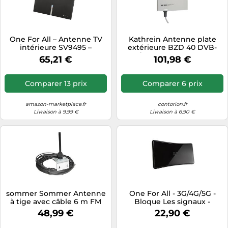
One For All – Antenne TV
Kathrein Antenne plate
intérieure SV9495 –
extérieure BZD 40 DVB-
Amplifiée, Filtre 5G, 4K
T/T2 active 18 dB gris
65,21 €
101,98 €
Ultra HD, Bloque 3G/4G/5G
Comparer 13 prix
Comparer 6 prix
amazon-marketplace.fr
contorion.fr
Livraison à 9,99 €
Livraison à 6,90 €
sommer Sommer Antenne
One For All - 3G/4G/5G -
à tige avec câble 6 m FM
Bloque Les signaux -
868,8 MHz 7004V001
Antenne TV intérieure
48,99 €
22,90 €
Quantité:1
amplifiée - Full HD TV
Ready - Filtre de Bruit Actif