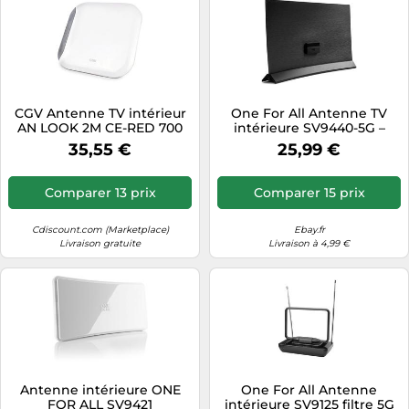
CGV Antenne TV intérieur
One For All Antenne TV
AN LOOK 2M CE-RED 700
intérieure SV9440-5G –
HD-UHD Filtre 4G-5G
Ultra-fin, Full HD, bloque
35,55 €
25,99 €
3G/4G/5G, mur/toit, 0–25 km
Comparer 13 prix
Comparer 15 prix
Cdiscount.com (Marketplace)
Ebay.fr
Livraison gratuite
Livraison à 4,99 €
Antenne intérieure ONE
One For All Antenne
FOR ALL SV9421
intérieure SV9125 filtre 5G