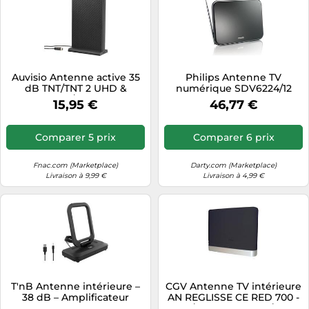
Auvisio Antenne active 35
Philips Antenne TV
dB TNT/TNT 2 UHD &
numérique SDV6224/12
DAB/DAB+
15,95 €
46,77 €
Comparer 5 prix
Comparer 6 prix
Fnac.com (Marketplace)
Darty.com (Marketplace)
Livraison à 9,99 €
Livraison à 4,99 €
T'nB Antenne intérieure –
CGV Antenne TV intérieure
38 dB – Amplificateur
AN REGLISSE CE RED 700 -
intégré
HD/UHD - Filtre 4G/5G -