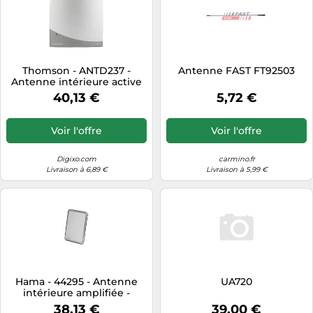
Thomson - ANTD237 -
Antenne FAST FT92503
Antenne intérieure active
20db Plate TV/TNT. Gris
40,13 €
5,72 €
Voir l'offre
Voir l'offre
Digixo.com
carmino.fr
Livraison à 6,89 €
Livraison à 5,99 €
Hama - 44295 - Antenne
UA720
intérieure amplifiée -
Antenne intérieure
38,13 €
39,00 €