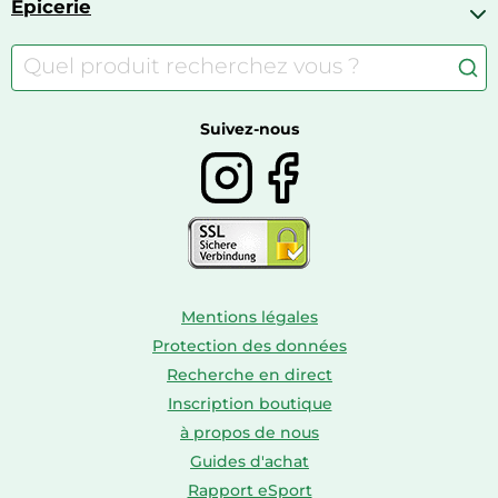
Jouets
Épicerie
Appareils de fitness
Appareils photo numériques compacts
Lits bébé
Articles de sport
Autour du café
Meubles à langer
Camping
Autour du thé
Caravaning
Autour du vin
Boissons
Suivez-nous
Mentions légales
Protection des données
Recherche en direct
Inscription boutique
à propos de nous
Guides d'achat
Rapport eSport