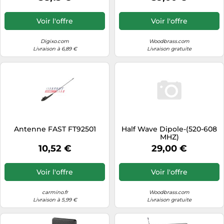
amplifiée extra plate
TNT/UHF/VHF 23dB
Voir l'offre
Voir l'offre
Digixo.com
Woodbrass.com
Livraison à 6,89 €
Livraison gratuite
Antenne FAST FT92501
Half Wave Dipole-(520-608
MHZ)
10,52 €
29,00 €
Voir l'offre
Voir l'offre
carmino.fr
Woodbrass.com
Livraison à 5,99 €
Livraison gratuite