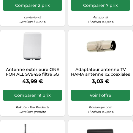
- Distance aux émetteurs 0
Comparer 2 prix
Comparer 7 prix
- 15 km - SV9420-5G
contorion.fr
Amazon.fr
Livraison à 6,90 €
Livraison à 3,99 €
Antenne extérieure ONE
Adaptateur antenne TV
FOR ALL SV9455 filtre 5G
HAMA antenne x2 coaxiales
43,99 €
3,03 €
Comparer 19 prix
Voir l'offre
Rakuten Top Products
Boulanger.com
Livraison gratuite
Livraison à 2,99 €