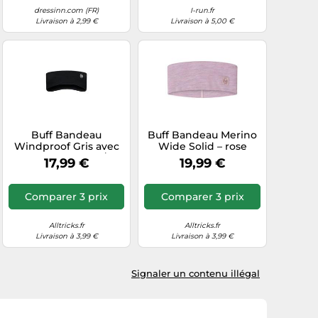
dressinn.com (FR)
I-run.fr
Livraison à 2,99 €
Livraison à 5,00 €
Buff Bandeau
Buff Bandeau Merino
Windproof Gris avec
Wide Solid – rose
logo – Unisexe S/M
17,99 €
19,99 €
Comparer 3 prix
Comparer 3 prix
Alltricks.fr
Alltricks.fr
Livraison à 3,99 €
Livraison à 3,99 €
Signaler un contenu illégal