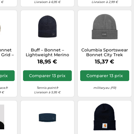
5 €
Livraison à 6,95 €
Livraison à 2,99 €
onnet
Buff – Bonnet –
Columbia Sportswear
 Grid –
Lightweight Merino
Bonnet City Trek
 (EU)
Wool – Solid Night
Heavyweight Beanie –
18,95 €
15,37 €
Blue – Taille unique
City Grey Heather
universel
prix
Comparer 13 prix
Comparer 13 prix
ce.fr
Tennis-point.fr
military.eu (FR)
9 €
Livraison à 5,95 €