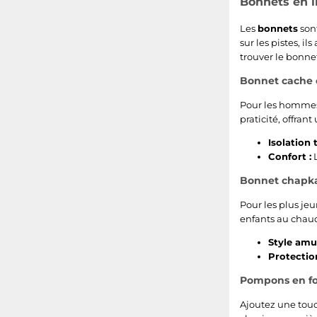
Bonnets en li
Les
bonnets
sont
sur les pistes, 
trouver le bonne
Bonnet cache 
Pour les hommes
praticité, offran
Isolation 
Confort :
L
Bonnet chapka
Pour les plus jeu
enfants au chau
Style amu
Protectio
Pompons en fo
Ajoutez une tou