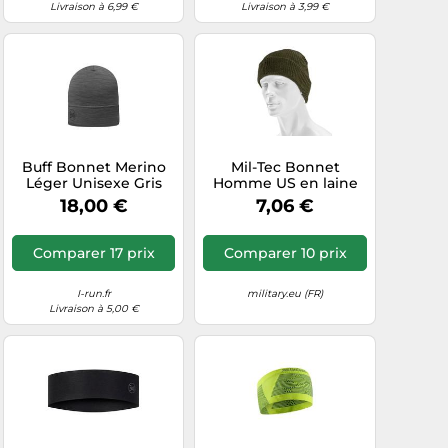
Livraison à 6,99 €
Livraison à 3,99 €
Buff Bonnet Merino
Mil-Tec Bonnet
Léger Unisexe Gris
Homme US en laine
Taille unique
Olive Taille unique EU
18,00 €
7,06 €
Comparer 17 prix
Comparer 10 prix
I-run.fr
military.eu (FR)
Livraison à 5,00 €