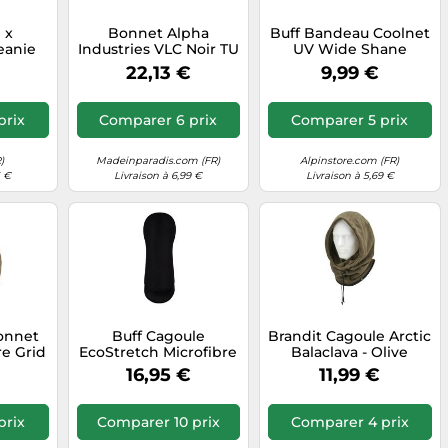
 x
Bonnet Alpha
Buff Bandeau Coolnet
eanie
Industries VLC Noir TU
UV Wide Shane
 Noir
Orchid
22,13 €
9,99 €
prix
Comparer 6 prix
Comparer 5 prix
)
Madeinparadis.com (FR)
Alpinstore.com (FR)
5 €
Livraison à 6,99 €
Livraison à 5,69 €
onnet
Buff Cagoule
Brandit Cagoule Arctic
re Grid
EcoStretch Microfibre
Balaclava - Olive
 S-M
Noir Taille unique
universel
16,95 €
11,99 €
prix
Comparer 10 prix
Comparer 4 prix