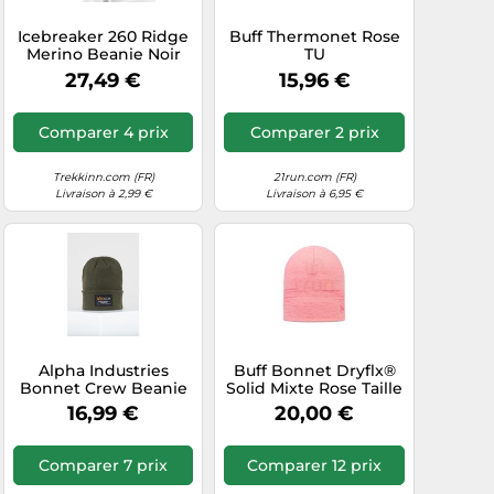
Icebreaker 260 Ridge
Buff Thermonet Rose
Merino Beanie Noir
TU
27,49 €
15,96 €
Comparer 4 prix
Comparer 2 prix
Trekkinn.com (FR)
21run.com (FR)
Livraison à 2,99 €
Livraison à 6,95 €
Alpha Industries
Buff Bonnet Dryflx®
Bonnet Crew Beanie
Solid Mixte Rose Taille
Homme Vert TU
unique (EU)
16,99 €
20,00 €
Comparer 7 prix
Comparer 12 prix