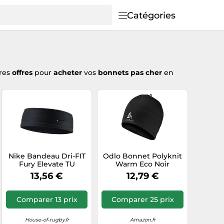
Catégories
ures
offres
pour
acheter
vos
bonnets pas cher
en
Nike Bandeau Dri-FIT
Odlo Bonnet Polyknit
Fury Elevate TU
Warm Eco Noir
13,56 €
12,79 €
Comparer 13 prix
Comparer 25 prix
House-of-rugby.fr
Amazon.fr