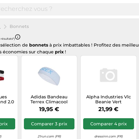
e
Bonnets
 résultats*)
 sélection de
bonnets
à prix imbattables ! Profitez des meille
es économies sur chaque
prix
!
ues
Adidas Bandeau
Alpha Industries Vlc
nd 2.0
Terrex Climacool
Beanie Vert
anc TU
Crystal Sky / Semi
19,95 €
21,99 €
Blue Burst M/L
prix
Comparer 3 prix
Comparer 4 prix
)
21run.com (FR)
dressinn.com (FR)