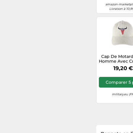
amazon-marketpla
Livraison à 10,9
Cap De Motard
Homme Avec Cr
Os Croisés Par
19,20 €
Comparer 5 
military.eu (F