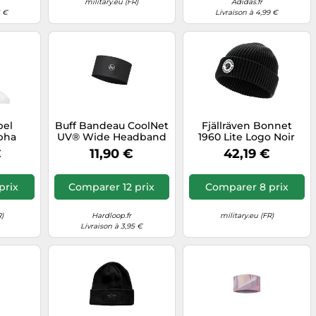
military.eu (FR)
Adidas.fr
5 €
Livraison à 4,99 €
bel
Buff Bandeau CoolNet
Fjällräven Bonnet
lpha
UV® Wide Headband
1960 Lite Logo Noir
k Olive
Noir
Taille unique mixte
€
11,90 €
42,19 €
prix
Comparer 12 prix
Comparer 8 prix
R)
Hardloop.fr
military.eu (FR)
Livraison à 3,95 €