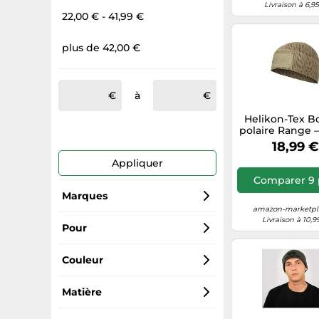
Livraison à 6,9
22,00 € - 41,99 €
plus de 42,00 €
à
Helikon-Tex B
polaire Range –
Coyote – L-XL
18,99 €
Appliquer
Comparer 9 
Marques
amazon-marketpla
Livraison à 10,9
Buff
Pour
Adidas
Femme
Couleur
Nike
Unisexe
Noir
Matière
Fjällräven