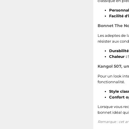
classique en piè
Personnali
Facilité d'
Bonnet The No
Les adeptes de 
résister aux cond
Durabilité 
Chaleur :
S
Kangol 507, u
Pour un look int
fonctionnalité.
Style clas
Confort o
Lorsque vous re
bonnet idéal qui 
Remarque : cet arti