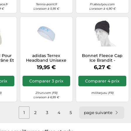
ce.fr
Tennis-point.fr
Fr.aboutyou.com
9 €
Livraison à 5,95 €
Livraison à 4,90 €
 Pour
adidas Terrex
Bonnet Fleece Cap
âne Et
Headband Unisexe
Ice Brandit -
 Wootie
OSFW
Anthracite universel
19,95 €
6,27 €
prix
Comparer 3 prix
Comparer 4 prix
R)
21run.com (FR)
military.eu (FR)
Livraison à 6,95 €
1
2
3
4
5
page suivante