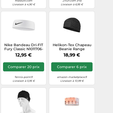
Maxoutil.com
21run.com (FR)
Livraison à 4,90 €
Livraison à 6,95 €
Nike Bandeau Dri-FIT
Helikon-Tex Chapeau
Fury Classic N1011706-
Beanie Range
127, unisexe, blanc,
Homme Noir Taille
12,95 €
18,99 €
taille unique (UE)
S/M
Comparer 20 prix
Comparer 6 prix
Tennis-point.fr
amazon-marketplace.fr
Livraison à 5,95 €
Livraison à 10,99 €