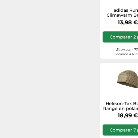
adidas Run
Climawarm B
Bonnet OSFW
13,98 €
Comparer 2 
21run.com (FR
Livraison à 6,9
Helikon-Tex B
Range en polai
Coyote Taille
18,99 €
Comparer 7 