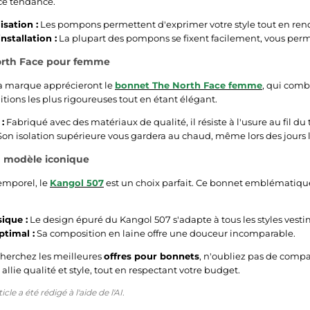
ce tendance.
sation :
Les pompons permettent d'exprimer votre style tout en ren
installation :
La plupart des pompons se fixent facilement, vous perm
rth Face pour femme
la marque apprécieront le
bonnet The North Face femme
, qui comb
itions les plus rigoureuses tout en étant élégant.
:
Fabriqué avec des matériaux de qualité, il résiste à l'usure au fil du
on isolation supérieure vous gardera au chaud, même lors des jours le
n modèle iconique
emporel, le
Kangol 507
est un choix parfait. Ce bonnet emblématique
sique :
Le design épuré du Kangol 507 s'adapte à tous les styles vesti
ptimal :
Sa composition en laine offre une douceur incomparable.
cherchez les meilleures
offres pour bonnets
, n'oubliez pas de compa
allie qualité et style, tout en respectant votre budget.
cle a été rédigé à l'aide de l'AI.