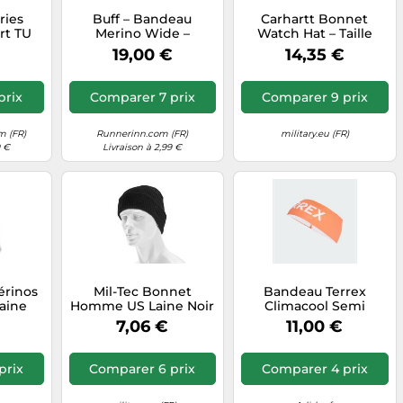
ries
Buff – Bandeau
Carhartt Bonnet
rt TU
Merino Wide –
Watch Hat – Taille
Unisexe – Taille
unique – Noir
€
19,00 €
14,35 €
unique – Bleu nuit
prix
Comparer 7 prix
Comparer 9 prix
m (FR)
Runnerinn.com (FR)
military.eu (FR)
9 €
Livraison à 2,99 €
érinos
Mil-Tec Bonnet
Bandeau Terrex
laine
Homme US Laine Noir
Climacool Semi
exe –
Taille unique EU
Impact Orange /
€
7,06 €
11,00 €
aille
White S/M
prix
Comparer 6 prix
Comparer 4 prix