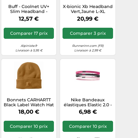
Buff - Coolnet UV+
X-bionic Xb Headband
Slim Headband -
Vert,Jaune L-XL
Bandeau - One Size -
12,57 €
20,99 €
reflective / solid black
Comparer 17 prix
Comparer 3 prix
Alpiniste.fr
Runnerinn.com (FR)
Livraison à 5,95 €
Livraison à 2,99 €
Bonnets CARHARTT
Nike Bandeaux
Black Label Watch Hat
élastiques Elastic 2.0 -
Marron - 101070
Pack de 3 - Rose -
18,00 €
6,98 €
Taille unique
Comparer 10 prix
Comparer 10 prix