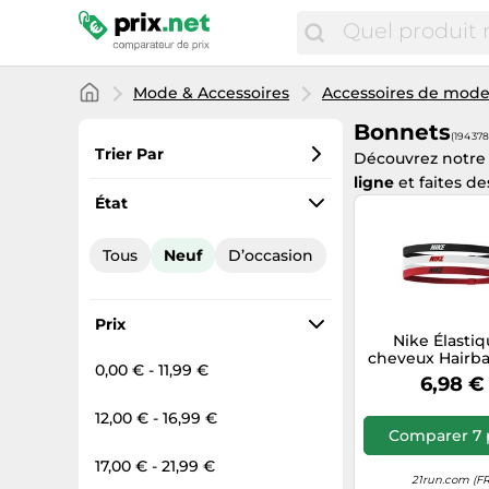
Mode & Accessoires
Accessoires de mod
Bonnets
(194 378
Trier Par
Découvrez notre
ligne
et faites d
Préférés
État
Prix croissant
Tous
Neuf
D’occasion
Prix total
Prix décroissant
Prix
Nike Élastiq
cheveux Hairba
0,00 € - 11,99 €
– Lot de 3 – Bl
6,98 €
12,00 € - 16,99 €
Comparer 7 
17,00 € - 21,99 €
21run.com (FR