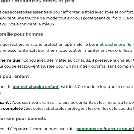
gne : meilleures offres et prix
 des accessoires essentiels pour affronter le froid avec style et confo
ils ajoutent une touche de mode tout en vous protégeant du froid. Déco
t qui vous convient le mieux.
oreille pour homme
 qui recherchent une protection optimale, le
bonnet cache oreill
t une excellente isolation thermique tout en maintenant vos oreilles à l
thermique :
Conçu avec des matériaux chauds, il préserve la chaleur t
a coupe est souvent ajustée pour un maintien optimal sans compri
 pour enfant
nes, le
bonnet chapka enfant
est idéal. Ce modèle ludique et coloré e
d.
sant :
Avec ses motifs variés, il plaira aux enfants et les incitera à le po
n complète :
Ses côtés rabattables protègent les oreilles et le cou du f
urrure pour bonnets
che d'élégance à votre bonnet avec des
pompons en fourrure pour