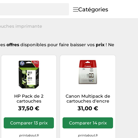
Catégories
ouches imprimante
res
offres
disponibles pour faire baisser vos
prix
! Ne
HP Pack de 2
Canon Multipack de
cartouches
cartouches d'encre
authentiques d'encre
PG-545/CL-546
37,50 €
31,00 €
noire/trois couleurs
BK/C/M/Y
303
Comparer 13 prix
Comparer 14 prix
printabout.fr
printabout.fr