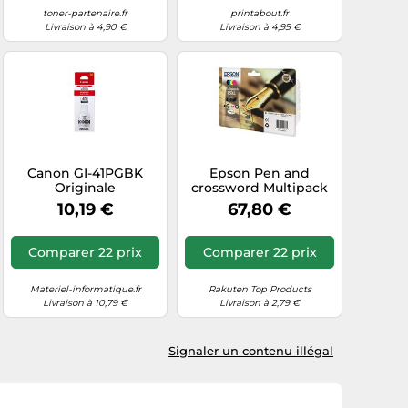
toner-partenaire.fr
printabout.fr
Livraison à 4,90 €
Livraison à 4,95 €
Canon GI-41PGBK
Epson Pen and
Originale
crossword Multipack
"Stylo à plume" 16XL -
10,19 €
67,80 €
Encre DURABrite Ultra
N,C,M,J
Comparer 22 prix
Comparer 22 prix
Materiel-informatique.fr
Rakuten Top Products
Livraison à 10,79 €
Livraison à 2,79 €
Signaler un contenu illégal