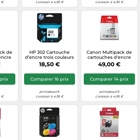
5 €
Livraison à 4,95 €
Livraison à 4,95 €
ck de
HP 302 Cartouche
Canon Multipack de
encre
d’encre trois couleurs
cartouches d'encre
11
authentique
pigmentée PGI-
€
18,50 €
49,00 €
Y
580BK/CLI-581
BK/C/M/Y
prix
Comparer 16 prix
Comparer 14 prix
printabout.fr
printabout.fr
5 €
Livraison à 4,95 €
Livraison à 4,95 €