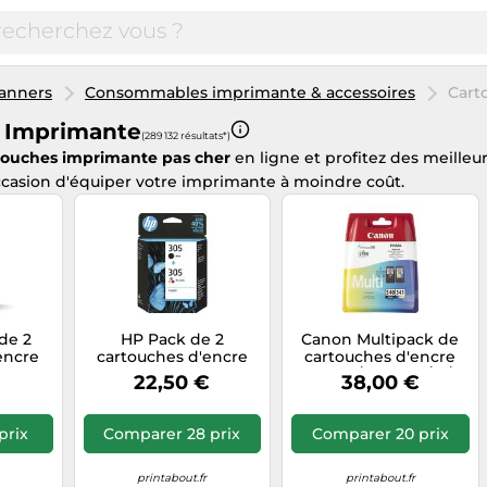
anners
Consommables imprimante & accessoires
Cart
 Imprimante
(289 132 résultats*)
touches imprimante pas cher
en ligne et profitez des meilleu
casion d'équiper votre imprimante à moindre coût.
de 2
HP Pack de 2
Canon Multipack de
encre
cartouches d'encre
cartouches d'encre
es
authentiques 305 3
PG-540/CL-541 C/M/Y
€
22,50 €
38,00 €
leurs
couleurs / noir
prix
Comparer 28 prix
Comparer 20 prix
printabout.fr
printabout.fr