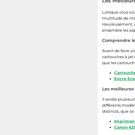
Les meilleur
Brother MFC-J5330DW
Lorsque vous vou
Canon Pixma iP2700
multitude de mar
Heureusement, de
ensemble les asp
Canon Pixma MG6350
Comprendre le
Canon Pixma MG5450
Avant de faire vo
cartouches à jet 
Epson Stylus Photo R265
que les cartouche
Epson Stylus Photo P50
Cartouch
Encre Ec
HP Deskjet F2480
Les meilleure
Brother MFC-490CW
Il existe plusi
différents modèl
HP Deskjet D1660
distincts, que ce
Imprimant
Canon Pixma MG5750
Canon 63