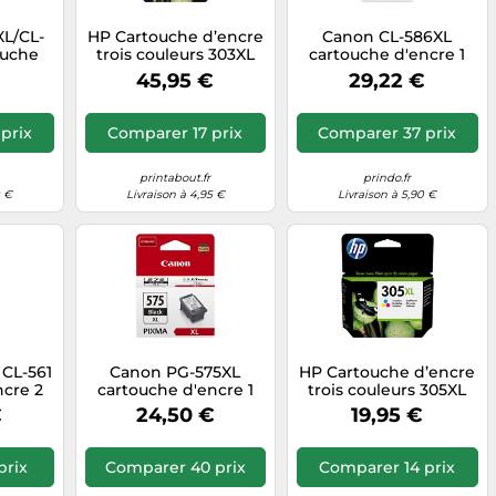
L/CL-
HP Cartouche d’encre
Canon CL-586XL
ouche
trois couleurs 303XL
cartouche d'encre 1
ce(s)
grande capacité
pièce(s) Original
45,95 €
29,22 €
dement
authentique
Rendement élevé (XL)
, Cyan,
Cyan, Magenta, Jaune
une
prix
Comparer 17 prix
Comparer 37 prix
printabout.fr
prindo.fr
0 €
Livraison à 4,95 €
Livraison à 5,90 €
 CL-561
Canon PG-575XL
HP Cartouche d’encre
ncre 2
cartouche d'encre 1
trois couleurs 305XL
inal
pièce(s) Original
grande capacité
€
24,50 €
19,95 €
andard
Rendement élevé (XL)
authentique
genta,
Noir
prix
Comparer 40 prix
Comparer 14 prix