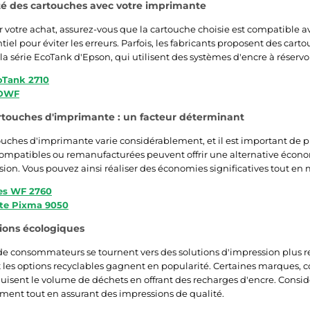
té des cartouches avec votre imprimante
r votre achat, assurez-vous que la cartouche choisie est compatible av
tiel pour éviter les erreurs. Parfois, les fabricants proposent des ca
a série EcoTank d'Epson, qui utilisent des systèmes d'encre à réservoi
oTank 2710
 DWF
rtouches d'imprimante : un facteur déterminant
ouches d'imprimante varie considérablement, et il est important de pr
ompatibles ou remanufacturées peuvent offrir une alternative écon
sion. Vous pouvez ainsi réaliser des économies significatives tout en
es WF 2760
te Pixma 9050
tions écologiques
de consommateurs se tournent vers des solutions d'impression plus 
t les options recyclables gagnent en popularité. Certaines marque
uisent le volume de déchets en offrant des recharges d'encre. Consi
ment tout en assurant des impressions de qualité.