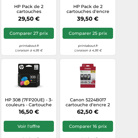
HP Pack de 2
HP Pack de 2
cartouches
cartouches d'encre
authentiques d'encre
noire/3 couleurs
29,50 €
39,50 €
noire/trois couleurs
authentiques 302
304
Comparer 27 prix
Comparer 25 prix
printabout.fr
printabout.fr
Livraison à 4,95 €
Livraison à 4,95 €
HP 308 (7FP20UE) - 3-
Canon 5224B017
couleurs - Cartouche
cartouche d'encre 2
d'encre
pièce(s) Original Noir,
16,50 €
62,50 €
Cyan, Magenta, Jaune
Voir l'offre
Comparer 16 prix