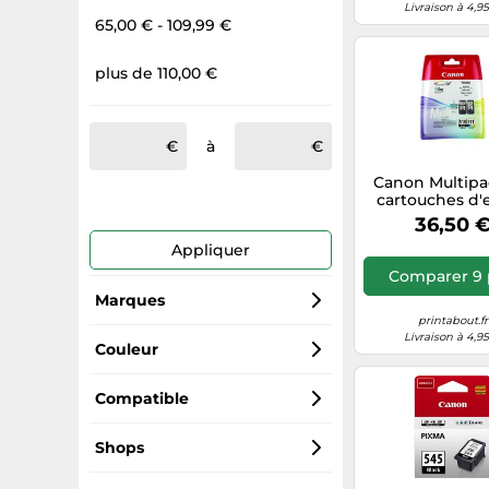
Livraison à 4,9
65,00 € - 109,99 €
plus de 110,00 €
à
Canon Multipa
cartouches d'
PG-510/CL-5
36,50 
BK/C/M/
Appliquer
Comparer 9 
Marques
printabout.fr
Livraison à 4,9
Epson
Couleur
Canon
Couleurs
Compatible
HP
Noir
Brother MFC-J4410DW
Shops
Brother