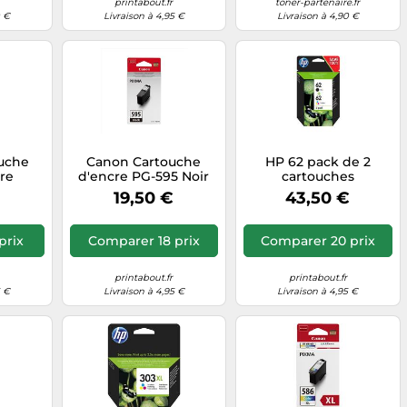
printabout.fr
toner-partenaire.fr
0 €
Livraison à 4,95 €
Livraison à 4,90 €
uche
Canon Cartouche
HP 62 pack de 2
ire
d'encre PG-595 Noir
cartouches
ue
authentiques d'encre
€
19,50 €
43,50 €
noire / trois couleurs
prix
Comparer 18 prix
Comparer 20 prix
printabout.fr
printabout.fr
5 €
Livraison à 4,95 €
Livraison à 4,95 €