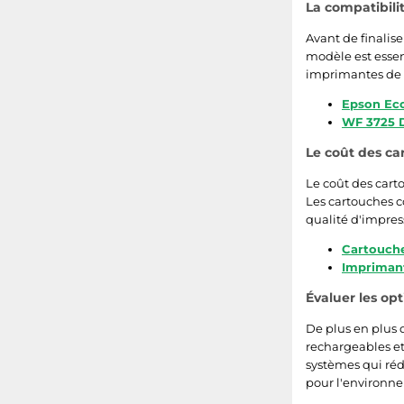
HP Photosmart B109
La compatibili
Avant de finalise
Epson Expression Home XP-5200
modèle est essen
imprimantes de l
Canon PIXMA iP8750
Epson Ec
WF 3725
Canon Pixma MG2150
Le coût des ca
HP Officejet 6600
Le coût des cart
Les cartouches c
Epson Expression Premium XP-6000
qualité d'impres
Epson Stylus S20
Cartouch
Impriman
Canon Pixma iP3600
Évaluer les op
Epson SureColor SC-P600
De plus en plus 
rechargeables e
Brother DCP-6690CW
systèmes qui réd
pour l'environne
Epson Stylus SX420W