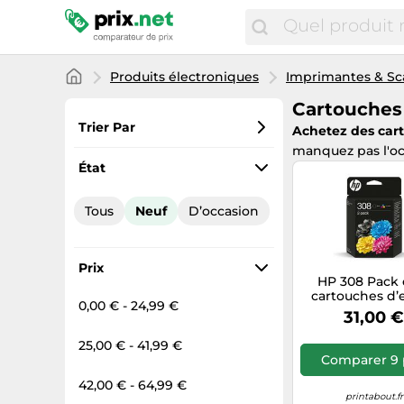
Produits électroniques
Imprimantes & Sc
Cartouches
Trier Par
Achetez des car
manquez pas l'oc
Préférés
État
Prix croissant
Tous
Neuf
D’occasion
Prix total
Prix décroissant
Prix
HP 308 Pack 
cartouches d’
0,00 € - 24,99 €
authentiqu
31,00 
Noir/Trois cou
25,00 € - 41,99 €
Comparer 9 
42,00 € - 64,99 €
printabout.fr