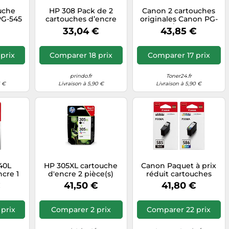
uche
HP 308 Pack de 2
Canon 2 cartouches
PG-545
cartouches d’encre
originales Canon PG-
authentiques
595/CL-586
€
33,04 €
43,85 €
Noir/Trois couleurs
prix
Comparer 18 prix
Comparer 17 prix
prindo.fr
Toner24.fr
5 €
Livraison à 5,90 €
Livraison à 5,90 €
40L
HP 305XL cartouche
Canon Paquet à prix
ncre 1
d'encre 2 pièce(s)
réduit cartouches
al Noir
Original Rendement
d'encre PG-585/CL-
€
41,50 €
41,80 €
élevé (XL) Noir, Cyan,
586 + 50 feuilles photo
Magenta, Jaune
10×15 - Originales
prix
Comparer 2 prix
Comparer 22 prix