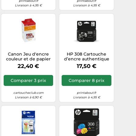
printabout.fr
printabout.fr
Livraison à 4,95 €
Livraison à 4,95 €
Canon Jeu d'encre
HP 308 Cartouche
couleur et de papier
d’encre authentique
au format 100 x 148
Noir
22,40 €
17,50 €
mm RP-108, 108
feuilles
Comparer 3 prix
Comparer 8 prix
cartoucheclub.com
printabout.fr
Livraison à 6,90 €
Livraison à 4,95 €