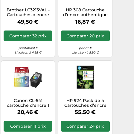
Brother LC3213VAL -
HP 308 Cartouche
Cartouches d'encre
d’encre authentique
originales - noir, cyan,
Trois couleurs
49,50 €
16,87 €
magenta, jaune
Comparer 32 prix
Comparer 20 prix
printabout.fr
prindo.fr
Livraison à 4,95 €
Livraison à 5,90 €
Canon CL-541
HP 924 Pack de 4
cartouche d'encre 1
Cartouches d’encre
pièce(s) Compatible
authentiques CMJN
20,46 €
55,50 €
Cyan, Magenta, Jaune
Comparer 11 prix
Comparer 24 prix