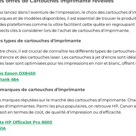
es offres de Cartouches imprimante révélées
s lancez dans l'aventure de l'impression, le choix des cartouches 
ques et de modèles disponibles, il est essentiel de trouver le produi
s plateformes comme la vôtre facilitent cette quête en regroupant l
ects clés à considérer lors de l'achat de cartouches d'imprimante.
s types de cartouches d'imprimante
tre choix, il est crucial de connaître les différents types de cartouc
d'encre et des cartouches laser. Les cartouches à jet d'encre sont idéa
s laser sont optimisées pour les impressions en noir et blanc, offran
es Epson DX8450
otank 664
s marques de cartouches d'imprimante
eurs marques réputées sur le marché des cartouches d'imprimante. C
es d'imprimantes. Parmi les plus populaires, on retrouve HP, Canon
 soit en termes de coût, de qualité d'impression ou d'efficacité.
e HP OfficeJet Pro 8600
51A