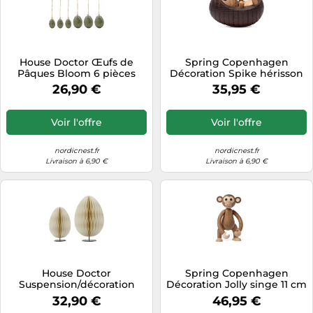
House Doctor Œufs de
Spring Copenhagen
Pâques Bloom 6 pièces
Décoration Spike hérisson
Bleu clair
4 cm Frêne thermo chauffé
26,90 €
35,95 €
Voir l'offre
Voir l'offre
nordicnest.fr
nordicnest.fr
Livraison à 6,90 €
Livraison à 6,90 €
House Doctor
Spring Copenhagen
Suspension/décoration
Décoration Jolly singe 11 cm
d'œufs de Pâques Eggs 2
Chêne
32,90 €
46,95 €
pièces Off-white