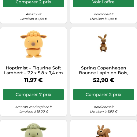
Comparer 2 prix
Voir l'offre
Amazon.fr
nordicnest.fr
Livraison à 3,99 €
Livraison à 6,90 €
Hoptimist – Figurine Soft
Spring Copenhagen
Lambert – 7,2 x 5,8 x 7,4 cm
Bounce Lapin en Bois,
– S Mimosa
Marron
11,97 €
52,90 €
Comparer 7 prix
Comparer 2 prix
amazon-marketplace.fr
nordicnest.fr
Livraison à 15,00 €
Livraison à 6,90 €