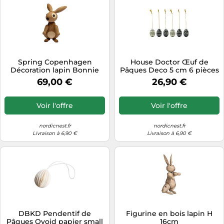
Spring Copenhagen
House Doctor Œuf de
Décoration lapin Bonnie
Pâques Deco 5 cm 6 pièces
12.5 cm Chêne
Black-offwhite
69,00 €
26,90 €
Voir l'offre
Voir l'offre
nordicnest.fr
nordicnest.fr
Livraison à 6,90 €
Livraison à 6,90 €
DBKD Pendentif de
Figurine en bois lapin H
Pâques Ovoid papier small
16cm