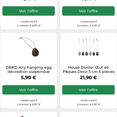
Voir l'offre
Voir l'offre
nordicnest.fr
nordicnest.fr
Livraison à 6,90 €
Livraison à 6,90 €
DBKD Airy hanging egg
House Doctor Œuf de
décoration suspendue
Pâques Deco 3 cm 6 pièces
Brown
Black-offwhite
5,90 €
21,90 €
Voir l'offre
Voir l'offre
nordicnest.fr
nordicnest.fr
Livraison à 6,90 €
Livraison à 6,90 €