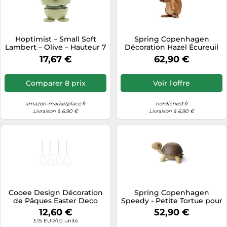
Hoptimist – Small Soft
Spring Copenhagen
Lambert – Olive – Hauteur 7
Décoration Hazel Écureuil
cm, diamètre 5 cm
11.5 cm Chêne
17,67 €
62,90 €
Comparer 8 prix
Voir l'offre
amazon-marketplace.fr
nordicnest.fr
Livraison à 6,90 €
Livraison à 6,90 €
Cooee Design Décoration
Spring Copenhagen
de Pâques Easter Deco
Speedy - Petite Tortue pour
lièvre Lot de 4 White
bébé en Bois - Chresten
12,60 €
52,90 €
Sommer
3.15 EUR/1.0 unité