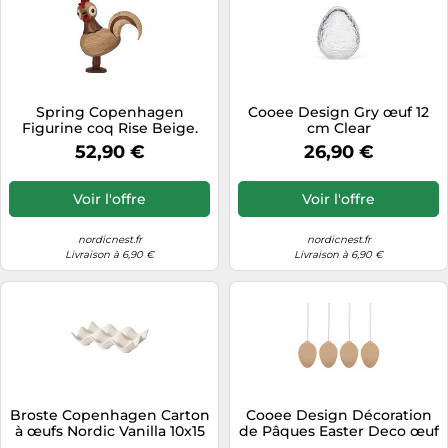
Spring Copenhagen
Cooee Design Gry œuf 12
Figurine coq Rise Beige.
cm Clear
4.2x12x10.5 cm
52,90 €
26,90 €
Voir l'offre
Voir l'offre
nordicnest.fr
nordicnest.fr
Livraison à 6,90 €
Livraison à 6,90 €
Broste Copenhagen Carton
Cooee Design Décoration
à œufs Nordic Vanilla 10x15
de Pâques Easter Deco œuf
cm
Lot de 4 White