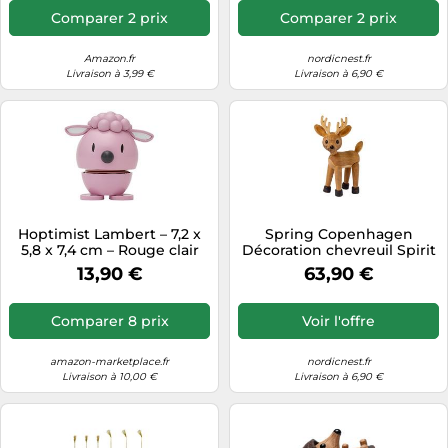
Comparer 2 prix
Comparer 2 prix
Amazon.fr
nordicnest.fr
Livraison à 3,99 €
Livraison à 6,90 €
Hoptimist Lambert – 7,2 x
Spring Copenhagen
5,8 x 7,4 cm – Rouge clair
Décoration chevreuil Spirit
Chêne-érable
13,90 €
63,90 €
Comparer 8 prix
Voir l'offre
amazon-marketplace.fr
nordicnest.fr
Livraison à 10,00 €
Livraison à 6,90 €