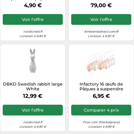
4 cm White
4,90 €
79,00 €
Voir l'offre
Voir l'offre
nordicnest.fr
Ambientedirect.com/fr
Livraison à 6,90 €
Livraison à 6,90 €
DBKD Swedish rabbit large
Infactory 16 œufs de
White
Pâques à suspendre
12,99 €
6,95 €
Voir l'offre
Comparer 4 prix
nordicnest.fr
Fnac.com (Marketplace)
Livraison à 6,90 €
Livraison à 9,99 €