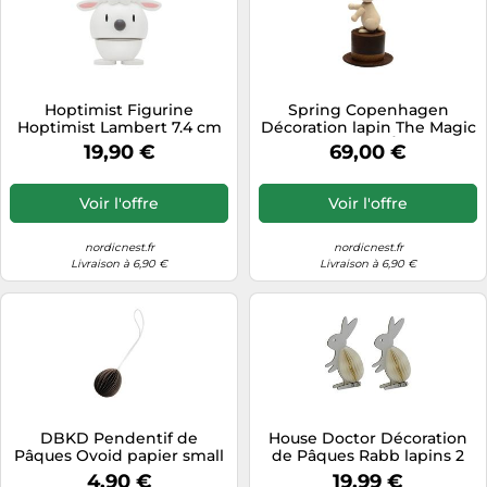
Hoptimist Figurine
Spring Copenhagen
Hoptimist Lambert 7.4 cm
Décoration lapin The Magic
White
Hat 9.5 cm Érable
19,90 €
69,00 €
Voir l'offre
Voir l'offre
nordicnest.fr
nordicnest.fr
Livraison à 6,90 €
Livraison à 6,90 €
DBKD Pendentif de
House Doctor Décoration
Pâques Ovoid papier small
de Pâques Rabb lapins 2
4 cm Brown
pièces Off-white
4,90 €
19,99 €