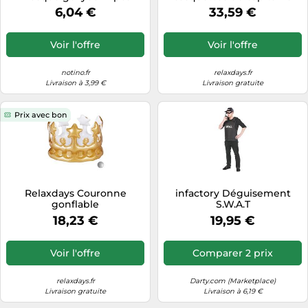
6,04 €
33,59 €
Voir l'offre
Voir l'offre
notino.fr
relaxdays.fr
Livraison à 3,99 €
Livraison gratuite
Prix avec bon
Relaxdays Couronne
infactory Déguisement
gonflable
S.W.A.T
18,23 €
19,95 €
Voir l'offre
Comparer 2 prix
relaxdays.fr
Darty.com (Marketplace)
Livraison gratuite
Livraison à 6,19 €