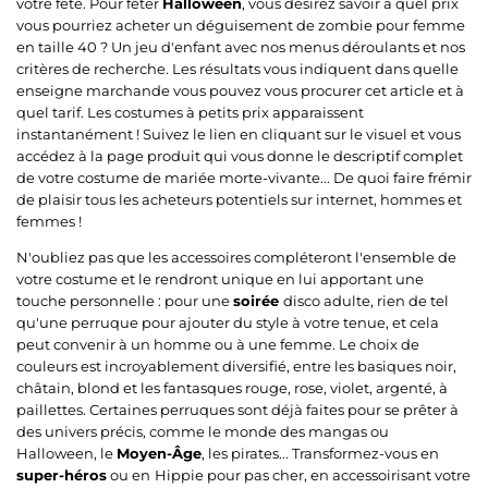
votre fête. Pour fêter
Halloween
, vous désirez savoir à quel prix
vous pourriez acheter un déguisement de zombie pour femme
en taille 40 ? Un jeu d'enfant avec nos menus déroulants et nos
critères de recherche. Les résultats vous indiquent dans quelle
enseigne marchande vous pouvez vous procurer cet article et à
quel tarif. Les costumes à petits prix apparaissent
instantanément ! Suivez le lien en cliquant sur le visuel et vous
accédez à la page produit qui vous donne le descriptif complet
de votre costume de mariée morte-vivante... De quoi faire frémir
de plaisir tous les acheteurs potentiels sur internet, hommes et
femmes !
N'oubliez pas que les accessoires compléteront l'ensemble de
votre costume et le rendront unique en lui apportant une
touche personnelle : pour une
soirée
disco adulte, rien de tel
qu'une perruque pour ajouter du style à votre tenue, et cela
peut convenir à un homme ou à une femme. Le choix de
couleurs est incroyablement diversifié, entre les basiques noir,
châtain, blond et les fantasques rouge, rose, violet, argenté, à
paillettes. Certaines perruques sont déjà faites pour se prêter à
des univers précis, comme le monde des mangas ou
Halloween, le
Moyen-Âge
, les pirates... Transformez-vous en
super-héros
ou en
Hippie pour pas cher, en accessoirisant votre