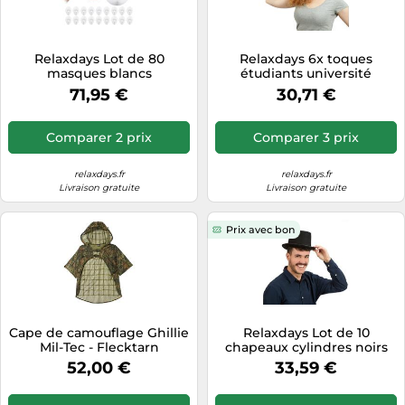
Tablettes tactiles
Tondeuses cheveux & barbe
Relaxdays Lot de 80
Relaxdays 6x toques
masques blancs
étudiants université
Téléphonie
diplôme
71,95 €
30,71 €
Téléviseurs
Télévision & vidéo
Comparer 2 prix
Comparer 3 prix
Électroménager
relaxdays.fr
relaxdays.fr
Livraison gratuite
Livraison gratuite
Prix avec bon
Cape de camouflage Ghillie
Relaxdays Lot de 10
Mil-Tec - Flecktarn
chapeaux cylindres noirs
52,00 €
33,59 €