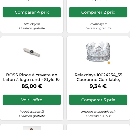
diplomes fin étude, noir
Comparer 4 prix
Comparer 2 prix
relaxdays.fr
relaxdays.fr
Livraison gratuite
Livraison gratuite
BOSS Pince à cravate en
Relaxdays 10024254_55
laiton à logo rond - Style B-
Couronne Gonflable,
LOGO2-TIE, 50565224 Noir
Accessoire pour Costume,
85,00 €
9,34 €
pcs.
Carnaval Déguisement
Princesse Roi Anniversaire,
Diff. Couleurs, PVC sans
Voir l'offre
Comparer 5 prix
BPA, Argenté, 16 x 21 cm
hugoboss.com/fr
amazon-marketplace.fr
Livraison gratuite
Livraison à 3,99 €