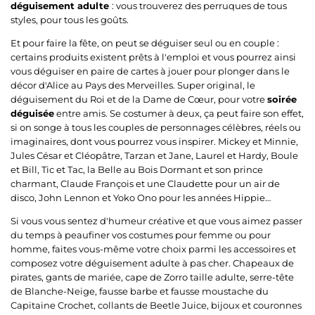
déguisement adulte
: vous trouverez des perruques de tous
styles, pour tous les goûts.
Et pour faire la fête, on peut se déguiser seul ou en couple :
certains produits existent prêts à l'emploi et vous pourrez ainsi
vous déguiser en paire de cartes à jouer pour plonger dans le
décor d'Alice au Pays des Merveilles. Super original, le
déguisement du Roi et de la Dame de Cœur, pour votre
soirée
déguisée
entre amis. Se costumer à deux, ça peut faire son effet,
si on songe à tous les couples de personnages célèbres, réels ou
imaginaires, dont vous pourrez vous inspirer. Mickey et Minnie,
Jules César et Cléopâtre, Tarzan et Jane, Laurel et Hardy, Boule
et Bill, Tic et Tac, la Belle au Bois Dormant et son prince
charmant, Claude François et une Claudette pour un air de
disco, John Lennon et Yoko Ono pour les années Hippie…
Si vous vous sentez d'humeur créative et que vous aimez passer
du temps à peaufiner vos costumes pour femme ou pour
homme, faites vous-même votre choix parmi les accessoires et
composez votre déguisement adulte à pas cher. Chapeaux de
pirates, gants de mariée, cape de Zorro taille adulte, serre-tête
de Blanche-Neige, fausse barbe et fausse moustache du
Capitaine Crochet, collants de Beetle Juice, bijoux et couronnes