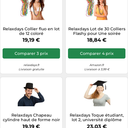
Relaxdays Collier fluo en lot
Relaxdays Lot de 30 Colliers
de 12 coloré
Flashy pour Une soirée
années 80 ou Hippie,
19,19 €
18,84 €
Carnaval, Accessoire
déguisement, Multicolore
Comparer 3 prix
Comparer 4 prix
relaxdays.fr
Amazon.fr
Livraison gratuite
Livraison à 3,99 €
Relaxdays Chapeau
Relaxdays Toque étudiant,
cylindre haut de forme noir
lot 2, université diplôme
chapeau remise de
19,19 €
23,03 €