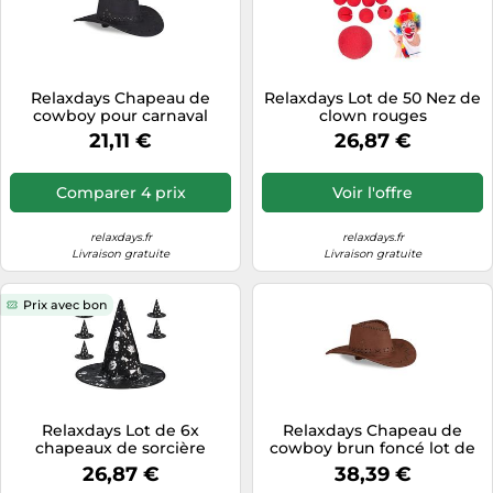
Relaxdays Chapeau de
Relaxdays Lot de 50 Nez de
cowboy pour carnaval
clown rouges
10024992-46 adulte unisexe
21,11 €
26,87 €
noir
Comparer 4 prix
Voir l'offre
relaxdays.fr
relaxdays.fr
Livraison gratuite
Livraison gratuite
Prix avec bon
Relaxdays Lot de 6x
Relaxdays Chapeau de
chapeaux de sorcière
cowboy brun foncé lot de
10
26,87 €
38,39 €