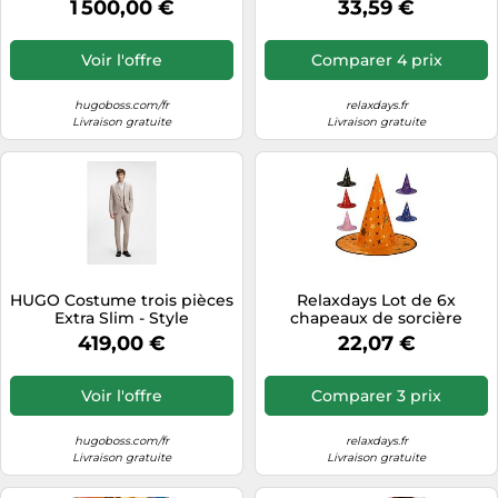
1 500,00 €
33,59 €
FP263, 50566396 Bleu 44
Voir l'offre
Comparer 4 prix
hugoboss.com/fr
relaxdays.fr
Livraison gratuite
Livraison gratuite
HUGO Costume trois pièces
Relaxdays Lot de 6x
Extra Slim - Style
chapeaux de sorcière
Arti/Hesten242V1X,
419,00 €
22,07 €
50559671 Brun chiné 44
Voir l'offre
Comparer 3 prix
hugoboss.com/fr
relaxdays.fr
Livraison gratuite
Livraison gratuite