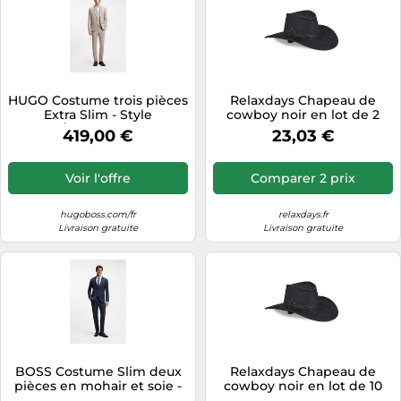
HUGO Costume trois pièces
Relaxdays Chapeau de
Extra Slim - Style
cowboy noir en lot de 2
Arti/Hesten242V1X,
419,00 €
23,03 €
50559671 Brun chiné 48
Voir l'offre
Comparer 2 prix
hugoboss.com/fr
relaxdays.fr
Livraison gratuite
Livraison gratuite
BOSS Costume Slim deux
Relaxdays Chapeau de
pièces en mohair et soie -
cowboy noir en lot de 10
Style L-Heston2PcsLP-