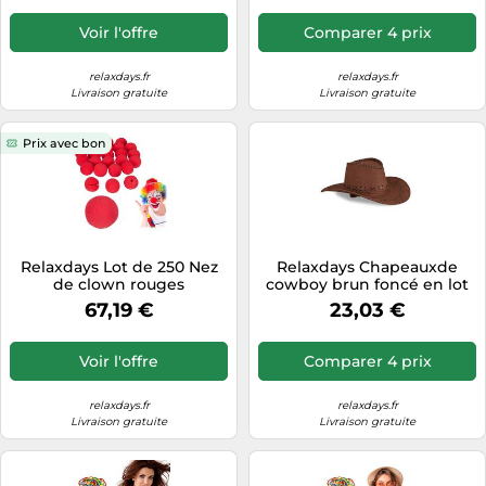
Voir l'offre
Comparer 4 prix
relaxdays.fr
relaxdays.fr
Livraison gratuite
Livraison gratuite
Prix avec bon
Relaxdays Lot de 250 Nez
Relaxdays Chapeauxde
de clown rouges
cowboy brun foncé en lot
de 2
67,19 €
23,03 €
Voir l'offre
Comparer 4 prix
relaxdays.fr
relaxdays.fr
Livraison gratuite
Livraison gratuite