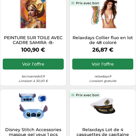
Prix avec bon
PEINTURE SUR TOILE AVEC
Relaxdays Collier fluo en lot
CADRE SAMIRA -B-
de 48 coloré
100,90 €
26,87 €
Voir l'offre
Voir l'offre
tecnoarredo3.fr
relaxdays.fr
Livraison à 30,00 €
Livraison gratuite
Prix avec bon
Disney Stitch Accessories
Relaxdays Lot de 4
masque gel yeux 1 pcs
casquettes de capitaine