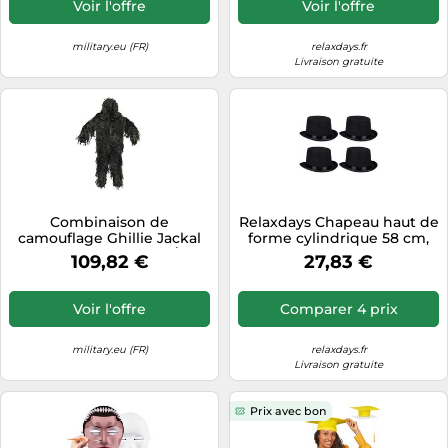
Voir l'offre
Voir l'offre
military.eu (FR)
relaxdays.fr
Livraison gratuite
Combinaison de
Relaxdays Chapeau haut de
camouflage Ghillie Jackal
forme cylindrique 58 cm,
MFH - Woodland M/L
polyester 60 g – Lot de 4,
109,82 €
27,83 €
Noir
Voir l'offre
Comparer 4 prix
military.eu (FR)
relaxdays.fr
Livraison gratuite
Prix avec bon