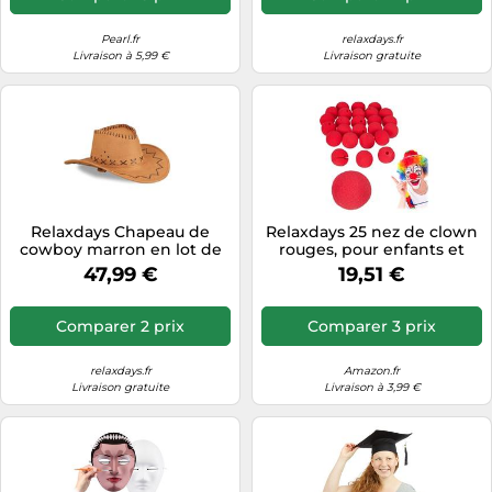
Informatique
Vélos
Taille-haies
Jeux électroniques
Pearl.fr
relaxdays.fr
Vélos biking
Livraison à 5,99 €
Livraison gratuite
Techniques de mesure
Lave-linge
Vêtements de sport
Textiles de maison
Machines à coudre
Équipement outdoor
Tondeuses
Montres connectées
Tronçonneuses
Médias
Tuyaux d'arrosage
Objectifs photo
Relaxdays Chapeau de
Relaxdays 25 nez de clown
Éclairage
Ordinateurs portables
cowboy marron en lot de
rouges, pour enfants et
10
adultes, caoutchouc
Éviers
47,99 €
19,51 €
Photo
mousse, carnaval,
Halloween, rouge
Plaques de cuisson
Comparer 2 prix
Comparer 3 prix
Reflex numériques
relaxdays.fr
Amazon.fr
Robots de cuisine
Livraison gratuite
Livraison à 3,99 €
Réfrigérateurs
Smartphones
Sèche-linge