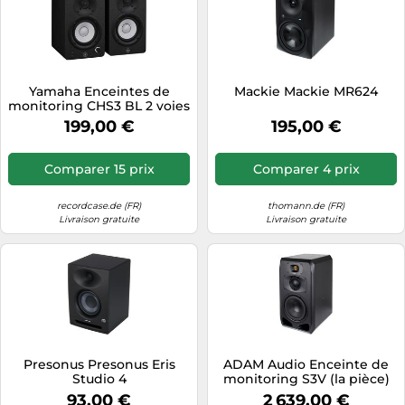
Yamaha Enceintes de
Mackie Mackie MR624
monitoring CHS3 BL 2 voies
3,5 pouces (la paire)
199,00 €
195,00 €
Comparer 15 prix
Comparer 4 prix
recordcase.de (FR)
thomann.de (FR)
Livraison gratuite
Livraison gratuite
Presonus Presonus Eris
ADAM Audio Enceinte de
Studio 4
monitoring S3V (la pièce)
93,00 €
2 639,00 €