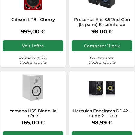
Tablettes tactiles
Tondeuses cheveux & barbe
Gibson LP8 - Cherry
Presonus Eris 3.5 2nd Gen
(la paire) Enceinte de
Téléphonie
monitoring
999,00 €
98,00 €
Téléviseurs
Télévision & vidéo
Voir l'offre
Comparer 11 prix
Électroménager
recordcase.de (FR)
Woodbrass.com
Livraison gratuite
Livraison gratuite
Yamaha HS5 Blanc (la
Hercules Enceintes DJ 42 –
pièce)
Lot de 2 – Noir
165,00 €
98,99 €