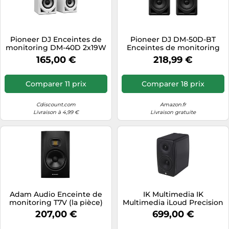
Pioneer DJ Enceintes de
Pioneer DJ DM-50D-BT
monitoring DM-40D 2x19W
Enceintes de monitoring
4" Bass Reflex Blanc
de bureau 5 pouces avec
165,00 €
218,99 €
fonctionnalité Bluetooth®
(Noir)
Comparer 11 prix
Comparer 18 prix
Cdiscount.com
Amazon.fr
Livraison à 4,99 €
Livraison gratuite
Adam Audio Enceinte de
IK Multimedia IK
monitoring T7V (la pièce)
Multimedia iLoud Precision
5 MKII
207,00 €
699,00 €