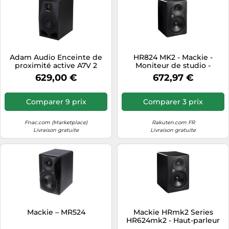
Adam Audio Enceinte de
HR824 MK2 - Mackie -
proximité active A7V 2
Moniteur de studio -
voies Noir
Certification THX - Bi-
629,00 €
672,97 €
amplification 150W/100W -
Haute résolution
Comparer 9 prix
Comparer 3 prix
Fnac.com (Marketplace)
Rakuten.com FR
Livraison gratuite
Livraison gratuite
Mackie – MR524
Mackie HRmk2 Series
HR624mk2 - Haut-parleur
pour écran - 2 voies