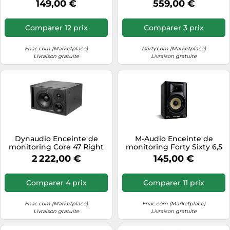
149,00 €
559,00 €
Comparer 12 prix
Comparer 3 prix
Fnac.com (Marketplace)
Darty.com (Marketplace)
Livraison gratuite
Livraison gratuite
Dynaudio Enceinte de
M-Audio Enceinte de
monitoring Core 47 Right
monitoring Forty Sixty 6,5
(droite)
pouces – Transition DSP,
2 222,00 €
145,00 €
égaliseur, appli et
Bluetooth
Comparer 4 prix
Comparer 11 prix
Fnac.com (Marketplace)
Fnac.com (Marketplace)
Livraison gratuite
Livraison gratuite