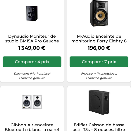
Dynaudio Moniteur de
M-Audio Enceinte de
studio BM15A Pro Gauche
monitoring Forty Eighty 8
pouces – DSP, égaliseur,
1 349,00 €
196,00 €
appli de contrôle,
Bluetooth
Comparer 4 prix
Comparer 7 prix
Darty.com (Marketplace)
Fnac.com (Marketplace)
Livraison gratuite
Livraison gratuite
Gibbon Air enceinte
Edifier Caisson de basse
Bluetooth (blanc, la paire)
actif T5s – 8 pouces, filtre