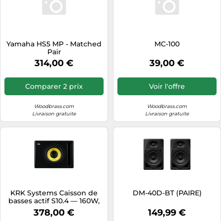
Yamaha HS5 MP - Matched
MC-100
Pair
314,00 €
39,00 €
Comparer 2 prix
Voir l'offre
Woodbrass.com
Woodbrass.com
Livraison gratuite
Livraison gratuite
KRK Systems Caisson de
DM-40D-BT (PAIRE)
basses actif S10.4 — 160W,
117 dB, contrôles avancés,
378,00 €
149,99 €
bypass optionnel