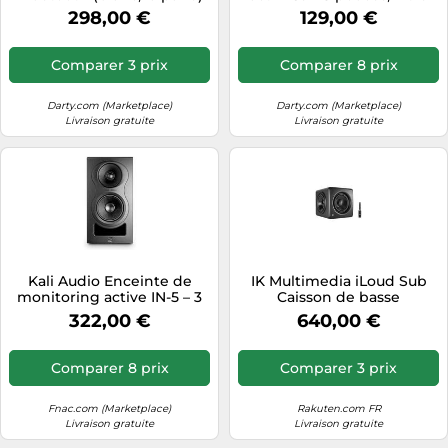
passe-bas 35 Hz, RCA – Noir
298,00 €
129,00 €
Comparer 3 prix
Comparer 8 prix
Darty.com (Marketplace)
Darty.com (Marketplace)
Livraison gratuite
Livraison gratuite
Kali Audio Enceinte de
IK Multimedia iLoud Sub
monitoring active IN-5 – 3
Caisson de basse
voies tri-amplifiée 5" coaxial
Subwoofer de studio ultra-
322,00 €
640,00 €
– Noir
compact
Comparer 8 prix
Comparer 3 prix
Fnac.com (Marketplace)
Rakuten.com FR
Livraison gratuite
Livraison gratuite