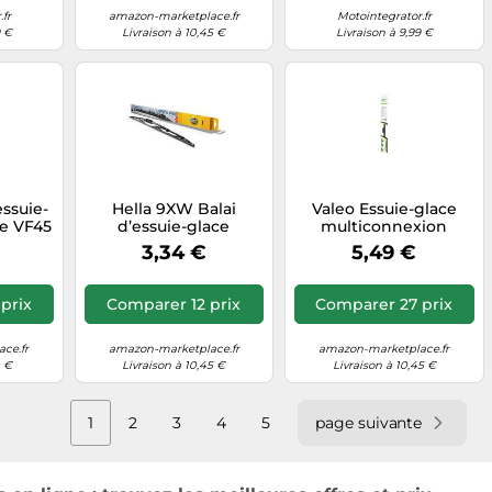
fr
amazon-marketplace.fr
Motointegrator.fr
9 €
Livraison à 10,45 €
Livraison à 9,99 €
ssuie-
Hella 9XW Balai
Valeo Essuie-glace
de VF45
d’essuie-glace
multiconnexion
 - 1
575003
3,34 €
5,49 €
prix
Comparer 12 prix
Comparer 27 prix
ce.fr
amazon-marketplace.fr
amazon-marketplace.fr
0 €
Livraison à 10,45 €
Livraison à 10,45 €
1
2
3
4
5
page suivante