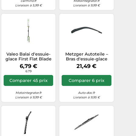
carmino.fr
Motointegrator.fr
Livraison à 5,99 €
Livraison à 9,99 €
Valeo Balai d'essuie-
Metzger Autoteile –
glace First Flat Blade
Bras d'essuie-glace
FM65 650 mm avant –
2190023 – Nettoyage
6,79 €
21,49 €
1 pièce
des vitres – Arrière
6.79
Comparer 45 prix
Comparer 6 prix
Motointegrator.fr
Auto-doc.fr
Livraison à 9,99 €
Livraison à 9,95 €