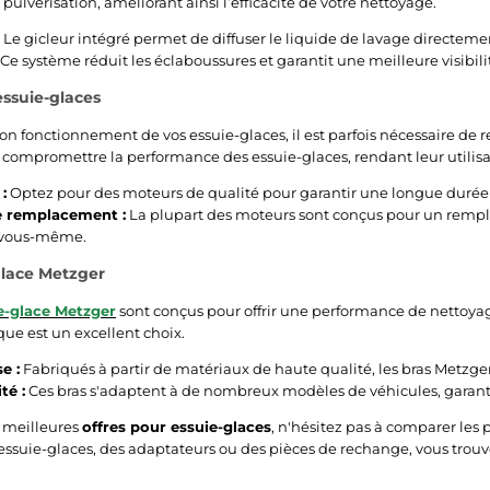
pulvérisation, améliorant ainsi l’efficacité de votre nettoyage.
Le gicleur intégré permet de diffuser le liquide de lavage directemen
Ce système réduit les éclaboussures et garantit une meilleure visibili
ssuie-glaces
bon fonctionnement de vos essuie-glaces, il est parfois nécessaire de 
compromettre la performance des essuie-glaces, rendant leur utilisat
:
Optez pour des moteurs de qualité pour garantir une longue durée
de remplacement :
La plupart des moteurs sont conçus pour un rempl
 vous-même.
glace Metzger
ie-glace Metzger
sont conçus pour offrir une performance de nettoyag
que est un excellent choix.
e :
Fabriqués à partir de matériaux de haute qualité, les bras Metzger
té :
Ces bras s'adaptent à de nombreux modèles de véhicules, garantiss
s meilleures
offres pour essuie-glaces
, n'hésitez pas à comparer les 
essuie-glaces, des adaptateurs ou des pièces de rechange, vous trouv