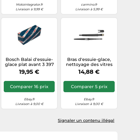
Motointegrator.fr
carmino.fr
Livraison à 9,99 €
Livraison à 5,99 €
Bosch Balai d'essuie-
Bras d'essuie-glace,
glace plat avant 3 397
nettoyage des vitres
014 877 pour Dacia
AIC 56816
19,95 €
14,88 €
Sandero III Logan III
Comparer 16 prix
Comparer 5 prix
Ebay.fr
Ebay.fr
Livraison à 9,00 €
Livraison à 9,00 €
Signaler un contenu illégal