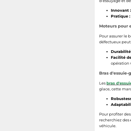
d’essuyage et de 
Skoda Octavia
Santana
Innovant :
Peugeot 206
Austin
Pratique :
Moteurs pour e
Honda Civic
Corvette
Pour assurer le 
Saab
Talbot
défectueux peut 
Durabilité 
BMW série 5
Maybach
Facilité 
opération
Peugeot 308
Volvo 740 / 760 1984 - 1992 (74x) 3.60
Bras d'essuie-
BMW X3
Ferrari
Les
bras d'essu
glace, cette mar
Ssangyong
Volvo 740 / 760 1984 - 1992 (74x) 2.3 16V (111kW / 151PS)
Robustess
Citroën Berlingo
Adaptabili
Iveco Daily 1978 - heute (keine serie) 35 S 14 C (100kW / 136PS)
Pour profiter de
Opel Corsa
recherchiez des 
véhicule.
Toyota Yaris