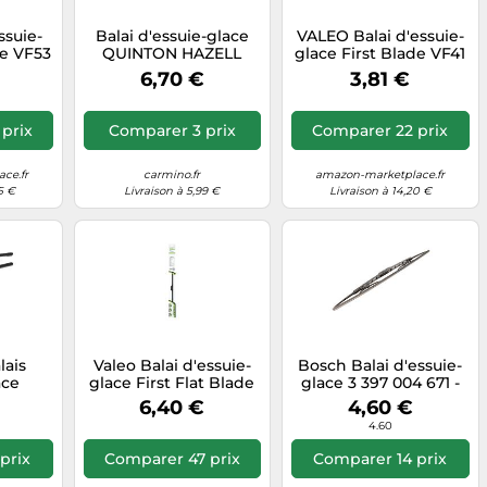
ssuie-
Balai d'essuie-glace
VALEO Balai d'essuie-
de VF53
QUINTON HAZELL
glace First Blade VF41
 pièce
QAW1022
400 mm Avant 1 pièce
6,70 €
3,81 €
prix
Comparer 3 prix
Comparer 22 prix
ce.fr
carmino.fr
amazon-marketplace.fr
5 €
Livraison à 5,99 €
Livraison à 14,20 €
lais
Valeo Balai d'essuie-
Bosch Balai d'essuie-
ace
glace First Flat Blade
glace 3 397 004 671 -
 Avant
FM60 600 mm Avant 1
Version Standard 530
€
6,40 €
4,60 €
0/450
pièce
mm - Compatible VW
4.60
es
Golf IV / Polo IV
prix
Comparer 47 prix
Comparer 14 prix