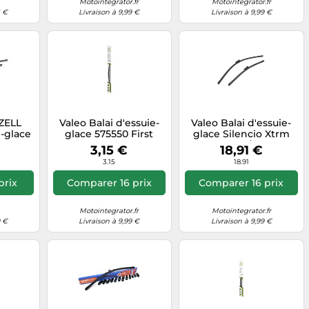
Motointegrator.fr
Motointegrator.fr
5 €
Livraison à 9,99 €
Livraison à 9,99 €
ZELL
Valeo Balai d'essuie-
Valeo Balai d'essuie-
-glace
glace 575550 First
glace Silencio Xtrm
VF51 500 mm Avant 1
VF441 – 600/450 mm
€
3,15 €
18,91 €
pièce
Avant – 2 pièces
3.15
18.91
prix
Comparer 16 prix
Comparer 16 prix
Motointegrator.fr
Motointegrator.fr
9 €
Livraison à 9,99 €
Livraison à 9,99 €