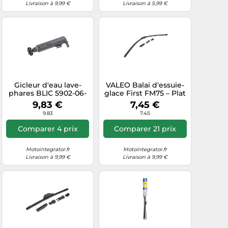
Livraison à 9,99 €
Livraison à 5,99 €
Gicleur d'eau lave-
VALEO Balai d'essuie-
phares BLIC 5902-06-
glace First FM75 – Plat
0219
750 mm Avant – 1
9,83 €
7,45 €
pièce 575011
9.83
7.45
Comparer 4 prix
Comparer 21 prix
Motointegrator.fr
Motointegrator.fr
Livraison à 9,99 €
Livraison à 9,99 €