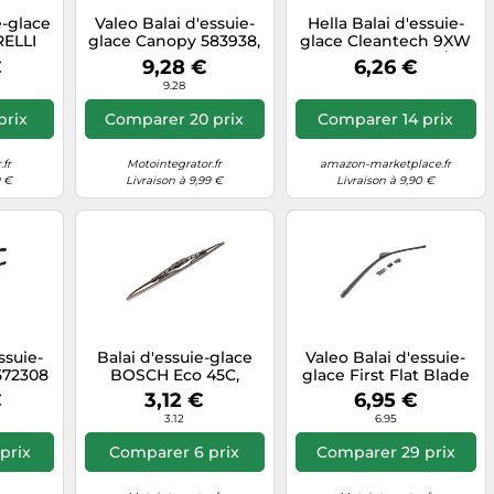
e-glace
Valeo Balai d'essuie-
Hella Balai d'essuie-
ELLI
glace Canopy 583938,
glace Cleantech 9XW
10
450 mm, Avant, 1
358 053-171 Ct43 17/425
€
9,28 €
6,26 €
pièce
mm avant direction
9.28
gauche
prix
Comparer 20 prix
Comparer 14 prix
fr
Motointegrator.fr
amazon-marketplace.fr
9 €
Livraison à 9,99 €
Livraison à 9,90 €
ssuie-
Balai d'essuie-glace
Valeo Balai d'essuie-
572308
BOSCH Eco 45C,
glace First Flat Blade
50/480
450mm, Avant, 1 Pièce
FM70 700 mm Avant 1
€
3,12 €
6,95 €
Volvo
pièce
3.12
6.95
prix
Comparer 6 prix
Comparer 29 prix