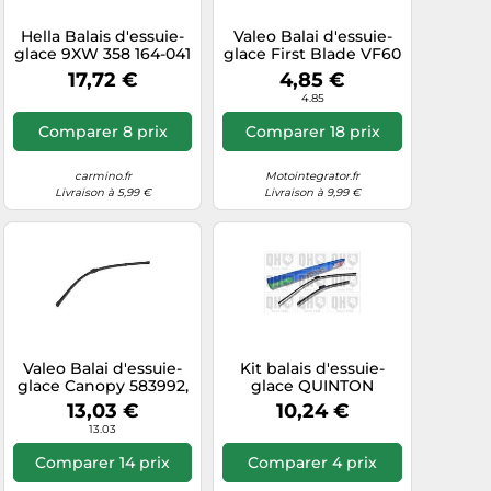
Hella Balais d'essuie-
Valeo Balai d'essuie-
glace 9XW 358 164-041
glace First Blade VF60
avant plat 2x pour
600 mm Avant 1 pièce
17,72 €
4,85 €
AUDI CADILLAC SEAT
575560
4.85
Comparer 8 prix
Comparer 18 prix
carmino.fr
Motointegrator.fr
Livraison à 5,99 €
Livraison à 9,99 €
Valeo Balai d'essuie-
Kit balais d'essuie-
glace Canopy 583992,
glace QUINTON
700 mm Avant, 1 pièce
HAZELL QDW102
13,03 €
10,24 €
13.03
Comparer 14 prix
Comparer 4 prix