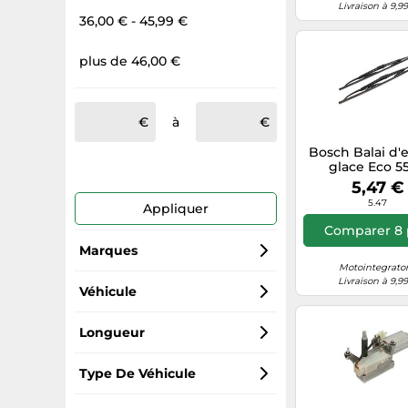
Livraison à 9,9
36,00 € - 45,99 €
plus de 46,00 €
à
Bosch Balai d'e
glace Eco 5
550/500 mm Av
5,47 €
pièces
5.47
Appliquer
Comparer 8 
Marques
Motointegrator.
Livraison à 9,9
Bosch
Véhicule
Valeo
Volkswagen
Longueur
NTY Clothing Exchange
Ford
600
Type De Véhicule
Metzger Autoteile