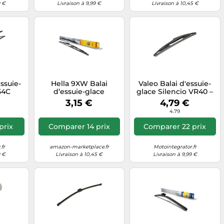
9 €
Livraison à 9,99 €
Livraison à 10,45 €
ssuie-
Hella 9XW Balai
Valeo Balai d'essuie-
54C
d’essuie-glace
glace Silencio VR40 –
ant, 2
300 mm – Arrière – 1
3,15 €
4,79 €
pièce
4.79
prix
Comparer 14 prix
Comparer 22 prix
fr
amazon-marketplace.fr
Motointegrator.fr
9 €
Livraison à 10,45 €
Livraison à 9,99 €