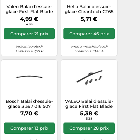
Valeo Balai d'essuie-
Hella Balai d'essuie-
glace First Flat Blade
glace Cleantech CT65
FM35 350 mm Avant 1
- Plat 650 mm (26")
4,99 €
5,71 €
pièce
Avant pour conduite à
4.99
gauche - 1 pièce
Comparer 21 prix
Comparer 46 prix
Motointegrator.fr
amazon-marketplace.fr
Livraison à 9,99 €
Livraison à 10,45 €
Bosch Balai d'essuie-
VALEO Balai d'essuie-
glace 3 397 016 507
glace First Flat Blade
(Réf. 3397016507) 330
FM40 400 mm Avant –
7,70 €
5,38 €
mm – Vendu à l'unité
1 pièce
5.38
Comparer 13 prix
Comparer 28 prix