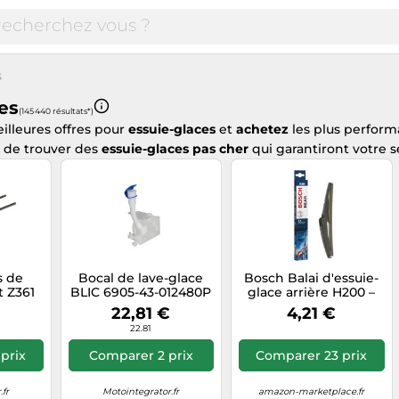
s
es
(145 440 résultats*)
illeures offres pour
essuie-glaces
et
achetez
les plus perfor
é de trouver des
essuie-glaces pas cher
qui garantiront votre sé
s de
Bocal de lave-glace
Bosch Balai d'essuie-
 Z361
BLIC 6905-43-012480P
glace arrière H200 –
Longueur 200 mm – 1
22,81 €
4,21 €
balai
22.81
prix
Comparer 2 prix
Comparer 23 prix
fr
Motointegrator.fr
amazon-marketplace.fr