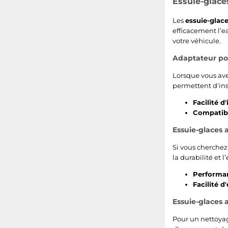
Essuie-glaces
Smart
Iveco
Les
essuie-glac
Ford Focus
Isuzu
efficacement l’ea
votre véhicule.
Opel Astra
Iveco Daily 1978 - heute (keine serie) Acier
Adaptateur po
Audi A6
Lada
Lorsque vous ave
permettent d'inst
BMW X5
DAF
Facilité d'
Compatibil
Renault Megane
Bentley
Essuie-glaces a
Volkswagen Polo
Daihatsu
Si vous cherchez
la durabilité et l
Seat Ibiza
Pontiac
Performan
Facilité d'
Citroën C5
Volvo V60 2010 - heute (Y20) D4 (120kW / 163PS)
Essuie-glaces 
Seat Leon
Daewoo
Pour un nettoyag