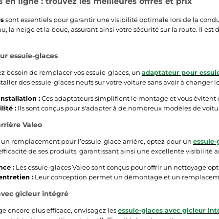
 en ligne : trouvez les meilleures offres et prix
es
sont essentiels pour garantir une visibilité optimale lors de la con
u, la neige et la boue, assurant ainsi votre sécurité sur la route. Il es
ur essuie-glaces
z besoin de remplacer vos essuie-glaces, un
adaptateur pour essui
aller des essuie-glaces neufs sur votre voiture sans avoir à changer l
installation :
Ces adaptateurs simplifient le montage et vous évitent 
ité :
Ils sont conçus pour s'adapter à de nombreux modèles de voitur
rrière Valeo
 un remplacement pour l’essuie-glace arrière, optez pour un
essuie-
’efficacité de ses produits, garantissant ainsi une excellente visibilité a
ce :
Les essuie-glaces Valeo sont conçus pour offrir un nettoyage opt
entretien :
Leur conception permet un démontage et un remplacement r
avec gicleur intégré
e encore plus efficace, envisagez les
essuie-glaces avec gicleur int