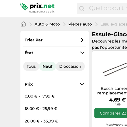
Auto & Moto
Pièces auto
Essuie-glace
Essuie-Glac
Trier Par
Découvrez les me
pas l'opportunit
Préférés
État
Prix croissant
Tous
Neuf
D’occasion
Prix total
Prix décroissant
Prix
Bosch Lame
remplacement
0,00 € - 17,99 €
x2
4,69 €
4.69
18,00 € - 25,99 €
Comparer 22 
26,00 € - 35,99 €
Motointegrator.