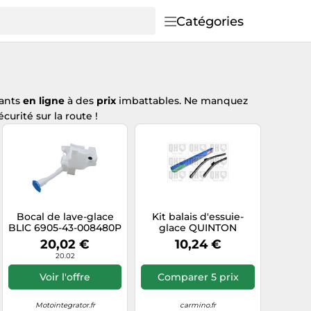
Catégories
mants
en ligne
à des
prix
imbattables. Ne manquez
curité sur la route !
Bocal de lave-glace
Kit balais d'essuie-
BLIC 6905-43-008480P
glace QUINTON
HAZELL QDW119
20,02 €
10,24 €
20.02
Voir l'offre
Comparer 5 prix
Motointegrator.fr
carmino.fr