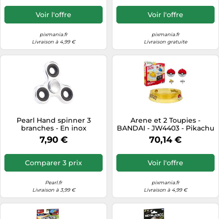
Voir l'offre
Voir l'offre
pixmania.fr
pixmania.fr
Livraison à 4,99 €
Livraison gratuite
Pearl Hand spinner 3
Arene et 2 Toupies -
branches - En inox
BANDAI - JW4403 - Pikachu
vs Mewtwo
7,90 €
70,14 €
Comparer 3 prix
Voir l'offre
Pearl.fr
pixmania.fr
Livraison à 3,99 €
Livraison à 4,99 €