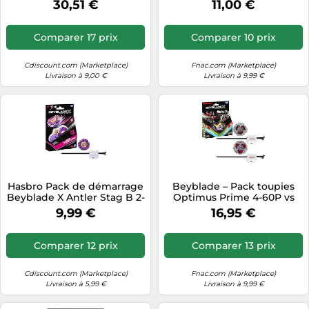
30,51 €
11,00 €
Attack, 1 Anneau, 1 Lanceur
Et 4 Cartes - Collection
Jouet - Jouet Enfant 6 Ans
Comparer 17 prix
Comparer 10 prix
Et +
Cdiscount.com (Marketplace)
Fnac.com (Marketplace)
Livraison à 9,00 €
Livraison à 9,99 €
Hasbro Pack de démarrage
Beyblade – Pack toupies
Beyblade X Antler Stag B 2-
Optimus Prime 4-60P vs
60HN CX toupie et lanceur
Megatron 4-80B – Collab
9,99 €
16,95 €
Transformers
Comparer 12 prix
Comparer 13 prix
Cdiscount.com (Marketplace)
Fnac.com (Marketplace)
Livraison à 5,99 €
Livraison à 9,99 €