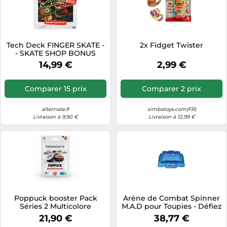
Tech Deck FINGER SKATE -
2x Fidget Twister
- SKATE SHOP BONUS
PACK - Atelier Authentique
14,99 €
2,99 €
Finger Skates 96 mm A
Personnaliser - 6028845 -
Jouet Enfant 6 Ans et + -
Comparer 15 prix
Comparer 2 prix
Plusieurs modèles
disponibles
alternate.fr
simbatoys.com(FR)
Livraison à 9,90 €
Livraison à 12,99 €
Poppuck booster Pack
Arène de Combat Spinner
Séries 2 Multicolore
M.A.D pour Toupies - Défiez
Vos Amis!
21,90 €
38,77 €