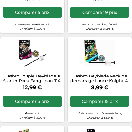
lanceur
Comparer 5 prix
Comparer 9 prix
amazon-marketplace.fr
amazon-marketplace.fr
Livraison à 5,99 €
Livraison à 10,05 €
Hasbro Toupie Beyblade X
Hasbro Beyblade Pack de
Starter Pack Fang Leon T 4-
démarrage Lance Knight 4-
60U CX Type équilibre
80HN Défense - Toupie et
12,99 €
8,99 €
Compétition Dès 8 Ans
lanceur
Comparer 3 prix
Comparer 15 prix
Amazon.fr
Cdiscount.com (Marketplace)
Livraison à 3,99 €
Livraison à 5,99 €