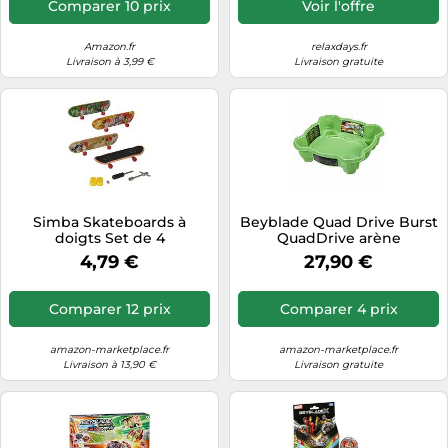
Comparer 10 prix
Voir l'offre
Amazon.fr
relaxdays.fr
Livraison à 3,99 €
Livraison gratuite
Simba Skateboards à
Beyblade Quad Drive Burst
doigts Set de 4
QuadDrive arène
Beystadium
4,79 €
27,90 €
Comparer 12 prix
Comparer 4 prix
amazon-marketplace.fr
amazon-marketplace.fr
Livraison à 13,90 €
Livraison gratuite