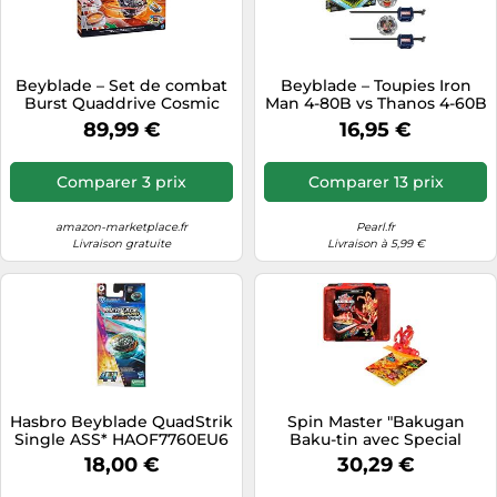
Beyblade – Set de combat
Beyblade – Toupies Iron
Burst Quaddrive Cosmic
Man 4-80B vs Thanos 4-60B
Vector
– Collab Marvel – Multipack
89,99 €
16,95 €
Comparer 3 prix
Comparer 13 prix
amazon-marketplace.fr
Pearl.fr
Livraison gratuite
Livraison à 5,99 €
Hasbro Beyblade QuadStrik
Spin Master "Bakugan
Single ASS* HAOF7760EU6
Baku-tin avec Special
Attack Mantid, figurine
18,00 €
30,29 €
articulée personnalisable
rotative et boîte de