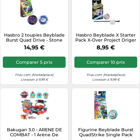
Hasbro 2 toupies Beyblade
Hasbro Beyblade X Starter
Burst Quad Drive - Stone
Pack X-Over Project Driger
Baldero B7 VS Roar
Slash 4-80P, toupie et
14,95 €
8,95 €
Balkesh B7
lanceur
Comparer 5 prix
Comparer 10 prix
Fnac.com (Marketplace)
Fnac.com (Marketplace)
Livraison à 9,99 €
Livraison à 9,99 €
Bakugan 3.0 - ARENE DE
Figurine Beyblade Burst
COMBAT - 1 Arène De
QuadStrike Single Pack
Combat, 1 Bille Special
Modèle aléatoire G