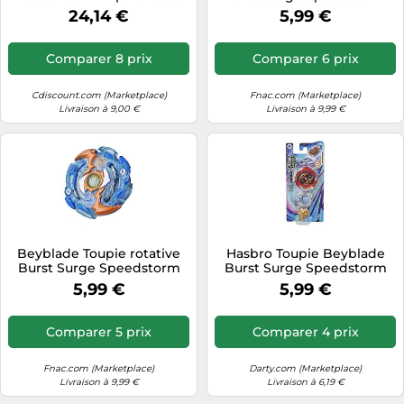
ans
Kolossal Luinor L6 F0620 –
24,14 €
5,99 €
Ensemble toupie rotative –
Neuf
Comparer 8 prix
Comparer 6 prix
Cdiscount.com (Marketplace)
Fnac.com (Marketplace)
Livraison à 9,00 €
Livraison à 9,99 €
Beyblade Toupie rotative
Hasbro Toupie Beyblade
Burst Surge Speedstorm
Burst Surge Speedstorm
Wyvron W6
modèle Brave Roktavor R6
5,99 €
5,99 €
Comparer 5 prix
Comparer 4 prix
Fnac.com (Marketplace)
Darty.com (Marketplace)
Livraison à 9,99 €
Livraison à 6,19 €