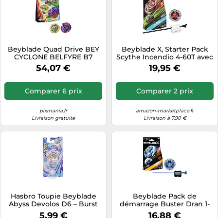
Beyblade Quad Drive BEY
Beyblade X, Starter Pack
CYCLONE BELFYRE B7
Scythe Incendio 4-60T avec
BERSERK BALDEROV
Toupie de Compétition et
54,07 €
19,95 €
Lanceur, Jouets pour
Enfants à Partir de 8 Ans,
pour Garçons et Filles
Comparer 6 prix
Comparer 2 prix
pixmania.fr
amazon-marketplace.fr
Livraison gratuite
Livraison à 7,90 €
Hasbro Toupie Beyblade
Beyblade Pack de
Abyss Devolos D6 – Burst
démarrage Buster Dran 1-
Surge Speedstorm
60A UX avec toupie et
5,99 €
16,88 €