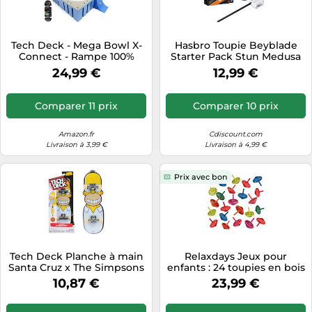
Tablettes tactiles
Tondeuses cheveux & barbe
Tech Deck - Mega Bowl X-
Hasbro Toupie Beyblade
Connect - Rampe 100%
Starter Pack Stun Medusa
Téléphonie
Modulable + 1 Finger Skate
9-60GB UX Type Endurance
24,99 €
12,99 €
avec lanceur dès 8 ans
Téléviseurs
Télévision & vidéo
Comparer 11 prix
Comparer 10 prix
Électroménager
Amazon.fr
Cdiscount.com
Livraison à 3,99 €
Livraison à 4,99 €
Prix avec bon
Tech Deck Planche à main
Relaxdays Jeux pour
Santa Cruz x The Simpsons
enfants : 24 toupies en bois
Homer – Graphiques sous
10,87 €
23,99 €
licence – Dès 6 ans