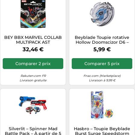
BEY BBX MARVEL COLLAB
Beyblade Toupie rotative
MULTIPACK AST
Hollow Doomscizor D6 –
Burst Surge Speedstorm
32,46 €
5,99 €
F0619 – Neuf
Comparer 2 prix
Comparer 5 prix
Rakuten.com FR
Fnac.com (Marketplace)
Livraison gratuite
Livraison à 9,99 €
Silverlit – Spinner Mad
Hasbro – Toupie Beyblade
Battle Pack – À partir de 5
Burst Surge Speedstorm