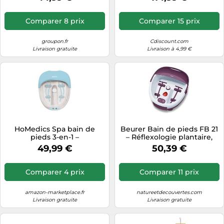
distributeur d'arômes
Comparer 8 prix
Comparer 15 prix
groupon.fr
Cdiscount.com
Livraison gratuite
Livraison à 4,99 €
HoMedics Spa bain de
Beurer Bain de pieds FB 21
pieds 3-en-1 –
– Réflexologie plantaire,
Hydromassage et bulles
embouts pédicure, lumière
49,99 €
50,39 €
infrarouge
Comparer 4 prix
Comparer 11 prix
amazon-marketplace.fr
natureetdecouvertes.com
Livraison gratuite
Livraison gratuite