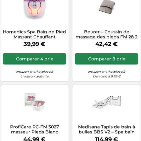
Homedics Spa Bain de Pied
Beurer – Coussin de
Massant Chauffant
massage des pieds FM 28 2
Balnéothérapie avec Bulles
en 1 – avec chaleur
39,99 €
42,42 €
de Massage Relaxant
Bassine Bain de Pied
Jusqu’à la Pointure 47
Comparer 4 prix
Comparer 8 prix
amazon-marketplace.fr
amazon-marketplace.fr
Livraison gratuite
Livraison à 9,99 €
ProfiCare PC-FM 3027
Medisana Tapis de bain à
masseur Pieds Blanc
bulles BBS V2 – Spa bain
bouillonnant 570 W, blanc,
44,99 €
114,99 €