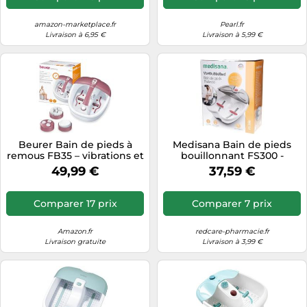
Informatique
Vélos
Taille-haies
Jeux électroniques
amazon-marketplace.fr
Pearl.fr
Vélos biking
Livraison à 6,95 €
Livraison à 5,99 €
Techniques de mesure
Lave-linge
Vêtements de sport
Textiles de maison
Machines à coudre
Équipement outdoor
Tondeuses
Montres connectées
Tronçonneuses
Médias
Tuyaux d'arrosage
Objectifs photo
Beurer Bain de pieds à
Medisana Bain de pieds
Éclairage
Ordinateurs portables
remous FB35 – vibrations et
bouillonnant FS300 -
bulles, 3 embouts,
Massage & vibration,
Éviers
49,99 €
37,59 €
Photo
aromathérapie –
maintien de la chaleur -
Blanc/rouge
Blanc
Plaques de cuisson
Comparer 17 prix
Comparer 7 prix
Reflex numériques
Amazon.fr
redcare-pharmacie.fr
Robots de cuisine
Livraison gratuite
Livraison à 3,99 €
Réfrigérateurs
Smartphones
Sèche-linge