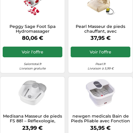
Peggy Sage Foot Spa
Pearl Masseur de pieds
Hydromassager
chauffant, avec
télécommande
80,06 €
37,95 €
Voir l'offre
Voir l'offre
Salontotal.fr
Pearl.fr
Livraison gratuite
Livraison à 5,99 €
Medisana Masseur de pieds
newgen medicals Bain de
FS 881 – Réflexologie,
Pieds Pliable avec Fonction
vibration – Jusqu'à la
Chauffage, Rouleaux de
23,99 €
35,95 €
pointure 44
Massage, Bouillonnant et