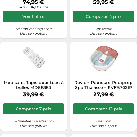
74,95 €
59,95 €
Pieds avec 3 Accessoires &
accessoires
74.95 EUR/1.0 unité
6 Rouleaux -
interchangeables
Hydromassage, Bulles,
Voir l'offre
Comparer 4 prix
Vibrations & Infrarouge -
Chauffant & Électrique
amazon-marketplace.fr
Amazon.fr
Livraison gratuite
Livraison gratuite
Medisana Tapis pour bain à
Revlon Pédicure Pediprep
bulles MD88383
Spa Thalasso – RVFB7021P
39,99 €
27,99 €
Comparer 7 prix
Comparer 12 prix
natureetdecouvertes.com
Fnac.com
Livraison gratuite
Livraison à 4,99 €