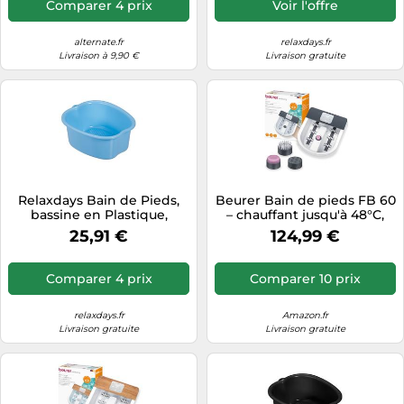
Comparer 4 prix
Voir l'offre
alternate.fr
relaxdays.fr
Livraison à 9,90 €
Livraison gratuite
Relaxdays Bain de Pieds,
Beurer Bain de pieds FB 60
bassine en Plastique,
– chauffant jusqu'à 48°C,
Lavage Pieds, Effet
massage, balnéothérapie,
25,91 €
124,99 €
Massage, HxLxP : 15 x 33 x
pointure 51
38 cm, Bleu
Comparer 4 prix
Comparer 10 prix
relaxdays.fr
Amazon.fr
Livraison gratuite
Livraison gratuite