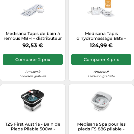
Medisana Tapis de bain à
Medisana Tapis
remous MBH – distributeur
d'hydromassage BBS –
d'arômes, 3 niveaux,
Bain à bulles, 3 niveaux
92,53 €
124,99 €
fonction minuterie
d'intensité – Distributeur
d'arômes
Comparer 2 prix
Comparer 4 prix
Amazon.fr
Amazon.fr
Livraison gratuite
Livraison gratuite
TZS First Austria - Bain de
Medisana Spa pour les
Pieds Pliable 500W -
pieds FS 886 pliable -
Appareil de Massage des
Chauffage rapide 45°C - 3