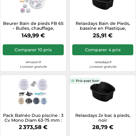
Beurer Bain de pieds FB 65
Relaxdays Bain de Pieds,
– Bulles, chauffage,
bassine en Plastique,
vibrations, éclairage,
Lavage Pieds, Effet
149,99 €
25,91 €
pédicure rotative, jusqu'à 51
Massage, HxLxP : 15 x 33 x
38 cm, Noir
Comparer 10 prix
Comparer 4 prix
Amazon.fr
relaxdays.fr
Livraison gratuite
Livraison gratuite
Prix avec bon
Pack Balnéo Duo piscine : 3
Relaxdays 2x bac à pieds,
Cv Mono Diam 63-75 mm :
noir
gris foncé
2 373,58 €
28,79 €