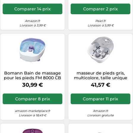
Râpe à Callosités
Comparer 14 prix
Comparer 2 prix
Amazon.fr
Pearl.fr
Livraison à 3,99 €
Livraison à 5,99 €
Bomann Bain de massage
masseur de pieds gris,
pour les pieds FM 8000 CB
multicolore, taille unique
Violet/Blanc Normal
ad 2167
30,99 €
41,57 €
Comparer 8 prix
Comparer 11 prix
amazon-marketplace.fr
Amazon.fr
Livraison à 18,49 €
Livraison gratuite