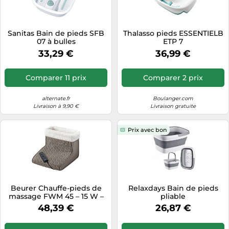
Tablettes tactiles
Tondeuses cheveux & barbe
Sanitas Bain de pieds SFB
Thalasso pieds ESSENTIELB
07 à bulles
ETP 7
Téléphonie
33,29 €
36,99 €
Téléviseurs
Télévision & vidéo
Comparer 11 prix
Comparer 2 prix
Électroménager
alternate.fr
Boulanger.com
Livraison à 9,90 €
Livraison gratuite
Prix avec bon
Beurer Chauffe-pieds de
Relaxdays Bain de pieds
massage FWM 45 – 15 W –
pliable
Gris/Blanc
48,39 €
26,87 €