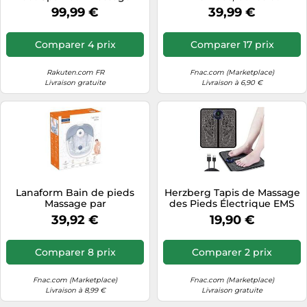
X002
vibrations, 3 niveaux,
99,99 €
39,99 €
infrarouge, embouts
pédicure
Comparer 4 prix
Comparer 17 prix
Rakuten.com FR
Fnac.com (Marketplace)
Livraison gratuite
Livraison à 6,90 €
Lanaform Bain de pieds
Herzberg Tapis de Massage
Massage par
des Pieds Électrique EMS
bouillonnement
HG04258, Noir
39,92 €
19,90 €
Comparer 8 prix
Comparer 2 prix
Fnac.com (Marketplace)
Fnac.com (Marketplace)
Livraison à 8,99 €
Livraison gratuite