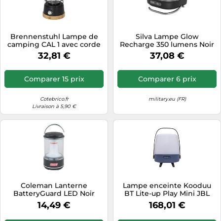
Brennenstuhl Lampe de
Silva Lampe Glow
camping CAL 1 avec corde
Recharge 350 lumens Noir
en chanvre et socle
32,81 €
37,08 €
Comparer 15 prix
Comparer 6 prix
Cotebrico.fr
military.eu (FR)
Livraison à 5,90 €
Coleman Lanterne
Lampe enceinte Kooduu
BatteryGuard LED Noir
BT Lite-up Play Mini JBL
Taille Unique
Bleu Bleu G
14,49 €
168,01 €