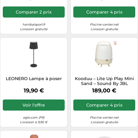
Comparer 2 prix
Comparer 4 prix
hanibalsport.fr
Piscine-center.net
Livraison gratuite
Livraison gratuite
LEONERO Lampe à poser
Kooduu – Lite Up Play Mini
Sand – Sound By JBL
19,90 €
189,00 €
Voir l'offre
Comparer 4 prix
eglo.com (FR)
Piscine-center.net
Livraison à 9,90 €
Livraison gratuite