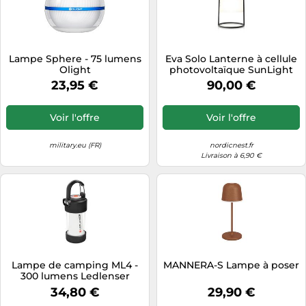
Lampe Sphere - 75 lumens
Eva Solo Lanterne à cellule
Olight
photovoltaïque SunLight
30 cm
23,95 €
90,00 €
Voir l'offre
Voir l'offre
military.eu (FR)
nordicnest.fr
Livraison à 6,90 €
Lampe de camping ML4 -
MANNERA-S Lampe à poser
300 lumens Ledlenser
34,80 €
29,90 €