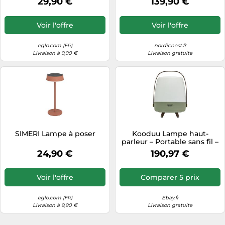
29,90 €
139,90 €
Voir l'offre
Voir l'offre
eglo.com (FR)
nordicnest.fr
Livraison à 9,90 €
Livraison gratuite
SIMERI Lampe à poser
Kooduu Lampe haut-
parleur – Portable sans fil –
Connexion Bluetooth et
24,90 €
190,97 €
son
Voir l'offre
Comparer 5 prix
eglo.com (FR)
Ebay.fr
Livraison à 9,90 €
Livraison gratuite