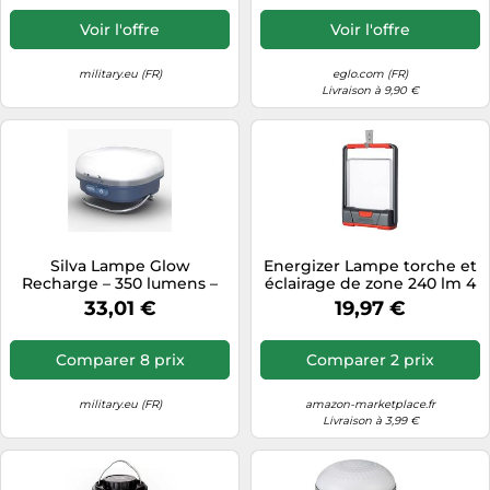
Voir l'offre
Voir l'offre
military.eu (FR)
eglo.com (FR)
Livraison à 9,90 €
Silva Lampe Glow
Energizer Lampe torche et
Recharge – 350 lumens –
éclairage de zone 240 lm 4
Bleu
x AA
33,01 €
19,97 €
Comparer 8 prix
Comparer 2 prix
military.eu (FR)
amazon-marketplace.fr
Livraison à 3,99 €