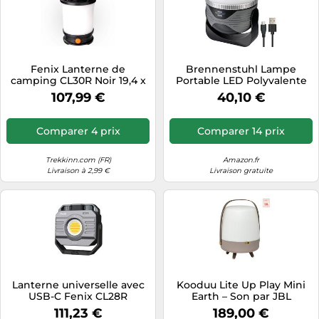
Fenix Lanterne de
Brennenstuhl Lampe
camping CL30R Noir 19,4 x
Portable LED Polyvalente
9,8 x 9,6 cm
Rechargeable OLI 310AB
107,99 €
40,10 €
350 lumen, Avec Haut-
Parleur Bluetooth® (Lampe
Camping Aimanté, Crochet
Comparer 4 prix
Comparer 14 prix
et Prise-Chargeur USB,
Fonction Powerbank (IP44)
Trekkinn.com (FR)
Amazon.fr
Livraison à 2,99 €
Livraison gratuite
Lanterne universelle avec
Kooduu Lite Up Play Mini
USB-C Fenix CL28R
Earth – Son par JBL
111,23 €
189,00 €