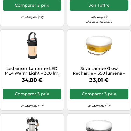
Comparer 3 prix
Voir l'offre
military.eu (FR)
relaxdays.fr
Livraison gratuite
Ledlenser Lanterne LED
Silva Lampe Glow
ML4 Warm Light – 300 lm,
Recharge – 350 lumens –
rechargeable (batterie
Jaune
34,80 €
33,01 €
14500), jusqu'à 40 h, rouge
Comparer 3 prix
Comparer 3 prix
military.eu (FR)
military.eu (FR)