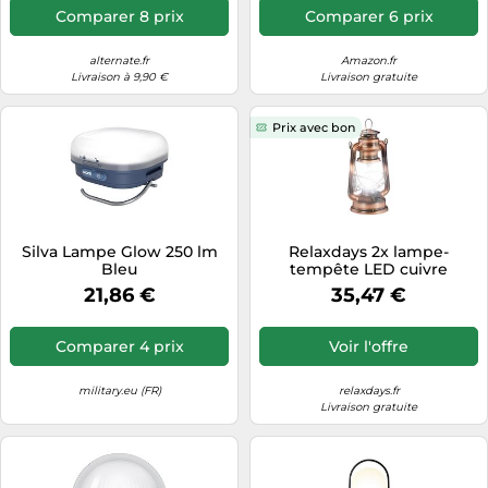
Comparer 8 prix
Comparer 6 prix
alternate.fr
Amazon.fr
Livraison à 9,90 €
Livraison gratuite
Prix avec bon
Silva Lampe Glow 250 lm
Relaxdays 2x lampe-
Bleu
tempête LED cuivre
21,86 €
35,47 €
Comparer 4 prix
Voir l'offre
military.eu (FR)
relaxdays.fr
Livraison gratuite