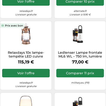
Voir l'offre
Comparer 10 prix
relaxdays.fr
alternate.fr
Livraison gratuite
Livraison à 9,90 €
Prix avec bon
Relaxdays 10x lampe-
Ledlenser Lampe frontale
tempête LED cuivre
ML6 WL – 750 lm, lumière
chaude, rechargeable,
115,19 €
77,00 €
noir/blanc
Voir l'offre
Comparer 11 prix
relaxdays.fr
military.eu (FR)
Livraison gratuite