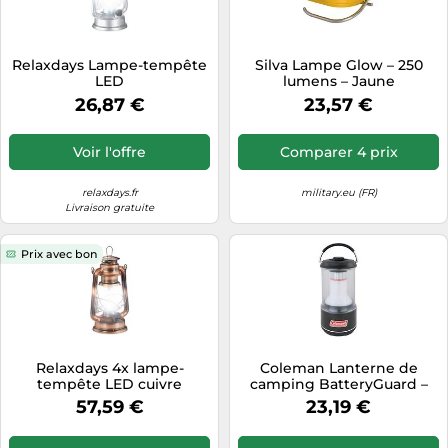
Tablettes tactiles
Tondeuses cheveux & barbe
Relaxdays Lampe-tempête
Silva Lampe Glow – 250
LED
lumens – Jaune
Téléphonie
26,87 €
23,57 €
Téléviseurs
Télévision & vidéo
Voir l'offre
Comparer 4 prix
Électroménager
relaxdays.fr
military.eu (FR)
Livraison gratuite
Prix avec bon
Relaxdays 4x lampe-
Coleman Lanterne de
tempête LED cuivre
camping BatteryGuard –
Lumière LED – à piles
57,59 €
23,19 €