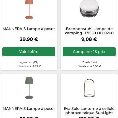
MANNERA-S Lampe à poser
Brennenstuhl Lampe de
camping 1171550 OLI 0200
180 lm LED multifonctions à
29,90 €
9,08 €
piles argent
Voir l'offre
Comparer 16 prix
eglo.com (FR)
Cotebrico.fr
Livraison à 9,90 €
Livraison à 5,90 €
MANNERA-S Lampe à poser
Eva Solo Lanterne à cellule
photovoltaïque SunLight
43 cm