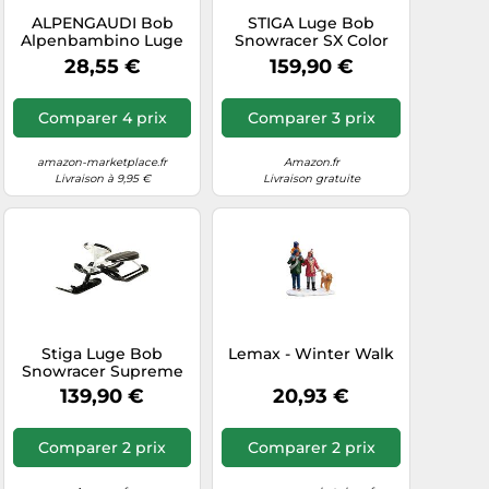
ALPENGAUDI Bob
STIGA Luge Bob
Alpenbambino Luge
Snowracer SX Color
Blau One Size
Pro Luge Bobsleigh
28,55 €
159,90 €
avec Volant et Frein
Comparer 4 prix
Comparer 3 prix
amazon-marketplace.fr
Amazon.fr
Livraison à 9,95 €
Livraison gratuite
Stiga Luge Bob
Lemax - Winter Walk
Snowracer Supreme
GT Luge Bobsleigh
139,90 €
20,93 €
avec Volant et Frein,
noir/blanc
Comparer 2 prix
Comparer 2 prix