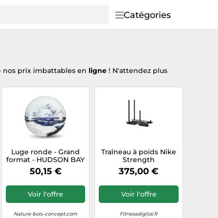
Catégories
e nos prix imbattables en
ligne
! N'attendez plus
Luge ronde - Grand
Traîneau à poids Nike
format - HUDSON BAY
Strength
- Ø 110 cm
50,15 €
375,00 €
Voir l'offre
Voir l'offre
Nature-bois-concept.com
Fitnessdigital.fr