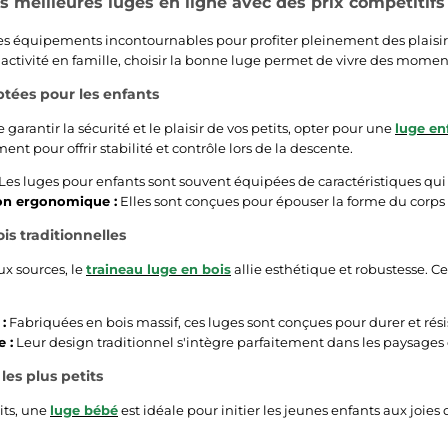
s meilleures luges en ligne avec des prix compétitifs
s équipements incontournables pour profiter pleinement des plaisirs 
activité en famille, choisir la bonne luge permet de vivre des moment
tées pour les enfants
e garantir la sécurité et le plaisir de vos petits, opter pour une
luge en
nt pour offrir stabilité et contrôle lors de la descente.
Les luges pour enfants sont souvent équipées de caractéristiques qui 
on ergonomique :
Elles sont conçues pour épouser la forme du corps d
is traditionnelles
ux sources, le
traineau luge en bois
allie esthétique et robustesse. C
:
Fabriquées en bois massif, ces luges sont conçues pour durer et rési
 :
Leur design traditionnel s'intègre parfaitement dans les paysages
les plus petits
its, une
luge bébé
est idéale pour initier les jeunes enfants aux joies 