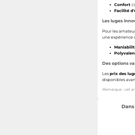
Confort :
L
Facilité d'
Les luges inno
Pour les amateur
une expérience u
Maniabilit
Polyvalen
Des options va
Les
prix des lug
disponibles avant
Remarque : cet arti
Dans 