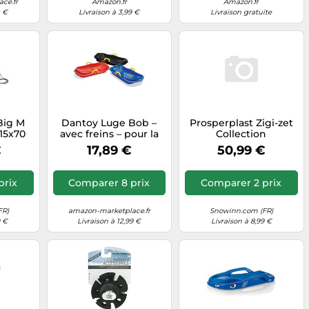
ce.fr
Amazon.fr
Amazon.fr
0 €
Livraison à 3,99 €
Livraison gratuite
Big M
Dantoy Luge Bob –
Prosperplast Zigi-zet
x15x70
avec freins – pour la
Collection
Bleu
neige – Fabriquée au
91.3x29.1x44.9 Cm
€
17,89 €
50,99 €
Danemark – Plusieurs
Sledge Bleu Enfants
coloris
prix
Comparer 8 prix
Comparer 2 prix
FR)
amazon-marketplace.fr
Snowinn.com (FR)
9 €
Livraison à 12,99 €
Livraison à 8,99 €