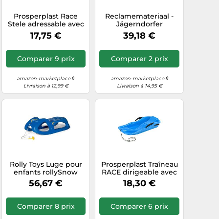
Prosperplast Race
Reclamemateriaal -
Stele adressable avec
Jägerndorfer
des freins et une
Kabelbaan Catalogus
17,75 €
39,18 €
corde
2019 (Jc2019)
Comparer 9 prix
Comparer 2 prix
amazon-marketplace.fr
amazon-marketplace.fr
Livraison à 12,99 €
Livraison à 14,95 €
Rolly Toys Luge pour
Prosperplast Traîneau
enfants rollySnow
RACE dirigeable avec
Cruiser 200290, dès 3
freins et corde
56,67 €
18,30 €
ans, rails acier,
plastique, bleu
Comparer 8 prix
Comparer 6 prix