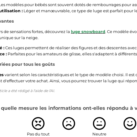
es modèles pour bébés sont souvent dotés de rembourrages pour ass
utilisation :
Léger et manœuvrable, ce type de luge est parfait pour le
vantes
s de sensations fortes, découvrez la
luge snowboard
. Ce modèle évo
nique sur la neige.
é :
Ces luges permettent de réaliser des figures et des descentes ave
ce :
Parfaites pour les amateurs de glisse, elles s'adaptent à différents
riées pour tous les goûts
es
varient selon les caractéristiques et le type de modèle choisi. Il 
 d'effectuer votre achat. Ainsi, vous pourrez trouver la luge qui répon
cle a été rédigé à l'aide de l'AI.
quelle mesure les informations ont-elles répondu à vo
Pas du tout
Neutre