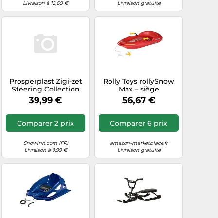
Livraison à 12,60 €
Livraison gratuite
Prosperplast Zigi-zet
Rolly Toys rollySnow
Steering Collection
Max – siège
91.3x36.2x44.9 Cm
ergonomique, 2 freins,
39,99 €
56,67 €
Za2110 Sledge Bleu
dès 3 ans, supporte
Enfants
100 kg
Comparer 2 prix
Comparer 6 prix
Snowinn.com (FR)
amazon-marketplace.fr
Livraison à 9,99 €
Livraison gratuite