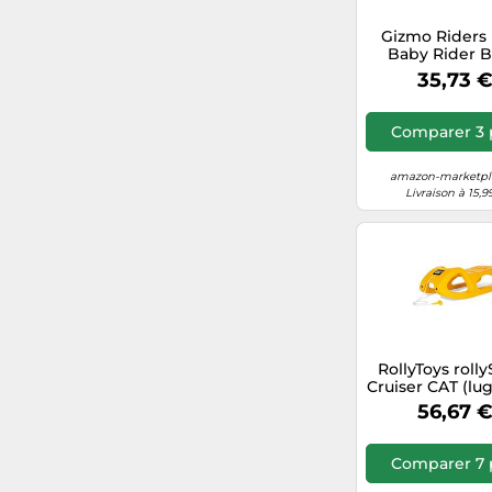
75
Gizmo Riders
Baby Rider 
Blanc Enfa
35,73 
77
Comparer 3 
120
amazon-marketpla
Livraison à 15,9
RollyToys rol
Cruiser CAT (lu
enfants, couleur
56,67 
pour enfants à 
de 3 ans, rails e
construction s
Comparer 7 
200443