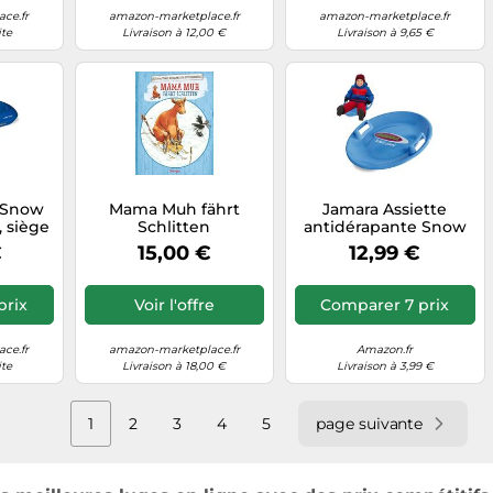
ce.fr
amazon-marketplace.fr
amazon-marketplace.fr
ite
Livraison à 12,00 €
Livraison à 9,65 €
lySnow
Mama Muh fährt
Jamara Assiette
, siège
Schlitten
antidérapante Snow
freins,
Play 60 cm —
€
15,00 €
12,99 €
'à 100
Poignées aux deux
83
côtés, plastique
robuste 555 g
prix
Voir l'offre
Comparer 7 prix
ce.fr
amazon-marketplace.fr
Amazon.fr
ite
Livraison à 18,00 €
Livraison à 3,99 €
1
2
3
4
5
page suivante