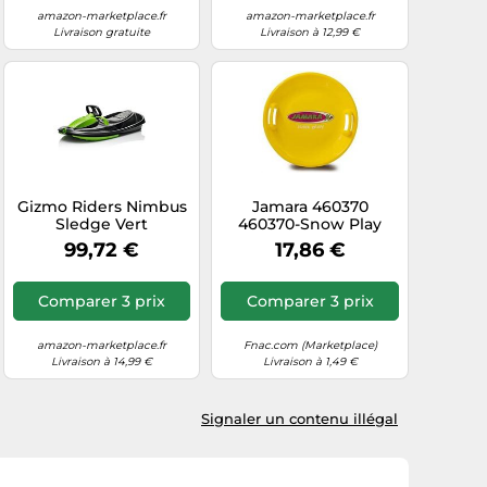
amazon-marketplace.fr
amazon-marketplace.fr
Livraison gratuite
Livraison à 12,99 €
Gizmo Riders Nimbus
Jamara 460370
Sledge Vert
460370-Snow Play
Barre d'appui
99,72 €
17,86 €
Antidérapante 60 cm
sur les Deux
Côtés,Corps en
Comparer 3 prix
Comparer 3 prix
Plastique Robuste
Robuste et Solide
amazon-marketplace.fr
Fnac.com (Marketplace)
Livraison à 14,99 €
Livraison à 1,49 €
Signaler un contenu illégal