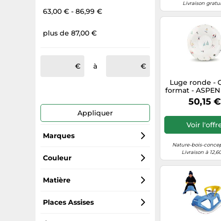
Glace, Bois
Livraison gratu
63,00 € - 86,99 €
Chauffag
plus de 87,00 €
à
Luge ronde - 
format - ASPEN 
cm
50,15 €
Appliquer
Voir l'offr
Marques
Nature-bois-conce
Livraison à 12,6
Jamara
Couleur
Prosperplast
Blanc
Matière
Rolly Toys
Bleu
Plastique
Places Assises
TSL