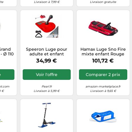
 de
ite
Livraison à 7,99 €
Livraison gratuite
e
Grand
Speeron Luge pour
Hamax Luge Sno Fire
- Ø 110
adulte et enfant
mixte enfant Rouge
Taille Unique
34,99 €
101,72 €
e
Voir l'offre
Comparer 2 prix
pt.com
Pearl.fr
amazon-marketplace.fr
0 €
Livraison à 5,99 €
Livraison à 9,65 €