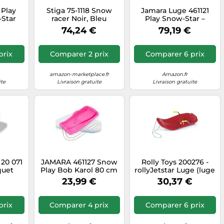
Play
Stiga 75-1118 Snow
Jamara Luge 461121
Star
racer Noir, Bleu
Play Snow-Star –
s en
Aluminium, Métal,
patins métal, corde
74,24 €
79,19 €
tection
Plastique
avec poignée,
e
plastique anti‑choc –
ossier
Bleu
prix
Comparer 2 prix
Comparer 6 prix
curité
90 cm
amazon-marketplace.fr
Amazon.fr
ite
Livraison gratuite
Livraison gratuite
 20 071
JAMARA 461127 Snow
Rolly Toys 200276 -
quet
Play Bob Karol 80 cm
rollyJetstar Luge (luge
seat
en Plastique, Corde à
pour enfants, 2 freins
23,99 €
30,37 €
Tirer, Poids léger,
métalliques, coque en
Moins de 1 kg,
plastique, siège
Construction
ergonomique, à partir
prix
Comparer 4 prix
Comparer 6 prix
aérodynamique, Rose
de 3 ans)