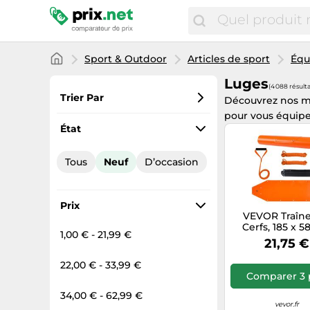
Sport & Outdoor
Articles de sport
Équ
Luges
(4 088 résulta
Trier Par
Découvrez nos m
pour vous équiper
Préférés
État
Prix croissant
Tous
Neuf
D’occasion
Prix total
Prix décroissant
Prix
VEVOR Traîne
Cerfs, 185 x 5
1,00 € - 21,99 €
Traîneau de C
21,75 €
Utilitaire en P
Cordes, Capac
22,00 € - 33,99 €
Charge 250 
Comparer 3 
Traction Manu
Tapis Transpo
34,00 € - 62,99 €
pour Jardin, Pê
vevor.fr