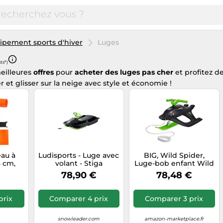
ipement sports d'hiver
Luges
ts*)
eilleures
offres
pour
acheter des luges pas cher
et profitez d
 et glisser sur la neige avec style et économie !
au à
Ludisports - Luge avec
BIG, Wild Spider,
8 cm,
volant - Stiga
Luge-bob enfant Wild
hasse
Snowpower - Noir
Spider, Noir/Vert,
78,90 €
78,48 €
E avec
Noir
93x50x38 cm LBH
ité de
kg,
prix
Comparer 4 prix
Comparer 3 prix
elle,
rteur
che sur
snowleader.com
amazon-marketplace.fr