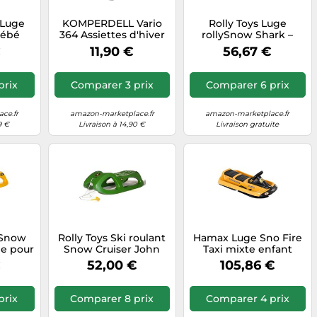
 Luge
KOMPERDELL Vario
Rolly Toys Luge
Bébé
364 Assiettes d'hiver
rollySnow Shark –
nts
Vario Noir Taille
siège ergonomique,
€
11,90 €
56,67 €
Unique
Carving Bob – dès 3
ans
prix
Comparer 3 prix
Comparer 6 prix
ce.fr
amazon-marketplace.fr
amazon-marketplace.fr
9 €
Livraison à 14,90 €
Livraison gratuite
lySnow
Rolly Toys Ski roulant
Hamax Luge Sno Fire
ge pour
Snow Cruiser John
Taxi mixte enfant
 jaune,
Deere
Jaune
€
52,00 €
105,86 €
partir
n acier,
table)
prix
Comparer 8 prix
Comparer 4 prix