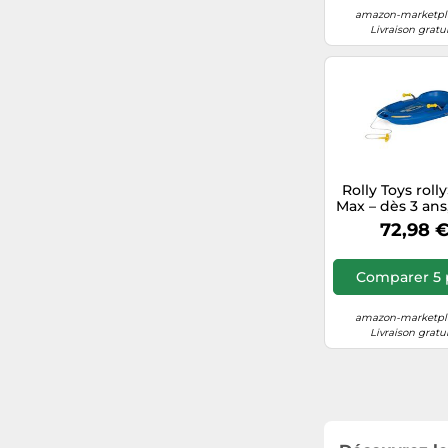
amazon-marketpla
Livraison gratu
Rolly Toys rol
Max – dès 3 ans
ergonomique, 2 
72,98 
supporte jusqu
kg – 2002
Comparer 5 
amazon-marketpla
Livraison gratu