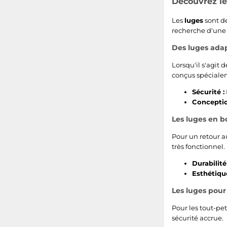
Découvrez le
Les
luges
sont de
recherche d'une 
Des luges adap
Lorsqu'il s'agit d
conçus spécialeme
Sécurité :
Concepti
Les luges en bo
Pour un retour a
très fonctionnel.
Durabilité 
Esthétique
Les luges pour 
Pour les tout-pet
sécurité accrue.