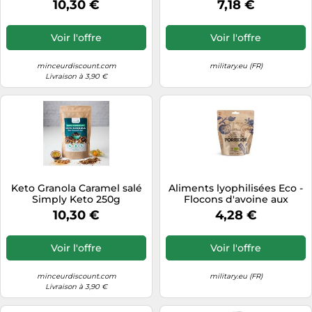
10,30 €
7,18 €
cannelle et graines de chia
70 g/338 kcal LYOFOOD
Voir l'offre
Voir l'offre
minceurdiscount.com
military.eu (FR)
Livraison à 3,90 €
Keto Granola Caramel salé
Aliments lyophilisées Eco -
Simply Keto 250g
Flocons d'avoine aux
pommes, aux canneberges
10,30 €
4,28 €
et à la cannelle 70 g/358
kcal LYOFOOD
Voir l'offre
Voir l'offre
minceurdiscount.com
military.eu (FR)
Livraison à 3,90 €