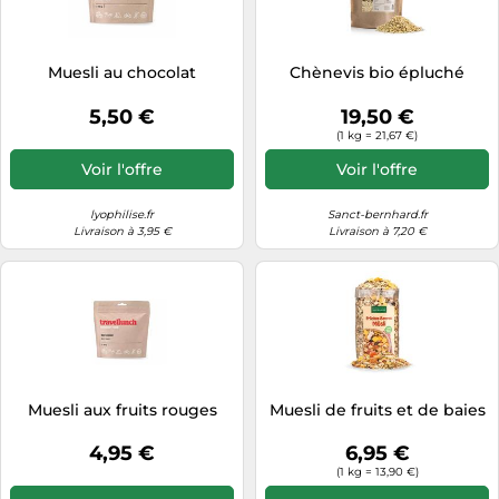
Tablettes tactiles
Tondeuses cheveux & barbe
Muesli au chocolat
Chènevis bio épluché
Téléphonie
5,50 €
19,50 €
Téléviseurs
(1 kg = 21,67 €)
Télévision & vidéo
Voir l'offre
Voir l'offre
Électroménager
lyophilise.fr
Sanct-bernhard.fr
Livraison à 3,95 €
Livraison à 7,20 €
Muesli aux fruits rouges
Muesli de fruits et de baies
4,95 €
6,95 €
(1 kg = 13,90 €)