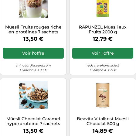
Müesli Fruits rouges riche
RAPUNZEL Muesli aux
en protéines 7 sachets
Fruits 2000 g
Dietisnack
13,50 €
12,79 €
Voir l'offre
Voir l'offre
minceurdiscount.com
redcare-pharmacie.fr
Livraison à 3,90 €
Livraison à 3,99 €
Müesli Chocolat Caramel
Beavita Vitalkost Muesli
hyperprotéiné 7 sachets
Chocolat 500 g
Dietisnack
13,50 €
14,89 €