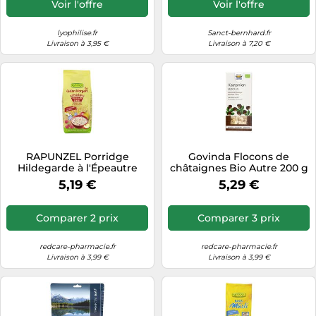
Voir l'offre
Voir l'offre
lyophilise.fr
Sanct-bernhard.fr
Livraison à 3,95 €
Livraison à 7,20 €
RAPUNZEL Porridge
Govinda Flocons de
Hildegarde à l'Épeautre
châtaignes Bio Autre 200 g
Purée 500 g
5,19 €
5,29 €
Comparer 2 prix
Comparer 3 prix
redcare-pharmacie.fr
redcare-pharmacie.fr
Livraison à 3,99 €
Livraison à 3,99 €