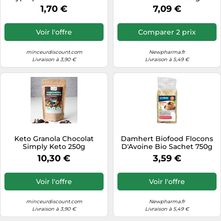
minceurD
1,70 €
7,09 €
Voir l'offre
Comparer 2 prix
minceurdiscount.com
Newpharma.fr
Livraison à 3,90 €
Livraison à 5,49 €
Keto Granola Chocolat
Damhert Biofood Flocons
Simply Keto 250g
D'Avoine Bio Sachet 750g
10,30 €
3,59 €
Voir l'offre
Voir l'offre
minceurdiscount.com
Newpharma.fr
Livraison à 3,90 €
Livraison à 5,49 €