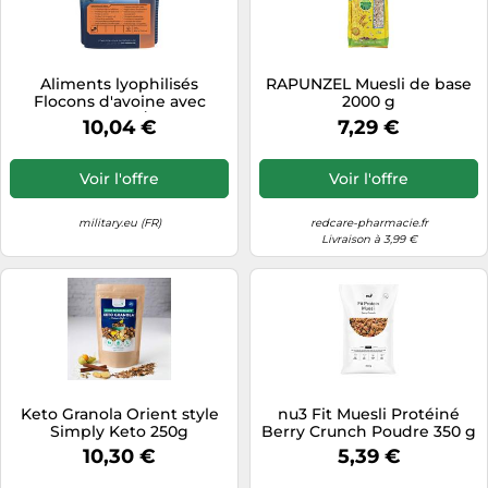
Aliments lyophilisés
RAPUNZEL Muesli de base
Flocons d'avoine avec
2000 g
pommes 260 g/1044 kcal
10,04 €
7,29 €
Trek'n Eat
Voir l'offre
Voir l'offre
military.eu (FR)
redcare-pharmacie.fr
Livraison à 3,99 €
Keto Granola Orient style
nu3 Fit Muesli Protéiné
Simply Keto 250g
Berry Crunch Poudre 350 g
10,30 €
5,39 €