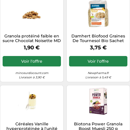
Granola protéiné faible en
Damhert Biofood Graines
sucre Chocolat Noisette MD
De Tournesol Bio Sachet
- Sachet individuel 30g
500g
1,90 €
3,75 €
Voir l'offre
Voir l'offre
minceurdiscount.com
Newpharma.fr
Livraison à 3,90 €
Livraison à 5,49 €
Céréales Vanille
Biotona Power Granola
hyperprotéinée à l'unité
Boost Muesli 250 g