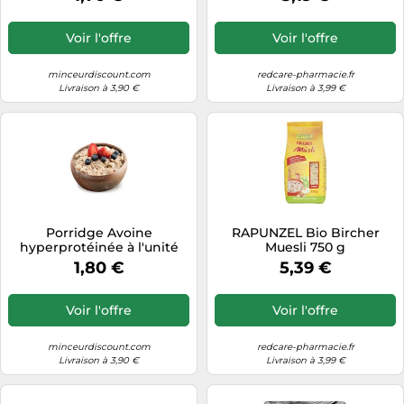
Voir l'offre
Voir l'offre
minceurdiscount.com
redcare-pharmacie.fr
Livraison à 3,90 €
Livraison à 3,99 €
Porridge Avoine
RAPUNZEL Bio Bircher
hyperprotéinée à l'unité
Muesli 750 g
1,80 €
5,39 €
Voir l'offre
Voir l'offre
minceurdiscount.com
redcare-pharmacie.fr
Livraison à 3,90 €
Livraison à 3,99 €