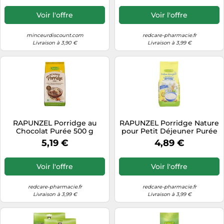
Voir l'offre
Voir l'offre
minceurdiscount.com
redcare-pharmacie.fr
Livraison à 3,90 €
Livraison à 3,99 €
RAPUNZEL Porridge au
RAPUNZEL Porridge Nature
Chocolat Purée 500 g
pour Petit Déjeuner Purée
500 g
5,19 €
4,89 €
Voir l'offre
Voir l'offre
redcare-pharmacie.fr
redcare-pharmacie.fr
Livraison à 3,99 €
Livraison à 3,99 €