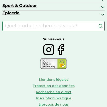
Barbecues & planchas
Bagages
Appareils photo hybrides
Sport & Outdoor
Chaises hautes
Baskets
Appareils photo numériques
Jouets
Épicerie
Appareils de fitness
Appareils photo numériques compacts
Lits bébé
Articles de sport
Autour du café
Meubles à langer
Camping
Autour du thé
Caravaning
Autour du vin
Boissons
Suivez-nous
Mentions légales
Protection des données
Recherche en direct
Inscription boutique
à propos de nous