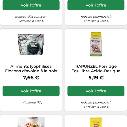
Voir l'offre
Voir l'offre
minceurdiscount.com
redcare-pharmacie.fr
Livraison à 3,90 €
Livraison à 3,99 €
Aliments lyophilisés
RAPUNZEL Porridge
Flocons d'avoine à la noix
Équilibre Acido-Basique
de coco avec baies, figues
Purée 500 g
7,66 €
5,19 €
et graines de chia 100 g/469
kcal LYOFOOD
Voir l'offre
Voir l'offre
military.eu (FR)
redcare-pharmacie.fr
Livraison à 3,99 €