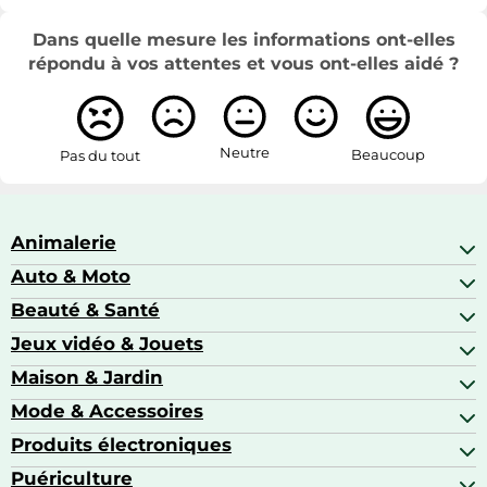
Dans quelle mesure les informations ont-elles
répondu à vos attentes et vous ont-elles aidé ?
Neutre
Beaucoup
Pas du tout
Animalerie
Auto & Moto
Abris pour animaux sauvages
Aquariophilie
Beauté & Santé
Accessoires auto
Colliers GPS
Attelage & portage
Jeux vidéo & Jouets
Alimentation bébé
Matériel orthopédique pour animaux
Autoradios
Amour & contraception
Maison & Jardin
Accessoires de gaming
Casques moto
Appareils de coiffure
Consoles de jeux
Mode & Accessoires
Ameublement
Brosses à dents électriques
Drones
Articles de cuisine & d'entretien ménager
Produits électroniques
Accessoires de mode
Jeux PS4
Aspirateurs souffleurs
Arts textiles
Puériculture
Accessoires smartphones