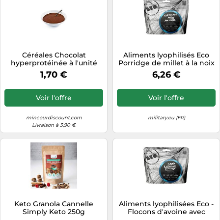
Céréales Chocolat
Aliments lyophilisés Eco
hyperprotéinée à l'unité
Porridge de millet à la noix
minceurD
de coco avec framboises et
1,70 €
6,26 €
baies rouges 77 g/341 kcal
LYOFOOD
Voir l'offre
Voir l'offre
minceurdiscount.com
military.eu (FR)
Livraison à 3,90 €
Keto Granola Cannelle
Aliments lyophilisées Eco -
Simply Keto 250g
Flocons d'avoine avec
pommes, canneberges,