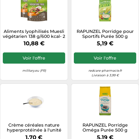
Aliments lyophilisés Muesli
RAPUNZEL Porridge pour
végétarien 138 g/600 kcal- 2
Sportifs Purée 500 g
pcs. Adventure Food
10,88 €
5,19 €
Voir l'offre
Voir l'offre
military.eu (FR)
redcare-pharmacie.fr
Livraison à 3,99 €
Crème céréales nature
RAPUNZEL Porridge
hyperprotéinée à l'unité
Oméga Purée 500 g
MinceurD
1,70 €
5,19 €