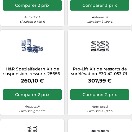
Comparer 2 prix
Comparer 3 prix
Auto-doc.fr
Auto-doc.fr
Livraison à 1,99 €
Livraison à 1,99 €
H&R Spezialfedern Kit de
Pro-Lift Kit de ressorts de
suspension, ressorts 28656-
surélévation E30-42-053-01-
2
22
260,10 €
307,99 €
Comparer 2 prix
Comparer 2 prix
Amazon.fr
Auto-doc.fr
Livraison gratuite
Livraison à 1,99 €