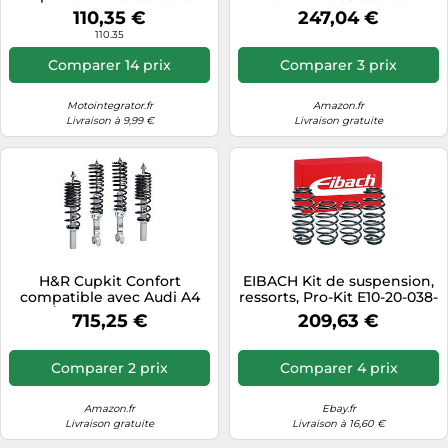
22 Sportline 329mm pour
110,35 €
247,04 €
VW
110.35
Comparer 14 prix
Comparer 3 prix
Motointegrator.fr
Amazon.fr
Livraison à 9,99 €
Livraison gratuite
H&R Cupkit Confort
EIBACH Kit de suspension,
compatible avec Audi A4
ressorts, Pro-Kit E10-20-038-
2000-/Seat Exeo 2009- 2WD
05-20 Compatible avec:
715,25 €
209,63 €
à partir de 1051kg AV-
BMW 5 Touring, 5 Touring
Charge AV25-35/AR25-
Van
35mm
Comparer 2 prix
Comparer 4 prix
Amazon.fr
Ebay.fr
Livraison gratuite
Livraison à 16,60 €