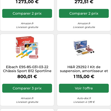
1 273,00 €
272,51 €
(Essieu de Torsion) (2WD)
2019-2024 AV30/AR25mm
Comparer 2 prix
Comparer 2 prix
Amazon.fr
Amazon.fr
Livraison gratuite
Livraison gratuite
Eibach E95-85-031-03-22
H&R 29292-1 Kit de
Châssis Sport B12 Sportline
suspension, amortisseur et
ressort
800,01 €
1 115,00 €
Comparer 3 prix
Voir l'offre
Amazon.fr
Auto-doc.fr
Livraison gratuite
Livraison à 1,99 €