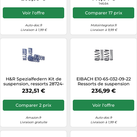
146.64
Voir l'offre
Comparer 17 prix
Auto-doc.fr
Motointegrator.fr
Livraison à 1,99 €
Livraison à 9,99 €
H&R Spezialfedern Kit de
EIBACH E10-65-032-09-22
suspension, ressorts 28724-
Ressorts de suspension
1
232,51 €
236,99 €
Comparer 2 prix
Voir l'offre
Amazon.fr
Auto-doc.fr
Livraison gratuite
Livraison à 1,99 €