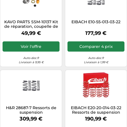
KAVO PARTS SSM-10137 Kit
EIBACH E10-55-013-03-22
de réparation, coupelle de
suspension
49,99 €
177,99 €
Voir l'offre
Comparer 4 prix
Auto-doc.fr
Auto-doc.fr
Livraison à 9,95 €
Livraison à 1,99 €
H&R 28687-7 Ressorts de
EIBACH E20-20-014-03-22
suspension
Ressorts de suspension
309,99 €
190,99 €