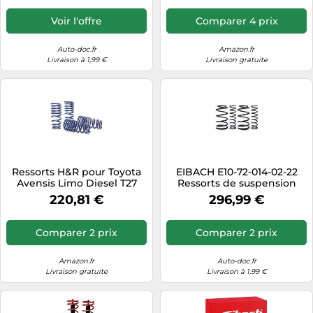
Voir l'offre
Comparer 4 prix
Auto-doc.fr
Amazon.fr
Livraison à 1,99 €
Livraison gratuite
Ressorts H&R pour Toyota
EIBACH E10-72-014-02-22
Avensis Limo Diesel T27
Ressorts de suspension
avec ABE 01/09- Toyota
220,81 €
296,99 €
Avensis T27
Comparer 2 prix
Comparer 2 prix
Amazon.fr
Auto-doc.fr
Livraison gratuite
Livraison à 1,99 €