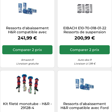
Ressorts d'abaissement
EIBACH E10-70-018-01-22
H&R compatible avec
Ressorts de suspension
Volkswagen Golf VIII 2020-
241,99 €
200,99 €
a partir de 991kg (Multibras)
AV-Charge AV30/AR30mm
Comparer 2 prix
Comparer 2 prix
Amazon.fr
Auto-doc.fr
Livraison gratuite
Livraison à 1,99 €
Kit fileté monotube - H&R -
Ressorts d'abaissement
29128-4
H&R compatible avec Ford
Kuga III 2.5 Duratec FHEV