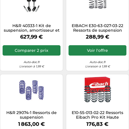
H&R 40333-1 Kit de
EIBACH E30-63-027-03-22
suspension, amortisseur et
Ressorts de suspension
ressort
627,99 €
288,99 €
Comparer 2 prix
Voir l'offre
Auto-doc.fr
Auto-doc.fr
Livraison à 1,99 €
Livraison à 1,99 €
H&R 29074-1 Ressorts de
E10-55-013-02-22 Ressorts
suspension
Eibach Pro Kit Haute
Performance
1 863,00 €
176,83 €