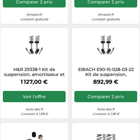
Comparer 2 prix
Comparer 2 prix
Amazon.fr
Amazon.fr
Livraison gratuite
Livraison gratuite
H&R 29338-1 Kit de
EIBACH E90-15-028-03-22
suspension, amortisseur et
Kit de suspension,
ressort
amortisseur et ressort
1 127,00 €
892,99 €
Voir l'offre
Comparer 2 prix
Auto-doc.fr
Auto-doc.fr
Livraison à 1,99 €
Livraison à 1,99 €