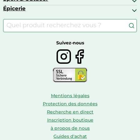
Baskets
Appareils photo numériques
Jouets
Épicerie
Appareils de fitness
Appareils photo numériques compacts
Lits bébé
Articles de sport
Autour du café
Meubles à langer
Camping
Autour du thé
Caravaning
Autour du vin
Boissons
Suivez-nous
Mentions légales
Protection des données
Recherche en direct
Inscription boutique
à propos de nous
Guides d'achat