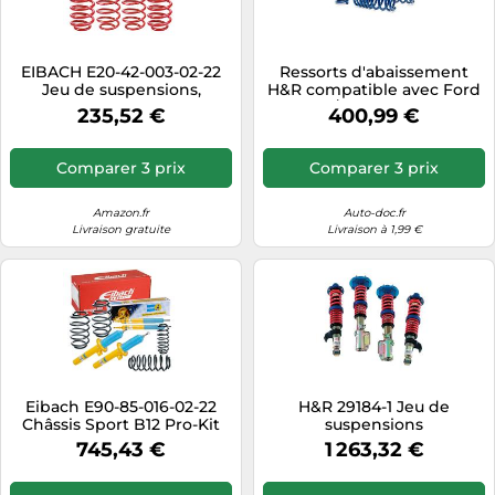
Tablettes tactiles
Tondeuses cheveux & barbe
EIBACH E20-42-003-02-22
Ressorts d'abaissement
Jeu de suspensions,
H&R compatible avec Ford
Téléphonie
ressorts
Transit/Tourneo Custom
235,52 €
400,99 €
(V710) SWB 2.0 EcoBlue
Téléviseurs
4WD & 2.5 PHEV 2WD 2023-
ex V AV30/AR50, Bleu
Télévision & vidéo
Comparer 3 prix
Comparer 3 prix
Électroménager
Amazon.fr
Auto-doc.fr
Livraison gratuite
Livraison à 1,99 €
Eibach E90-85-016-02-22
H&R 29184-1 Jeu de
Châssis Sport B12 Pro-Kit
suspensions
ressorts/amortisseurs Avant
745,43 €
1 263,32 €
Kit de suspension Kit
amortisseur