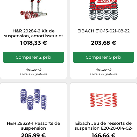
H&R 29284-2 Kit de
EIBACH E10-15-021-08-22
suspension, amortisseur et
ressort
1 018,33 €
203,68 €
Comparer 2 prix
Comparer 5 prix
Amazon.fr
Amazon.fr
Livraison gratuite
Livraison gratuite
H&R 29329-1 Ressorts de
Eibach Jeu de ressorts de
suspension
suspension E20-20-014-02-
22
205,99 €
146,64 €