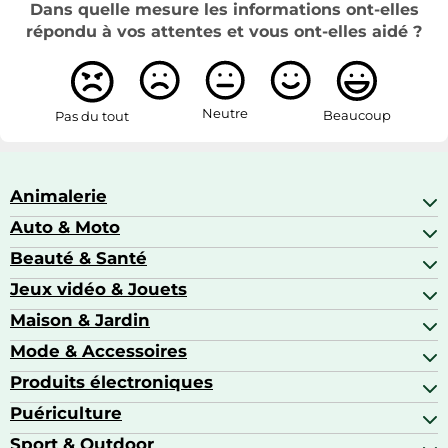
Dans quelle mesure les informations ont-elles
répondu à vos attentes et vous ont-elles aidé ?
Neutre
Beaucoup
Pas du tout
Animalerie
Auto & Moto
Abris pour animaux sauvages
Aquariophilie
Beauté & Santé
Accessoires auto
Colliers GPS
Attelage & portage
Jeux vidéo & Jouets
Alimentation bébé
Matériel orthopédique pour animaux
Autoradios
Amour & contraception
Maison & Jardin
Accessoires de gaming
Casques moto
Appareils de coiffure
Consoles de jeux
Mode & Accessoires
Ameublement
Brosses à dents électriques
Drones
Articles de cuisine & d'entretien ménager
Produits électroniques
Accessoires de mode
Jeux PS4
Aspirateurs souffleurs
Arts textiles
Puériculture
Accessoires smartphones
Barbecues & planchas
Bagages
Appareils photo hybrides
Sport & Outdoor
Chaises hautes