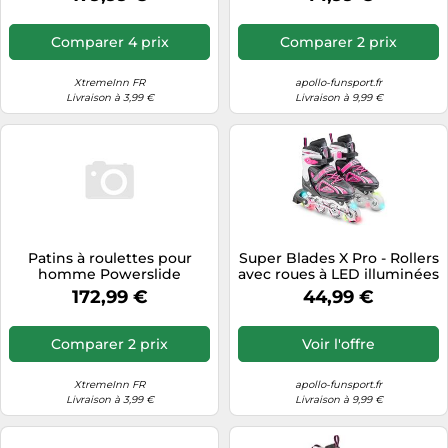
Comparer 4 prix
Comparer 2 prix
XtremeInn FR
apollo-funsport.fr
Livraison à 3,99 €
Livraison à 9,99 €
Patins à roulettes pour
Super Blades X Pro - Rollers
homme Powerslide
avec roues à LED illuminées
Phuzion Argon Scarlet 100
- Rose
172,99 €
44,99 €
Trinity EUR 44
Comparer 2 prix
Voir l'offre
XtremeInn FR
apollo-funsport.fr
Livraison à 3,99 €
Livraison à 9,99 €