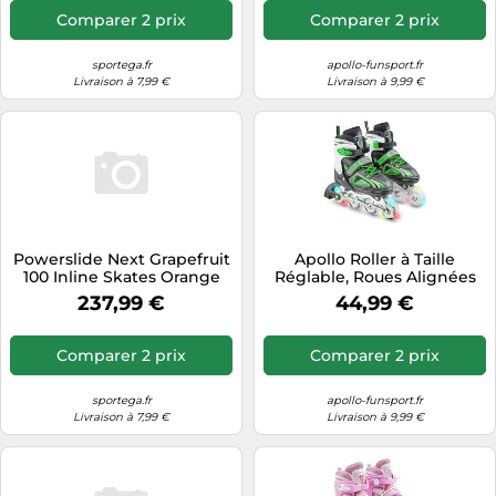
Comparer 2 prix
Comparer 2 prix
sportega.fr
apollo-funsport.fr
Livraison à 7,99 €
Livraison à 9,99 €
Powerslide Next Grapefruit
Apollo Roller à Taille
100 Inline Skates Orange
Réglable, Roues Alignées
EU 38-39
LED, Tailles 31-42
237,99 €
44,99 €
Comparer 2 prix
Comparer 2 prix
sportega.fr
apollo-funsport.fr
Livraison à 7,99 €
Livraison à 9,99 €