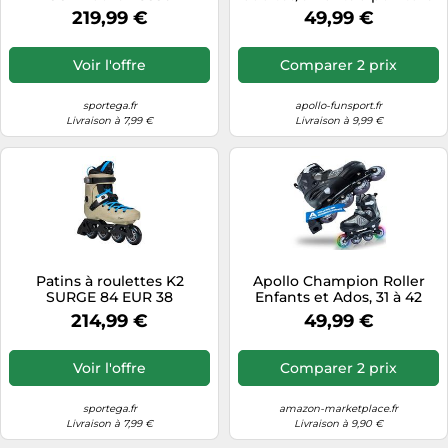
Intermediate EUR 38,5,
réglable - Menthe
219,99 €
49,99 €
Regular
Voir l'offre
Comparer 2 prix
sportega.fr
apollo-funsport.fr
Livraison à 7,99 €
Livraison à 9,99 €
Patins à roulettes K2
Apollo Champion Roller
SURGE 84 EUR 38
Enfants et Ados, 31 à 42
214,99 €
49,99 €
Voir l'offre
Comparer 2 prix
sportega.fr
amazon-marketplace.fr
Livraison à 7,99 €
Livraison à 9,90 €