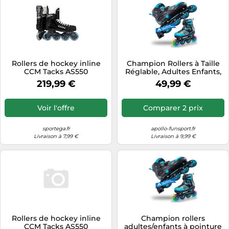
Rollers de hockey inline
Champion Rollers à Taille
CCM Tacks AS550
Réglable, Adultes Enfants,
Intermediate EUR 37,5,
Taille 31-42
219,99 €
49,99 €
Regular
Voir l'offre
Comparer 2 prix
sportega.fr
apollo-funsport.fr
Livraison à 7,99 €
Livraison à 9,99 €
Rollers de hockey inline
Champion rollers
CCM Tacks AS550
adultes/enfants à pointure