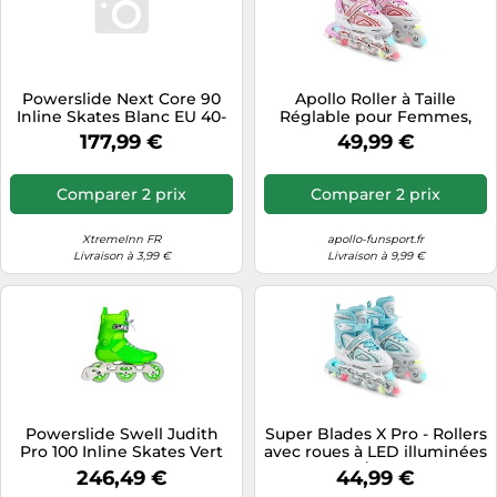
Powerslide Next Core 90
Apollo Roller à Taille
Inline Skates Blanc EU 40-
Réglable pour Femmes,
41
Enfants et Adultes - Roues
177,99 €
49,99 €
Alignées LED pour Filles et
Garçons - Tailles 31-42
Comparer 2 prix
Comparer 2 prix
XtremeInn FR
apollo-funsport.fr
Livraison à 3,99 €
Livraison à 9,99 €
Powerslide Swell Judith
Super Blades X Pro - Rollers
Pro 100 Inline Skates Vert
avec roues à LED illuminées
EU 42-43
- blanc/turquoise
246,49 €
44,99 €