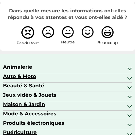
Dans quelle mesure les informations ont-elles
répondu à vos attentes et vous ont-elles aidé ?
Neutre
Beaucoup
Pas du tout
Animalerie
Auto & Moto
Abris pour animaux sauvages
Aquariophilie
Beauté & Santé
Accessoires auto
Colliers GPS
Attelage & portage
Jeux vidéo & Jouets
Alimentation bébé
Matériel orthopédique pour animaux
Autoradios
Amour & contraception
Maison & Jardin
Accessoires de gaming
Casques moto
Appareils de coiffure
Consoles de jeux
Mode & Accessoires
Ameublement
Brosses à dents électriques
Drones
Articles de cuisine & d'entretien ménager
Produits électroniques
Accessoires de mode
Jeux PS4
Aspirateurs souffleurs
Arts textiles
Puériculture
Accessoires smartphones