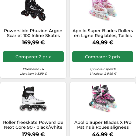
Powerslide Phuzion Argon
Apollo Super Blades Rollers
Scarlet 100 Inline Skates
en Ligne Réglables, Tailles
Noir EU 42
31 à 42, LED
169,99 €
49,99 €
Comparer 2 prix
Comparer 2 prix
XtremeInn FR
apollo-funsport.fr
Livraison à 3,99 €
Livraison à 9,99 €
Roller freeskate Powerslide
Apollo Super Blades X Pro
Next Core 90 - black/white
Patins à Roues alignées
38/39
LED, S, M, L
179,99 €
44,99 €