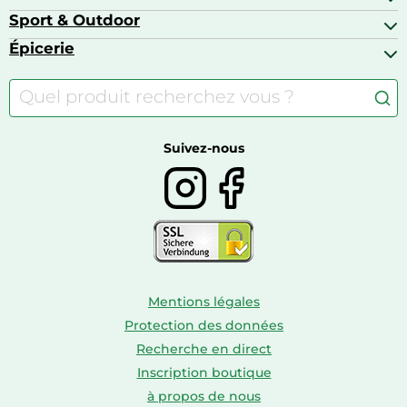
Barbecues & planchas
Bagages
Appareils photo hybrides
Sport & Outdoor
Chaises hautes
Baskets
Appareils photo numériques
Jouets
Épicerie
Appareils de fitness
Appareils photo numériques compacts
Lits bébé
Articles de sport
Autour du café
Meubles à langer
Camping
Autour du thé
Caravaning
Autour du vin
Boissons
Suivez-nous
Mentions légales
Protection des données
Recherche en direct
Inscription boutique
à propos de nous