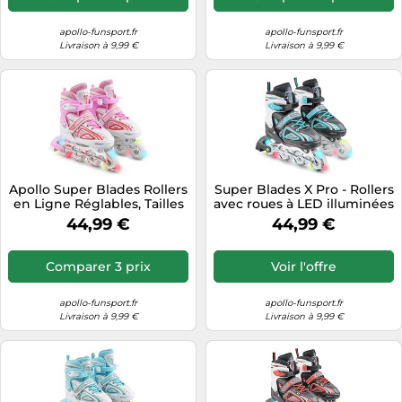
Informatique
Vélos
Taille-haies
Jeux électroniques
apollo-funsport.fr
apollo-funsport.fr
Vélos biking
Livraison à 9,99 €
Livraison à 9,99 €
Techniques de mesure
Lave-linge
Vêtements de sport
Textiles de maison
Machines à coudre
Équipement outdoor
Tondeuses
Montres connectées
Tronçonneuses
Médias
Tuyaux d'arrosage
Objectifs photo
Apollo Super Blades Rollers
Super Blades X Pro - Rollers
Éclairage
Ordinateurs portables
en Ligne Réglables, Tailles
avec roues à LED illuminées
31 à 42, LED
- Menthe
Éviers
44,99 €
44,99 €
Photo
Plaques de cuisson
Comparer 3 prix
Voir l'offre
Reflex numériques
apollo-funsport.fr
apollo-funsport.fr
Robots de cuisine
Livraison à 9,99 €
Livraison à 9,99 €
Réfrigérateurs
Smartphones
Sèche-linge