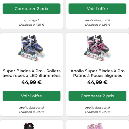
Comparer 2 prix
Voir l'offre
sportega.fr
apollo-funsport.fr
Livraison à 7,99 €
Livraison à 9,99 €
Super Blades X Pro - Rollers
Apollo Super Blades X Pro
avec roues à LED illuminées
Patins à Roues alignées
- Bleu
LED, Disponible en S M L
44,99 €
44,99 €
Voir l'offre
Comparer 2 prix
apollo-funsport.fr
apollo-funsport.fr
Livraison à 9,99 €
Livraison à 9,99 €