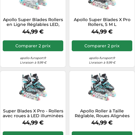
Tablettes tactiles
Tondeuses cheveux & barbe
Apollo Super Blades Rollers
Apollo Super Blades X Pro
en Ligne Réglables LED,
Rollers, S M L
Téléphonie
Tailles 31 à 42
44,99 €
44,99 €
Téléviseurs
Télévision & vidéo
Comparer 2 prix
Comparer 2 prix
Électroménager
apollo-funsport.fr
apollo-funsport.fr
Livraison à 9,99 €
Livraison à 9,99 €
Super Blades X Pro - Rollers
Apollo Roller à Taille
avec roues à LED illuminées
Réglable, Roues Alignées
- Menthe
LED, Tailles 31-42
44,99 €
44,99 €