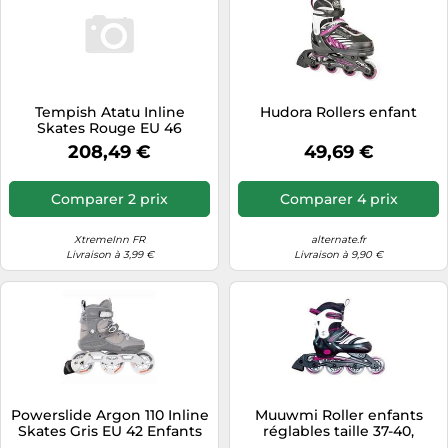
Tempish Atatu Inline
Hudora Rollers enfant
Skates Rouge EU 46
208,49 €
49,69 €
Comparer 2 prix
Comparer 4 prix
XtremeInn FR
alternate.fr
Livraison à 3,99 €
Livraison à 9,90 €
Powerslide Argon 110 Inline
Muuwmi Roller enfants
Skates Gris EU 42 Enfants
réglables taille 37-40,
Rollers