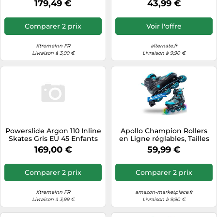
179,49 €
43,99 €
Comparer 2 prix
Voir l'offre
XtremeInn FR
alternate.fr
Livraison à 3,99 €
Livraison à 9,90 €
Powerslide Argon 110 Inline
Apollo Champion Rollers
Skates Gris EU 45 Enfants
en Ligne réglables, Tailles
31 à 42
169,00 €
59,99 €
Comparer 2 prix
Comparer 2 prix
XtremeInn FR
amazon-marketplace.fr
Livraison à 3,99 €
Livraison à 9,90 €