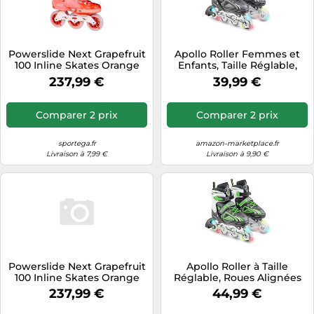
Powerslide Next Grapefruit
Apollo Roller Femmes et
100 Inline Skates Orange
Enfants, Taille Réglable,
EU 42-43
Taille 35-38
237,99 €
39,99 €
Comparer 2 prix
Comparer 2 prix
sportega.fr
amazon-marketplace.fr
Livraison à 7,99 €
Livraison à 9,90 €
Powerslide Next Grapefruit
Apollo Roller à Taille
100 Inline Skates Orange
Réglable, Roues Alignées
EU 40-41
LED, Tailles 31-42
237,99 €
44,99 €