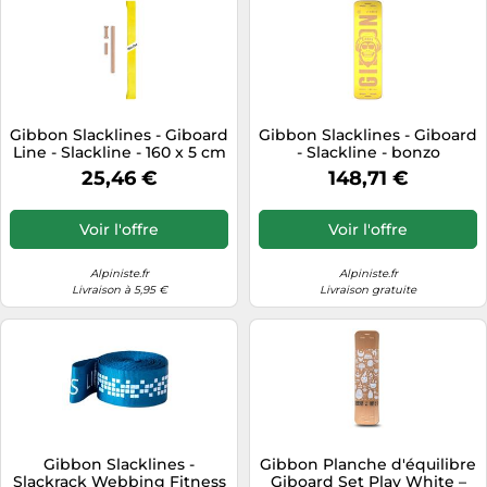
Gibbon Slacklines - Giboard
Gibbon Slacklines - Giboard
Line - Slackline - 160 x 5 cm
- Slackline - bonzo
- yellow
25,46 €
148,71 €
Voir l'offre
Voir l'offre
Alpiniste.fr
Alpiniste.fr
Livraison à 5,95 €
Livraison gratuite
Gibbon Slacklines -
Gibbon Planche d'équilibre
Slackrack Webbing Fitness
Giboard Set Play White –