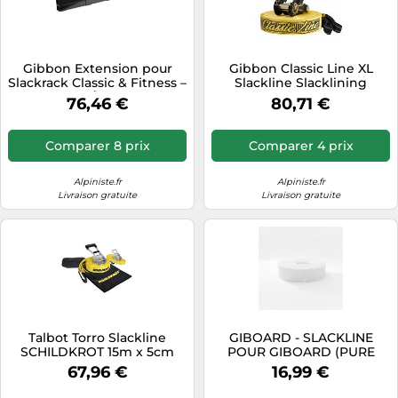
Gibbon Extension pour
Gibbon Classic Line XL
Slackrack Classic & Fitness –
Slackline Slacklining
Mixte Adulte/Enfant – Noir 1
Slacken Balanceband 25M
76,46 €
80,71 €
mètre
Comparer 8 prix
Comparer 4 prix
Alpiniste.fr
Alpiniste.fr
Livraison gratuite
Livraison gratuite
Talbot Torro Slackline
GIBOARD - SLACKLINE
SCHILDKROT 15m x 5cm
POUR GIBOARD (PURE
cliquet métal, sangle
WHITE) TU
67,96 €
16,99 €
d'apprentissage incluse,
max 150 kg