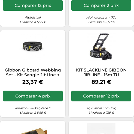
Comparer 12 prix
Comparer 2 prix
Alpiniste.fr
Alpinstore.com (FR)
Livraison à 5,95 €
Livraison à 5,69 €
Gibbon Giboard Webbing
KIT SLACKLINE GIBBON
Set - Kit Sangle JibLine +
JIBLINE - 15m TU
Système de Tension Lock &
23,37 €
89,21 €
Roll Inclus - pour Giboard
Caesar (Noir) - Dynamique
pour Tricks & Freestyle -
Comparer 4 prix
Comparer 12 prix
160cm
amazon-marketplace.fr
Alpinstore.com (FR)
Livraison à 5,99 €
Livraison à 7,19 €