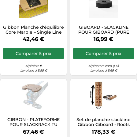
Gibbon Planche d'équilibre
GIBOARD - SLACKLINE
Core Marble – Single Line
POUR GIBOARD (PURE
Noir TU
BLACK) TU
42,46 €
16,99 €
Comparer 5 prix
Comparer 5 prix
Alpiniste.fr
Alpinstore.com (FR)
Livraison à 5,95 €
Livraison à 5,69 €
GIBBON - PLATEFORME
Set de planche slackline
POUR SLACKRACK TU
Gibbon Giboard - Roots
Rocker Travel Marron TU
67,46 €
178,33 €