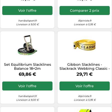
Voir l'offre
Comparer 2 prix
hanibalsport.fr
Alpiniste.fr
Livraison à 9,00 €
Livraison à 5,95 €
Set Equilibrium Slacklines
Gibbon Slacklines -
Balance 18+2m
Slackrack Webbing Classic -
Slackline - 5 m - yellow
69,86 €
29,71 €
Voir l'offre
Voir l'offre
hanibalsport.fr
Alpiniste.fr
Livraison à 9,00 €
Livraison à 5,95 €