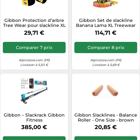
Tablettes tactiles
Tondeuses cheveux & barbe
Gibbon Protection d'arbre
Gibbon Set de slackline
Tree Wear pour slackline XL
Banana Lama XL Treewear
Téléphonie
TU Noir
– Mixte Adulte – Bleu/Jaune
29,71 €
114,71 €
25 m
Téléviseurs
Télévision & vidéo
Comparer 7 prix
Comparer 8 prix
Électroménager
Alpinstore.com (FR)
Alpinstore.com (FR)
Livraison à 5,50 €
Livraison à 5,69 €
Gibbon – Slackrack Gibbon
Gibbon Slacklines - Balance
Fitness
Roller - One Size - brown
385,00 €
20,85 €