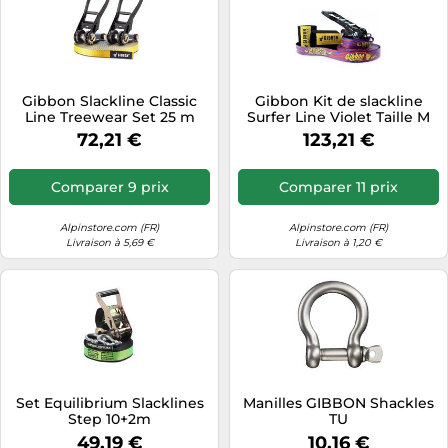
Gibbon Slackline Classic
Gibbon Kit de slackline
Line Treewear Set 25 m
Surfer Line Violet Taille M
72,21 €
123,21 €
Comparer 9 prix
Comparer 11 prix
Alpinstore.com (FR)
Alpinstore.com (FR)
Livraison à 5,69 €
Livraison à 1,20 €
Set Equilibrium Slacklines
Manilles GIBBON Shackles
Step 10+2m
TU
49,19 €
10,16 €