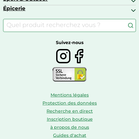
Baskets
Appareils photo numériques
Jouets
Épicerie
Appareils de fitness
Appareils photo numériques compacts
Lits bébé
Articles de sport
Autour du café
Meubles à langer
Camping
Autour du thé
Caravaning
Autour du vin
Boissons
Suivez-nous
Mentions légales
Protection des données
Recherche en direct
Inscription boutique
à propos de nous
Guides d'achat