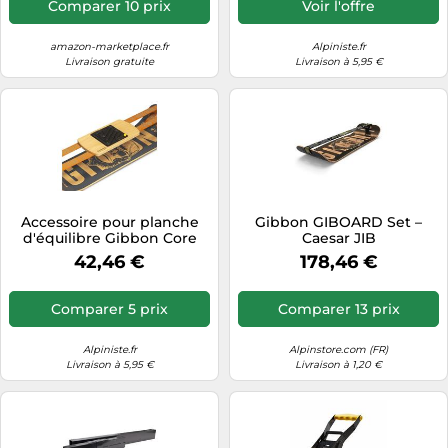
Comparer 10 prix
Voir l'offre
amazon-marketplace.fr
Alpiniste.fr
Livraison gratuite
Livraison à 5,95 €
Accessoire pour planche
Gibbon GIBOARD Set –
d'équilibre Gibbon Core
Caesar JIB
Marble Trainer - Double
42,46 €
178,46 €
Line Noir TU
Comparer 5 prix
Comparer 13 prix
Alpiniste.fr
Alpinstore.com (FR)
Livraison à 5,95 €
Livraison à 1,20 €