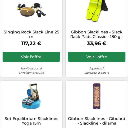
Singing Rock Slack Line 25
Gibbon Slacklines - Slack
m
Rack Pads Classic - 180 g -
yellow
117,22 €
33,96 €
Voir l'offre
Voir l'offre
hanibalsport.fr
Alpiniste.fr
Livraison gratuite
Livraison à 5,95 €
Set Equilibrium Slacklines
Gibbon Slacklines - Giboard
Yoga 15m
- Slackline - dilama