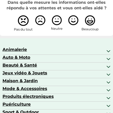
Dans quelle mesure les informations ont-elles
répondu à vos attentes et vous ont-elles aidé ?
Neutre
Beaucoup
Pas du tout
Animalerie
Auto & Moto
Abris pour animaux sauvages
Aquariophilie
Beauté & Santé
Accessoires auto
Colliers GPS
Attelage & portage
Jeux vidéo & Jouets
Alimentation bébé
Matériel orthopédique pour animaux
Autoradios
Amour & contraception
Maison & Jardin
Accessoires de gaming
Casques moto
Appareils de coiffure
Consoles de jeux
Mode & Accessoires
Ameublement
Brosses à dents électriques
Drones
Articles de cuisine & d'entretien ménager
Produits électroniques
Accessoires de mode
Jeux PS4
Aspirateurs souffleurs
Arts textiles
Puériculture
Accessoires smartphones
Barbecues & planchas
Bagages
Appareils photo hybrides
Sport & Outdoor
Chaises hautes