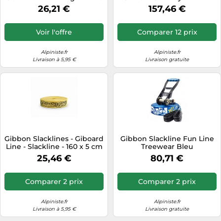
- Slackline - 5 m - blue
Sangle & Système de
26,21 €
157,46 €
Tension – Hêtre FSC
Voir l'offre
Comparer 12 prix
Alpiniste.fr
Alpiniste.fr
Livraison à 5,95 €
Livraison gratuite
Gibbon Slacklines - Giboard
Gibbon Slackline Fun Line
Line - Slackline - 160 x 5 cm
Treewear Bleu
- classic
25,46 €
80,71 €
Comparer 2 prix
Comparer 2 prix
Alpiniste.fr
Alpiniste.fr
Livraison à 5,95 €
Livraison gratuite