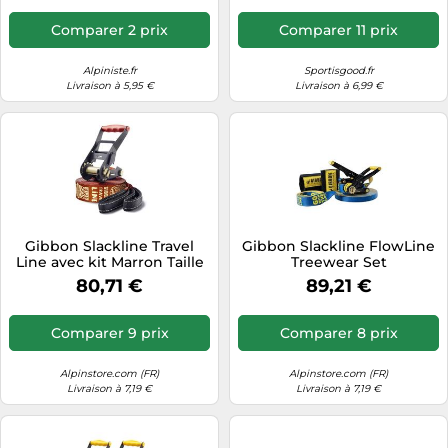
Comparer 2 prix
Comparer 11 prix
Alpiniste.fr
Sportisgood.fr
Livraison à 5,95 €
Livraison à 6,99 €
Gibbon Slackline Travel
Gibbon Slackline FlowLine
Line avec kit Marron Taille
Treewear Set
M
80,71 €
89,21 €
Comparer 9 prix
Comparer 8 prix
Alpinstore.com (FR)
Alpinstore.com (FR)
Livraison à 7,19 €
Livraison à 7,19 €