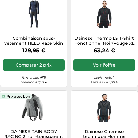
Combinaison sous-
Dainese Thermo LS T-Shirt
vêtement HELD Race Skin
Fonctionnel Noir/Rouge XL
II noir-bleu DXL
homme
129,95 €
63,24 €
Comparer 2 prix
Voir l'offre
fc-moto.de (FR)
Louis-moto.fr
Livraison à 7,99 €
Livraison à 5,99 €
Prix avec bon
DAINESE RAIN BODY
Dainese Chemise
RACING 2 noir-transparent
technique Homme