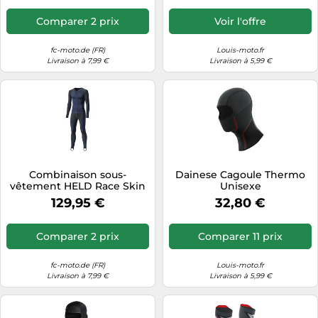
Comparer 2 prix
Voir l'offre
fc-moto.de (FR)
Louis-moto.fr
Livraison à 7,99 €
Livraison à 5,99 €
Combinaison sous-
Dainese Cagoule Thermo
vêtement HELD Race Skin
Unisexe
II noir-bleu S
129,95 €
32,80 €
Comparer 2 prix
Comparer 11 prix
fc-moto.de (FR)
Louis-moto.fr
Livraison à 7,99 €
Livraison à 5,99 €