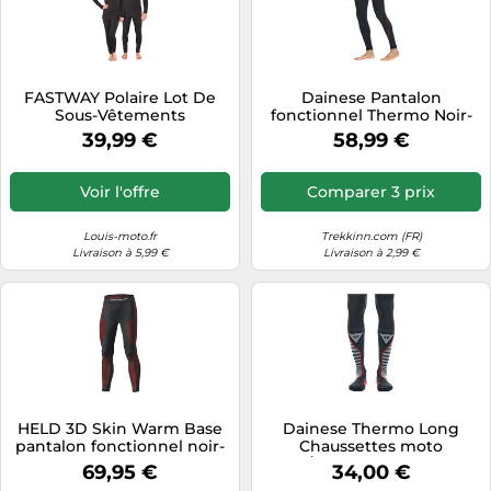
FASTWAY Polaire Lot De
Dainese Pantalon
Sous-Vêtements
fonctionnel Thermo Noir-
Fonctionnels Noir XL unisex
Rouge Taille XL/2XL
39,99 €
58,99 €
Homme
Voir l'offre
Comparer 3 prix
Louis-moto.fr
Trekkinn.com (FR)
Livraison à 5,99 €
Livraison à 2,99 €
HELD 3D Skin Warm Base
Dainese Thermo Long
pantalon fonctionnel noir-
Chaussettes moto
rouge S
Noir/Rouge 36-38 unisex
69,95 €
34,00 €