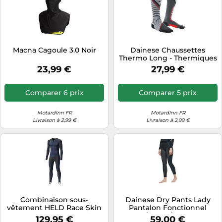
Macna Cagoule 3.0 Noir
Dainese Chaussettes
Thermo Long - Thermiques
moto - Pour homme et
23,99 €
27,99 €
femme - Noir/Rouge Taille
42-44
Comparer 6 prix
Comparer 5 prix
MotardInn FR
MotardInn FR
Livraison à 2,99 €
Livraison à 2,99 €
Combinaison sous-
Dainese Dry Pants Lady
vêtement HELD Race Skin
Pantalon Fonctionnel
II noir-bleu DXXL
Noir/Bleu L/XL unisex
129,95 €
59,00 €