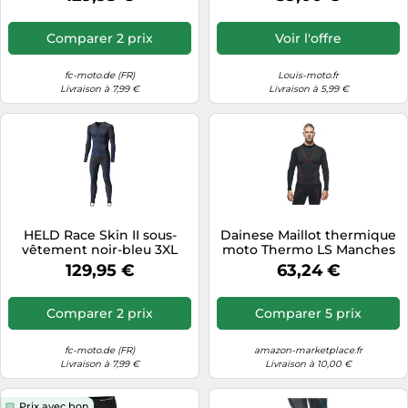
Comparer 2 prix
Voir l'offre
fc-moto.de (FR)
Louis-moto.fr
Livraison à 7,99 €
Livraison à 5,99 €
HELD Race Skin II sous-
Dainese Maillot thermique
vêtement noir-bleu 3XL
moto Thermo LS Manches
longues Homme
129,95 €
63,24 €
Noir/Rouge L
Comparer 2 prix
Comparer 5 prix
fc-moto.de (FR)
amazon-marketplace.fr
Livraison à 7,99 €
Livraison à 10,00 €
Prix avec bon