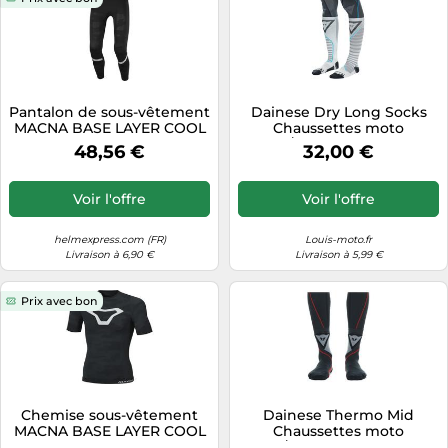
Pantalon de sous-vêtement
Dainese Dry Long Socks
MACNA BASE LAYER COOL
Chaussettes moto
noir-gris-argent L-XL
Noir/Bleu 45-47 unisex
48,56 €
32,00 €
Voir l'offre
Voir l'offre
helmexpress.com (FR)
Louis-moto.fr
Livraison à 6,90 €
Livraison à 5,99 €
Prix avec bon
Chemise sous-vêtement
Dainese Thermo Mid
MACNA BASE LAYER COOL
Chaussettes moto
noir-gris-argent XXL-3XL
Noir/Rouge 39-41 unisex