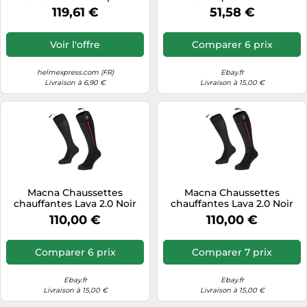
L
DRYARN® DRY LS Noir/Bleu
119,61 €
51,58 €
Voir l'offre
Comparer 6 prix
helmexpress.com (FR)
Ebay.fr
Livraison à 6,90 €
Livraison à 15,00 €
Macna Chaussettes
Macna Chaussettes
chauffantes Lava 2.0 Noir
chauffantes Lava 2.0 Noir
Unisexe L
Unisexe Taille S
110,00 €
110,00 €
Comparer 6 prix
Comparer 7 prix
Ebay.fr
Ebay.fr
Livraison à 15,00 €
Livraison à 15,00 €