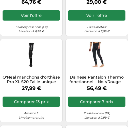
64,76 €
29,00 €
Voir l'offre
Voir l'offre
helmexpress.com (FR)
Louis-moto.fr
Livraison à 6,90 €
Livraison à 5,99 €
O'Neal manchons d'orthèse
Dainese Pantalon Thermo
Pro XL S20 Taille unique
fonctionnel – Noir/Rouge –
Noir
M Homme
27,99 €
56,49 €
Comparer 13 prix
Comparer 7 prix
Amazon.fr
Trekkinn.com (FR)
Livraison gratuite
Livraison à 2,99 €