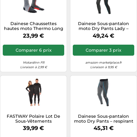
Dainese Chaussettes
Dainese Sous-pantalon
hautes moto Thermo Long
moto Dry Pants Lady –
Socks 4547 – Thermiques
Respirant – Femme
23,99 €
49,24 €
Unisexes Noir/Rouge
Noir/Bleu XS/S
Comparer 6 prix
Comparer 3 prix
MotardInn FR
amazon-marketplace.fr
Livraison à 2,99 €
Livraison à 9,95 €
FASTWAY Polaire Lot De
Dainese Sous-pantalon
Sous-Vêtements
moto Dry Pants – respirant
Fonctionnels Noir 3XL
– Homme Noir/Bleu M
39,99 €
45,31 €
unisex