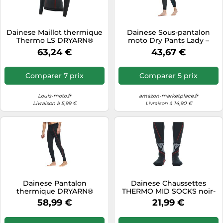
Tablettes tactiles
Tondeuses cheveux & barbe
Dainese Maillot thermique
Dainese Sous-pantalon
Thermo LS DRYARN®
moto Dry Pants Lady –
Téléphonie
manches longues moto
Respirant – Noir/Bleu – M
63,24 €
43,67 €
Homme Noir/Rouge M
Téléviseurs
Télévision & vidéo
Comparer 7 prix
Comparer 5 prix
Électroménager
Louis-moto.fr
amazon-marketplace.fr
Livraison à 5,99 €
Livraison à 14,90 €
Dainese Pantalon
Dainese Chaussettes
thermique DRYARN®
THERMO MID SOCKS noir-
THERMO Homme
rouge 42-44
58,99 €
21,99 €
Noir/Rouge