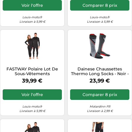
Voir l'offre
Comparer 8 prix
Louis-moto.fr
Louis-moto.fr
Livraison à 5,99 €
Livraison à 5,99 €
FASTWAY Polaire Lot De
Dainese Chaussettes
Sous-Vêtements
Thermo Long Socks - Noir -
Fonctionnels Noir M unisex
Taille EU 39-41 - Homme
39,99 €
23,99 €
Voir l'offre
Comparer 8 prix
Louis-moto.fr
MotardInn FR
Livraison à 5,99 €
Livraison à 2,99 €