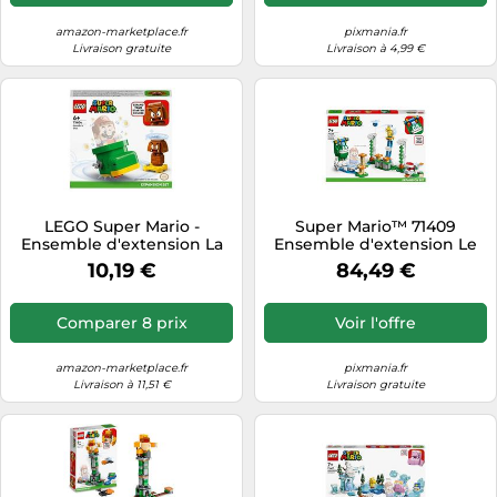
Cadeau Enfants Dès 6 Ans
amazon-marketplace.fr
pixmania.fr
Livraison gratuite
Livraison à 4,99 €
LEGO Super Mario -
Super Mario™ 71409
Ensemble d'extension La
Ensemble d'extension Le
chaussure du Goomba -
défi du Maxi-Spike sur un
10,19 €
84,49 €
71404
nuage
Comparer 8 prix
Voir l'offre
amazon-marketplace.fr
pixmania.fr
Livraison à 11,51 €
Livraison gratuite