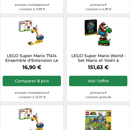
amazon-marketplace.fr
pixmania.fr
Livraison à 11,99 €
Livraison à 4,99 €
LEGO Super Mario 71414
LEGO Super Mario World :
Ensemble d'Extension Le
Set Mario et Yoshi à
Casse-Tête de Pico Condor,
Collectionner
16,90 €
151,63 €
Jouet à Combiner avec
Pack de Démarrage Mario,
Luigi ou Peach, Enfants 6
Comparer 8 prix
Voir l'offre
Plus
amazon-marketplace.fr
pixmania.fr
Livraison à 12,00 €
Livraison gratuite