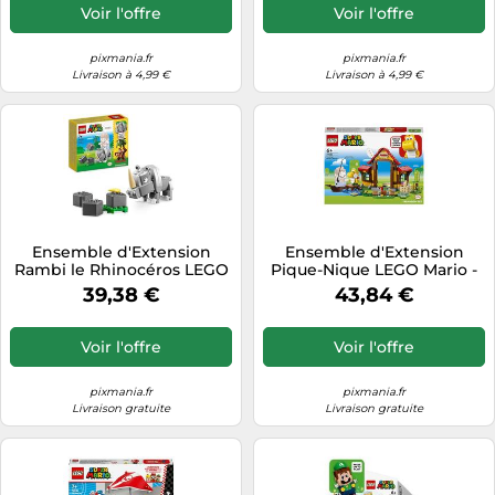
Voir l'offre
Voir l'offre
pixmania.fr
pixmania.fr
Livraison à 4,99 €
Livraison à 4,99 €
Ensemble d'Extension
Ensemble d'Extension
Rambi le Rhinocéros LEGO
Pique-Nique LEGO Mario -
Super Mario 71420
71422
39,38 €
43,84 €
Voir l'offre
Voir l'offre
pixmania.fr
pixmania.fr
Livraison gratuite
Livraison gratuite