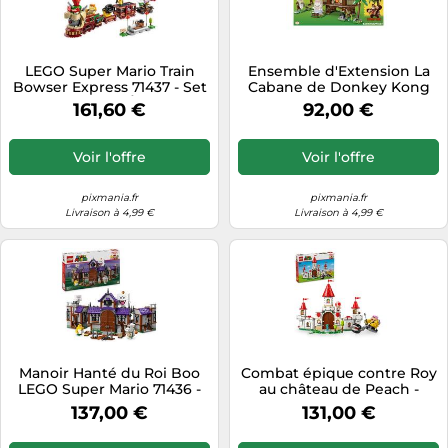
LEGO Super Mario Train
Ensemble d'Extension La
Bowser Express 71437 - Set
Cabane de Donkey Kong
d'Aventure Épique
LEGO Super Mario (71424)
161,60 €
92,00 €
Voir l'offre
Voir l'offre
pixmania.fr
pixmania.fr
Livraison à 4,99 €
Livraison à 4,99 €
Manoir Hanté du Roi Boo
Combat épique contre Roy
LEGO Super Mario 71436 -
au château de Peach -
Aventure Fantomatique
LEGO Super Mario 71435
137,00 €
131,00 €