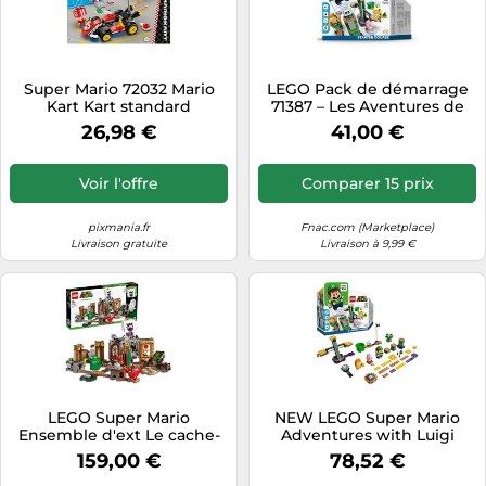
Super Mario 72032 Mario
LEGO Pack de démarrage
Kart Kart standard
71387 – Les Aventures de
Luigi
26,98 €
41,00 €
Voir l'offre
Comparer 15 prix
pixmania.fr
Fnac.com (Marketplace)
Livraison gratuite
Livraison à 9,99 €
LEGO Super Mario
NEW LEGO Super Mario
Ensemble d'ext Le cache-
Adventures with Luigi
cache hanté de Luigi’s
Starter Course 71387
159,00 €
78,52 €
Mansion 71401
Building Kit