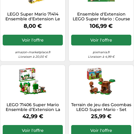
LEGO Super Mario 71414
Ensemble d'Extension
Ensemble d'Extension Le
LEGO Super Mario : Course
Casse-Tête de Pico Condor,
de Chariot de Mine de
8,00 €
106,99 €
Jouet à Combiner avec
Diddy Kong (71425)
Pack de Démarrage Mario,
Luigi ou Peach, Enfants 6
Voir l'offre
Voir l'offre
Plus
amazon-marketplace.fr
pixmania.fr
Livraison à 20,00 €
Livraison à 4,99 €
LEGO 71406 Super Mario
Terrain de jeu des Goombas
Ensemble d’Extension La
LEGO Super Mario - Set
Maison Cadeau de Yoshi:
d'Action Amusant pour
42,99 €
25,99 €
Jouet à Construire avec
Enfants
Figurine Yoshi, Compatible
avec Pack de Démarrage
Voir l'offre
Voir l'offre
Mario, Luigi ou Peach,