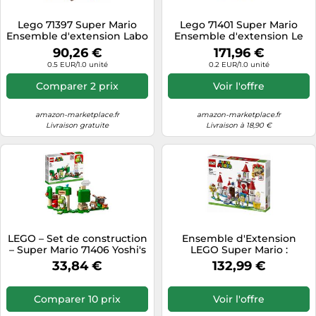
Tablettes tactiles
Lego 71397 Super Mario
Lego 71401 Super Mario
Ensemble d'extension Labo
Ensemble d'extension Le
Tondeuses cheveux & barbe
et Ectoblast de Luigi’s
Cache-Cache hanté de
90,26 €
171,96 €
Mansion™
Luigi’s Mansion™
Téléphonie
0.5 EUR/1.0 unité
0.2 EUR/1.0 unité
Téléviseurs
Comparer 2 prix
Voir l'offre
Télévision & vidéo
amazon-marketplace.fr
amazon-marketplace.fr
Électroménager
Livraison gratuite
Livraison à 18,90 €
LEGO – Set de construction
Ensemble d'Extension
– Super Mario 71406 Yoshi's
LEGO Super Mario :
Gift House
Château de Peach (71408)
33,84 €
132,99 €
Comparer 10 prix
Voir l'offre