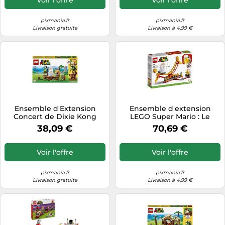
pixmania.fr
pixmania.fr
Livraison gratuite
Livraison à 4,99 €
Ensemble d'Extension
Ensemble d'extension
Concert de Dixie Kong
LEGO Super Mario : Le
dans la Jungle LEGO Super
manège de la vague de
38,09 €
70,69 €
Mario (71421)
lave (71416)
Voir l'offre
Voir l'offre
pixmania.fr
pixmania.fr
Livraison gratuite
Livraison à 4,99 €