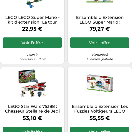
LEGO LEGO Super Mario -
Ensemble d'Extension
kit d’extension "La tour
LEGO Super Mario :
infernale du Boss Frère
L'Aventure Givrée de
22,95 €
79,27 €
Sumo"
Morsinet (71417)
Voir l'offre
Voir l'offre
Pearl.fr
pixmania.fr
Livraison à 5,99 €
Livraison gratuite
LEGO Star Wars 75388 :
Ensemble d'Extension Les
Chasseur Stellaire de Jedi
Fuzzies Voltigeurs LEGO
Bob - Un Set Épique pour
Super Mario (71405)
53,10 €
55,55 €
les Fans
Voir l'offre
Voir l'offre