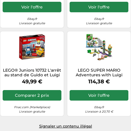
Voir l'offre
Voir l'offre
Ebay.fr
Ebay.fr
Livraison gratuite
Livraison gratuite
LEGO® Juniors 10732 L'arrêt
LEGO SUPER MARIO
au stand de Guido et Luigi
Adventures with Luigi
G
STARTER COURSE Block
49,99 €
114,38 €
Building Toy 71387
Comparer 2 prix
Voir l'offre
Fnac.com (Marketplace)
Ebay.fr
Livraison gratuite
Livraison à 20,70 €
Signaler un contenu illégal