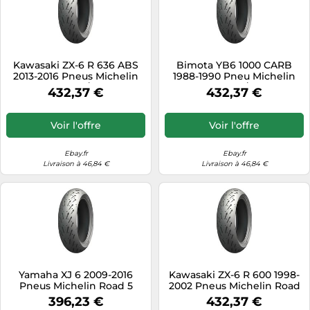
Kawasaki ZX-6 R 636 ABS
Bimota YB6 1000 CARB
2013-2016 Pneus Michelin
1988-1990 Pneu Michelin
Road 5 180/55-17 |
Road 5 180/55-17 |
432,37 €
432,37 €
180/55ZR17
180/55ZR17
Voir l'offre
Voir l'offre
Ebay.fr
Ebay.fr
Livraison à 46,84 €
Livraison à 46,84 €
Yamaha XJ 6 2009-2016
Kawasaki ZX-6 R 600 1998-
Pneus Michelin Road 5
2002 Pneus Michelin Road
160/60-17 | 160/60ZR17
5 180/55-17 | 180/55ZR17
396,23 €
432,37 €