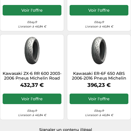
Voir l'offre
Voir l'offre
Ebay.fr
Ebay.fr
Livraison à 46,84 €
Livraison à 46,84 €
Kawasaki ZX-6 RR 600 2003-
Kawasaki ER-6F 650 ABS
2006 Pneus Michelin Road
2006-2016 Pneus Michelin
5 180/55-17 | 180/55ZR17
Road 5 160/60-17 |
432,37 €
396,23 €
160/60ZR17
Voir l'offre
Voir l'offre
Ebay.fr
Ebay.fr
Livraison à 46,84 €
Livraison à 46,84 €
Signaler un contenu illégal