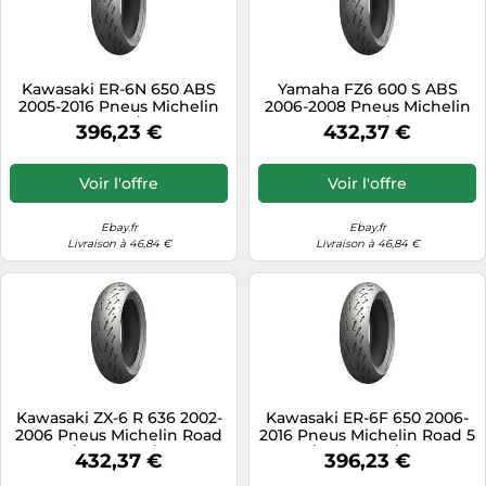
Kawasaki ER-6N 650 ABS
Yamaha FZ6 600 S ABS
2005-2016 Pneus Michelin
2006-2008 Pneus Michelin
Road 5 160/60-17 |
Road 5 180/55-17 |
396,23 €
432,37 €
160/60ZR17
180/55ZR17
Voir l'offre
Voir l'offre
Ebay.fr
Ebay.fr
Livraison à 46,84 €
Livraison à 46,84 €
Kawasaki ZX-6 R 636 2002-
Kawasaki ER-6F 650 2006-
2006 Pneus Michelin Road
2016 Pneus Michelin Road 5
5 180/55-17 | 180/55ZR17
160/60-17 | 160/60ZR17
432,37 €
396,23 €