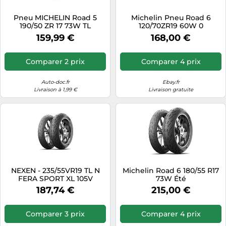
Tablettes tactiles
Pneu MICHELIN Road 5
Michelin Pneu Road 6
190/50 ZR 17 73W TL
120/70ZR19 60W 0
Tondeuses cheveux & barbe
159,99 €
168,00 €
Téléphonie
Téléviseurs
Comparer 2 prix
Comparer 4 prix
Télévision & vidéo
Auto-doc.fr
Ebay.fr
Électroménager
Livraison à 1,99 €
Livraison gratuite
NEXEN - 235/55VR19 TL N
Michelin Road 6 180/55 R17
FERA SPORT XL 105V
73W Été
187,74 €
215,00 €
Comparer 3 prix
Comparer 4 prix