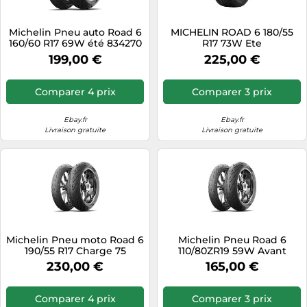
Michelin Pneu auto Road 6
MICHELIN ROAD 6 180/55
160/60 R17 69W été 834270
R17 73W Ete
199,00 €
225,00 €
Comparer 4 prix
Comparer 3 prix
Ebay.fr
Ebay.fr
Livraison gratuite
Livraison gratuite
Michelin Pneu moto Road 6
Michelin Pneu Road 6
190/55 R17 Charge 75
110/80ZR19 59W Avant
Vitesse W
230,00 €
165,00 €
Comparer 4 prix
Comparer 3 prix