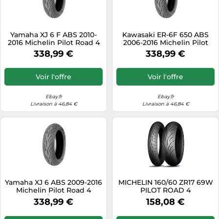
Yamaha XJ 6 F ABS 2010-
Kawasaki ER-6F 650 ABS
2016 Michelin Pilot Road 4
2006-2016 Michelin Pilot
160/60ZR17
Road 4 160/60ZR17
338,99 €
338,99 €
Voir l'offre
Voir l'offre
Ebay.fr
Ebay.fr
Livraison à 46,84 €
Livraison à 46,84 €
Yamaha XJ 6 ABS 2009-2016
MICHELIN 160/60 ZR17 69W
Michelin Pilot Road 4
PILOT ROAD 4
160/60ZR17
338,99 €
158,08 €