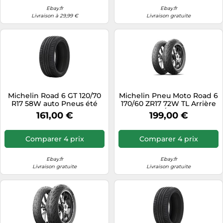
Ebay.fr
Ebay.fr
Livraison à 29,99 €
Livraison gratuite
Michelin Road 6 GT 120/70
Michelin Pneu Moto Road 6
R17 58W auto Pneus été
170/60 ZR17 72W TL Arrière
Pneus 695754
Été
161,00 €
199,00 €
Comparer 4 prix
Comparer 4 prix
Ebay.fr
Ebay.fr
Livraison gratuite
Livraison gratuite