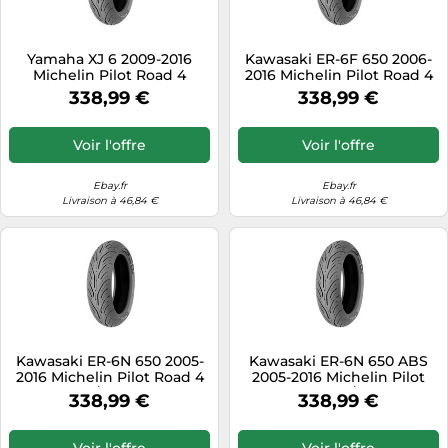
Yamaha XJ 6 2009-2016
Kawasaki ER-6F 650 2006-
Michelin Pilot Road 4
2016 Michelin Pilot Road 4
160/60ZR17
160/60ZR17
338,99 €
338,99 €
Voir l'offre
Voir l'offre
Ebay.fr
Ebay.fr
Livraison à 46,84 €
Livraison à 46,84 €
Kawasaki ER-6N 650 2005-
Kawasaki ER-6N 650 ABS
2016 Michelin Pilot Road 4
2005-2016 Michelin Pilot
160/60ZR17
Road 4 160/60ZR17
338,99 €
338,99 €
Voir l'offre
Voir l'offre