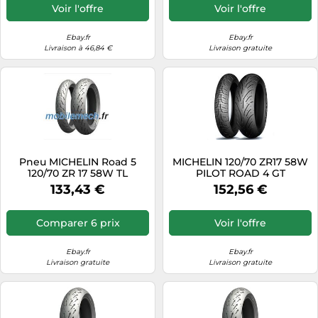
Voir l'offre
Voir l'offre
Ebay.fr
Ebay.fr
Livraison à 46,84 €
Livraison gratuite
Pneu MICHELIN Road 5
MICHELIN 120/70 ZR17 58W
120/70 ZR 17 58W TL
PILOT ROAD 4 GT
133,43 €
152,56 €
Comparer 6 prix
Voir l'offre
Ebay.fr
Ebay.fr
Livraison gratuite
Livraison gratuite