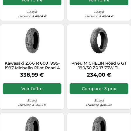
Ebay.fr
Ebay.fr
Livraison à 46,84 €
Livraison à 46,84 €
Kawasaki ZX-6 R 600 1995-
Pneu MICHELIN Road 6 GT
1997 Michelin Pilot Road 4
190/50 ZR 17 73W TL
160/60ZR17
338,99 €
234,00 €
Voir l'offre
Comparer 3 prix
Ebay.fr
Ebay.fr
Livraison à 46,84 €
Livraison gratuite