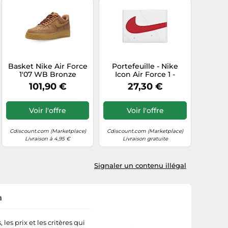
Basket Nike Air Force
Portefeuille - Nike
1'07 WB Bronze
Icon Air Force 1 -
CJ9179-200 - Homme -
Polyuréthane - Souple
101,90 €
27,30 €
Cuir - Lacets 42,5
- Mixte
Voir l'offre
Voir l'offre
Cdiscount.com (Marketplace)
Cdiscount.com (Marketplace)
Livraison à 4,95 €
Livraison gratuite
Signaler un contenu illégal
n
les prix et les critères qui