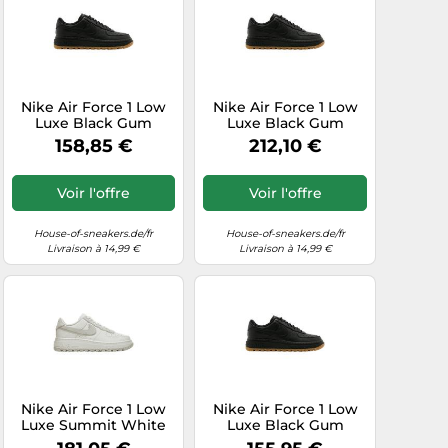
Nike Air Force 1 Low
Nike Air Force 1 Low
Luxe Black Gum
Luxe Black Gum
158,85 €
212,10 €
Voir l'offre
Voir l'offre
House-of-sneakers.de/fr
House-of-sneakers.de/fr
Livraison à 14,99 €
Livraison à 14,99 €
Nike Air Force 1 Low
Nike Air Force 1 Low
Luxe Summit White
Luxe Black Gum
Light Bone