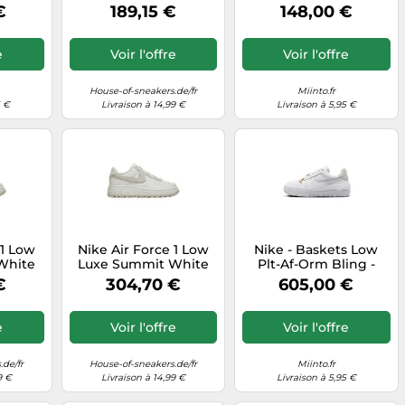
rt -
Light Bone
Homme - Sport -
€
189,15 €
148,00 €
lle: 44
Multicolore - Taille: 42
1/2 EU
e
Voir l'offre
Voir l'offre
House-of-sneakers.de/fr
Miinto.fr
5 €
Livraison à 14,99 €
Livraison à 5,95 €
 1 Low
Nike Air Force 1 Low
Nike - Baskets Low
White
Luxe Summit White
Plt-Af-Orm Bling -
e
Light Bone
Femme - Sport -
€
304,70 €
605,00 €
Blanc - Taille: 40 1/2 EU
e
Voir l'offre
Voir l'offre
.de/fr
House-of-sneakers.de/fr
Miinto.fr
9 €
Livraison à 14,99 €
Livraison à 5,95 €