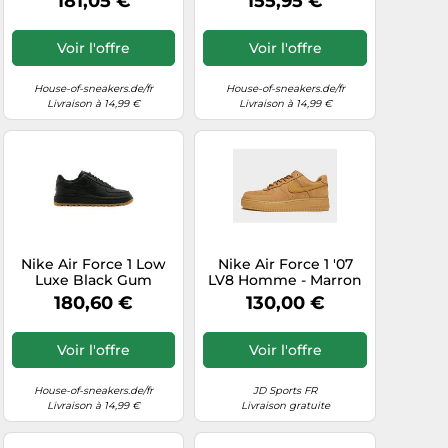
181,05 €
155,95 €
Voir l'offre
Voir l'offre
House-of-sneakers.de/fr
House-of-sneakers.de/fr
Livraison à 14,99 €
Livraison à 14,99 €
Nike Air Force 1 Low
Nike Air Force 1 '07
Luxe Black Gum
LV8 Homme - Marron
44.5
180,60 €
130,00 €
Voir l'offre
Voir l'offre
House-of-sneakers.de/fr
JD Sports FR
Livraison à 14,99 €
Livraison gratuite