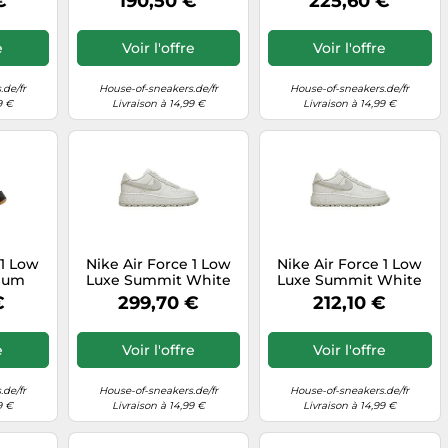
€
190,50 €
225,60 €
e
Voir l'offre
Voir l'offre
.de/fr
House-of-sneakers.de/fr
House-of-sneakers.de/fr
9 €
Livraison à 14,99 €
Livraison à 14,99 €
 1 Low
Nike Air Force 1 Low
Nike Air Force 1 Low
 Gum
Luxe Summit White
Luxe Summit White
Light Bone
Light Bone
€
299,70 €
212,10 €
e
Voir l'offre
Voir l'offre
.de/fr
House-of-sneakers.de/fr
House-of-sneakers.de/fr
9 €
Livraison à 14,99 €
Livraison à 14,99 €