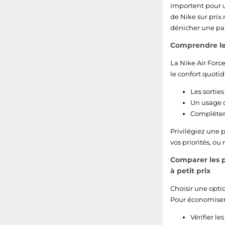
importent pour un
de Nike sur prix.
dénicher une pair
Comprendre le 
La Nike Air Forc
le confort quotid
Les sorties
Un usage q
Compléter 
Privilégiez une 
vos priorités, o
Comparer les p
à petit prix
Choisir une optio
Pour économiser s
Vérifier le