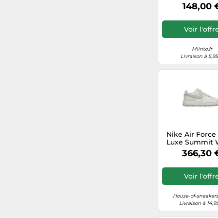
Homme - Spo
148,00 
Multicolore - Tai
EU
Voir l'offr
Miinto.fr
Livraison à 5,9
Nike Air Force
Luxe Summit 
Light Bon
366,30 
Voir l'offr
House-of-sneakers
Livraison à 14,9