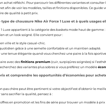
 achat réfléchi. Pour parcourir les différentes variantes et consulter les
net afin de voir les modèles, tailles et finitions disponibles. Ce guide
e de qualité à petit prix.
type de chaussure Nike Air Force 1 Luxe et à quels usages el
e 1 Luxe appartient à la catégorie des baskets mode haut de gamme 
ien et un look soigné. Elle convient pour :
 en ville et le style casual-chic.
uotidien grâce à une semelle confortable et un maintien adapté.
une tenue élégante quand vous cherchez une paire à la fois sportive e
paire avec des
finitions premium
(cuir, surpiqûres soignées) si l’esthé
u recherchez des variantes plus sobres si vous préférez un modèle
éco
rix et comprendre les opportunités d’économies pour acheter
n pas chère peut être pertinent si votre objectif est d’obtenir le meill
ans sacrifier la qualité, pensez à :
s offres en promotion et les fins de série pour trouver un modèle à prix 