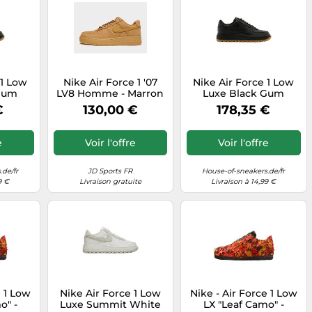
 1 Low
Nike Air Force 1 '07
Nike Air Force 1 Low
 Gum
LV8 Homme - Marron
Luxe Black Gum
41
€
130,00 €
178,35 €
e
Voir l'offre
Voir l'offre
.de/fr
JD Sports FR
House-of-sneakers.de/fr
9 €
Livraison gratuite
Livraison à 14,99 €
e 1 Low
Nike Air Force 1 Low
Nike - Air Force 1 Low
o" -
Luxe Summit White
LX "Leaf Camo" -