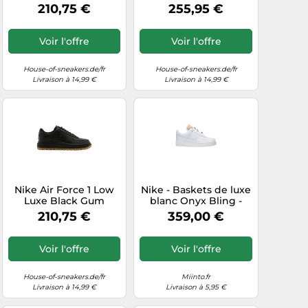
Light Bone
Light Bone
210,75 €
255,95 €
Voir l'offre
Voir l'offre
House-of-sneakers.de/fr
House-of-sneakers.de/fr
Livraison à 14,99 €
Livraison à 14,99 €
Nike Air Force 1 Low
Nike - Baskets de luxe
Luxe Black Gum
blanc Onyx Bling -
Femme - Sport -
210,75 €
359,00 €
Blanc - Taille: 37 1/2 EU
Voir l'offre
Voir l'offre
House-of-sneakers.de/fr
Miinto.fr
Livraison à 14,99 €
Livraison à 5,95 €