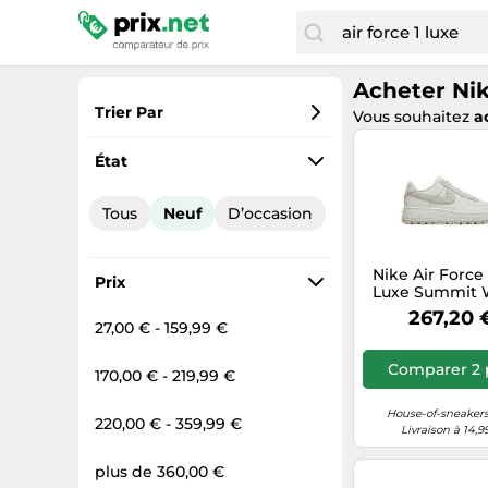
Acheter Nik
Trier Par
Vous souhaitez
a
Préférés
État
Prix croissant
Tous
Neuf
D’occasion
Prix total
Prix décroissant
Nike Air Force
Prix
Luxe Summit 
Light Bon
267,20 
27,00 € - 159,99 €
Comparer 2 
170,00 € - 219,99 €
House-of-sneakers
220,00 € - 359,99 €
Livraison à 14,9
plus de 360,00 €