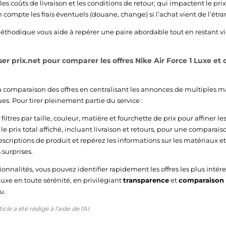
s coûts de livraison et les conditions de retour, qui impactent le prix 
 compte les frais éventuels (douane, change) si l’achat vient de l’étra
hodique vous aide à repérer une paire abordable tout en restant vig
r prix.net pour comparer les offres Nike Air Force 1 Luxe et c
e la comparaison des offres en centralisant les annonces de multiples
ues. Pour tirer pleinement partie du service :
s filtres par taille, couleur, matière et fourchette de prix pour affiner les
e prix total affiché, incluant livraison et retours, pour une comparais
escriptions de produit et repérez les informations sur les matériaux et
surprises.
ionnalités, vous pouvez identifier rapidement les offres les plus inté
Luxe en toute sérénité, en privilégiant
transparence
et
comparaison
u.
cle a été rédigé à l'aide de l'AI.