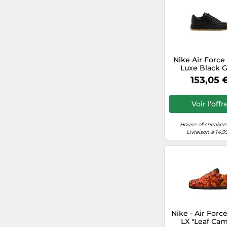
36,5
42
42,5
Nike Air Force
Luxe Black
44
153,05 
47
Voir l'offr
37
House-of-sneakers
Livraison à 14,9
44 1/2
Nike - Air Forc
LX "Leaf Cam