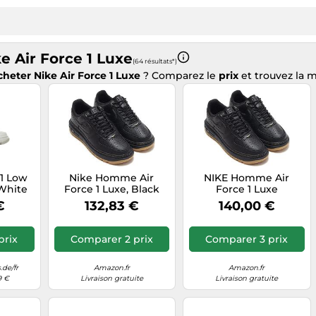
e Air Force 1 Luxe
(64 résultats*)
cheter Nike Air Force 1 Luxe
? Comparez le
prix
et trouvez la 
 1 Low
Nike Homme Air
NIKE Homme Air
White
Force 1 Luxe, Black
Force 1 Luxe
e
Black Bucktan Gum
Basketball-Shoes,
€
132,83 €
140,00 €
Yellow, 47 EU
Black Black Bucktan
Gum Yellow, 38.5 EU
prix
Comparer 2 prix
Comparer 3 prix
.de/fr
Amazon.fr
Amazon.fr
9 €
Livraison gratuite
Livraison gratuite