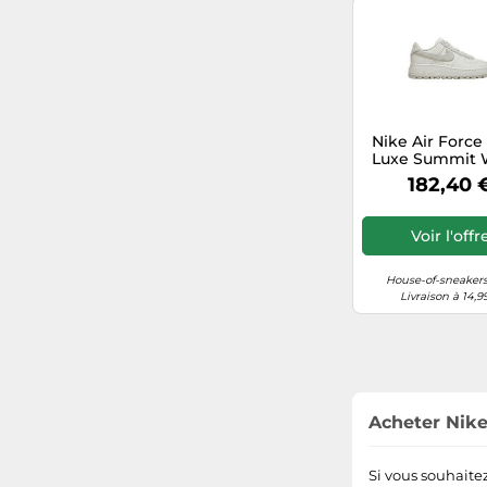
Nike Air Force
Luxe Summit 
Light Bon
182,40 
Voir l'offr
House-of-sneakers
Livraison à 14,9
Acheter Nike
Si vous souhaitez 