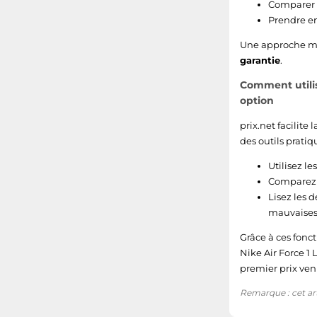
Comparer le
Prendre en
Une approche mét
garantie
.
Comment utilise
option
prix.net facilit
des outils pratiq
Utilisez le
Comparez l
Lisez les d
mauvaises 
Grâce à ces fonct
Nike Air Force 1 
premier prix ven
Remarque : cet arti