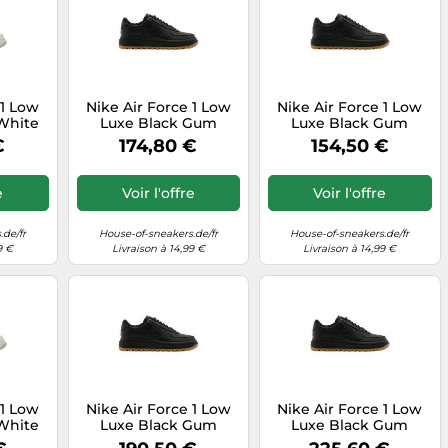
 1 Low
Nike Air Force 1 Low
Nike Air Force 1 Low
White
Luxe Black Gum
Luxe Black Gum
e
€
174,80 €
154,50 €
e
Voir l'offre
Voir l'offre
.de/fr
House-of-sneakers.de/fr
House-of-sneakers.de/fr
9 €
Livraison à 14,99 €
Livraison à 14,99 €
 1 Low
Nike Air Force 1 Low
Nike Air Force 1 Low
White
Luxe Black Gum
Luxe Black Gum
e