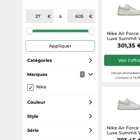
à
Nike Air Force
Luxe Summit 
Light Bon
301,35 
Appliquer
Catégories
Voir l'offr
Baskets
House-of-sneakers
Marques
1
Livraison à 14,9
Nike
Chaussures de basket
Porte-monnaie
Couleur
Blanc
Style
Nike Air Force
Noires
Chic
Série
Luxe Summit 
Light Bon