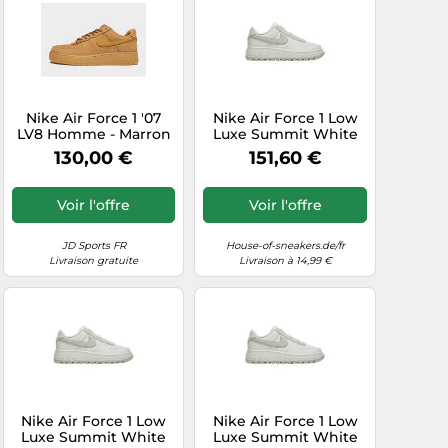
Nike Air Force 1 '07
Nike Air Force 1 Low
LV8 Homme - Marron
Luxe Summit White
40.5
Light Bone
130,00 €
151,60 €
Voir l'offre
Voir l'offre
JD Sports FR
House-of-sneakers.de/fr
Livraison gratuite
Livraison à 14,99 €
Nike Air Force 1 Low
Nike Air Force 1 Low
Luxe Summit White
Luxe Summit White