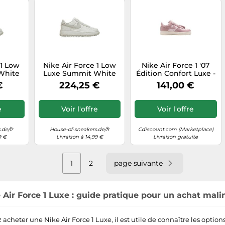
 1 Low
Nike Air Force 1 Low
Nike Air Force 1 '07
White
Luxe Summit White
Édition Confort Luxe -
e
Light Bone
Style Classique et
€
224,25 €
141,00 €
Modernité 37
e
Voir l'offre
Voir l'offre
.de/fr
House-of-sneakers.de/fr
Cdiscount.com (Marketplace)
9 €
Livraison à 14,99 €
Livraison gratuite
1
2
page suivante
 Air Force 1 Luxe : guide pratique pour un achat mali
acheter une Nike Air Force 1 Luxe, il est utile de connaître les options, 