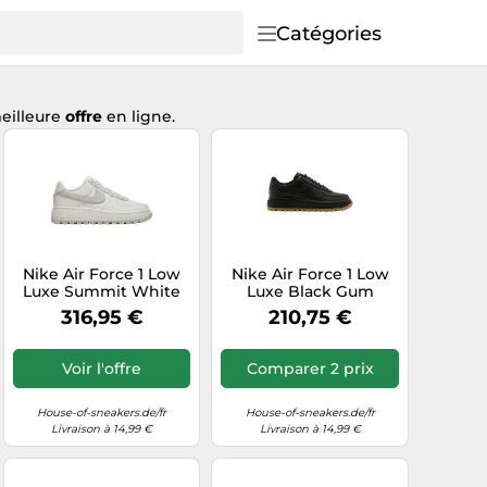
Catégories
meilleure
offre
en ligne.
Nike Air Force 1 Low
Nike Air Force 1 Low
Luxe Summit White
Luxe Black Gum
Light Bone
316,95 €
210,75 €
Voir l'offre
Comparer 2 prix
House-of-sneakers.de/fr
House-of-sneakers.de/fr
Livraison à 14,99 €
Livraison à 14,99 €