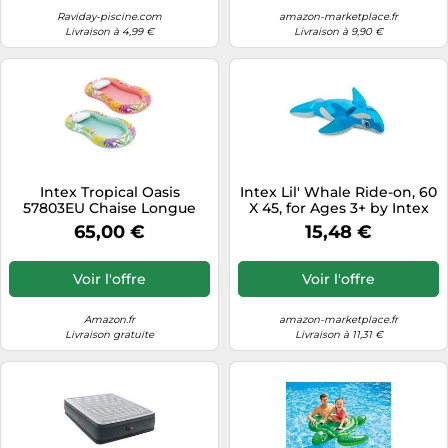
Raviday-piscine.com
amazon-marketplace.fr
Livraison à 4,99 €
Livraison à 9,90 €
Intex Tropical Oasis
Intex Lil' Whale Ride-on, 60
57803EU Chaise Longue
X 45, for Ages 3+ by Intex
(gonflée 196 x 112 x 23
65,00 €
15,48 €
cm/dégonflée 206 x 122 cm)
Voir l'offre
Voir l'offre
Amazon.fr
amazon-marketplace.fr
Livraison gratuite
Livraison à 11,31 €