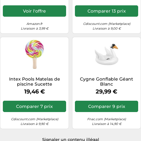
Voir l'offre
Comparer 13 prix
Amazon.fr
Cdiscount.com (Marketplace)
Livraison à 3,99 €
Livraison à 9,00 €
Intex Pools Matelas de
Cygne Gonflable Géant
piscine Sucette
Blanc
19,46 €
29,99 €
Comparer 7 prix
Comparer 9 prix
Cdiscount.com (Marketplace)
Fnac.com (Marketplace)
Livraison à 9,90 €
Livraison à 14,90 €
Signaler un contenu illégal