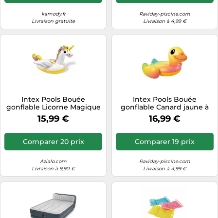
kamody.fr
Raviday-piscine.com
Livraison gratuite
Livraison à 4,99 €
Intex Pools Bouée
Intex Pools Bouée
gonflable Licorne Magique
gonflable Canard jaune à
à chevaucher 201x140x97
chevaucher 2 poignées de
15,99 €
16,99 €
cm 2 poignées de maintien
maintien
Comparer 20 prix
Comparer 19 prix
Azialo.com
Raviday-piscine.com
Livraison à 9,90 €
Livraison à 4,99 €