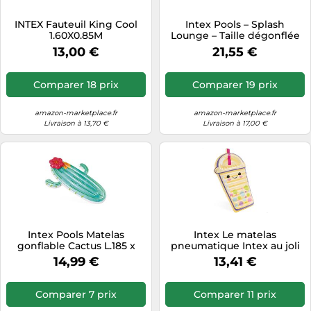
Tablettes tactiles
INTEX Fauteuil King Cool
Intex Pools – Splash
1.60X0.85M
Lounge – Taille dégonflée
Tondeuses cheveux & barbe
191 x 99 cm (56874EU)
13,00 €
21,55 €
Téléphonie
Téléviseurs
Comparer 18 prix
Comparer 19 prix
Télévision & vidéo
amazon-marketplace.fr
amazon-marketplace.fr
Électroménager
Livraison à 13,70 €
Livraison à 17,00 €
Intex Pools Matelas
Intex Le matelas
gonflable Cactus L.185 x
pneumatique Intex au joli
l.140 cm
design Bubble Tea attire
14,99 €
13,41 €
l’attention de l’été dans la
piscine et offre un plaisir
de
Comparer 7 prix
Comparer 11 prix