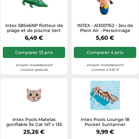
Intex 58546NP flotteur de
INTEX - A1300762 - Jeu de
plage et de piscine Vert
Plein Air - Personnage
Image Vinyl Bouée à
gonflable Bop Bag -
6,49 €
5,60 €
chevaucher
86x51cm, Modèle aléatoire
Comparer 13 prix
Comparer 4 prix
amazon-marketplace.fr
amazon-marketplace.fr
Livraison gratuite
Livraison à 9,90 €
Intex Pools Matelas
Intex Pools Lounge 18
gonflable Île Cat 147 x 135
Pocket Suntanner
cm Beige
25,26 €
9,99 €