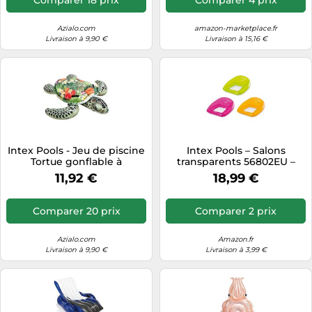
Azialo.com
amazon-marketplace.fr
Livraison à 9,90 €
Livraison à 15,16 €
Intex Pools - Jeu de piscine
Intex Pools – Salons
Tortue gonflable à
transparents 56802EU –
chevaucher
Dimensions dégonflées :
11,92 €
18,99 €
1,04 m x 1,02 m
Comparer 20 prix
Comparer 2 prix
Azialo.com
Amazon.fr
Livraison à 9,90 €
Livraison à 3,99 €