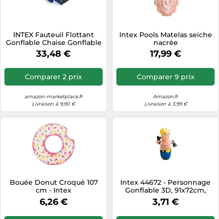
INTEX Fauteuil Flottant
Intex Pools Matelas seiche
Gonflable Chaise Gonflable
nacrée
de Piscine Chaise Flottante
33,48 €
17,99 €
Comparer 2 prix
Comparer 9 prix
amazon-marketplace.fr
Amazon.fr
Livraison à 9,90 €
Livraison à 3,99 €
Bouée Donut Croqué 107
Intex 44672 - Personnage
cm - Intex
Gonflable 3D, 91x72cm,
Modèles Assortis, 1 Unité
6,26 €
3,71 €