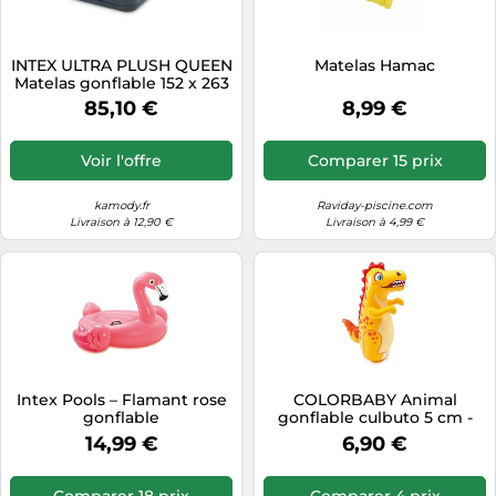
INTEX ULTRA PLUSH QUEEN
Matelas Hamac
Matelas gonflable 152 x 263
x 86 cm 64448ND
85,10 €
8,99 €
Voir l'offre
Comparer 15 prix
kamody.fr
Raviday-piscine.com
Livraison à 12,90 €
Livraison à 4,99 €
Intex Pools – Flamant rose
COLORBABY Animal
gonflable
gonflable culbuto 5 cm -
assortis (modèles
14,99 €
6,90 €
aléatoires), 1 unité
Comparer 18 prix
Comparer 4 prix