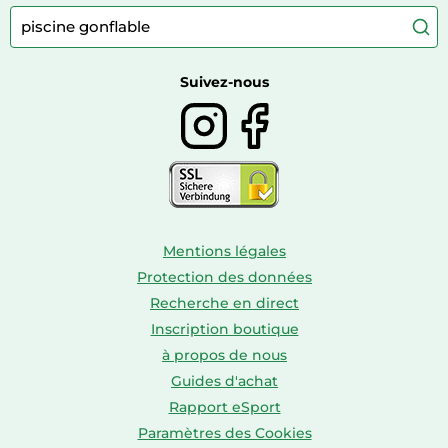
Autour du café
Meubles à langer
Camping
Autour du thé
Caravaning
Autour du vin
Boissons
Suivez-nous
Mentions légales
Protection des données
Recherche en direct
Inscription boutique
à propos de nous
Guides d'achat
Rapport eSport
Paramètres des Cookies