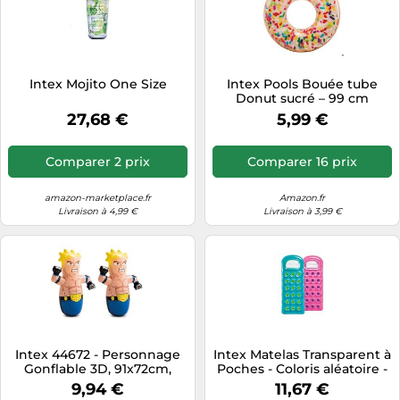
Intex Mojito One Size
Intex Pools Bouée tube
Donut sucré – 99 cm
27,68 €
5,99 €
Comparer 2 prix
Comparer 16 prix
amazon-marketplace.fr
Amazon.fr
Livraison à 4,99 €
Livraison à 3,99 €
Intex 44672 - Personnage
Intex Matelas Transparent à
Gonflable 3D, 91x72cm,
Poches - Coloris aléatoire -
Modèles Assortis, 1 Unité
Bleu ou Rose
9,94 €
11,67 €
(Lot de 2)