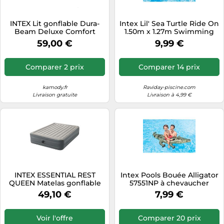
INTEX Lit gonflable Dura-
Intex Lil' Sea Turtle Ride On
Beam Deluxe Comfort
1.50m x 1.27m Swimming
Plush 152x203x46 8cm
Pool Beach Toy #57524NP &
59,00 €
9,99 €
93769
56263NP Sprinkle Donut
Tube Toy, Nylon/A, 39'(99cm
x 25cm)
Comparer 2 prix
Comparer 14 prix
kamody.fr
Raviday-piscine.com
Livraison gratuite
Livraison à 4,99 €
INTEX ESSENTIAL REST
Intex Pools Bouée Alligator
QUEEN Matelas gonflable
57551NP à chevaucher
152 x 203 x 46 cm 64126ND
49,10 €
7,99 €
Voir l'offre
Comparer 20 prix