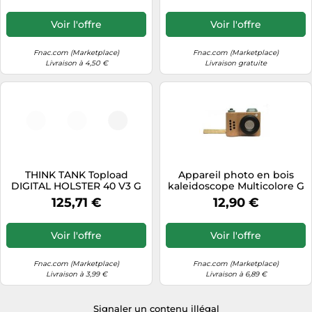
7,4V, Li-ion) G
Voir l'offre
Voir l'offre
Fnac.com (Marketplace)
Fnac.com (Marketplace)
Livraison à 4,50 €
Livraison gratuite
THINK TANK Topload
Appareil photo en bois
DIGITAL HOLSTER 40 V3 G
kaleidoscope Multicolore G
125,71 €
12,90 €
Voir l'offre
Voir l'offre
Fnac.com (Marketplace)
Fnac.com (Marketplace)
Livraison à 3,99 €
Livraison à 6,89 €
Signaler un contenu illégal