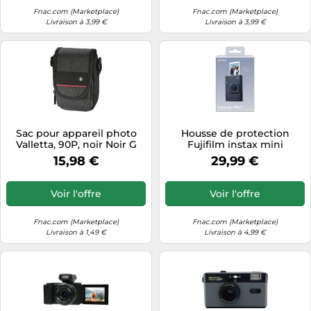
Fnac.com (Marketplace)
Fnac.com (Marketplace)
Livraison à 3,99 €
Livraison à 3,99 €
Sac pour appareil photo
Housse de protection
Valletta, 90P, noir Noir G
Fujifilm instax mini
LiPlay+™ Bleu marine pour
15,98 €
29,99 €
Instantané hybride Bleu
marine
Voir l'offre
Voir l'offre
Fnac.com (Marketplace)
Fnac.com (Marketplace)
Livraison à 1,49 €
Livraison à 4,99 €