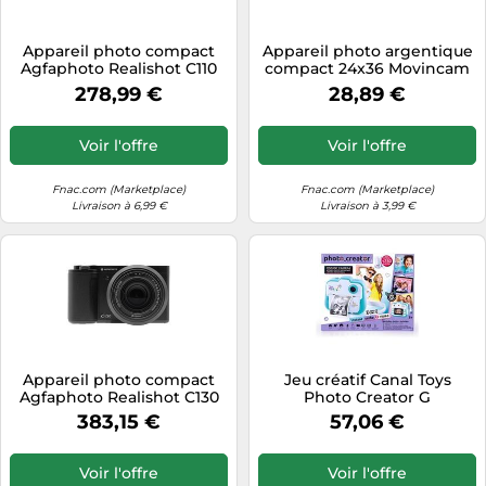
Appareil photo compact
Appareil photo argentique
Agfaphoto Realishot C110
compact 24x36 Movincam
Noir Noir G
Gris Réutilisable Gris E
278,99 €
28,89 €
Voir l'offre
Voir l'offre
Fnac.com (Marketplace)
Fnac.com (Marketplace)
Livraison à 6,99 €
Livraison à 3,99 €
Appareil photo compact
Jeu créatif Canal Toys
Agfaphoto Realishot C130
Photo Creator G
Noir Noir E
383,15 €
57,06 €
Voir l'offre
Voir l'offre