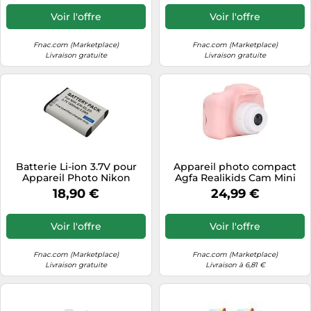
Voir l'offre
Voir l'offre
Fnac.com (Marketplace)
Fnac.com (Marketplace)
Livraison gratuite
Livraison gratuite
Batterie Li-ion 3.7V pour
Appareil photo compact
Appareil Photo Nikon
Agfa Realikids Cam Mini
CoolPix B700 1500mAh
Rose Rose G
18,90 €
24,99 €
Avizar Blanc Blanc
Voir l'offre
Voir l'offre
Fnac.com (Marketplace)
Fnac.com (Marketplace)
Livraison gratuite
Livraison à 6,81 €