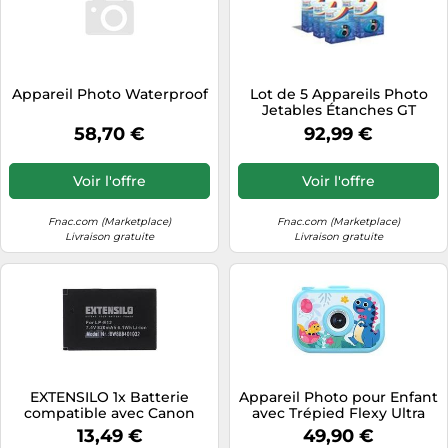
Appareil Photo Waterproof
Lot de 5 Appareils Photo
Jetables Étanches GT
Photo GT27WP Realishot
58,70 €
92,99 €
Splash - - 27 Poses, Ideal
pour Photos sous l'Eau et
Exterieur G
Voir l'offre
Voir l'offre
Fnac.com (Marketplace)
Fnac.com (Marketplace)
Livraison gratuite
Livraison gratuite
EXTENSILO 1x Batterie
Appareil Photo pour Enfant
compatible avec Canon
avec Trépied Flexy Ultra
PowerShot SX70 HS
Résistant Avizar Bleu Bleu
13,49 €
49,90 €
appareil photo (820mAh,
G