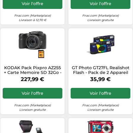
Video Full HD 1080p, Grand
Voir l'offre
Voir l'offre
angle 24 mm, Ecran LCD 3
'', Pile AA - Noir Neg
Fnac.com (Marketplace)
Fnac.com (Marketplace)
Livraison à 12,70 €
Livraison gratuite
KODAK Pack Pixpro AZ255
GT Photo GT27FL Realishot
+ Carte Memoire SD 32Go -
Flash - Pack de 2 Appareil
Appareil Photo Bridge
Photo Jetable 35mm avec
227,99 €
35,99 €
Numerique Astro Zoom
Flash, 27 Poses, Ideal pour
16MP, Zoom Optique 25X,
Évenements, Voyages et
Stabilisateur, Video Full HD,
Souvenirs, Compact, Leger
Voir l'offre
Voir l'offre
Grand angle 24 mm, Ecran
et Facile à Utiliser - Gris
LCD 3 '', Pile AA - Noir Neg
Negro G
Fnac.com (Marketplace)
Fnac.com (Marketplace)
Livraison gratuite
Livraison gratuite