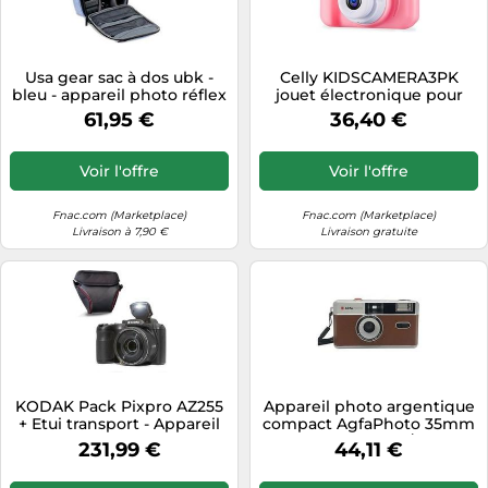
Usa gear sac à dos ubk -
Celly KIDSCAMERA3PK
bleu - appareil photo réflex
jouet électronique pour
intérieur ajustable Bleu G
enfants Appareil photo
61,95 €
36,40 €
numérique pour enfants G
Voir l'offre
Voir l'offre
Fnac.com (Marketplace)
Fnac.com (Marketplace)
Livraison à 7,90 €
Livraison gratuite
KODAK Pack Pixpro AZ255
Appareil photo argentique
+ Etui transport - Appareil
compact AgfaPhoto 35mm
Photo Bridge Numerique
Réutilisable Silver/Marron
231,99 €
44,11 €
Astro Zoom 16 MP, Zoom
Marron G
Optique 25X, Stabilisateur,