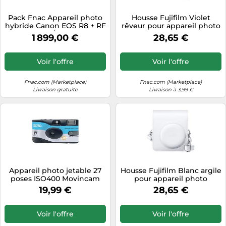
Tablettes tactiles
Pack Fnac Appareil photo
Housse Fujifilm Violet
hybride Canon EOS R8 + RF
rêveur pour appareil photo
Tondeuses cheveux & barbe
24-105mm f/4-7,1 IS STM +
instantané Instax Mini 13
1 899,00 €
28,65 €
2ème batterie Noir A
Violet rêveur
Téléphonie
Téléviseurs
Voir l'offre
Voir l'offre
Télévision & vidéo
Fnac.com (Marketplace)
Fnac.com (Marketplace)
Électroménager
Livraison gratuite
Livraison à 3,99 €
Appareil photo jetable 27
Housse Fujifilm Blanc argile
poses ISO400 Movincam
pour appareil photo
Bleu Bleu A
instantané Instax Mini 13
19,99 €
28,65 €
Blanc argile
Voir l'offre
Voir l'offre