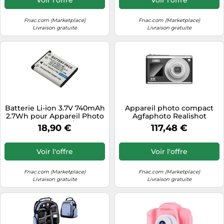
Fnac.com (Marketplace)
Fnac.com (Marketplace)
Livraison gratuite
Livraison gratuite
Batterie Li-ion 3.7V 740mAh
Appareil photo compact
2.7Wh pour Appareil Photo
Agfaphoto Realishot
Olympus LI-40B / LI-42B
DC9200 Noir Noir G
18,90 €
117,48 €
Avizar Blanc Blanc
Voir l'offre
Voir l'offre
Fnac.com (Marketplace)
Fnac.com (Marketplace)
Livraison gratuite
Livraison gratuite