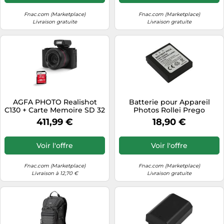
Fnac.com (Marketplace)
Fnac.com (Marketplace)
Livraison gratuite
Livraison gratuite
AGFA PHOTO Realishot
Batterie pour Appareil
C130 + Carte Memoire SD 32
Photos Rollei Prego
Go - Appareil Photo
Dp8300 Dp8330-1 Li ion
411,99 €
18,90 €
Numerique Compact,
3.7V 1250mAh Avizar Noir
Capteur CMOS, Écran
Noir
Tactile LCD 2,8, Stabilisation
Voir l'offre
Voir l'offre
d'Image, Autofocus,
Memoire Externe SD,
Batterie Rechargeable
Fnac.com (Marketplace)
Fnac.com (Marketplace)
Livraison à 12,70 €
Livraison gratuite