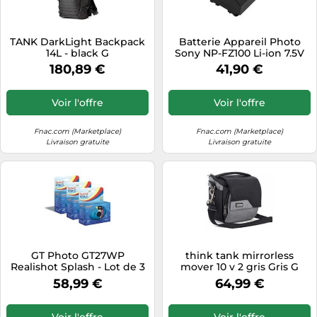
TANK DarkLight Backpack
Batterie Appareil Photo
14L - black G
Sony NP-FZ100 Li-ion 7.5V
2000mAh 15.0Wh Avizar
180,89 €
41,90 €
Noir Noir
Voir l'offre
Voir l'offre
Fnac.com (Marketplace)
Fnac.com (Marketplace)
Livraison gratuite
Livraison gratuite
GT Photo GT27WP
think tank mirrorless
Realishot Splash - Lot de 3
mover 10 v 2 gris Gris G
Appareils Photo Jetables
58,99 €
64,99 €
Étanches - 27 Poses, Ideal
pour Photos sous l'Eau et
Exterieur G
Voir l'offre
Voir l'offre