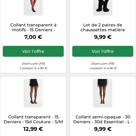
Collant transparent à
Lot de 2 paires de
motifs - 15 Deniers -
chaussettes matière
Plumetis - S - Grenat -
thermique - Warm Me Up
7,00 €
9,99 €
Femme - Etam
2pp - S/M - Noir - Femme -
Etam
Voir l'offre
Voir l'offre
Etam.com (FR)
Etam.com (FR)
Livraison à 4,90 €
Livraison à 4,90 €
Collant transparent - 15
Collant semi-opaque - 30
Deniers - 15d Couture - S/M
Deniers - 30d Essentiel - L -
- Noir - Femme - Etam
Brown - Femme - Etam
12,99 €
9,99 €