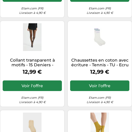
Etam.com (FR)
Etam.com (FR)
Livraison à 4,90 €
Livraison à 4,90 €
Collant transparent à
Chaussettes en coton avec
motifs - 15 Deniers -
écriture - Tennis - TU - Ecru
Plumetis - S - Noir - Femme
- Femme - Etam
12,99 €
12,99 €
- Etam
Voir l'offre
Voir l'offre
Etam.com (FR)
Etam.com (FR)
Livraison à 4,90 €
Livraison à 4,90 €