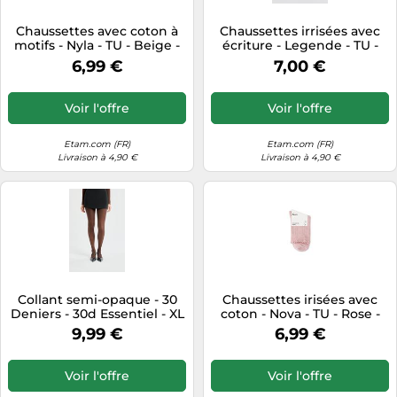
Tablettes tactiles
Chaussettes avec coton à
Chaussettes irrisées avec
motifs - Nyla - TU - Beige -
écriture - Legende - TU -
Tondeuses cheveux & barbe
Femme - Etam
Grey - Femme - Etam
6,99 €
7,00 €
Téléphonie
Téléviseurs
Voir l'offre
Voir l'offre
Télévision & vidéo
Etam.com (FR)
Etam.com (FR)
Électroménager
Livraison à 4,90 €
Livraison à 4,90 €
Collant semi-opaque - 30
Chaussettes irisées avec
Deniers - 30d Essentiel - XL
coton - Nova - TU - Rose -
- Brown - Femme - Etam
Femme - Etam
9,99 €
6,99 €
Voir l'offre
Voir l'offre