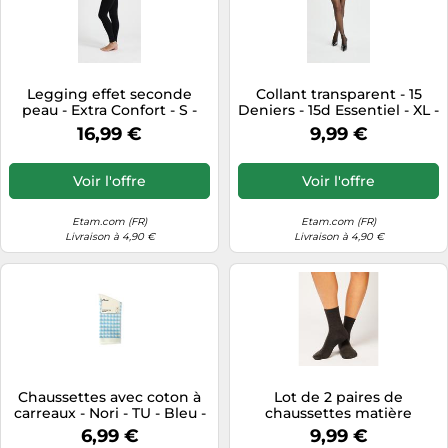
Legging effet seconde
Collant transparent - 15
peau - Extra Confort - S -
Deniers - 15d Essentiel - XL -
Noir - Femme - Etam
Noir - Femme - Etam
16,99 €
9,99 €
Voir l'offre
Voir l'offre
Etam.com (FR)
Etam.com (FR)
Livraison à 4,90 €
Livraison à 4,90 €
Chaussettes avec coton à
Lot de 2 paires de
carreaux - Nori - TU - Bleu -
chaussettes matière
Femme - Etam
thermique - Warm Me Up
6,99 €
9,99 €
2pp - S/M - Grey - Femme -