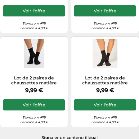
Etam
Voir l'offre
Voir l'offre
Etam.com (FR)
Etam.com (FR)
Livraison à 4,90 €
Livraison à 4,90 €
Lot de 2 paires de
Lot de 2 paires de
chaussettes matière
chaussettes matière
thermique - Warm Me Up
thermique - Warm Me Up
9,99 €
9,99 €
2pp - M/L - Noir - Femme -
2pp - M/L - Grey - Femme -
Etam
Etam
Voir l'offre
Voir l'offre
Etam.com (FR)
Etam.com (FR)
Livraison à 4,90 €
Livraison à 4,90 €
Signaler un contenu illégal