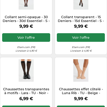
Collant semi-opaque - 30
Collant transparent - 15
Deniers - 30d Essentiel - S -
Deniers - 15d Essentiel - S -
Brown - Femme - Etam
Noir - Femme - Etam
9,99 €
9,99 €
Voir l'offre
Voir l'offre
Etam.com (FR)
Etam.com (FR)
Livraison à 4,90 €
Livraison à 4,90 €
Chaussettes transparentes
Chaussettes effet côtelé -
à motifs - Lara - TU - Noir -
Luna Rib - TU - Beige -
Femme - Etam
Femme - Etam
6,99 €
9,99 €