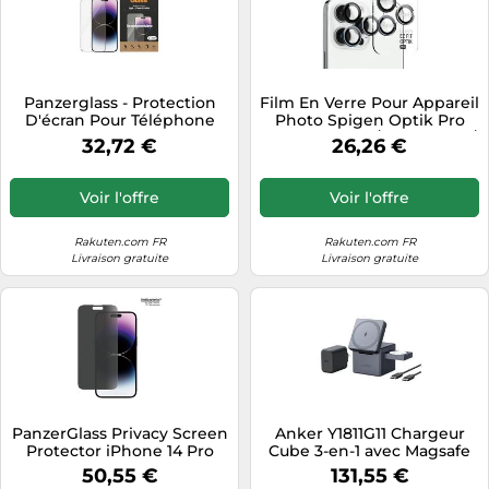
Panzerglass - Protection
Film En Verre Pour Appareil
D'écran Pour Téléphone
Photo Spigen Optik Pro
Portable - Coupe Ultra-
Iphone 15 Pro / 15 Pro Max /
32,72 €
26,26 €
Large - Verre - Couleur De
14 Pro / 14 Pro Max (2
Cadre Noir - Pour Apple
Pièces/Paquet)
Iphone 14 Pro Max
Voir l'offre
Voir l'offre
Rakuten.com FR
Rakuten.com FR
Livraison gratuite
Livraison gratuite
PanzerGlass Privacy Screen
Anker Y1811G11 Chargeur
Protector iPhone 14 Pro
Cube 3-en-1 avec Magsafe
Max Classic Fit Protection
pour iPhone/iWatch/Airpod
50,55 €
131,55 €
d'écran transparent Apple
- Chargeur sans Fil Pliable -