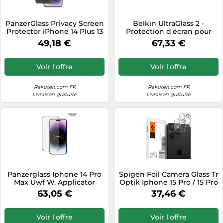
PanzerGlass Privacy Screen
Belkin UltraGlass 2 -
Protector iPhone 14 Plus 13
Protection d'écran pour
Pro Max Ultra-Wide Fit w.
téléphone portable - verre
49,18 €
67,33 €
EasyAligner Protection
- pour Apple iPhone 14 Pro
d'écran transparent Apple
Max, 15 Plus, 16 Plus
pour Apple - iPhone 14 Plus,
Voir l'offre
Voir l'offre
- iPhone 13 Pro Max
Rakuten.com FR
Rakuten.com FR
Livraison gratuite
Livraison gratuite
Panzerglass Iphone 14 Pro
Spigen Foil Camera Glass Tr
Max Uwf W. Applicator
Optik Iphone 15 Pro / 15 Pro
Max / 14 Pro / 14 Pro Max
63,05 €
37,46 €
Crystal Clear (2
Pièces/Paquet)
Voir l'offre
Voir l'offre