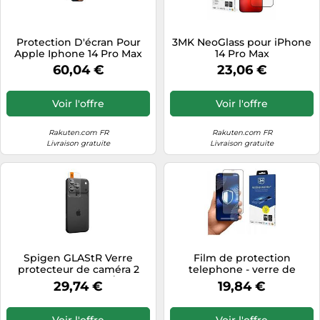
Protection D'écran Pour
3MK NeoGlass pour iPhone
Apple Iphone 14 Pro Max
14 Pro Max
Avec Filtre De
60,04 €
23,06 €
Confidentialité Panzer
Glass Transparent
Voir l'offre
Voir l'offre
Rakuten.com FR
Rakuten.com FR
Livraison gratuite
Livraison gratuite
Spigen GLAStR Verre
Film de protection
protecteur de caméra 2
telephone - verre de
pack iPhone 17 Pro / 17 Pro
protection telephone 3mk
29,74 €
19,84 €
Max / 16 Pro / 16 Pro Max / 15
HardGlass Mat Max pour
Pro / 15 Pro Max / 14 Pro / 14
Apple iPhone 13/13 Pro/14
Pro Max Gris
Voir l'offre
Voir l'offre