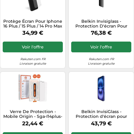
Protège Écran Pour Iphone
Belkin Invisiglass -
16 Plus / 15 Plus / 14 Pro Max
Protection D'écran Pour
Ceramic Shield 2.5d Verre
Téléphone Portable - Traité
34,99 €
76,38 €
Trempé + Garantie À Vie -
- Verre - Avec Filtre De
Certifié Grs Force Glass
Confidentialité - Pour
Apple Iphone 14 Pro Max, 15
Voir l'offre
Voir l'offre
Plus, 16 Plus
Rakuten.com FR
Rakuten.com FR
Livraison gratuite
Livraison gratuite
Verre De Protection -
Belkin InvisiGlass -
Mobile Origin - Sga-I14plus-
Protection d'écran pour
2pk - Iphone 14 Plus / 13 Pro
téléphone portable - traité
22,44 €
43,79 €
Max - 2 Pcs - Verre Trempé
- verre - pour Apple iPhone
14 Pro Max, 15 Plus, 16 Plus