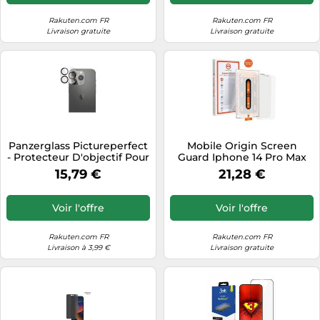
Rakuten.com FR
Rakuten.com FR
Livraison gratuite
Livraison gratuite
Panzerglass Pictureperfect
Mobile Origin Screen
- Protecteur D'objectif Pour
Guard Iphone 14 Pro Max
Téléphone Portable -
2ks S Aplikátorem
15,79 €
21,28 €
Couleur De Cadre Noir -
Pour Apple Iphone 14 Pro,
14 Pro Max
Voir l'offre
Voir l'offre
Rakuten.com FR
Rakuten.com FR
Livraison à 3,99 €
Livraison gratuite