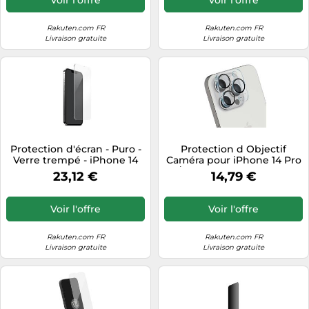
Rakuten.com FR
Rakuten.com FR
Livraison gratuite
Livraison gratuite
Protection d'écran - Puro -
Protection d Objectif
Verre trempé - iPhone 14
Caméra pour iPhone 14 Pro
Max - iPhone 13 Pro Max -
/ 14 Pro Max Série Lens
23,12 €
14,79 €
Blanc
Shield Crong Transparent
Voir l'offre
Voir l'offre
Rakuten.com FR
Rakuten.com FR
Livraison gratuite
Livraison gratuite