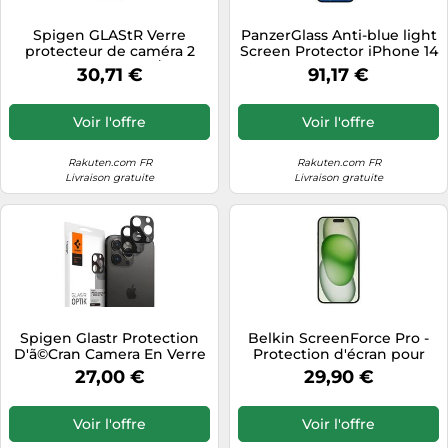
Tablettes tactiles
Spigen GLAStR Verre
PanzerGlass Anti-blue light
protecteur de caméra 2
Screen Protector iPhone 14
Tondeuses cheveux & barbe
pack iPhone 17 Pro / 17 Pro
Plus 13 Pro Max Ultra-Wide
30,71 €
91,17 €
Max / 16 Pro / 16 Pro Max / 15
Fit w. EasyAligner
Téléphonie
Pro / 15 Pro Max / 14 Pro / 14
Protection d'écran
Téléviseurs
Pro Max Argent
transparent Apple pour
Voir l'offre
Voir l'offre
Apple - iPhone 14 Plus, -
Télévision & vidéo
iPhone 13 Pro Max
Rakuten.com FR
Rakuten.com FR
Électroménager
Livraison gratuite
Livraison gratuite
Spigen Glastr Protection
Belkin ScreenForce Pro -
D'ã©Cran Camera En Verre
Protection d'écran pour
Trempã© Iphone 14 Pro / 14
téléphone portable - 2.5D -
27,00 €
29,90 €
Pro Max Noir
verre - avec filtre de
confidentialité - verre -
pour Apple iPhone 14 Pro
Voir l'offre
Voir l'offre
Max, 15 Plus