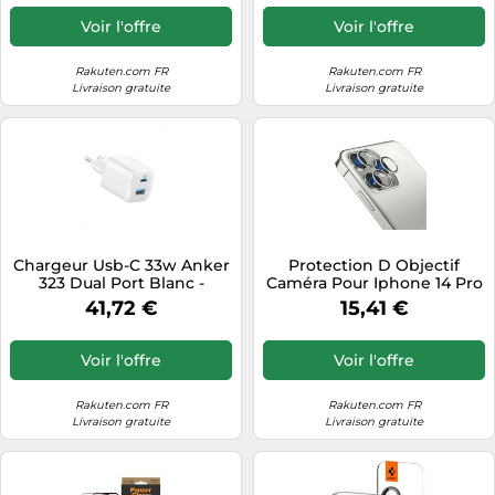
Pro / 15 Pro Max / 14 Pro / 14
Pro Max Titane Blanc
Voir l'offre
Voir l'offre
Rakuten.com FR
Rakuten.com FR
Livraison gratuite
Livraison gratuite
Chargeur Usb-C 33w Anker
Protection D Objectif
323 Dual Port Blanc -
Caméra Pour Iphone 14 Pro
Chargeur Ultra Compact
/ 14 Pro Max Verre Trempé
41,72 €
15,41 €
Usb C/A - Compatible
9h 3mk Transparent
Iphone 14/14 Plus/14 Pro/14
Pro Max/13/12, Pixel, Galaxy,
Voir l'offre
Voir l'offre
Ipad/Ipad Mini (Cable Non
Inclus)
Rakuten.com FR
Rakuten.com FR
Livraison gratuite
Livraison gratuite