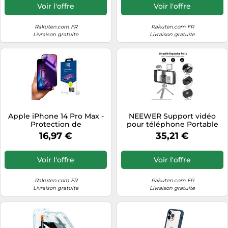
Voir l'offre
Voir l'offre
Rakuten.com FR
Rakuten.com FR
Livraison gratuite
Livraison gratuite
Apple iPhone 14 Pro Max -
NEEWER Support vidéo
Protection de
pour téléphone Portable
confidentialité Rainbow
Cage stabilisatrice avec
16,97 €
35,21 €
3MK
Griffe et Filetage 1/4
Compatible avec iPhone 16
15 Pro Max 14 13 Plus Mini 12
Voir l'offre
Voir l'offre
Android
Rakuten.com FR
Rakuten.com FR
Livraison gratuite
Livraison gratuite