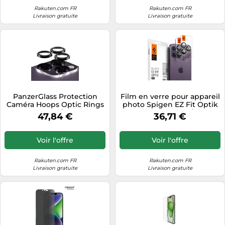
Rakuten.com FR
Rakuten.com FR
Livraison gratuite
Livraison gratuite
PanzerGlass Protection
Film en verre pour appareil
Caméra Hoops Optic Rings
photo Spigen EZ Fit Optik
iPhone 14 Pro / 14 Pro Max
Pro iPhone 15 Pro / 15 Pro
47,84 €
36,71 €
Max / 14 Pro / 14 Pro Max
noir (2 pièces/paquet)
Voir l'offre
Voir l'offre
Rakuten.com FR
Rakuten.com FR
Livraison gratuite
Livraison gratuite