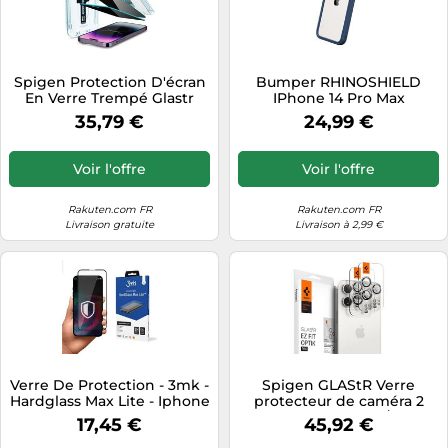
Spigen Protection D'écran
Bumper RHINOSHIELD
En Verre Trempé Glastr
IPhone 14 Pro Max
Privacy Applicator Iphone
CrashGuard NX Ble
35,79 €
24,99 €
14 Pro Max
Voir l'offre
Voir l'offre
Rakuten.com FR
Rakuten.com FR
Livraison gratuite
Livraison à 2,99 €
Verre De Protection - 3mk -
Spigen GLAStR Verre
Hardglass Max Lite - Iphone
protecteur de caméra 2
14 Pro - Noir - 0,3 Mm
pack iPhone 17 Pro / 17 Pro
17,45 €
45,92 €
D'épaisseur
Max / 16 Pro / 16 Pro Max / 15