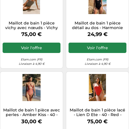
Maillot de bain 1 pièce
Maillot de bain 1 pièce
vichy avec nœuds - Vichy
détail au dos - Harmonie
Plage - 40 - Marron Brun -
Swim - S - Noir - Femme -
75,00 €
24,99 €
Femme - Etam
Etam
Voir l'offre
Voir l'offre
Etam.com (FR)
Etam.com (FR)
Livraison à 4,90 €
Livraison à 4,90 €
Maillot de bain 1 pièce avec
Maillot de bain 1 pièce lacé
perles - Amber Kiss - 40 -
- Lien D Ete - 40 - Red -
Rose - Femme - Etam
Femme - Etam
30,00 €
75,00 €