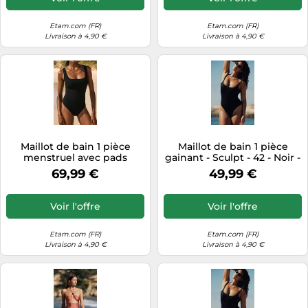
Etam.com (FR)
Etam.com (FR)
Livraison à 4,90 €
Livraison à 4,90 €
Maillot de bain 1 pièce
Maillot de bain 1 pièce
menstruel avec pads
gainant - Sculpt - 42 - Noir -
amovibles - Flux léger -
Femme - Etam
69,99 €
49,99 €
Period Swim - XL - Noir -
Femme - Etam
Voir l'offre
Voir l'offre
Etam.com (FR)
Etam.com (FR)
Livraison à 4,90 €
Livraison à 4,90 €