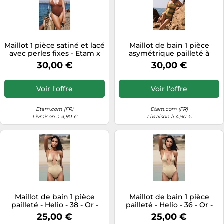
Maillot 1 pièce satiné et lacé
Maillot de bain 1 pièce
avec perles fixes - Etam x
asymétrique pailleté à
Hôtel Mahfouf - Nereides -
rayures - Zahara - 40 - Kaki -
30,00 €
30,00 €
42 - Marron Brun - Femme -
Femme - Etam
Etam
Voir l'offre
Voir l'offre
Etam.com (FR)
Etam.com (FR)
Livraison à 4,90 €
Livraison à 4,90 €
Maillot de bain 1 pièce
Maillot de bain 1 pièce
pailleté - Helio - 38 - Or -
pailleté - Helio - 36 - Or -
Femme - Etam
Femme - Etam
25,00 €
25,00 €