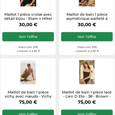
Maillot 1 pièce croisé avec
Maillot de bain 1 pièce
détail bijou - Etam x Hôtel
asymétrique pailleté à
Mahfouf - Halo Swim - 36 -
rayures - Zahara - 38 - Kaki -
30,00 €
30,00 €
Noir - Femme - Etam
Femme - Etam
Voir l'offre
Voir l'offre
Etam.com (FR)
Etam.com (FR)
Livraison à 4,90 €
Livraison à 4,90 €
Maillot de bain 1 pièce
Maillot de bain 1 pièce lacé
vichy avec nœuds - Vichy
- Lien D Ete - 38 - Brown -
Plage - 38 - Marron Brun -
Femme - Etam
75,00 €
75,00 €
Femme - Etam
Voir l'offre
Voir l'offre