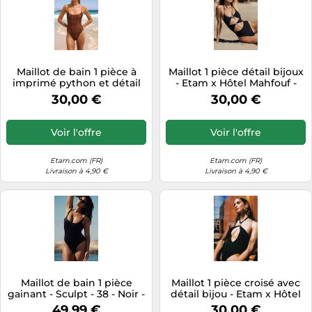
Maillot de bain 1 pièce à
Maillot 1 pièce détail bijoux
imprimé python et détail
- Etam x Hôtel Mahfouf -
bijou - Zephiro - 34 -
Halo Swim - 40 - Noir -
30,00 €
30,00 €
Caramel - Femme - Etam
Femme - Etam
Voir l'offre
Voir l'offre
Etam.com (FR)
Etam.com (FR)
Livraison à 4,90 €
Livraison à 4,90 €
Maillot de bain 1 pièce
Maillot 1 pièce croisé avec
gainant - Sculpt - 38 - Noir -
détail bijou - Etam x Hôtel
Femme - Etam
Mahfouf - Halo Swim - 38 -
49,99 €
30,00 €