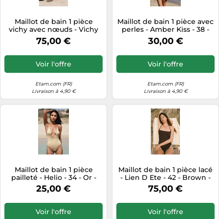
Tablettes tactiles
Maillot de bain 1 pièce
Maillot de bain 1 pièce avec
Tondeuses cheveux & barbe
vichy avec nœuds - Vichy
perles - Amber Kiss - 38 -
Plage - 42 - Marron Brun -
Rose - Femme - Etam
75,00 €
30,00 €
Téléphonie
Femme - Etam
Téléviseurs
Voir l'offre
Voir l'offre
Télévision & vidéo
Etam.com (FR)
Etam.com (FR)
Électroménager
Livraison à 4,90 €
Livraison à 4,90 €
Maillot de bain 1 pièce
Maillot de bain 1 pièce lacé
pailleté - Helio - 34 - Or -
- Lien D Ete - 42 - Brown -
Femme - Etam
Femme - Etam
25,00 €
75,00 €
Voir l'offre
Voir l'offre