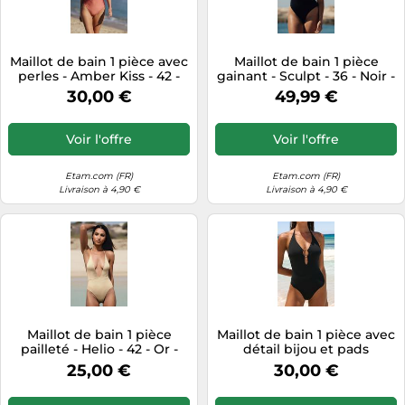
Maillot de bain 1 pièce avec
Maillot de bain 1 pièce
perles - Amber Kiss - 42 -
gainant - Sculpt - 36 - Noir -
Rose - Femme - Etam
Femme - Etam
30,00 €
49,99 €
Voir l'offre
Voir l'offre
Etam.com (FR)
Etam.com (FR)
Livraison à 4,90 €
Livraison à 4,90 €
Maillot de bain 1 pièce
Maillot de bain 1 pièce avec
pailleté - Helio - 42 - Or -
détail bijou et pads
Femme - Etam
amovibles - Sable - 34 - Noir
25,00 €
30,00 €
- Femme - Etam