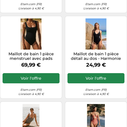
Informatique
Vélos
Etam.com (FR)
Etam.com (FR)
Taille-haies
Livraison à 4,90 €
Livraison à 4,90 €
Jeux électroniques
Vélos biking
Techniques de mesure
Lave-linge
Vêtements de sport
Textiles de maison
Machines à coudre
Équipement outdoor
Tondeuses
Montres connectées
Tronçonneuses
Médias
Tuyaux d'arrosage
Maillot de bain 1 pièce
Maillot de bain 1 pièce
Objectifs photo
menstruel avec pads
détail au dos - Harmonie
Éclairage
amovibles - Flux léger -
Swim - XS - Noir - Femme -
Ordinateurs portables
69,99 €
24,99 €
Period Swim - L - Noir -
Etam
Éviers
Photo
Femme - Etam
Voir l'offre
Voir l'offre
Plaques de cuisson
Reflex numériques
Etam.com (FR)
Etam.com (FR)
Livraison à 4,90 €
Livraison à 4,90 €
Robots de cuisine
Réfrigérateurs
Smartphones
Sèche-linge