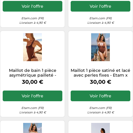
Voir l'offre
Voir l'offre
Etam.com (FR)
Etam.com (FR)
Livraison à 4,90 €
Livraison à 4,90 €
Maillot de bain 1 pièce
Maillot 1 pièce satiné et lacé
asymétrique pailleté -
avec perles fixes - Etam x
Celestia - 40 - Marron
Hôtel Mahfouf - Nereides -
30,00 €
30,00 €
Chocolat - Femme - Etam
40 - Marron Brun - Femme
- Etam
Voir l'offre
Voir l'offre
Etam.com (FR)
Etam.com (FR)
Livraison à 4,90 €
Livraison à 4,90 €