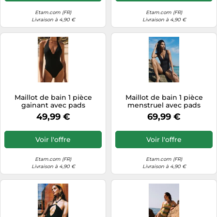
Etam.com (FR)
Etam.com (FR)
Livraison à 4,90 €
Livraison à 4,90 €
Maillot de bain 1 pièce
Maillot de bain 1 pièce
gainant avec pads
menstruel avec pads
amovibles - Sculpt - 36 -
amovibles - Flux léger - 1
49,99 €
69,99 €
Noir - Femme - Etam
Piece Sa - XS - Noir -
Femme - Etam
Voir l'offre
Voir l'offre
Etam.com (FR)
Etam.com (FR)
Livraison à 4,90 €
Livraison à 4,90 €