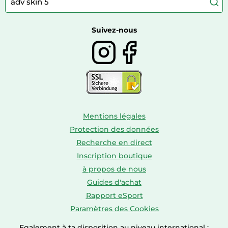
Camping
Autour du thé
Caravaning
Autour du vin
Boissons
Suivez-nous
Mentions légales
Protection des données
Recherche en direct
Inscription boutique
à propos de nous
Guides d'achat
Rapport eSport
Paramètres des Cookies
Egalement à ta disposition au niveau international :