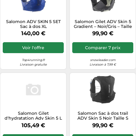
Salomon ADV SKIN 5 SET
Salomon Gilet ADV Skin 5
Sac à dos XL
Gradient – Noir/Gris – Taille
XL
140,00 €
99,90 €
Voir l'offre
Comparer 7 prix
Top4running.fr
snowleader.com
Livraison gratuite
Livraison à 7,99 €
Salomon Gilet
Salomon Sac à dos trail
d'hydratation Adv Skin 5 L
ADV Skin 5 Noir Taille S
Bleu Taille M
105,49 €
99,90 €