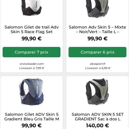
Salomon Gilet de trail Adv
Salomon Adv Skin 5 – Mixte
Skin 5 Race Flag Set
– Noir/Vert – Taille L –
Noir/Blanc Taille L
Modèle 2026
99,90 €
99,90 €
Comparer 7 prix
Comparer 6 prix
snowleader.com
ekosport.fr
Livraison à 7,99 €
Livraison à 6,99 €
Salomon Gilet ADV Skin 5
Salomon ADV SKIN 5 SET
Gradient Bleu Gris Taille M
GRADIENT Sac à dos L
Argent
99,90 €
140,00 €