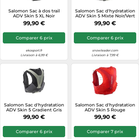
Tablettes tactiles
Salomon Sac à dos trail
Salomon Sac d'hydratation
ADV Skin 5 XL Noir
ADV Skin 5 Mixte Noir/Vert
Tondeuses cheveux & barbe
Taille S (2026)
99,90 €
99,90 €
Téléphonie
Téléviseurs
Comparer 6 prix
Comparer 6 prix
Télévision & vidéo
ekosport.fr
snowleader.com
Électroménager
Livraison à 6,99 €
Livraison à 7,99 €
Salomon Sac d'hydratation
Salomon Sac d'hydratation
ADV Skin 5 Gradient Gris
ADV Skin 5 Rouge
99,90 €
99,90 €
Comparer 6 prix
Comparer 7 prix