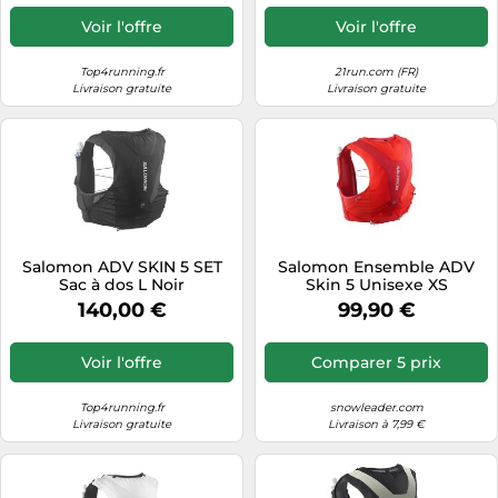
Voir l'offre
Voir l'offre
Top4running.fr
21run.com (FR)
Livraison gratuite
Livraison gratuite
Salomon ADV SKIN 5 SET
Salomon Ensemble ADV
Sac à dos L Noir
Skin 5 Unisexe XS
140,00 €
99,90 €
Voir l'offre
Comparer 5 prix
Top4running.fr
snowleader.com
Livraison gratuite
Livraison à 7,99 €