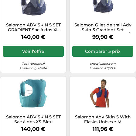
Salomon ADV SKIN 5 SET
Salomon Gilet de trail Adv
GRADIENT Sac à dos XL
Skin 5 Gradient Set
Bleu
Homme Bleu maritime /
140,00 €
99,90 €
Gris Taille XL
Voir l'offre
Comparer 5 prix
Top4running.fr
snowleader.com
Livraison gratuite
Livraison à 7,99 €
Salomon ADV SKIN 5 SET
Salomon Adv Skin 5 With
Sac à dos XS Bleu
Flasks Unisexe M
140,00 €
111,96 €