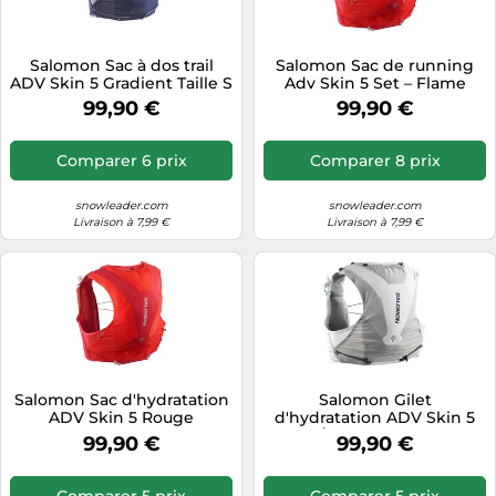
Salomon Sac à dos trail
Salomon Sac de running
ADV Skin 5 Gradient Taille S
Adv Skin 5 Set – Flame
- maritime blue / grisaille /
Scarlet / Haute Red – Taille
99,90 €
99,90 €
sunny lime
S
Comparer 6 prix
Comparer 8 prix
snowleader.com
snowleader.com
Livraison à 7,99 €
Livraison à 7,99 €
Salomon Sac d'hydratation
Salomon Gilet
ADV Skin 5 Rouge
d'hydratation ADV Skin 5
Gris/Argent Homme L
99,90 €
99,90 €
Comparer 5 prix
Comparer 5 prix