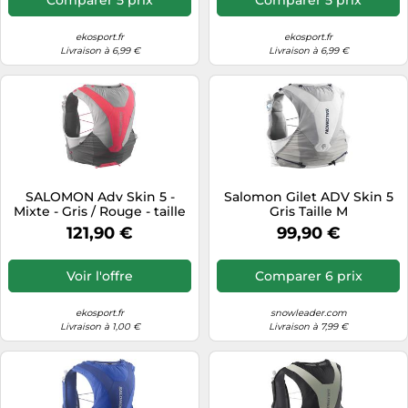
ekosport.fr
ekosport.fr
Livraison à 6,99 €
Livraison à 6,99 €
SALOMON Adv Skin 5 -
Salomon Gilet ADV Skin 5
Mixte - Gris / Rouge - taille
Gris Taille M
M- modèle 2025
121,90 €
99,90 €
Voir l'offre
Comparer 6 prix
ekosport.fr
snowleader.com
Livraison à 1,00 €
Livraison à 7,99 €