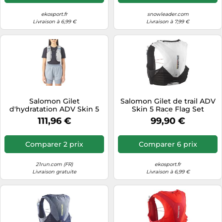
ekosport.fr
snowleader.com
Livraison à 6,99 €
Livraison à 7,99 €
Salomon Gilet
Salomon Gilet de trail ADV
d'hydratation ADV Skin 5
Skin 5 Race Flag Set
Set – Homme – Taille S
Unisexe Noir/Blanc Taille S
111,96 €
99,90 €
Comparer 2 prix
Comparer 6 prix
21run.com (FR)
ekosport.fr
Livraison gratuite
Livraison à 6,99 €