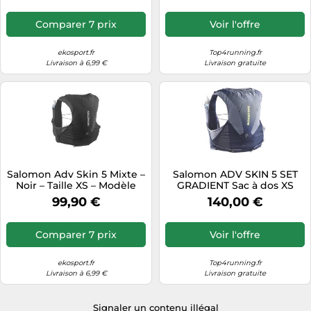
Comparer 7 prix
Voir l'offre
ekosport.fr
Top4running.fr
Livraison à 6,99 €
Livraison gratuite
Salomon Adv Skin 5 Mixte –
Salomon ADV SKIN 5 SET
Noir – Taille XS – Modèle
GRADIENT Sac à dos XS
2026
Bleu
99,90 €
140,00 €
Comparer 7 prix
Voir l'offre
ekosport.fr
Top4running.fr
Livraison à 6,99 €
Livraison gratuite
Signaler un contenu illégal