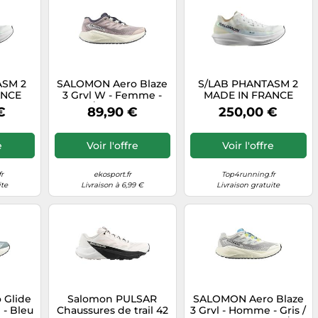
ASM 2
SALOMON Aero Blaze
S/LAB PHANTASM 2
ANCE
3 Grvl W - Femme -
MADE IN FRANCE
 de
Rose / Violet - taille
Chaussures de
€
89,90 €
250,00 €
Blanc
40- modèle 2026
running 42 Blanc
e
Voir l'offre
Voir l'offre
r
ekosport.fr
Top4running.fr
ite
Livraison à 6,99 €
Livraison gratuite
 Glide
Salomon PULSAR
SALOMON Aero Blaze
 - Bleu
Chaussures de trail 42
3 Grvl - Homme - Gris /