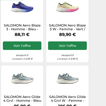
SALOMON Aero Blaze
SALOMON Aero Blaze
3 - Homme - Bleu -
3 W - Femme - Vert /
taille 42 2/3- modèle
Rose / Blanc - taille
88,11 €
89,90 €
2026
40- modèle 2026
Voir l'offre
Voir l'offre
ekosport.fr
ekosport.fr
Livraison à 6,99 €
Livraison à 6,99 €
SALOMON Aero Glide
SALOMON Aero Glide
4 Grvl - Homme - Bleu
4 Grvl W - Femme -
- taille 42- modèle
Bleu - taille 40-