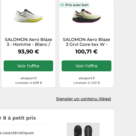
Prix avec bon
SALOMON Aero Blaze
SALOMON Aero Blaze
3 - Homme - Blanc /
3 Grvl Gore-tex W -
Jaune - taille 42-
Femme - Vert / Noir -
93,90 €
100,71 €
modèle 2026
taille 40- modèle 2026
Voir l'offre
Voir l'offre
ekosport.fr
ekosport.fr
Livraison à 6,99 €
Livraison à 1,00 €
Signaler un contenu illégal
8 à petit prix
es caractéristiques