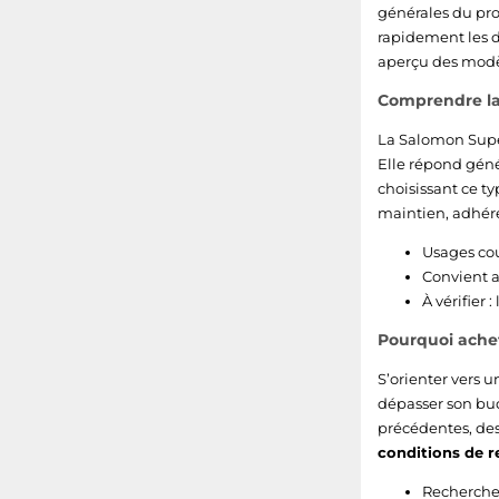
générales du prod
rapidement les d
aperçu des modèl
Comprendre la 
La Salomon Super
Elle répond géné
choisissant ce 
maintien, adhére
Usages cou
Convient a
À vérifier 
Pourquoi ache
S’orienter vers 
dépasser son bud
précédentes, des
conditions de r
Recherchez