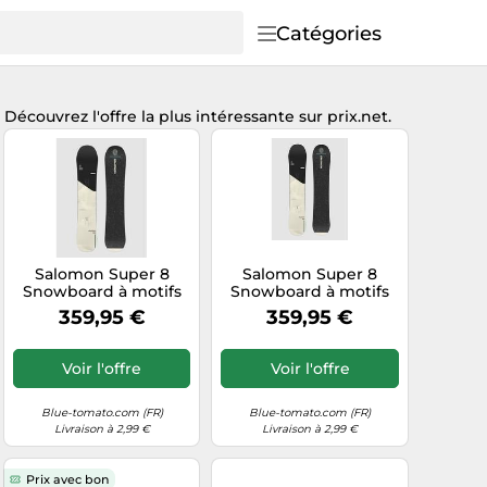
Catégories
 Découvrez l'offre la plus intéressante sur prix.net.
Salomon Super 8
Salomon Super 8
Snowboard à motifs
Snowboard à motifs
151
154
359,95 €
359,95 €
Voir l'offre
Voir l'offre
Blue-tomato.com (FR)
Blue-tomato.com (FR)
Livraison à 2,99 €
Livraison à 2,99 €
Prix avec bon