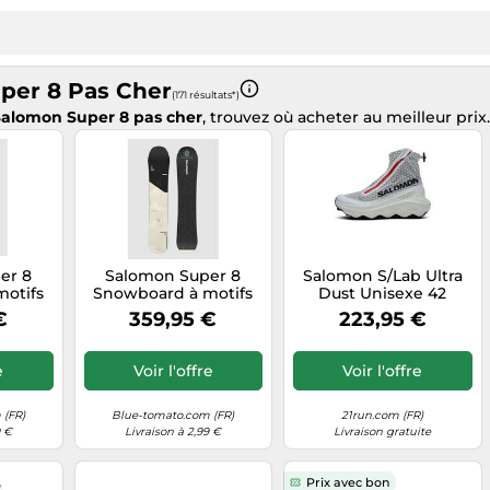
per 8 Pas Cher
(171 résultats*)
Salomon Super 8 pas cher
, trouvez où acheter au meilleur prix.
er 8
Salomon Super 8
Salomon S/Lab Ultra
otifs
Snowboard à motifs
Dust Unisexe 42
157
€
359,95 €
223,95 €
e
Voir l'offre
Voir l'offre
 (FR)
Blue-tomato.com (FR)
21run.com (FR)
9 €
Livraison à 2,99 €
Livraison gratuite
Prix avec bon