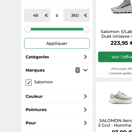
à
Salomon S/Lab
Dust Unisexe 
223,95 
Appliquer
Catégories
Voir l'offr
Chaussures running
21run.com (FR
Marques
1
Livraison gratu
Salomon
Chaussons
Sandales & nu-pieds homme
Couleur
Sabots
Noir
Pointures
SALOMON Aero
Snowboards
Grises
42
Pour
3 Grvl - Homme -
Blanc - taille