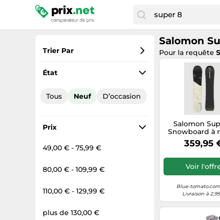
Salomon Su
Trier Par
Pour la requête
Préférés
État
Prix croissant
Tous
Neuf
D’occasion
Prix total
Prix décroissant
Salomon Sup
Prix
Snowboard à m
160
359,95 
49,00 € - 75,99 €
Voir l'offr
80,00 € - 109,99 €
Blue-tomato.com
110,00 € - 129,99 €
Livraison à 2,9
plus de 130,00 €