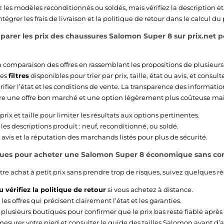
 les modèles reconditionnés ou soldés, mais vérifiez la description et 
tégrer les frais de livraison et la politique de retour dans le calcul du p
er les prix des chaussures Salomon Super 8 sur prix.net po
 la comparaison des offres en rassemblant les propositions de plusieur
les
filtres
disponibles pour trier par prix, taille, état ou avis, et consul
fier l’état et les conditions de vente. La transparence des informatio
tre une offre bon marché et une option légèrement plus coûteuse mai
 prix et taille pour limiter les résultats aux options pertinentes.
es descriptions produit : neuf, reconditionné, ou soldé.
s avis et la réputation des marchands listés pour plus de sécurité.
iques pour acheter une Salomon Super 8 économique sans com
re achat à petit prix sans prendre trop de risques, suivez quelques rè
 vérifiez la politique de retour
si vous achetez à distance.
 les offres qui précisent clairement l’état et les garanties.
lusieurs boutiques pour confirmer que le prix bas reste fiable après 
esurer votre pied et consulter le guide des tailles Salomon avant d’a