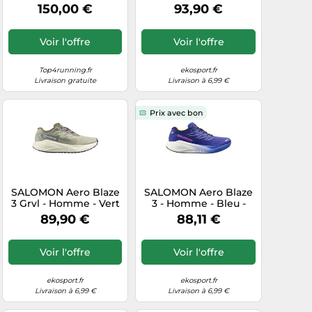
Noir
Vert / Noir - taille 40-
150,00 €
93,90 €
modèle 2026
Voir l'offre
Voir l'offre
Top4running.fr
ekosport.fr
Livraison gratuite
Livraison à 6,99 €
Prix avec bon
SALOMON Aero Blaze
SALOMON Aero Blaze
3 Grvl - Homme - Vert
3 - Homme - Bleu -
- taille 42- modèle
taille 42- modèle 2026
89,90 €
88,11 €
2026
Voir l'offre
Voir l'offre
ekosport.fr
ekosport.fr
Livraison à 6,99 €
Livraison à 6,99 €