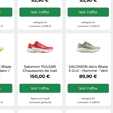
€
93,90 €
93,90 €
26
modèle 2026
e
Voir l'offre
Voir l'offre
ekosport.fr
ekosport.fr
9 €
Livraison à 6,99 €
Livraison à 6,99 €
 Blaze
Salomon PULSAR
SALOMON Aero Blaze
lanc /
Chaussures de trail
3 Grvl - Homme - Vert
2 2/3-
42,7 Rouge
- taille 42 2/3- modèle
€
150,00 €
89,90 €
26
2026
e
Voir l'offre
Voir l'offre
Top4running.fr
ekosport.fr
9 €
Livraison gratuite
Livraison à 6,99 €