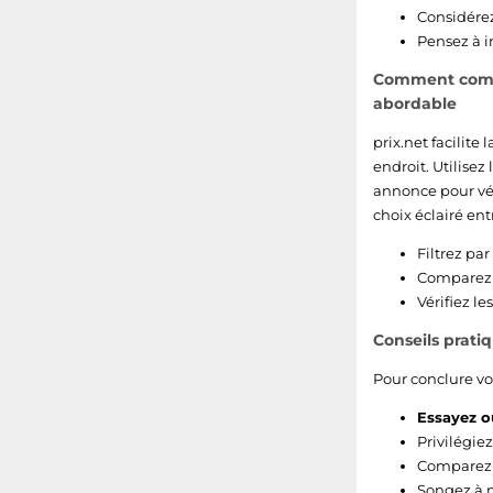
Considérez
Pensez à in
Comment compar
abordable
prix.net facilite
endroit. Utilisez 
annonce pour véri
choix éclairé en
Filtrez par
Comparez l
Vérifiez le
Conseils prat
Pour conclure vot
Essayez ou
Privilégiez
Comparez p
Songez à m