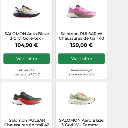
SALOMON Aero Blaze
Salomon PULSAR W
3 Grvl Gore-tex -
Chaussures de trail 40
Homme - Blanc / Noir
Rose
104,90 €
150,00 €
- taille 42- modèle
2026
Voir l'offre
Voir l'offre
ekosport.fr
Top4running.fr
Livraison à 1,00 €
Livraison gratuite
Salomon PULSAR
SALOMON Aero Blaze
Chaussures de trail 42
3 Grvl W - Femme -