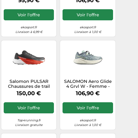
95,90 €
106,90 €
2026
modèle 2026
Voir l'offre
Voir l'offre
ekosport.fr
ekosport.fr
Livraison à 6,99 €
Livraison à 1,00 €
Salomon PULSAR
SALOMON Aero Glide
Chaussures de trail
4 Grvl W - Femme -
42,7 Noir
Bleu - taille 42-
150,00 €
106,90 €
modèle 2026
Voir l'offre
Voir l'offre
Top4running.fr
ekosport.fr
Livraison gratuite
Livraison à 1,00 €