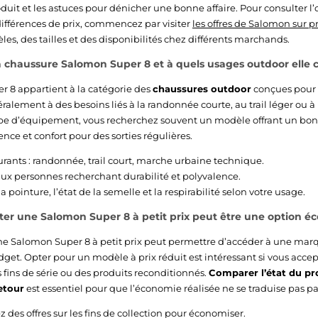
uit et les astuces pour dénicher une bonne affaire. Pour consulter l’o
ifférences de prix, commencez par visiter
les offres de Salomon sur pr
es, des tailles et des disponibilités chez différents marchands.
chaussure Salomon Super 8 et à quels usages outdoor elle 
 8 appartient à la catégorie des
chaussures outdoor
conçues pour d
ralement à des besoins liés à la randonnée courte, au trail léger ou 
type d’équipement, vous recherchez souvent un modèle offrant un bo
nce et confort pour des sorties régulières.
rants : randonnée, trail court, marche urbaine technique.
ux personnes recherchant durabilité et polyvalence.
: la pointure, l’état de la semelle et la respirabilité selon votre usage.
ter une Salomon Super 8 à petit prix peut être une option 
une Salomon Super 8 à petit prix peut permettre d’accéder à une ma
get. Opter pour un modèle à prix réduit est intéressant si vous accep
 fins de série ou des produits reconditionnés.
Comparer l’état du pro
etour
est essentiel pour que l’économie réalisée ne se traduise pas p
 des offres sur les fins de collection pour économiser.