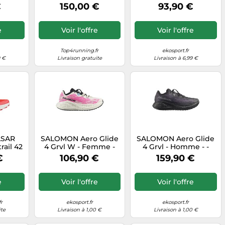
 modèle
Blanc
Blanc - taille 42 2/3-
€
150,00 €
93,90 €
modèle 2026
e
Voir l'offre
Voir l'offre
Top4running.fr
ekosport.fr
9 €
Livraison gratuite
Livraison à 6,99 €
LSAR
SALOMON Aero Glide
SALOMON Aero Glide
rail 42
4 Grvl W - Femme -
4 Grvl - Homme - -
Rose / Blanc - taille
taille 42 2/3- modèle
€
106,90 €
159,90 €
40- modèle 2026
2026
e
Voir l'offre
Voir l'offre
r
ekosport.fr
ekosport.fr
ite
Livraison à 1,00 €
Livraison à 1,00 €