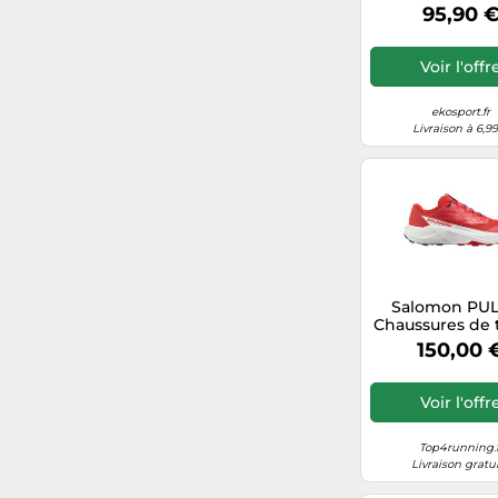
- taille 42 2/3-
95,90 
2026
Voir l'offr
ekosport.fr
Livraison à 6,9
Salomon PU
Chaussures de t
Rouge
150,00 
Voir l'offr
Top4running.f
Livraison gratu