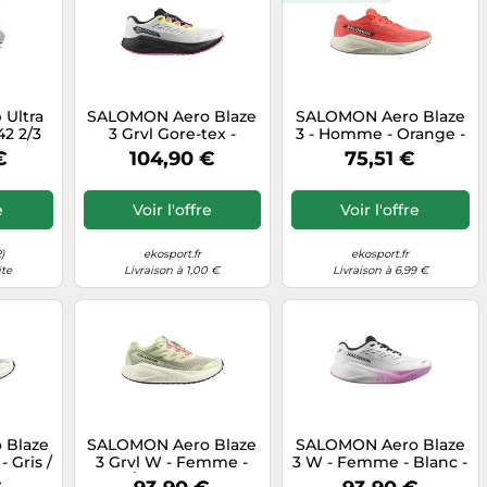
 Ultra
SALOMON Aero Blaze
SALOMON Aero Blaze
42 2/3
3 Grvl Gore-tex -
3 - Homme - Orange -
Homme - Blanc / Noir
taille 42- modèle 2025
€
104,90 €
75,51 €
- taille 42 2/3- modèle
2026
e
Voir l'offre
Voir l'offre
)
ekosport.fr
ekosport.fr
ite
Livraison à 1,00 €
Livraison à 6,99 €
 Blaze
SALOMON Aero Blaze
SALOMON Aero Blaze
 Gris /
3 Grvl W - Femme -
3 W - Femme - Blanc -
 42-
Vert / Noir - taille 42-
taille 40- modèle 2026