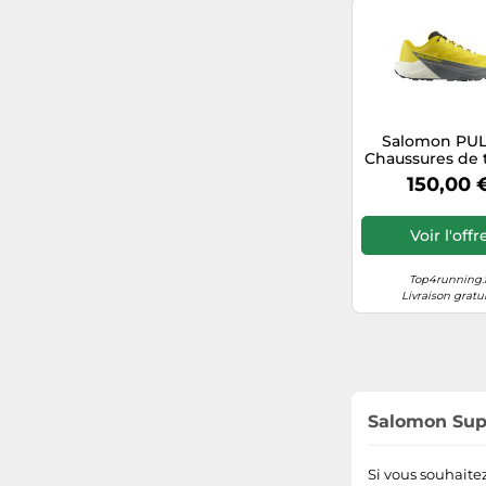
Salomon PU
Chaussures de t
Jaune
150,00 
Voir l'offr
Top4running.f
Livraison gratu
Salomon Supe
Si vous souhaite