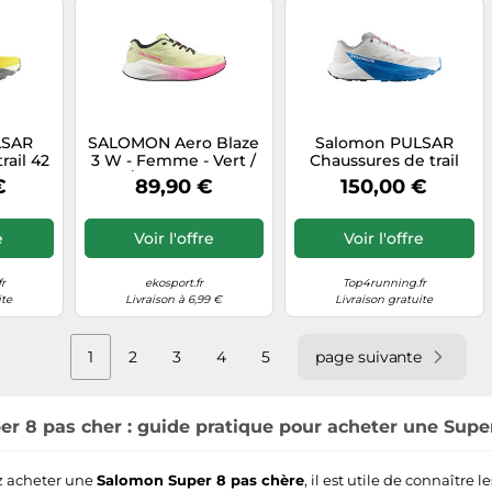
LSAR
SALOMON Aero Blaze
Salomon PULSAR
rail 42
3 W - Femme - Vert /
Chaussures de trail
Rose / Blanc - taille 42-
42,7 Argent
€
89,90 €
150,00 €
modèle 2026
e
Voir l'offre
Voir l'offre
r
ekosport.fr
Top4running.fr
ite
Livraison à 6,99 €
Livraison gratuite
1
2
3
4
5
page suivante
r 8 pas cher : guide pratique pour acheter une Super 
z acheter une
Salomon Super 8 pas chère
, il est utile de connaître l