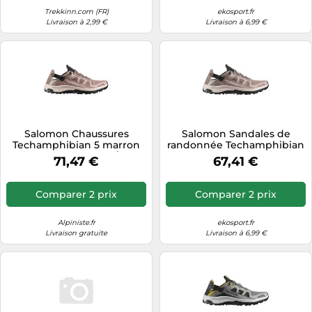
Trekkinn.com (FR)
ekosport.fr
Livraison à 2,99 €
Livraison à 6,99 €
Salomon Chaussures
Salomon Sandales de
Techamphibian 5 marron
randonnée Techamphibian
bronze Taille 44(2/3)
5 Walnut Wrought Iron
71,47 €
67,41 €
Black Taille 8
Comparer 2 prix
Comparer 2 prix
Alpiniste.fr
ekosport.fr
Livraison gratuite
Livraison à 6,99 €