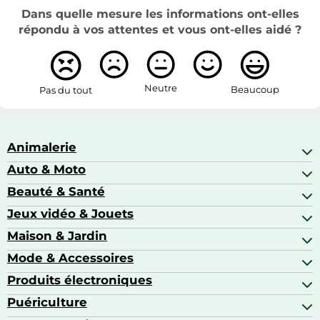
Dans quelle mesure les informations ont-elles
répondu à vos attentes et vous ont-elles aidé ?
Neutre
Beaucoup
Pas du tout
Animalerie
Auto & Moto
Abris pour animaux sauvages
Aquariophilie
Beauté & Santé
Accessoires auto
Colliers GPS
Attelage & portage
Jeux vidéo & Jouets
Alimentation bébé
Matériel orthopédique pour animaux
Autoradios
Amour & contraception
Maison & Jardin
Accessoires de gaming
Casques moto
Appareils de coiffure
Consoles de jeux
Mode & Accessoires
Ameublement
Brosses à dents électriques
Drones
Articles de cuisine & d'entretien ménager
Produits électroniques
Accessoires de mode
Jeux PS4
Aspirateurs souffleurs
Arts textiles
Puériculture
Accessoires smartphones
Barbecues & planchas
Bagages