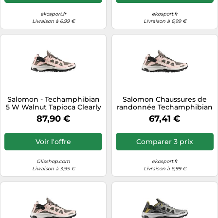
ekosport.fr
ekosport.fr
Livraison à 6,99 €
Livraison à 6,99 €
Salomon - Techamphibian
Salomon Chaussures de
5 W Walnut Tapioca Clearly
randonnée Techamphibian
Aqua - 6 - Sandales de
5 Rose Femme EU 40
87,90 €
67,41 €
randonnée
Voir l'offre
Comparer 3 prix
Glisshop.com
ekosport.fr
Livraison à 3,95 €
Livraison à 6,99 €