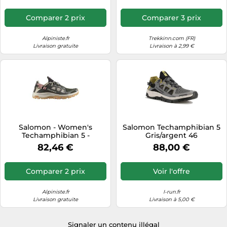
Comparer 2 prix
Comparer 3 prix
Alpiniste.fr
Trekkinn.com (FR)
Livraison gratuite
Livraison à 2,99 €
Salomon - Women's
Salomon Techamphibian 5
Techamphibian 5 -
Gris/argent 46
Chaussures aquatiques - EU
82,46 €
88,00 €
41 1/3 - peat / rainy day /
hyma pink
Comparer 2 prix
Voir l'offre
Alpiniste.fr
I-run.fr
Livraison gratuite
Livraison à 5,00 €
Signaler un contenu illégal