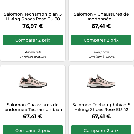
Salomon Techamphibian 5
Salomon – Chaussures de
Hiking Shoes Rose EU 38
randonnée –
2/3 Femme
Techamphibian 5 – Gris –
76,97 €
67,41 €
Homme – EU 47 1/3
Comparer 2 prix
Comparer 2 prix
Alpiniste.fr
ekosport.fr
Livraison gratuite
Livraison à 6,99 €
Salomon Chaussures de
Salomon Techamphibian 5
randonnée Techamphibian
Hiking Shoes Rose EU 42
5 Rose EU 41 1/3 Femme
Femme
67,41 €
67,41 €
Comparer 3 prix
Comparer 2 prix