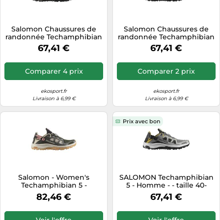
Salomon Chaussures de
Salomon Chaussures de
randonnée Techamphibian
randonnée Techamphibian
5 Rose Femme EU 40 2/3
5 Homme Gris/argent Taille
67,41 €
67,41 €
46 2/3
Comparer 4 prix
Comparer 2 prix
ekosport.fr
ekosport.fr
Livraison à 6,99 €
Livraison à 6,99 €
Prix avec bon
Salomon - Women's
SALOMON Techamphibian
Techamphibian 5 -
5 - Homme - - taille 40-
Chaussures aquatiques - EU
modèle 2026
82,46 €
67,41 €
44 - peat / rainy day / hyma
pink
Voir l'offre
Voir l'offre