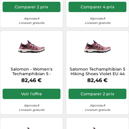
Comparer 2 prix
Comparer 4 prix
Alpiniste.fr
Alpiniste.fr
Livraison gratuite
Livraison gratuite
Salomon - Women's
Salomon Techamphibian 5
Techamphibian 5 -
Hiking Shoes Violet EU 44
Chaussures aquatiques - EU
Femme
82,46 €
82,46 €
43 1/3 - dusky orchid /
huckleberry / willow
Voir l'offre
Comparer 2 prix
Alpiniste.fr
Alpiniste.fr
Livraison gratuite
Livraison gratuite