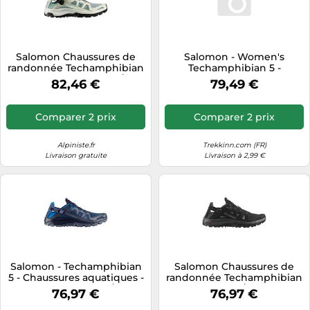
Salomon Chaussures de
Salomon - Women's
randonnée Techamphibian
Techamphibian 5 -
5 Vert Taille EU 36 2/3
Chaussures aquatiques - EU
82,46 €
79,49 €
Femme
42 2/3 - peat / rainy day /
hyma pink
Comparer 2 prix
Comparer 2 prix
Alpiniste.fr
Trekkinn.com (FR)
Livraison gratuite
Livraison à 2,99 €
Salomon - Techamphibian
Salomon Chaussures de
5 - Chaussures aquatiques -
randonnée Techamphibian
EU 44 - spellbound / dark
5 Noir EU 43 1/3 Homme
76,97 €
76,97 €
navy / strong blue