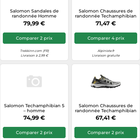
Tablettes tactiles
Salomon Sandales de
Salomon Chaussures de
randonnée Homme
randonnée Techamphibian
Tondeuses cheveux & barbe
Techamphibian 5 Walnut
5 Walnut/Wrought
79,99 €
71,47 €
Wrought Iron Black Taille
Iron/Black Homme Taille
Téléphonie
7,5 UK
9,5 UK
Téléviseurs
Comparer 2 prix
Comparer 4 prix
Télévision & vidéo
Trekkinn.com (FR)
Alpiniste.fr
Électroménager
Livraison à 2,99 €
Livraison gratuite
Salomon Techamphibian 5
Salomon Chaussures de
– homme
randonnée Techamphibian
5 Gris/argent Homme 44
74,99 €
67,41 €
2/3
Comparer 2 prix
Comparer 2 prix