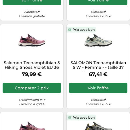
Alpiniste.fr
ekosport.fr
Livraison gratuite
Livraison à 6,99 €
Prix avec bon
Salomon Techamphibian 5
SALOMON Techamphibian
Hiking Shoes Violet EU 36
5 W - Femme - - taille 37
2/3 Femme
1/3- modèle 2026
79,99 €
67,41 €
Comparer 2 prix
Voir l'offre
Trekkinn.com (FR)
ekosport.fr
Livraison à 2,99 €
Livraison à 6,99 €
Prix avec bon