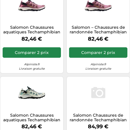
Salomon Chaussures
Salomon – Chaussures de
aquatiques Techamphibian
randonnée Techamphibian
5 Femme Violet Rose EU 42
5 Violet Pointure 38 2/3
82,46 €
82,46 €
Femme
Comparer 2 prix
Comparer 2 prix
Alpiniste.fr
Alpiniste.fr
Livraison gratuite
Livraison gratuite
Salomon Chaussures
Salomon Chaussures de
aquatiques Techamphibian
randonnée Techamphibian
5 Femme EU 38 2/3 Vert /
5 Gris Femme Taille EU 42
82,46 €
84,99 €
Sea Foam / Clearly Aqua