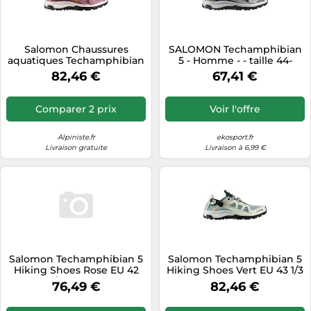
Salomon Chaussures
SALOMON Techamphibian
aquatiques Techamphibian
5 - Homme - - taille 44-
5 Femme Violet EU 36
modèle 2026
82,46 €
67,41 €
Comparer 2 prix
Voir l'offre
Alpiniste.fr
ekosport.fr
Livraison gratuite
Livraison à 6,99 €
Salomon Techamphibian 5
Salomon Techamphibian 5
Hiking Shoes Rose EU 42
Hiking Shoes Vert EU 43 1/3
2/3 Femme
Femme
76,49 €
82,46 €