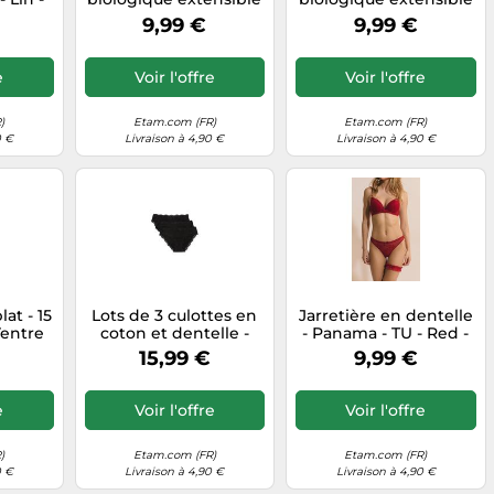
tam
- Coton 360 - S - Lin -
- Coton 360 - L - Lin -
9,99 €
9,99 €
Femme - Etam
Femme - Etam
e
Voir l'offre
Voir l'offre
)
Etam.com (FR)
Etam.com (FR)
0 €
Livraison à 4,90 €
Livraison à 4,90 €
lat - 15
Lots de 3 culottes en
Jarretière en dentelle
Ventre
coton et dentelle -
- Panama - TU - Red -
ir -
Jim - XL - Noir -
Femme - Etam
15,99 €
9,99 €
tam
Femme - Etam
e
Voir l'offre
Voir l'offre
)
Etam.com (FR)
Etam.com (FR)
0 €
Livraison à 4,90 €
Livraison à 4,90 €