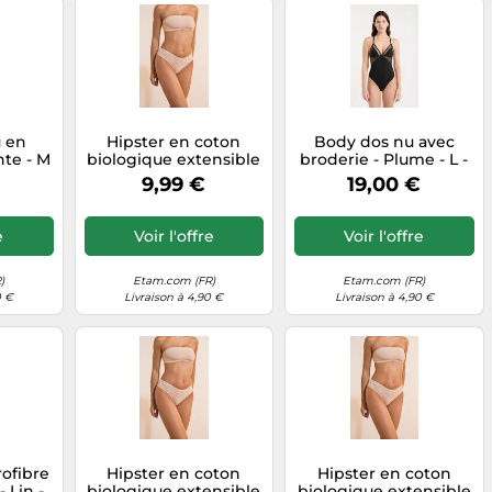
 en
Hipster en coton
Body dos nu avec
nte - M
biologique extensible
broderie - Plume - L -
 - Etam
- Coton 360 - XL - Lin -
Noir - Femme - Etam
€
9,99 €
19,00 €
Femme - Etam
e
Voir l'offre
Voir l'offre
)
Etam.com (FR)
Etam.com (FR)
0 €
Livraison à 4,90 €
Livraison à 4,90 €
rofibre
Hipster en coton
Hipster en coton
- Lin -
biologique extensible
biologique extensible