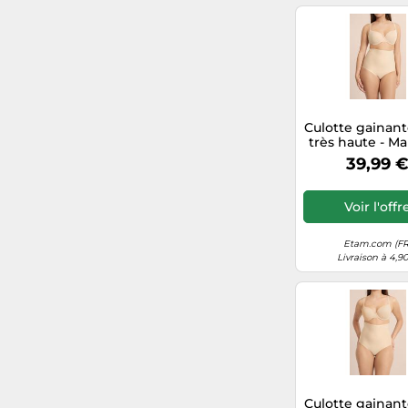
100
Doré
75
Noire
86
Argenté
Culotte gainante
très haute - Ma
fort - Control B
39,99 
S - Lin - Fem
Etam
Voir l'offr
Etam.com (FR
Livraison à 4,9
Culotte gainante