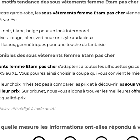
et motifs tendance des sous vêtements femme Etam pas cher
otre garde-robe, les
sous vêtements femme Etam pas cher
vienne
 variés :
 : noir, blanc, beige pour un look intemporel
ives : rouge, bleu, vert pour un style audacieux
 floraux, géométriques pour une touche de fantaisie
sponibles des sous vêtements femme Etam pas cher
ents femme Etam pas cher
s'adaptent à toutes les silhouettes grâ
u XS au XL. Vous pourrez ainsi choisir la coupe qui vous convient le mie
lleur choix, n'hésitez pas à comparer les prix et à découvrir les
sous 
lleur prix
. Sur prix.net, nous vous aidons à trouver les meilleures offr
 qualité-prix.
cle a été rédigé à l'aide de l'AI.
quelle mesure les informations ont-elles répondu à vo