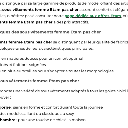
 distingue par sa large gamme de produits de mode, offrant des artic
es
sous vêtements femme Etam pas cher
assurent confort et élégan
les, n’hésitez pas à consulter notre
page dédiée aux offres Etam
, o
ents femme Etam pas cher
à des prix attractifs.
stiques des sous vêtements femme Etam pas cher
ents femme Etam pas cher
se distinguent par leur qualité de fabric
uelques-unes de leurs caractéristiques principales :
 en matières douces pour un confort optimal
finés et finitions soignées
 en plusieurs tailles pour s’adapter à toutes les morphologies
 sous vêtements femme Etam pas cher
opose une variété de sous vêtements adaptés à tous les goûts. Voici l
uver :
gorge
: seins en forme et confort durant toute la journée
 des modèles allant du classique au sexy
chambre
: pour une touche de chic à la maison