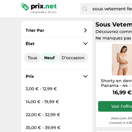
Sous Vete
Trier Par
Découvrez com
Ne manquez pas n
Préférés
État
Prix croissant
Tous
Neuf
D’occasion
Prix total
Prix décroissant
Prix
Shorty en dent
Panama - 44 - 
3,00 € - 12,99 €
Femme - E
16,99 €
14,00 € - 19,99 €
Voir l'offr
22,00 € - 32,99 €
Etam.com (FR
Livraison à 4,9
35,00 € - 39,99 €