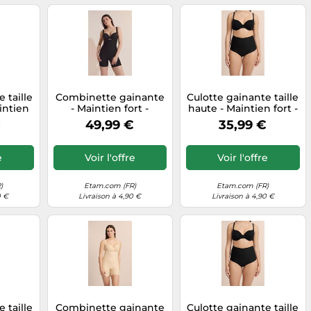
 taille
Combinette gainante
Culotte gainante taille
intien
- Maintien fort -
haute - Maintien fort -
yetam -
Control Byetam - L -
Control Byetam - L -
€
49,99 €
35,99 €
me -
Noir - Femme - Etam
Noir - Femme - Etam
e
Voir l'offre
Voir l'offre
)
Etam.com (FR)
Etam.com (FR)
0 €
Livraison à 4,90 €
Livraison à 4,90 €
 taille
Combinette gainante
Culotte gainante taille