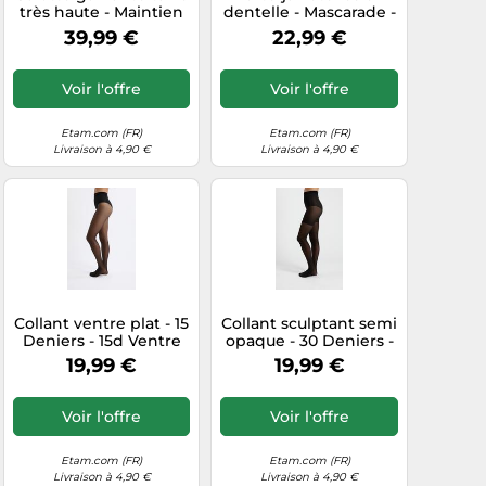
très haute - Maintien
dentelle - Mascarade -
fort - Control Byetam -
M - Roux - Femme -
39,99 €
22,99 €
M - Noir - Femme -
Etam
Etam
Voir l'offre
Voir l'offre
Etam.com (FR)
Etam.com (FR)
Livraison à 4,90 €
Livraison à 4,90 €
Collant ventre plat - 15
Collant sculptant semi
Deniers - 15d Ventre
opaque - 30 Deniers -
Pla - S - Noir - Femme
30d 3a - XL - Noir -
19,99 €
19,99 €
- Etam
Femme - Etam
Voir l'offre
Voir l'offre
Etam.com (FR)
Etam.com (FR)
Livraison à 4,90 €
Livraison à 4,90 €