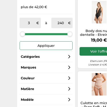
plus de 42,00 €
à
Body dos nu
dentelle - Etrei
- Noir - Femme
19,00 
Appliquer
Voir l'offr
Catégories
Etam.com (FR
Livraison à 4,9
Lingerie femme
Marques
Etam
Lingerie sexy
Couleur
Hygiène féminine
Noir
Matière
Sous-vêtements techniques
Beige
Polyester
Modèle
Culotte en mic
- Pure Soft - M 