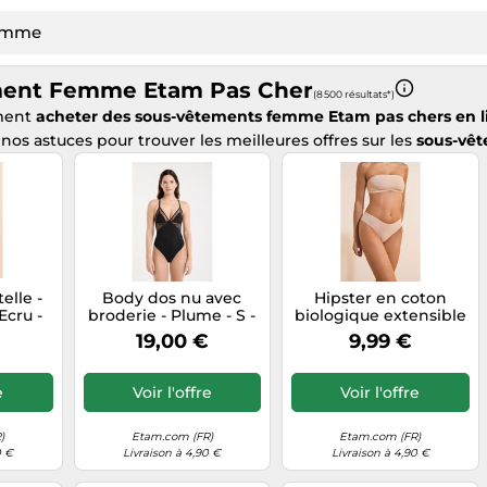
ment Femme Etam Pas Cher
(8 500 résultats*)
ment
acheter des sous-vêtements femme Etam pas chers en l
os astuces pour trouver les meilleures offres sur les
sous-vêt
elle -
Body dos nu avec
Hipster en coton
Ecru -
broderie - Plume - S -
biologique extensible
tam
Noir - Femme - Etam
- Coton 360 - XS - Lin -
19,00 €
9,99 €
Femme - Etam
e
Voir l'offre
Voir l'offre
)
Etam.com (FR)
Etam.com (FR)
0 €
Livraison à 4,90 €
Livraison à 4,90 €