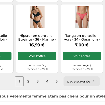
elle -
Hipster en dentelle -
Tanga en dentelle -
oir -
Etreinte - 36 - Marine -
Aura - 34 - Geranium -
tam
Femme - Etam
Femme - Etam
16,99 €
7,00 €
e
Voir l'offre
Voir l'offre
)
Etam.com (FR)
Etam.com (FR)
0 €
Livraison à 4,90 €
Livraison à 4,90 €
1
2
3
4
5
page suivante
sous vêtements femme Etam pas chers pour un style 