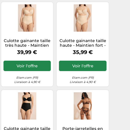
Culotte gainante taille
Culotte gainante taille
très haute - Maintien
haute - Maintien fort -
fort - Control Byetam -
Control Byetam - L -
39,99 €
35,99 €
L - Lin - Femme -
Lin - Femme - Etam
Etam
Voir l'offre
Voir l'offre
Etam.com (FR)
Etam.com (FR)
Livraison à 4,90 €
Livraison à 4,90 €
Culotte gainante taille
Porte-jarretelles en