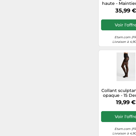
haute - Maintien
Control Byetam 
35,99 
Lin - Femme -
Voir l'offr
Etam.com (FR
Livraison à 4,9
Collant sculpta
opaque - 15 Den
15d 3a - M - N
19,99 €
Femme - E
Voir l'offr
Etam.com (FR
Livraison à 4,9