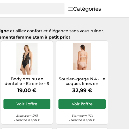
Catégories
igne
et alliez confort et élégance sans vous ruiner.
ements femme Etam à petit prix
!
Body dos nu en
Soutien-gorge N.4 - Le
dentelle - Etreinte - S
coques fines en
- Noir - Femme - Etam
dentelle - Aura - 90D -
19,00 €
32,99 €
Lin - Femme - Etam
Voir l'offre
Voir l'offre
Etam.com (FR)
Etam.com (FR)
Livraison à 4,90 €
Livraison à 4,90 €