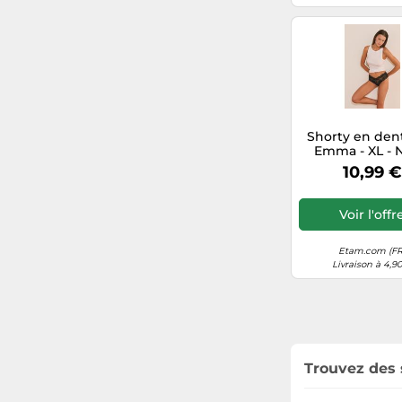
Shorty en dent
Emma - XL - N
Femme - E
10,99 €
Voir l'offr
Etam.com (FR
Livraison à 4,9
Trouvez des 