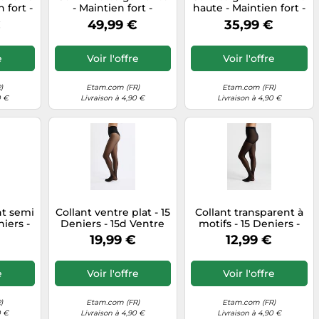
 fort -
- Maintien fort -
haute - Maintien fort -
- XL -
Control Byetam - L -
Control Byetam - XL -
€
49,99 €
35,99 €
 Etam
Lin - Femme - Etam
Noir - Femme - Etam
e
Voir l'offre
Voir l'offre
)
Etam.com (FR)
Etam.com (FR)
0 €
Livraison à 4,90 €
Livraison à 4,90 €
nt semi
Collant ventre plat - 15
Collant transparent à
iers -
Deniers - 15d Ventre
motifs - 15 Deniers -
oir -
Pla - M - Noir - Femme
Croise - L/XL - Noir -
19,99 €
12,99 €
tam
- Etam
Femme - Etam
e
Voir l'offre
Voir l'offre
)
Etam.com (FR)
Etam.com (FR)
0 €
Livraison à 4,90 €
Livraison à 4,90 €