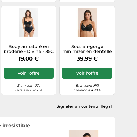
Body armaturé en
Soutien-gorge
broderie - Divine - 85C
minimizer en dentelle
- Noir - Femme - Etam
- Etreinte - 95D - Noir -
19,00 €
39,99 €
Femme - Etam
Voir l'offre
Voir l'offre
Etam.com (FR)
Etam.com (FR)
Livraison à 4,90 €
Livraison à 4,90 €
Signaler un contenu illégal
irrésistible