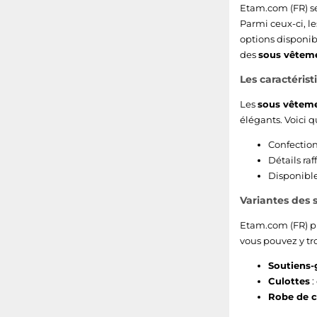
Etam.com (FR) se
Parmi ceux-ci, l
options disponib
des
sous vêtem
Les caractéri
Les
sous vêtem
élégants. Voici q
Confection
Détails raf
Disponible
Variantes des
Etam.com (FR) pr
vous pouvez y tro
Soutiens-
Culottes
:
Robe de 