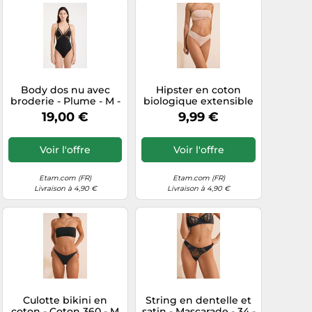
Body dos nu avec
Hipster en coton
broderie - Plume - M -
biologique extensible
Noir - Femme - Etam
- Coton 360 - M - Lin -
19,00 €
9,99 €
Femme - Etam
Voir l'offre
Voir l'offre
Etam.com (FR)
Etam.com (FR)
Livraison à 4,90 €
Livraison à 4,90 €
Culotte bikini en
String en dentelle et
coton - Coton 360 - M
satin - Mascarade - 34 -