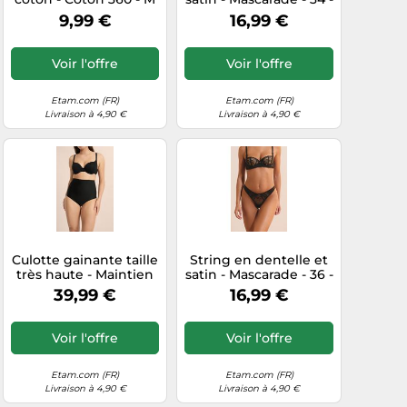
- Noir - Femme - Etam
Marine - Femme -
9,99 €
16,99 €
Etam
Voir l'offre
Voir l'offre
Etam.com (FR)
Etam.com (FR)
Livraison à 4,90 €
Livraison à 4,90 €
Culotte gainante taille
String en dentelle et
très haute - Maintien
satin - Mascarade - 36 -
fort - Control Byetam -
Noir - Femme - Etam
39,99 €
16,99 €
L - Noir - Femme -
Etam
Voir l'offre
Voir l'offre
Etam.com (FR)
Etam.com (FR)
Livraison à 4,90 €
Livraison à 4,90 €