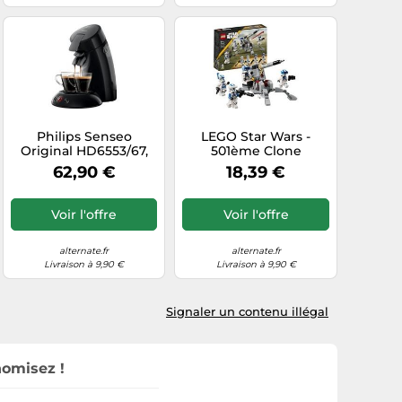
Philips Senseo
LEGO Star Wars -
Original HD6553/67,
501ème Clone
Padmaschine
Troopers Battle Pack,
62,90 €
18,39 €
Jouets de
construction
Voir l'offre
Voir l'offre
alternate.fr
alternate.fr
Livraison à 9,90 €
Livraison à 9,90 €
Signaler un contenu illégal
nomisez !