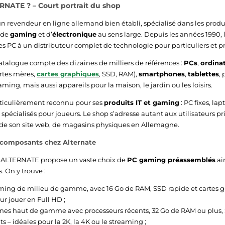
NATE ? – Court portrait du shop
 revendeur en ligne allemand bien établi, spécialisé dans les produ
, de
gaming
et d’
électronique
au sens large. Depuis les années 1990, 
s PC à un distributeur complet de technologie pour particuliers et pr
catalogue compte des dizaines de milliers de références :
PCs
,
ordina
rtes mères,
cartes graphiques
, SSD, RAM),
smartphones
,
tablettes
,
ing, mais aussi appareils pour la maison, le jardin ou les loisirs.
rticulièrement reconnu pour ses
produits IT et gaming
: PC fixes, la
 spécialisés pour joueurs. Le shop s’adresse autant aux utilisateurs pr
 de son site web, de magasins physiques en Allemagne.
composants chez Alternate
s, ALTERNATE propose un vaste choix de
PC gaming préassemblés
ai
. On y trouve :
ming de milieu de gamme, avec 16 Go de RAM, SSD rapide et cartes 
ur jouer en Full HD ;
nes haut de gamme avec processeurs récents, 32 Go de RAM ou plus,
s – idéales pour la 2K, la 4K ou le streaming ;