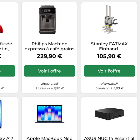
 fusée
Philips Machine
Stanley FATMAX
ntin,
expresso à café grains
Einhand-
e
avec broyeur, Machine
Montagewerkzeug
€
229,90 €
105,90 €
on
à café/Espresso
Tradelift, pack double,
Outil de montage
e
Voir l'offre
Voir l'offre
alternate.fr
alternate.fr
0 €
Livraison à 9,90 €
Livraison à 9,90 €
xy A17
Apple MacBook Neo
ASUS NUC 14 Essential