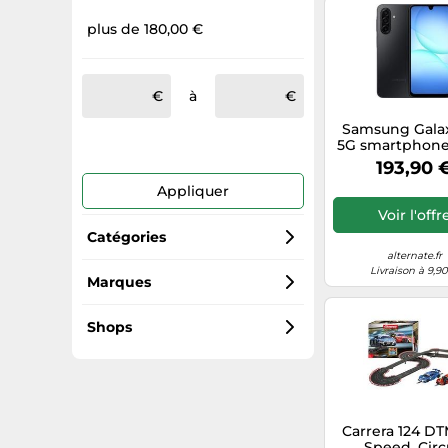
plus de 180,00 €
à
Samsung Galax
5G smartphone 
B
193,90 
Appliquer
Voir l'offr
Catégories
alternate.fr
Livraison à 9,9
LEGO
Marques
Bosch
Jeux de construction
Shops
LEGO
SSD
alternate.fr
Samsung
Smartphones
Carrera 124 DT
Speed, Circ