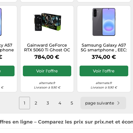
y A57
Gainward GeForce
Samsung Galaxy A57
tphone
RTX 5060 Ti Ghost OC
5G smartphone , EEC:
16GB, Carte graphique
A
€
784,00 €
374,00 €
e
Voir l'offre
Voir l'offre
alternate.fr
alternate.fr
0 €
Livraison à 9,90 €
Livraison à 9,90 €
1
2
3
4
5
page suivante
ffres en ligne – Comparez les prix sur prix.net et éco