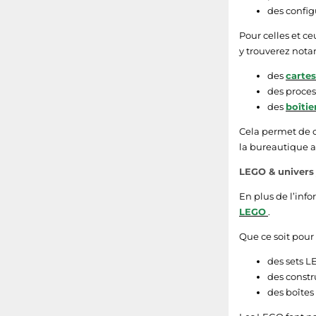
des config
Pour celles et c
y trouverez not
des
carte
des proces
des
boîtie
Cela permet de c
la bureautique 
LEGO & univers 
En plus de l’inf
LEGO
.
Que ce soit pour 
des sets LE
des constr
des boîtes