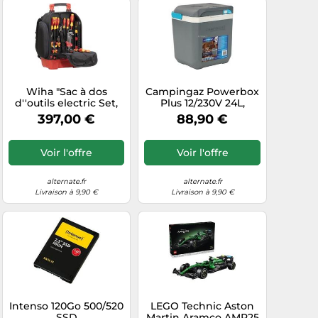
Wiha "Sac à dos
Campingaz Powerbox
d''outils electric Set,
Plus 12/230V 24L,
Set d''outils"
Glacière
397,00 €
88,90 €
Voir l'offre
Voir l'offre
alternate.fr
alternate.fr
Livraison à 9,90 €
Livraison à 9,90 €
Intenso 120Go 500/520
LEGO Technic Aston
SSD
Martin Aramco AMR25