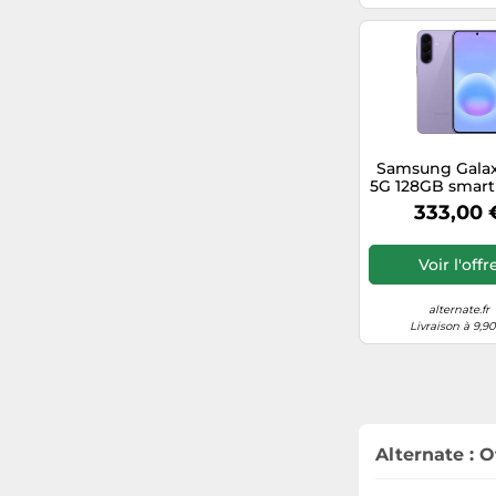
Samsung Galax
5G 128GB smar
, EEC: A
333,00 
Voir l'offr
alternate.fr
Livraison à 9,9
Alternate : O