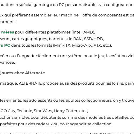
urations « spécial gaming » ou PC personnalisables via configurateur.
eux qui préfèrent assembler leur machine, l’offre de composants est p
amment :
s mères
pour différentes plateformes (Intel, AMD),
seurs, cartes graphiques, barrettes de RAM, SSD/HDD,
rs PC
dans tous les formats (Mini-ITX, Micro-ATX, ATX, etc.).
réer ou d’upgrader facilement un système pour le jeu, la création vi
avancée.
jouets chez Alternate
ormatique, ALTERNATE propose aussi des produits pour les loisirs, parm
les enfants, les adolescents ou les adultes collectionneurs, on y trouve
GO City, Technic, Star Wars, Harry Potter, etc. ;
uctions simples pour débutants comme des modèles très détaillés po
 parfaites pour des cadeaux ou pour agrandir sa collection.