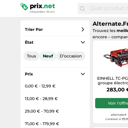
Alternate.f
Trier Par
Trouvez les
meill
encore – compare
Préférés
État
Prix croissant
Tous
Neuf
D’occasion
Prix total
Prix décroissant
Prix
EINHELL TC-PG
groupe électr
0,00 € - 12,99 €
4100 W 15 L E
283,00 
Noir, Roug
Générateu
13,00 € - 28,99 €
Voir l'offr
29,00 € - 70,99 €
alternate.fr
Livraison à 99,9
71,00 € - 179,99 €