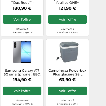
""Das Boot"" -
feuilles ONE+
Système de briques,
RBL1820S40F, 18 volts
180,90 €
121,90 €
Jouets de
construction"
Voir l'offre
Voir l'offre
alternate.fr
alternate.fr
Livraison à 9,90 €
Livraison à 9,90 €
Samsung Galaxy A17
Campingaz Powerbox
5G smartphone , EEC:
Plus glacière 28 L
B
Electrique Gris
194,90 €
63,90 €
Voir l'offre
Voir l'offre
alternate.fr
alternate.fr
Livraison à 9,90 €
Livraison à 9,90 €