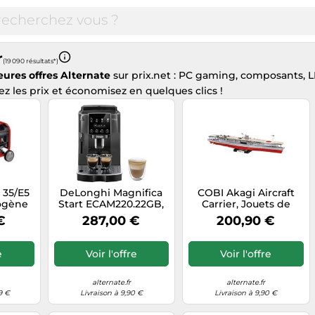
r
(19 090 résultats*)
eures offres Alternate
sur prix.net : PC gaming, composants, L
z les prix et économisez en quelques clics !
 35/E5
DeLonghi Magnifica
COBI Akagi Aircraft
ogène
Start ECAM220.22GB,
Carrier, Jouets de
ssence
Machine à
construction
€
287,00 €
200,90 €
e,
café/Espresso
r
e
Voir l'offre
Voir l'offre
alternate.fr
alternate.fr
9 €
Livraison à 9,90 €
Livraison à 9,90 €