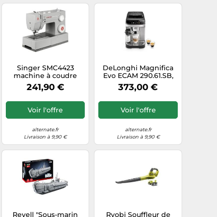
Singer SMC4423
DeLonghi Magnifica
machine à coudre
Evo ECAM 290.61.SB,
Machine à coudre
Machine à
241,90 €
373,00 €
automatique
café/Espresso
Electrique
Voir l'offre
Voir l'offre
alternate.fr
alternate.fr
Livraison à 9,90 €
Livraison à 9,90 €
Revell "Sous-marin
Ryobi Souffleur de