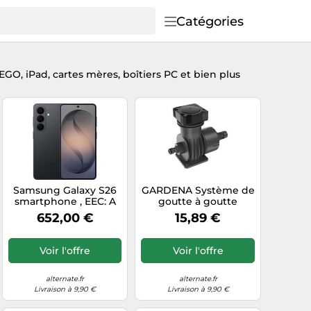
Catégories
EGO, iPad, cartes mères, boîtiers PC et bien plus
Samsung Galaxy S26
GARDENA Système de
smartphone , EEC: A
goutte à goutte
Master Unit 2000,
652,00 €
15,89 €
Systèmes de goutte à
goutte
Voir l'offre
Voir l'offre
alternate.fr
alternate.fr
Livraison à 9,90 €
Livraison à 9,90 €