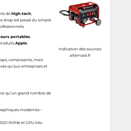
its de
high-tech
,
le shop est passé du simple
ofessionnels.
teurs portables
,
 produits
Apple
,
Indication des sources:
alternate.fr
ptops, composants, mais
ivés qu’aux entreprises et
nsi qu’un grand nombre de
graphiques modernes –
 SSD NVMe et GPU très