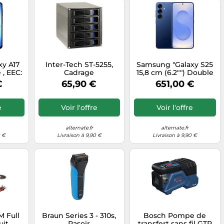
y A17
Inter-Tech ST-5255,
Samsung "Galaxy S25
, EEC:
Cadrage
15,8 cm (6.2"") Double
SIM Android 15 5G
€
65,90 €
651,00 €
USB Type-C 12 Go 128
Go 4000 mAh Marine
smartphone"
e
Voir l'offre
Voir l'offre
alternate.fr
alternate.fr
0 €
Livraison à 9,90 €
Livraison à 9,90 €
M Full
Braun Series 3 - 310s,
Bosch Pompe de
uit
Rasoir
transfert sans fil GTP