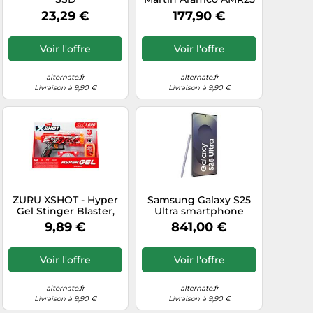
F1 Auto, Jouets de
23,29 €
177,90 €
construction
Voir l'offre
Voir l'offre
alternate.fr
alternate.fr
Livraison à 9,90 €
Livraison à 9,90 €
ZURU XSHOT - Hyper
Samsung Galaxy S25
Gel Stinger Blaster,
Ultra smartphone
Gel-Blaster
9,89 €
841,00 €
Voir l'offre
Voir l'offre
alternate.fr
alternate.fr
Livraison à 9,90 €
Livraison à 9,90 €