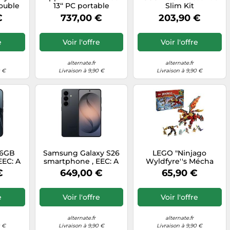
Double
13‘‘ PC portable
Slim Kit
G USB
RNUC14MNK1500002,
€
737,00 €
203,90 €
28 Go
Barebone
ris
EEC: A
e
Voir l'offre
Voir l'offre
alternate.fr
alternate.fr
0 €
Livraison à 9,90 €
Livraison à 9,90 €
56GB
Samsung Galaxy S26
LEGO "Ninjago
EEC: A
smartphone , EEC: A
Wyldfyre''s Mécha
Dragon, Jouets de
€
649,00 €
65,90 €
construction"
e
Voir l'offre
Voir l'offre
alternate.fr
alternate.fr
0 €
Livraison à 9,90 €
Livraison à 9,90 €