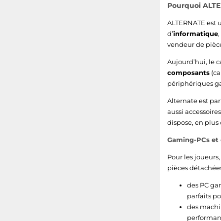
Pourquoi ALTER
ALTERNATE est un
d’
informatique
vendeur de pièce
Aujourd’hui, le 
composants
(ca
périphériques gam
Alternate est pa
aussi accessoires
dispose, en plus
Gaming-PCs et 
Pour les joueur
pièces détachées
des PC ga
parfaits po
des machi
performant