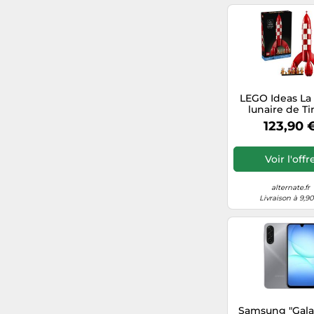
Campingaz
LEGO Ideas La
lunaire de Ti
Jouets d
123,90 
constructi
Voir l'offr
alternate.fr
Livraison à 9,9
Samsung "Gala