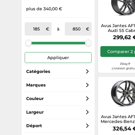
plus de 340,00 €
Avus Jantes AF
à
Audi S5 Cabr
Coupé - Spor
299,62 
8.5x20 5x112
Comparer 2 
Appliquer
Ebay.fr
Livraison gratu
Catégories
Jantes
Marques
Avus
Couleur
AVUS Racing
Gris
Largeur
Avus Jantes AF
Mercedes‑Benz 
Argenté
8.5
Déport
C 8.5x20 5x
326,54 
Anthracite 