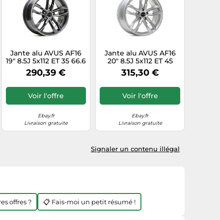
Jante alu AVUS AF16
Jante alu AVUS AF16
19" 8.5J 5x112 ET 35 66.6
20" 8.5J 5x112 ET 45
ANTRACITE
66.6 HYPER SILVER
290,39 €
315,30 €
DIAMANTATO
Voir l'offre
Voir l'offre
Ebay.fr
Ebay.fr
Livraison gratuite
Livraison gratuite
Signaler un contenu illégal
es offres ?
📋 Fais-moi un petit résumé !