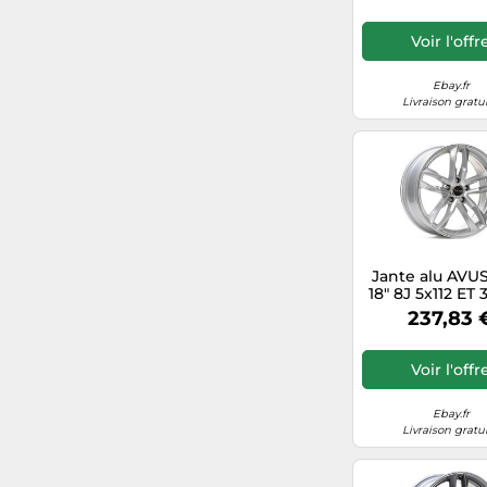
Voir l'offr
Ebay.fr
Livraison gratu
Jante alu AVU
18" 8J 5x112 ET 
HYPER SIL
237,83 
Voir l'offr
Ebay.fr
Livraison gratu