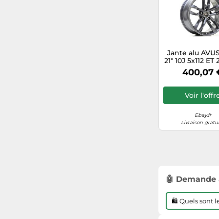
Jante alu AVU
21" 10J 5x112 ET 
ANTHRACI
400,07 
Voir l'offr
Ebay.fr
Livraison gratu
🤖 Demande 
🛍️ Quels sont 