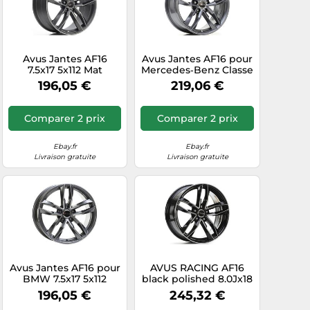
Avus Jantes AF16
Avus Jantes AF16 pour
7.5x17 5x112 Mat
Mercedes‑Benz Classe
Anthracite pour Audi
SLK 8x18 5x112
196,05 €
219,06 €
A7 Sportback
Anthracite KM5
Comparer 2 prix
Comparer 2 prix
Ebay.fr
Ebay.fr
Livraison gratuite
Livraison gratuite
Avus Jantes AF16 pour
AVUS RACING AF16
BMW 7.5x17 5x112
black polished 8.0Jx18
Anthracite Polished
5x112 ET45
196,05 €
245,32 €
UNQ