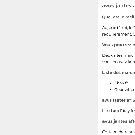
avus jantes 
Quel est le meil
Aujourd´hui, le
régulièrement. C
Vous pourrez 
Deux sites marc
Vous pouvez fair
Liste des march
Ebay.fr
Goodwheel
avus jantes af1
L'e-shop
Ebay.fr
avus jantes af
Cette recherche 