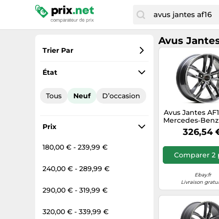
Avus Jantes
Trier Par
Préférés
État
Prix croissant
Tous
Neuf
D’occasion
Prix total
Avus Jantes AF
Prix décroissant
Mercedes‑Benz 
Prix
C Station W
326,54 
8.5X20 5X1 
180,00 € - 239,99 €
Comparer 2 
240,00 € - 289,99 €
Ebay.fr
Livraison gratu
290,00 € - 319,99 €
320,00 € - 339,99 €