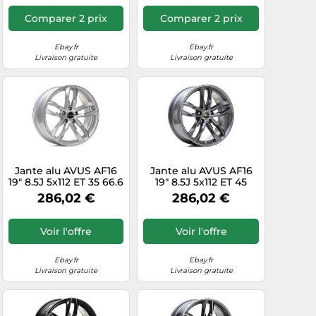
Comparer 2 prix
Comparer 2 prix
Ebay.fr
Ebay.fr
Livraison gratuite
Livraison gratuite
Jante alu AVUS AF16
Jante alu AVUS AF16
19" 8.5J 5x112 ET 35 66.6
19" 8.5J 5x112 ET 45
HYPER SILVER
66.6 ANTHRACITE
286,02 €
286,02 €
Voir l'offre
Voir l'offre
Ebay.fr
Ebay.fr
Livraison gratuite
Livraison gratuite