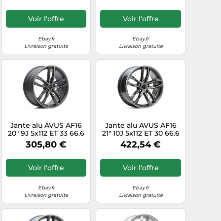
Voir l'offre
Voir l'offre
Ebay.fr
Ebay.fr
Livraison gratuite
Livraison gratuite
Jante alu AVUS AF16
Jante alu AVUS AF16
20" 9J 5x112 ET 33 66.6
21" 10J 5x112 ET 30 66.6
MATT ANTHRACITE
ANTRACITE
305,80 €
422,54 €
POLISHED
DIAMANTATO
Voir l'offre
Voir l'offre
Ebay.fr
Ebay.fr
Livraison gratuite
Livraison gratuite