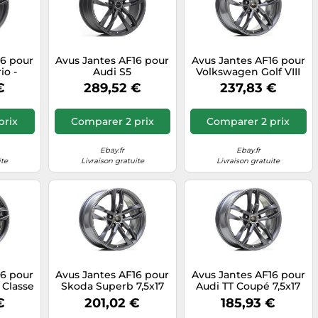
16 pour
Avus Jantes AF16 pour
Avus Jantes AF16 pour
io -
Audi S5
Volkswagen Golf VIII
tback
Cabrio/Coupé/Sportback
8x18 5x112 Anthracite
€
289,52 €
237,83 €
 6MG
8.5x20 5x112 GG6
DKT
prix
Comparer 2 prix
Comparer 2 prix
Ebay.fr
Ebay.fr
ite
Livraison gratuite
Livraison gratuite
16 pour
Avus Jantes AF16 pour
Avus Jantes AF16 pour
Classe
Skoda Superb 7,5x17
Audi TT Coupé 7,5x17
112
5x112 Anthracite QWS
5x112 Anthracite W9Q
€
201,02 €
185,93 €
M4P