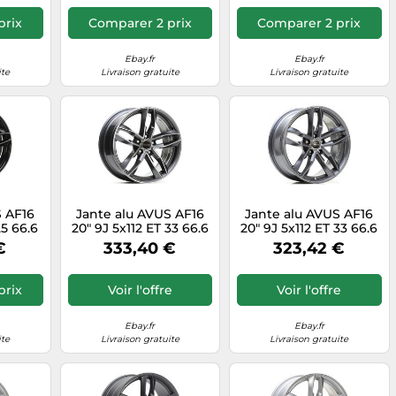
prix
Comparer 2 prix
Comparer 2 prix
Ebay.fr
Ebay.fr
ite
Livraison gratuite
Livraison gratuite
S AF16
Jante alu AVUS AF16
Jante alu AVUS AF16
25 66.6
20" 9J 5x112 ET 33 66.6
20" 9J 5x112 ET 33 66.6
SHED
ANTRACITE
ANTHRACITE
€
333,40 €
323,42 €
DIAMANTATO
prix
Voir l'offre
Voir l'offre
Ebay.fr
Ebay.fr
ite
Livraison gratuite
Livraison gratuite