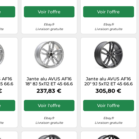
e
Voir l'offre
Voir l'offre
Ebay.fr
Ebay.fr
ite
Livraison gratuite
Livraison gratuite
S AF16
Jante alu AVUS AF16
Jante alu AVUS AF16
35 66.6
18" 8J 5x112 ET 45 66.6
20" 9J 5x112 ET 45 66.6
VER
HYPER SILVER
MATT ANTHRACITE
€
237,83 €
305,80 €
POLISHED
e
Voir l'offre
Voir l'offre
Ebay.fr
Ebay.fr
ite
Livraison gratuite
Livraison gratuite