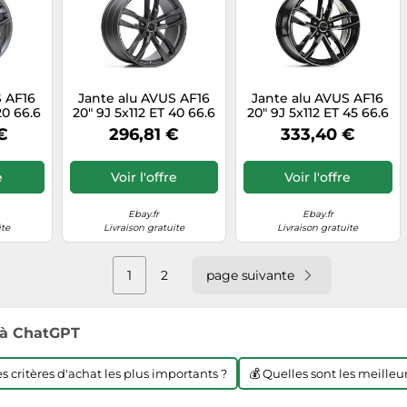
S AF16
Jante alu AVUS AF16
Jante alu AVUS AF16
20 66.6
20" 9J 5x112 ET 40 66.6
20" 9J 5x112 ET 45 66.6
TE
MATT ANTHRACITE
BLACK POLISHED
€
296,81 €
333,40 €
e
Voir l'offre
Voir l'offre
Ebay.fr
Ebay.fr
ite
Livraison gratuite
Livraison gratuite
1
2
page suivante
à ChatGPT
les critères d'achat les plus importants ?
💰 Quelles sont les meilleur