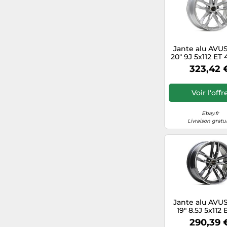
19
Jante alu AVU
20" 9J 5x112 ET 
HYPER SIL
323,42 
Voir l'offr
Ebay.fr
Livraison gratu
Jante alu AVU
19" 8.5J 5x112 
66.6 ANTRAC
290,39 
DIAMANTA