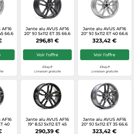
S AF16
Jante alu AVUS AF16
Jante alu AVUS AF16
45 66.6
20" 9J 5x112 ET 35 66.6
20" 9J 5x112 ET 40 66.6
VER
MATT ANTHRACITE
HYPER SILVER
€
296,81 €
323,42 €
e
Voir l'offre
Voir l'offre
Ebay.fr
Ebay.fr
ite
Livraison gratuite
Livraison gratuite
S AF16
Jante alu AVUS AF16
Jante alu AVUS AF16
ET 40
19" 8.5J 5x112 ET 45
20" 9J 5x112 ET 35 66.6
ITE
66.6 BLACK POLISHED
ANTHRACITE
€
290,39 €
323,42 €
TO