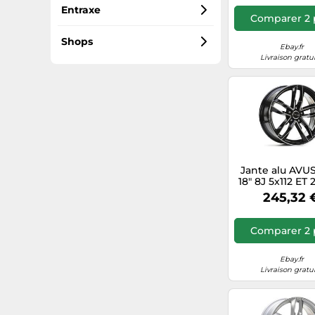
Noir
9
20
Entraxe
Comparer 2 
8
25
5x112
Shops
Ebay.fr
Livraison gratu
7.5
45
Ebay.fr
10
29
Goodwheel.fr
35
51
Jante alu AVU
18" 8J 5x112 ET 
40
BLACK POLI
245,32 
33
Comparer 2 
32
Ebay.fr
Livraison gratu
38