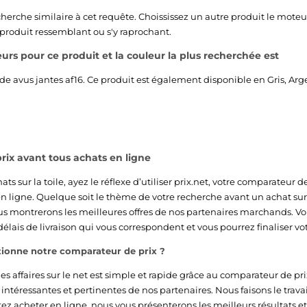
echerche similaire à cet requête. Choississez un autre produit le moteu
 produit ressemblant ou s'y raprochant.
leurs pour ce produit et la couleur la plus recherchée est
de avus jantes af16. Ce produit est également disponible en
Gris
,
Arg
rix avant tous achats en ligne
ats sur la toile, ayez le réflexe d’utiliser prix.net, votre comparateur 
en ligne. Quelque soit le thème de votre recherche avant un achat sur 
us montrerons les meilleures offres de nos partenaires marchands. Vou
délais de livraison qui vous correspondent et vous pourrez finaliser 
onne notre comparateur de prix ?
es affaires sur le net est simple et rapide grâce au comparateur de pr
us intéressantes et pertinentes de nos partenaires. Nous faisons le tra
ez acheter en ligne, nous vous présenterons les meilleurs résultats et