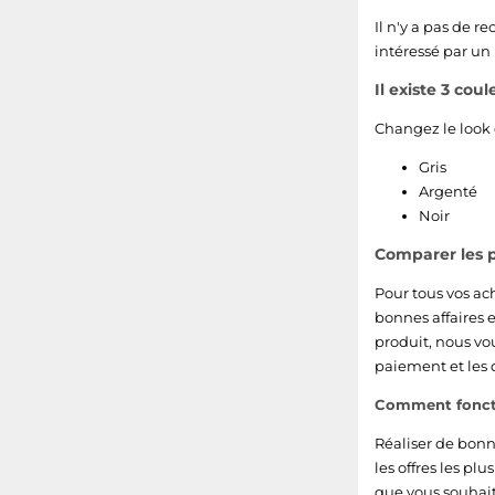
Il n'y a pas de r
intéressé par un
Il existe 3 cou
Changez le look 
Gris
Argenté
Noir
Comparer les p
Pour tous vos ach
bonnes affaires 
produit, nous vo
paiement et les 
Comment foncti
Réaliser de bonn
les offres les pl
que vous souhait