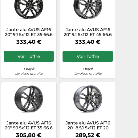
Jante alu AVUS AF16
Jante alu AVUS AF16
20" 9J 5x112 ET 35 66.6
20" 9J 5x112 ET 45 66.6
BLACK POLISHED
ANTRACITE
333,40 €
333,40 €
DIAMANTATO
Voir l'offre
Voir l'offre
Ebay.fr
Ebay.fr
Livraison gratuite
Livraison gratuite
Jante alu AVUS AF16
Jante alu AVUS AF16
20" 9J 5x112 ET 35 66.6
20" 8.5J 5x112 ET 20
MATT ANTHRACITE
66.6 ANTHRACITE
305,80 €
289,52 €
POLISHED