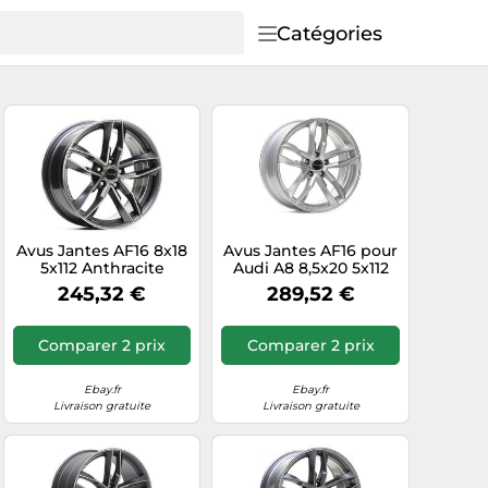
Catégories
Avus Jantes AF16 8x18
Avus Jantes AF16 pour
5x112 Anthracite
Audi A8 8,5x20 5x112
Polished pour Audi A6
Hyper Silver D6I
245,32 €
289,52 €
UZ6
Comparer 2 prix
Comparer 2 prix
Ebay.fr
Ebay.fr
Livraison gratuite
Livraison gratuite