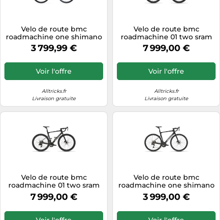
Velo de route bmc
Velo de route bmc
roadmachine one shimano
roadmachine 01 two sram
ultegra di2 12v 700 mm
force axs 12v 700 mm noir
3 799,99 €
7 999,00 €
beige 2026
carbone 2027
Voir l'offre
Voir l'offre
Alltricks.fr
Alltricks.fr
Livraison gratuite
Livraison gratuite
Velo de route bmc
Velo de route bmc
roadmachine 01 two sram
roadmachine one shimano
force axs 12v 700 mm noir
ultegra di2 12v 700 mm noir
7 999,00 €
3 999,00 €
carbone 2027
carbone 2027
Voir l'offre
Voir l'offre