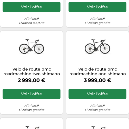
Voir l'offre
Voir l'offre
Alltricks.fr
Alltricks.fr
Livraison à 3,99 €
Livraison gratuite
Velo de route bmc
Velo de route bmc
roadmachine two shimano
roadmachine one shimano
105 di2 12v 700 mm blanc
ultegra di2 12v 700 mm noir
2 999,00 €
3 999,00 €
2027
carbone 2027
Voir l'offre
Voir l'offre
Alltricks.fr
Alltricks.fr
Livraison gratuite
Livraison gratuite