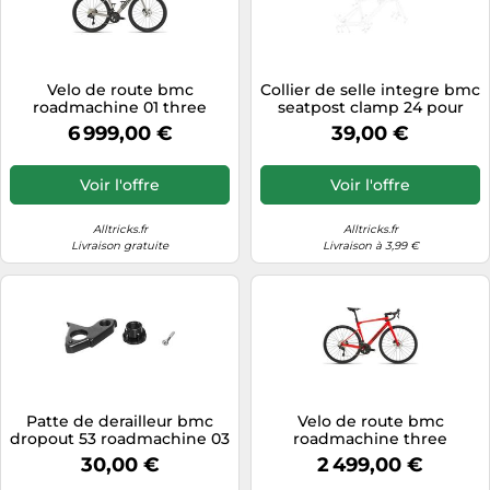
Velo de route bmc
Collier de selle integre bmc
roadmachine 01 three
seatpost clamp 24 pour
shimano ultegra di2 12v 700
roadmachine
6 999,00 €
39,00 €
mm gris noir 2027
Voir l'offre
Voir l'offre
Alltricks.fr
Alltricks.fr
Livraison gratuite
Livraison à 3,99 €
Patte de derailleur bmc
Velo de route bmc
dropout 53 roadmachine 03
roadmachine three
shimano 105 12v 700 mm
30,00 €
2 499,00 €
rouge noir 2027