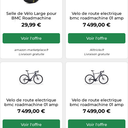
Selle de Vélo Large pour
Velo de route electrique
BMC Roadmachine
bmc roadmachine 01 amp
AMP/URS AMP/Fourstroke
one shimano 105 di2 12v
29,99 €
7 499,00 €
AMP
360 wh 700 mm noir
carbone 2027
Voir l'offre
Voir l'offre
amazon-marketplace.fr
Alltricks.fr
Livraison gratuite
Livraison gratuite
Velo de route electrique
Velo de route electrique
bmc roadmachine 01 amp
bmc roadmachine 01 amp
one shimano 105 di2 12v
one shimano 105 di2 12v
7 499,00 €
7 499,00 €
360 wh 700 mm noir
360 wh 700 mm noir
carbone 2027
carbone 2027
Voir l'offre
Voir l'offre