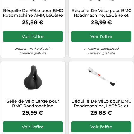
Tablettes tactiles
Béquille De VéLo pour BMC
Béquille De VéLo pour BMC
Roadmachine AMP, LéGèRe
Roadmachine, LéGèRe et
Tondeuses cheveux & barbe
et RéGlable en Alliage
RéGlable en Alliage
25,88 €
28,99 €
D'Aluminium,
D'Aluminium,
Téléphonie
AntidéRapante Et Stable,C-
AntidéRapante Et Stable,A
Téléviseurs
Black
Voir l'offre
Voir l'offre
Télévision & vidéo
amazon-marketplace.fr
amazon-marketplace.fr
Électroménager
Livraison gratuite
Livraison gratuite
Selle de Vélo Large pour
Béquille De VéLo pour BMC
BMC Roadmachine
Roadmachine, LéGèRe et
AMP/URS AMP/Fourstroke
RéGlable en Alliage
29,99 €
25,88 €
AMP
D'Aluminium,
AntidéRapante Et Stable,C-
White
Voir l'offre
Voir l'offre