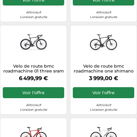
Alltricks.fr
Alltricks.fr
Livraison gratuite
Livraison gratuite
Velo de route bmc
Velo de route bmc
roadmachine 01 three sram
roadmachine one shimano
force axs 12v 700 mm noir
ultegra di2 12v 700 mm noir
6 499,99 €
3 999,00 €
2026
carbone 2027
Voir l'offre
Voir l'offre
Alltricks.fr
Alltricks.fr
Livraison gratuite
Livraison gratuite