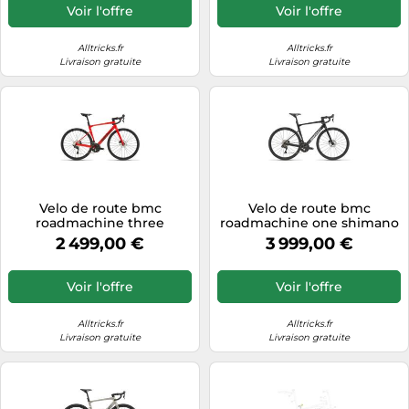
Voir l'offre
Voir l'offre
Alltricks.fr
Alltricks.fr
Livraison gratuite
Livraison gratuite
Velo de route bmc
Velo de route bmc
roadmachine three
roadmachine one shimano
shimano 105 12v 700 mm
ultegra di2 12v 700 mm noir
2 499,00 €
3 999,00 €
rouge noir 2027
carbone 2027
Voir l'offre
Voir l'offre
Alltricks.fr
Alltricks.fr
Livraison gratuite
Livraison gratuite