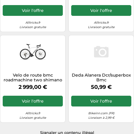
Voir l'offre
Voir l'offre
Alltricks.fr
Alltricks.fr
Livraison gratuite
Livraison gratuite
Velo de route bmc
Deda Alanera Dcr/superbox
roadmachine two shimano
Bmc
105 di2 12v 700 mm blanc
Teammachine/roadmachine/k
2 999,00 €
50,99 €
2027
Top Cover Adapter Argenté
Voir l'offre
Voir l'offre
Alltricks.fr
Bikeinn.com (FR)
Livraison gratuite
Livraison à 2,99 €
Signaler un contenu illégal