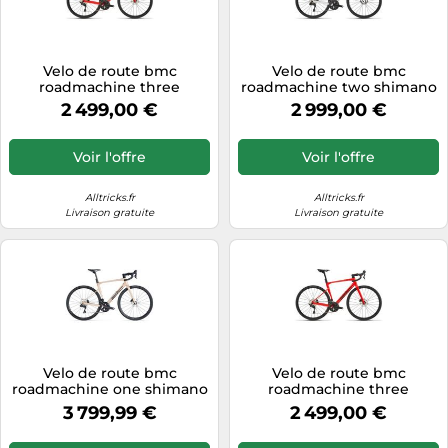
Velo de route bmc
Velo de route bmc
roadmachine three
roadmachine two shimano
shimano 105 12v 700 mm
105 di2 12v 700 mm blanc
2 499,00 €
2 999,00 €
rouge noir 2027
2027
Voir l'offre
Voir l'offre
Alltricks.fr
Alltricks.fr
Livraison gratuite
Livraison gratuite
Velo de route bmc
Velo de route bmc
roadmachine one shimano
roadmachine three
ultegra di2 12v 700 mm
shimano 105 12v 700 mm
3 799,99 €
2 499,00 €
beige 2026
rouge noir 2027