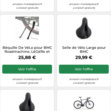
amazon-marketplace.fr
amazon-marketplace.fr
Livraison gratuite
Livraison gratuite
Béquille De VéLo pour BMC
Selle de Vélo Large pour
Roadmachine, LéGèRe et
BMC
RéGlable en Alliage
Teammachine/Roadmachine
25,88 €
29,99 €
D'Aluminium,
Road/Speedmachine/Trackmachine
AntidéRapante Et Stable,C-
Black
Voir l'offre
Voir l'offre
amazon-marketplace.fr
amazon-marketplace.fr
Livraison gratuite
Livraison gratuite