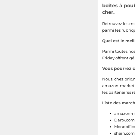
boîtes à pou
24
cher.
32
Retrouvez les mei
parmi les rubri
4.5
Quel est le meil
49
Parmi toutes nos 
Friday offrent g
7.5
Vous pourrez 
80
Nous, chez prix.
amazon-marketp
91
les partenaires r
17
Liste des march
26
amazon-ma
Darty.com
48
Mondoffice
shein.com 