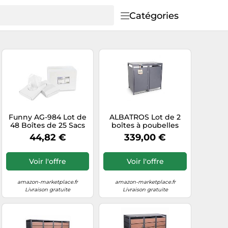
Catégories
Funny AG-984 Lot de
ALBATROS Lot de 2
48 Boîtes de 25 Sacs
boîtes à poubelles
Hygiéniques Blanc
murales - 120 l à 240 l -
44,82 €
339,00 €
Pour deux bacs - En
métal galvanisé
RAL7016 anthracite -
Voir l'offre
Voir l'offre
Dos ouvert - Meilleure
ventilation - Résistant
aux intempéries -
amazon-marketplace.fr
amazon-marketplace.fr
Pieds réglables
Livraison gratuite
Livraison gratuite