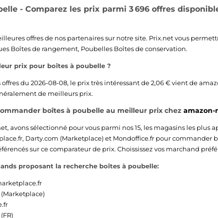
belle - Comparez les prix parmi 3 696 offres disponib
lleures offres de nos partenaires sur notre site. Prix.net vous permett
ques
Boîtes de rangement
,
Poubelles
Boîtes de conservation
.
leur prix pour boîtes à poubelle ?
offres du 2026-08-08, le prix très intéressant de 2,06 € vient de
amazo
énéralement de meilleurs prix.
commander boîtes à poubelle au meilleur prix chez
amazon-m
net, avons sélectionné pour vous parmi nos 15, les magasins les plus a
lace.fr
,
Darty.com (Marketplace)
et
Mondoffice.fr
pour commander boît
éférencés sur ce comparateur de prix. Choississez vos marchand préféré
ands proposant la recherche boîtes à poubelle:
rketplace.fr
 (Marketplace)
.fr
(FR)