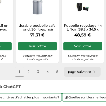
if en
durable poubelle safe,
Poubelle recyclage 44
avec
rond, 30 litres, noir
L Noir (38,5 x 34,5 x
ative,
noir
54,5 cm) (3 Uds)
€
71,31 €
48,59 €
rond
dessus
re,
e
Voir l'offre
Voir l'offre
lon,
cher,
rème,
ce.fr
Darty.com (Marketplace)
Darty.com (Marketplace)
ble,
9 €
Livraison gratuite
Livraison gratuite
oubelle
1
2
3
4
5
page suivante
à ChatGPT
les critères d'achat les plus importants ?
💰 Quelles sont les meilleur