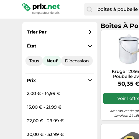
Boîtes À Po
Trier Par
Préférés
État
Prix croissant
Tous
Neuf
D’occasion
Prix total
Krüger 2056
Prix décroissant
Poubelle a
Prix
Couvercle Em
50,35 
Blanc 10 
2,00 € - 14,99 €
Voir l'offr
15,00 € - 21,99 €
amazon-marketpla
Livraison à 14,9
22,00 € - 29,99 €
30,00 € - 53,99 €