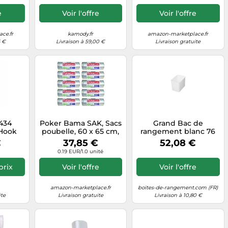
poubelles, métal
galvanisé RAL7016
e
Voir l'offre
Voir l'offre
anthracite, dos ouvert,
meilleure ventilation,
résistant aux
ce.fr
kamody.fr
amazon-marketplace.fr
intempéries, pieds
6 €
Livraison à 59,00 €
Livraison gratuite
434
Poker Bama SAK, Sacs
Grand Bac de
Hook
poubelle, 60 x 65 cm,
rangement blanc 76
lack,
10 boîtes de 20 sacs
litres Collect
€
37,85 €
52,08 €
8.7~16 x
0.19 EUR/1.0 unité
prix
Voir l'offre
Voir l'offre
amazon-marketplace.fr
boites-de-rangement.com (FR)
ite
Livraison gratuite
Livraison à 10,80 €