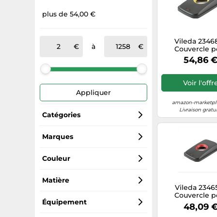
plus de 54,00 €
Vileda 23468
à
Couvercle p
poubelle recy
54,86 
boîtes 29X49
jaune
Voir l'offr
Appliquer
amazon-marketpla
Livraison gratu
Catégories
Boîtes de rangement
Marques
Generic Sports
Poubelles
Couleur
Generisch
Boîtes de conservation
Noir
Matière
Vileda 23465
Couvercle p
Profissimo
Coffres à jouets
Argenté
Plastique
Équipement
poubelle recy
48,09 
boîtes 29X49