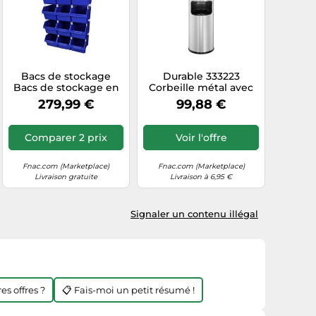
Bacs de stockage
Durable 333223
Bacs de stockage en
Corbeille métal avec
plastique Bacs de
cendrier cendrier sur
279,99 €
99,88 €
rangement Bacs de
pied sûr, auto-
stockage
extinguible avec
poubelle 17l et
Comparer 2 prix
Voir l'offre
cendrier 2l, argent
Argent G
Fnac.com (Marketplace)
Fnac.com (Marketplace)
Livraison gratuite
Livraison à 6,95 €
Signaler un contenu illégal
es offres ?
📋 Fais-moi un petit résumé !