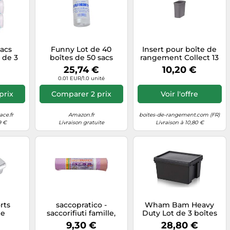
Sacs
Funny Lot de 40
Insert pour boîte de
 de 3
boîtes de 50 sacs
rangement Collect 13
 50 L
poubelle en PEHD
litres
25,74 €
10,20 €
ée
pour salle de bain
0.01 EUR/1.0 unité
Transparent 310 x 370
mm
prix
Comparer 2 prix
Voir l'offre
ce.fr
Amazon.fr
boites-de-rangement.com (FR)
9 €
Livraison gratuite
Livraison à 10,80 €
rts
saccopratico -
Wham Bam Heavy
de
saccorifiuti famille,
Duty Lot de 3 boîtes
nt
avec les poignées, 55
de recyclage avec
9,30 €
28,80 €
e de
x 65 cm - 3 boîtes de
couvercle Noir 16 l 39 x