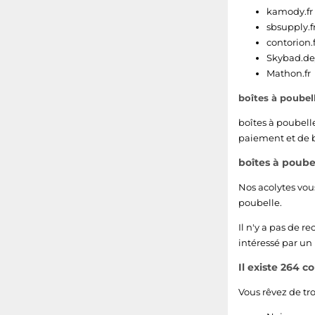
56
kamody.fr
sbsupply.fr
120
contorion.f
Skybad.de/
1.7
Mathon.fr
boîtes à poubel
3.5
boîtes à poubell
33
paiement et de bo
boîtes à poube
38
Nos acolytes vou
82
poubelle.
6.3
Il n'y a pas de r
intéressé par un
46
Il existe 264 c
150
Vous rêvez de tr