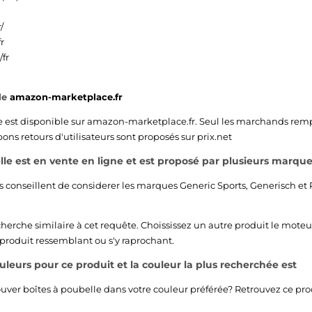
/
r
fr
le
amazon-marketplace.fr
e est disponible sur
amazon-marketplace.fr
. Seul les marchands rempl
ns retours d'utilisateurs sont proposés sur prix.net
lle est en vente en ligne et est proposé par plusieurs marque
s conseillent de considerer les marques
Generic Sports
,
Generisch
et
echerche similaire à cet requête. Choississez un autre produit le moteu
 produit ressemblant ou s'y raprochant.
ouleurs pour ce produit et la couleur la plus recherchée est
ouver boîtes à poubelle dans votre couleur préférée? Retrouvez ce pro