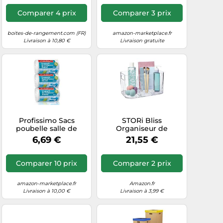
Comparer 4 prix
Comparer 3 prix
boites-de-rangement.com (FR)
amazon-marketplace.fr
Livraison à 10,80 €
Livraison gratuite
Profissimo Sacs
STORi Bliss
poubelle salle de
Organiseur de
bains – Lot 3 boîtes
cosmétiques en
6,69 €
21,55 €
×255, 5 l, poignée,
plastique à 5
polyéthylène recyclé
compartiments |
Transparent | Poubelle
Comparer 10 prix
Comparer 2 prix
de maquillage
rectangulaire divisée
et panier de
amazon-marketplace.fr
Amazon.fr
rangement avec
Livraison à 10,00 €
Livraison à 3,99 €
poignées passe-
partout | Coins
arrondis |