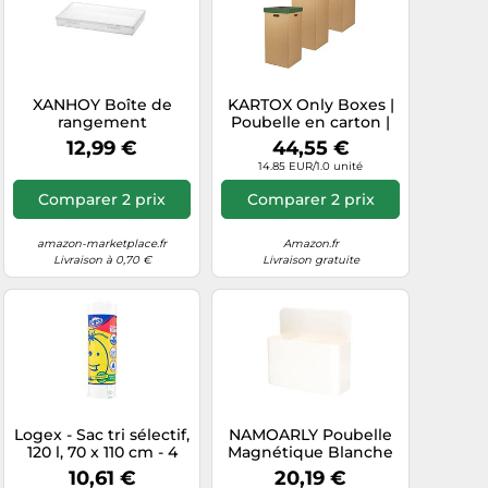
XANHOY Boîte de
KARTOX Only Boxes |
rangement
Poubelle en carton |
transparente pour
Poubelle avec
12,99 €
44,55 €
pinceaux de peinture,
couvercle |
14.85 EUR/1.0 unité
crayons, aquarelle,
Dimensions 34,2 x 34,2
outils de dessin,
x 68 cm | Lot de 3
Comparer 2 prix
Comparer 2 prix
poubelle robuste de
pièces | Couleurs vert,
rangement pour
bleu et jaune
papeterie, étui de
amazon-marketplace.fr
Amazon.fr
finition
Livraison à 0,70 €
Livraison gratuite
Logex - Sac tri sélectif,
NAMOARLY Poubelle
120 l, 70 x 110 cm - 4
Magnétique Blanche
boîtes de 10 sacs [40
2 Pièces pour
10,61 €
20,19 €
sacs]
Rangement Peluches,