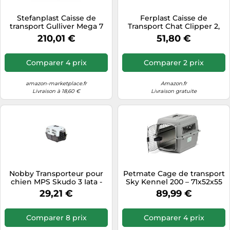
Tablettes tactiles
Stefanplast Caisse de
Ferplast Caisse de
transport Gulliver Mega 7
Transport Chat Clipper 2,
Tondeuses cheveux & barbe
102 x 72 x 76 cm
IATA, Cage de Transport
210,01 €
51,80 €
pour Petits Chiens et Chats
Téléphonie
Max 8 Kg, Boite Transport,
Téléviseurs
Voyage Animaux Voiture
Comparer 4 prix
Comparer 2 prix
Avion Train, 57 x 37 x h 36
Télévision & vidéo
cm, Porte en Acier
amazon-marketplace.fr
Amazon.fr
Électroménager
Livraison à 18,60 €
Livraison gratuite
Nobby Transporteur pour
Petmate Cage de transport
chien MPS Skudo 3 Iata -
Sky Kennel 200 – 71x52x55
Porte en métal - Gris/Beige
cm, gris – Norme IATA –
29,21 €
89,99 €
Pour chien moyen
Comparer 8 prix
Comparer 4 prix