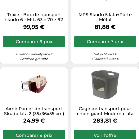
Trixie - Box de transport
MPS Skudo 5 Iata+Porte
skudo 6 - M-L: 63 × 70 × 92
Métal
cm, taupe/sable
99,95 €
81,88 €
Comparer 9 prix
Comparer 7 prix
amazon-marketplace.fr
Galop Store FR
Livraison gratuite
Livraison à 6,99 €
Aimé Panier de transport
Cage de transport pour
Skudo Iata 2 (35x36x55 cm)
chien giant Moderna Iata
pour chien
Gateway Noir 99,2x65,7x81,3
24,99 €
283,81 €
cm
Comparer 9 prix
Voir l'offre