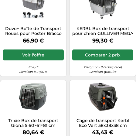
Duvo+ Boîte de Transport
KERBL Box de transport
Roues pour Poster Bracco
pour chien GULLIVER MEGA
Iata 4/5/6 - Set Avec 4 Forts
81 x 61 x 60 cm Gris
66,90 €
99,30 €
Voir l'offre
Comparer 2 prix
Ebay.fr
Darty.com (Marketplace)
Livraison à 21,90 €
Livraison gratuite
Trixie Box de transport
Cage de transport Kerbl
Giona 5 60×61×81 cm
Eco Vert 58x38x38 cm
Anthracite Gris-Vert
80,64 €
43,43 €