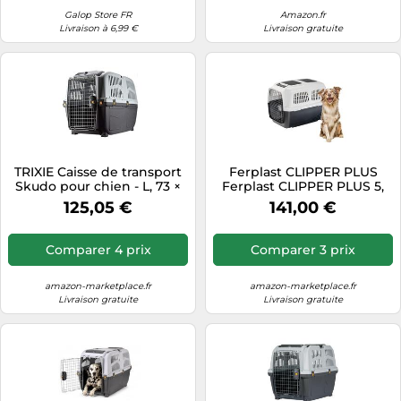
Galop Store FR
Amazon.fr
Livraison à 6,99 €
Livraison gratuite
TRIXIE Caisse de transport
Ferplast CLIPPER PLUS
Skudo pour chien - L, 73 ×
Ferplast CLIPPER PLUS 5,
76 × 105 cm
caisse de transport pour
125,05 €
141,00 €
chiens de taille moyenne,
avec serrure à 2 voies,
Comparer 4 prix
Comparer 3 prix
amazon-marketplace.fr
amazon-marketplace.fr
Livraison gratuite
Livraison gratuite