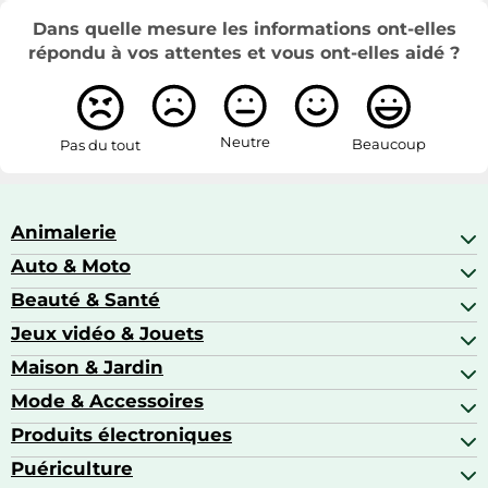
Dans quelle mesure les informations ont-elles
répondu à vos attentes et vous ont-elles aidé ?
Neutre
Beaucoup
Pas du tout
Animalerie
Auto & Moto
Abris pour animaux sauvages
Aquariophilie
Beauté & Santé
Accessoires auto
Colliers GPS
Attelage & portage
Jeux vidéo & Jouets
Alimentation bébé
Matériel orthopédique pour animaux
Autoradios
Amour & contraception
Maison & Jardin
Accessoires de gaming
Casques moto
Appareils de coiffure
Consoles de jeux
Mode & Accessoires
Ameublement
Brosses à dents électriques
Drones
Articles de cuisine & d'entretien ménager
Produits électroniques
Accessoires de mode
Jeux PS4
Aspirateurs souffleurs
Arts textiles
Puériculture
Accessoires smartphones
Barbecues & planchas