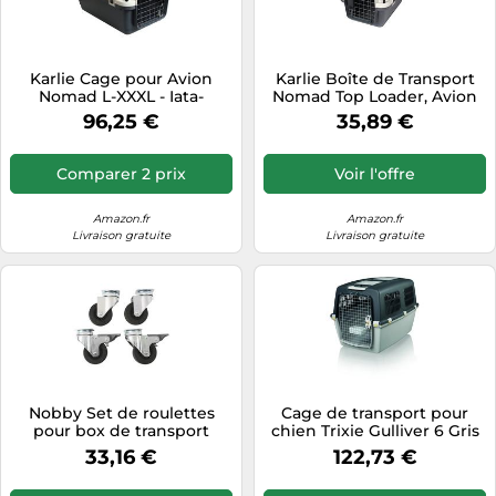
Karlie Cage pour Avion
Karlie Boîte de Transport
Nomad L-XXXL - Iata-
Nomad Top Loader, Avion
Zugelassen,Hundetransport,Rouleaux
IATA, XS, 51 x 33,5 x 33 cm,
96,25 €
35,89 €
Gris-Noir
Comparer 2 prix
Voir l'offre
Amazon.fr
Amazon.fr
Livraison gratuite
Livraison gratuite
Nobby Set de roulettes
Cage de transport pour
pour box de transport
chien Trixie Gulliver 6 Gris
chien Trixie Skudo 4-7 - 4
64x64x92 cm
33,16 €
122,73 €
pièces