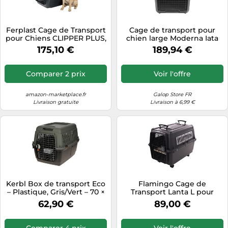
Ferplast Cage de Transport
Cage de transport pour
pour Chiens CLIPPER PLUS,
chien large Moderna Iata
IATA, Boite Panier
Gateway Noir 71,1x51,8x54,1
175,10 €
189,94 €
Transport Grand Chien max
cm
45 Kg, Fermeture sécurisée,
Compartiment pour
Comparer 2 prix
Voir l'offre
accessoires, Poignée
amovible, 93 x 65 x h 68 cm
amazon-marketplace.fr
Galop Store FR
Livraison gratuite
Livraison à 6,99 €
Kerbl Box de transport Eco
Flamingo Cage de
– Plastique, Gris/Vert – 70 ×
Transport Lanta L pour
50 × 51,5 cm
Chien - qualité superieur -
62,90 €
89,00 €
56x80x59.5CM - 2 poignées
pour Un déplacement aisé
- inclut Une gamelle
Comparer 4 prix
Voir l'offre