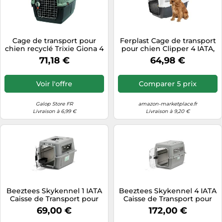
Cage de transport pour
Ferplast Cage de transport
chien recyclé Trixie Giona 4
pour chien Clipper 4 IATA,
Gris 50x51x70 cm
moyenne, max 20 kg,
71,18 €
64,98 €
71x50x51 cm porte acier
Voir l'offre
Comparer 5 prix
Galop Store FR
amazon-marketplace.fr
Livraison à 6,99 €
Livraison à 9,20 €
Beeztees Skykennel 1 IATA
Beeztees Skykennel 4 IATA
Caisse de Transport pour
Caisse de Transport pour
Chien de 7 kg Gris
Chien de 22,5-32 kg Gris
69,00 €
172,00 €