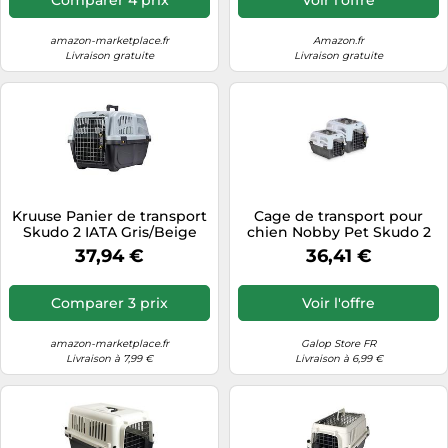
Amovible et Un Abreuvoir
antidéversement
amazon-marketplace.fr
Amazon.fr
Livraison gratuite
Livraison gratuite
Kruuse Panier de transport
Cage de transport pour
Skudo 2 IATA Gris/Beige
chien Nobby Pet Skudo 2
Porte en métal 55x36x35
Open Gris 55x36x35 cm
37,94 €
36,41 €
cm
Comparer 3 prix
Voir l'offre
amazon-marketplace.fr
Galop Store FR
Livraison à 7,99 €
Livraison à 6,99 €