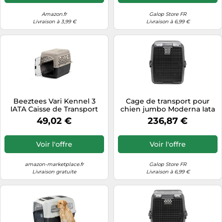
Amazon.fr
Galop Store FR
Livraison à 3,99 €
Livraison à 6,99 €
Beeztees Vari Kennel 3
Cage de transport pour
IATA Caisse de Transport
chien jumbo Moderna Iata
pour Chien de 13,5-22,5 kg
Gateway Noir 91,3x64,3x68,7
49,02 €
236,87 €
Crème
cm
Voir l'offre
Voir l'offre
amazon-marketplace.fr
Galop Store FR
Livraison gratuite
Livraison à 6,99 €