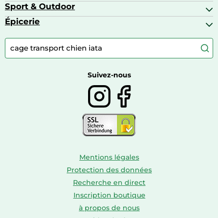
Bagages
Appareils photo hybrides
Sport & Outdoor
Chaises hautes
Baskets
Appareils photo numériques
Jouets
Épicerie
Appareils de fitness
Appareils photo numériques compacts
Lits bébé
Articles de sport
Autour du café
Meubles à langer
Camping
Autour du thé
Caravaning
Autour du vin
Boissons
Suivez-nous
Mentions légales
Protection des données
Recherche en direct
Inscription boutique
à propos de nous