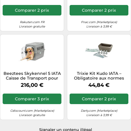
Comparer 2 prix
Comparer 2 prix
Rakuten.com FR
Fnac.com (Marketplace)
Livraison gratuite
Livraison à 3,99 €
Beeztees Skykennel 5 IATA
Trixie Kit Kudo IATA –
Caisse de Transport pour
Obligatoire aux normes
Chien de 32-41 kg Gris
IATA pour transport aérien
216,00 €
44,84 €
d'animaux TR-39739
Comparer 3 prix
Comparer 2 prix
Cdiscount.com (Marketplace)
Darty.com (Marketplace)
Livraison gratuite
Livraison à 3,99 €
Signaler un contenu illégal