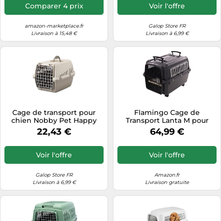
Comparer 4 prix
Voir l'offre
amazon-marketplace.fr
Galop Store FR
Livraison à 15,48 €
Livraison à 6,99 €
Cage de transport pour
Flamingo Cage de
chien Nobby Pet Happy
Transport Lanta M pour
Planet Trotter 1 Gris
Chien - qualité superieur -
22,43 €
64,99 €
49x33x30 cm
51x71x48CM - 2 poignées
pour Un déplacement aisé
- inclut Une gamelle
Voir l'offre
Voir l'offre
Amovible et Un Abreuvoir
antidéversement
Galop Store FR
Amazon.fr
Livraison à 6,99 €
Livraison gratuite