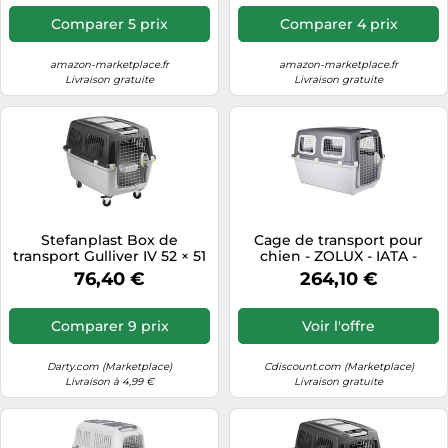
Comparer 5 prix
Comparer 4 prix
amazon-marketplace.fr
amazon-marketplace.fr
Livraison gratuite
Livraison gratuite
Stefanplast Box de
Cage de transport pour
transport Gulliver IV 52 × 51
chien - ZOLUX - IATA -
× 72 cm
Grand modèle - 35-40kg -
76,40 €
264,10 €
Vert
Comparer 9 prix
Voir l'offre
Darty.com (Marketplace)
Cdiscount.com (Marketplace)
Livraison à 4,99 €
Livraison gratuite