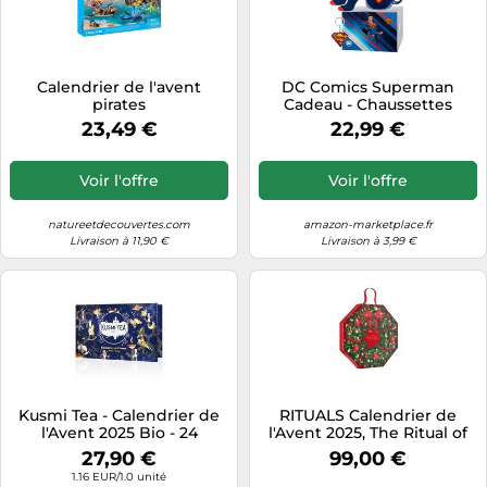
Calendrier de l'avent
DC Comics Superman
pirates
Cadeau - Chaussettes
Homme & Tasse & Porte-
23,49 €
22,99 €
clés 40-45
Voir l'offre
Voir l'offre
natureetdecouvertes.com
amazon-marketplace.fr
Livraison à 11,90 €
Livraison à 3,99 €
Kusmi Tea - Calendrier de
RITUALS Calendrier de
l'Avent 2025 Bio - 24
l'Avent 2025, The Ritual of
Surprises - Thés Noirs,
Advent, un compte à
27,90 €
99,00 €
Verts, Blanc, Infusions -
rebours festif avec une
1.16 EUR/1.0 unité
Idée Cadeau Femme et
couronne classique,