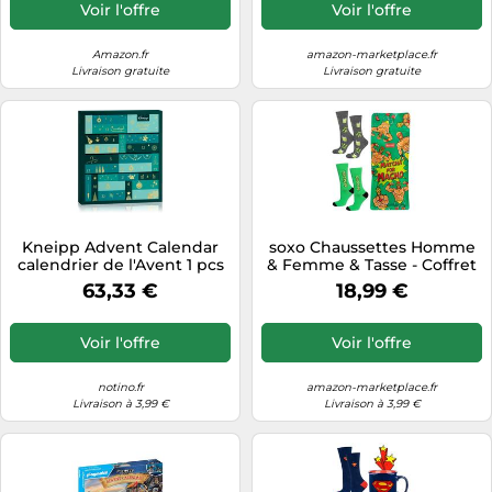
kit d'entretien pour la
Voir l'offre
Voir l'offre
période de l'Avent avec
produits NIVEA Men, NIVEA
Amazon.fr
amazon-marketplace.fr
Livraison gratuite
Livraison gratuite
Kneipp Advent Calendar
soxo Chaussettes Homme
calendrier de l'Avent 1 pcs
& Femme & Tasse - Coffret
Matcha Cadeau 35-45
63,33 €
18,99 €
Voir l'offre
Voir l'offre
notino.fr
amazon-marketplace.fr
Livraison à 3,99 €
Livraison à 3,99 €