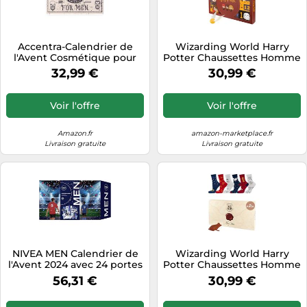
Accentra-Calendrier de
Wizarding World Harry
l'Avent Cosmétique pour
Potter Chaussettes Homme
hommes avec 24 produits
& Femme - Cadeau Drôle
32,99 €
30,99 €
de soin Beauté pour
35-45
hommes -Calendrier de
Noël Soins avec lotion
Voir l'offre
Voir l'offre
corporelle après-
rasage,savon,gel
douche,soins de la barbe,
Amazon.fr
amazon-marketplace.fr
etc.
Livraison gratuite
Livraison gratuite
NIVEA MEN Calendrier de
Wizarding World Harry
l'Avent 2024 avec 24 portes
Potter Chaussettes Homme
pleines de surprises
& Femme - Cadeau Drôle
56,31 €
30,99 €
dorlotées, calendrier de
35-45
Noël avec produits de soin,