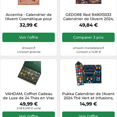
Accentra - Calendrier de
GEDORE Red R49013033
l'Avent Cosmétique pour
Calendrier de l'Avent 2024,
hommes avec 24 produits
33 pièces, pour homme,
32,99 €
49,84 €
de soins Calendrier de Noël
cadeau pour homme,
Soins avec lotion pour le
calendrier de l'Avent 2024
corps, après-rasage, savon,
Voir l'offre
Comparer 3 prix
gel douche, soins de la
barbe, etc…
Amazon.fr
amazon-marketplace.fr
Livraison gratuite
Livraison à 14,90 €
VAHDAM, Coffret Cadeau
Pukka Calendrier de l'Avent
de Luxe de 24 Thés en Vrac
2024 Thé Vert et Infusions,
Uniques en Boîtes - Coffret
Idée cadeau pour Homme
49,99 €
14,99 €
Cadeau Premium | Sans
et Femme, Sélection de
2.08 EUR/1.0 unité
Gluten et Sans OGM |
Thés Bio, Ingrédients
Cadeaux pour Femmes et
Biologiques, 24 Sachets de
Voir l'offre
Voir l'offre