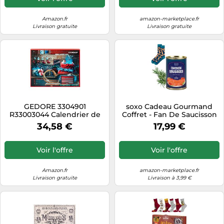
Hommes
Thé
Amazon.fr
amazon-marketplace.fr
Livraison gratuite
Livraison gratuite
GEDORE 3304901
soxo Cadeau Gourmand
R33003044 Calendrier de
Coffret - Fan De Saucisson
l'Avent 2023, 44 pièces,
Chaussettes Homme 40-45
34,58 €
17,99 €
rouge, calendrier de l'Avent
pour hommes, cadeau pour
homme, calendrier de
Voir l'offre
Voir l'offre
l'Avent à outils 2023
Amazon.fr
amazon-marketplace.fr
Livraison gratuite
Livraison à 3,99 €