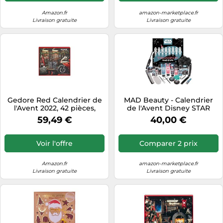
rasage, savon, gel douche,
soin
Amazon.fr
amazon-marketplace.fr
Livraison gratuite
Livraison gratuite
Gedore Red Calendrier de
MAD Beauty - Calendrier
l'Avent 2022, 42 pièces,
de l'Avent Disney STAR
calendrier d'outils pour
WARS pour homme avec
59,49 €
40,00 €
homme, cadeau pour
24 produits cosmétiques,
homme, R49002042
bien-être pour homme,
avec gel douche,
Voir l'offre
Comparer 2 prix
shampoing, savon, peigne -
Calendrier de Noël, motif
Stormtrooper
Amazon.fr
amazon-marketplace.fr
Livraison gratuite
Livraison gratuite