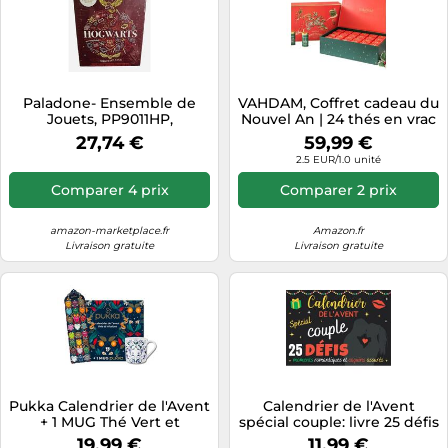
Paladone- Ensemble de
VAHDAM, Coffret cadeau du
Jouets, PP9011HP,
Nouvel An | 24 thés en vrac
Multicolore
dans un coffret cadeau de
27,74 €
59,99 €
luxe - 500g | Cadeaux du
2.5 EUR/1.0 unité
Nouvel An pour femmes et
hommes | Cadeau pour
Comparer 4 prix
Comparer 2 prix
amateurs de thé
amazon-marketplace.fr
Amazon.fr
Livraison gratuite
Livraison gratuite
Pukka Calendrier de l'Avent
Calendrier de l'Avent
+ 1 MUG Thé Vert et
spécial couple: livre 25 défis
Infusions, Idée cadeau pour
romantiques et coquins |
19,99 €
11,99 €