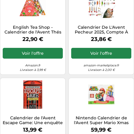
English Tea Shop -
Calendrier De L'Avent
Calendrier de l'Avent Thés
Pecheur 2025, Compte À
& Infusions bio Triangle
Rebours Festif Avec 24
22,90 €
23,86 €
rouge - 25 sachets de thé
Leurres De Pêche Uniques,
et infusions à déguster
Kit D'appâts De Pêches,
avant Noël - Idée cadeau
Calendrier De L'Avent Pour
Voir l'offre
Voir l'offre
Noël femme ou homme
Hommes 2025 24 Jours De
Pêche, Compte À Rebours
De Noël
Amazon.fr
amazon-marketplace.fr
Livraison à 3,99 €
Livraison à 2,00 €
Calendrier de l'Avent
Nintendo Calendrier de
Escape Game: Une enquête
l'Avent Super Mario Xmas
captivante dans les rues de
13,99 €
59,99 €
Londres - Idée cadeau de