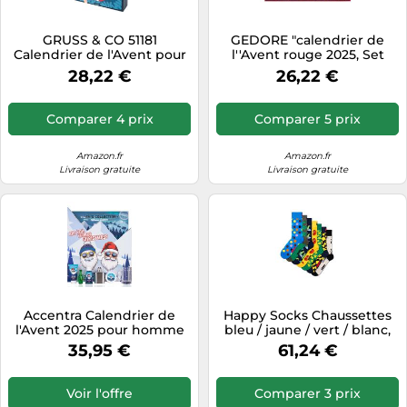
Tablettes tactiles
GRUSS & CO 51181
GEDORE "calendrier de
Tondeuses cheveux & barbe
Calendrier de l'Avent pour
l''Avent rouge 2025, Set
hommes | Calendrier avec
d''outils"
28,22 €
26,22 €
Téléphonie
12 paires de chaussettes
pour homme, pressées
Téléviseurs
individuellement en 24
Comparer 4 prix
Comparer 5 prix
paquets, taille 41-46 |
Télévision & vidéo
Cadeau amusant pour
homme
Amazon.fr
Amazon.fr
Électroménager
Livraison gratuite
Livraison gratuite
Accentra Calendrier de
Happy Socks Chaussettes
l'Avent 2025 pour homme
bleu / jaune / vert / blanc,
avec 24 produits de soins -
Taille 36-40
35,95 €
61,24 €
Calendrier de l'Avent
beauté pour homme -
Calendrier de Noël avec
Voir l'offre
Comparer 3 prix
lotion pour le corps, après-