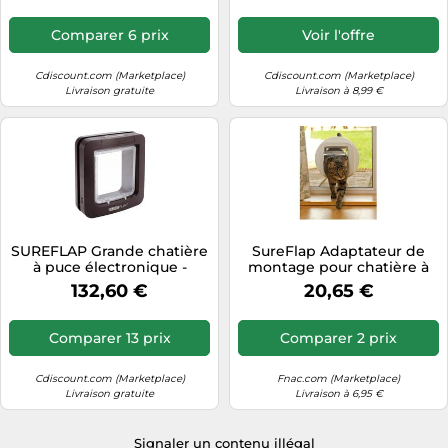
maximum de 32 puces)
Comparer 6 prix
Voir l'offre
Cdiscount.com (Marketplace)
Cdiscount.com (Marketplace)
Livraison gratuite
Livraison à 8,99 €
SUREFLAP Grande chatière
SureFlap Adaptateur de
à puce électronique -
montage pour chatière à
Marron - 178 mm x 170 mm
puce électronique Blanc
132,60 €
20,65 €
(Mémorisation d’un
maximum de 32 puces)
Comparer 13 prix
Comparer 2 prix
Cdiscount.com (Marketplace)
Fnac.com (Marketplace)
Livraison gratuite
Livraison à 6,95 €
Signaler un contenu illégal