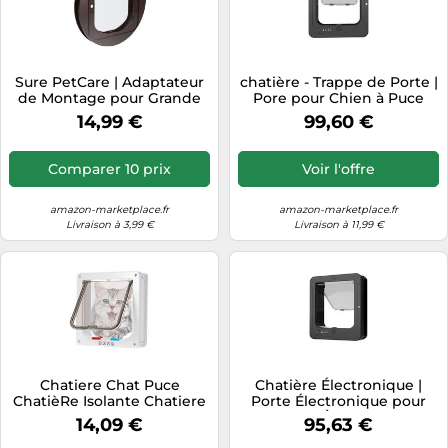
Sure PetCare | Adaptateur
chatière - Trappe de Porte |
de Montage pour Grande
Pore pour Chien à Puce
chatière à Puce
électronique | Chatières
14,99 €
99,60 €
électronique SureFlap
intelligentes pour Animaux
Compatible avec la
de Compagnie avec
chatière DualScan
télécommande et 2 Colliers
Comparer 10 prix
Voir l'offre
SureFlap, pour Portes et
à capteurs | Porte pour
fenêtres en Verre, Marron
Chiens Coupe-Vent | Sortie
amazon-marketplace.fr
amazon-marketplace.fr
Livraison à 3,99 €
Livraison à 11,99 €
Chatiere Chat Puce
Chatière Électronique |
ChatièRe Isolante Chatiere
Porte Électronique pour
pour Chien Chatiere A
Animaux À 4 Sens avec
14,09 €
95,63 €
Puces ÉLéCtroniques
Télécommande Et 2 Colliers