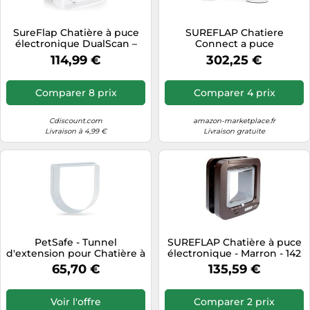
SureFlap Chatière à puce
SUREFLAP Chatiere
électronique DualScan –
Connect a puce
Blanc 142 x 120 mm
electronique + Hub -
114,99 €
302,25 €
(mémorise 32 puces)
iDSCFWTB1 - Blanc Blanc G
Comparer 8 prix
Comparer 4 prix
Cdiscount.com
amazon-marketplace.fr
Livraison à 4,99 €
Livraison gratuite
PetSafe - Tunnel
SUREFLAP Chatière à puce
d'extension pour Chatière à
électronique - Marron - 142
Puce Électronique et
mm x 120 mm
65,70 €
135,59 €
Chatière à Fermeture
(Mémorisation d’un
Manuel - Installation Facile,
maximum de 32 puces)
Entrée Confortable, Aucuns
Voir l'offre
Comparer 2 prix
Outils Nécessaires - Blanc