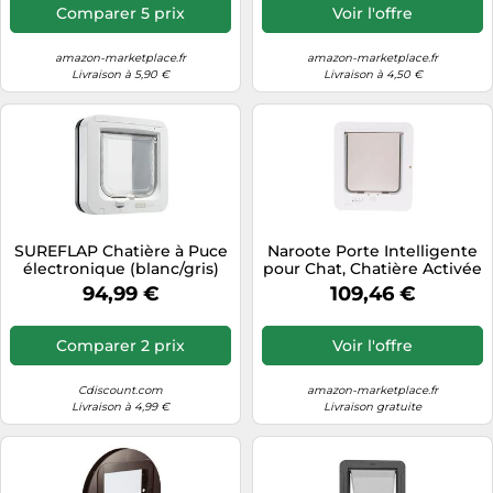
sur Les Portes et fenêtres
pour Chien Sureflap
Comparer 5 prix
Voir l'offre
en Verre, Blanc
ChatièRe Sureflap ChatièRe
avec Puce Brown,l
amazon-marketplace.fr
amazon-marketplace.fr
Livraison à 5,90 €
Livraison à 4,50 €
SUREFLAP Chatière à Puce
Naroote Porte Intelligente
électronique (blanc/gris)
pour Chat, Chatière Activée
par Collier avec Entrée à 2
94,99 €
109,46 €
Voies et Capteur à Puce
électronique, pour Intérieur
et Extérieur jusqu'à 26 X
Comparer 2 prix
Voir l'offre
29,5 Cm
Cdiscount.com
amazon-marketplace.fr
Livraison à 4,99 €
Livraison gratuite