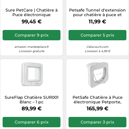
Tablettes tactiles
Sure PetCare | Chatière à
Petsafe Tunnel d'extension
Puce électronique
pour chatière à puce et
Tondeuses cheveux & barbe
SureFlap, Compatible avec
manuelle – Installation
99,45 €
11,99 €
Le médaillon
facile, Marron
Téléphonie
d'identification par
Téléviseurs
radiofréquence et avec Les
Comparer 9 prix
Comparer 5 prix
puces électroniques, pour
Télévision & vidéo
Portes, fenêtres et Murs,
Blanc
amazon-marketplace.fr
Cdiscount.com
Électroménager
Livraison gratuite
Livraison à 4,99 €
SureFlap Chatière SUR001
PetSafe Chatière à Puce
Blanc – 1 pc
électronique Petporte,
accès Automatique avec
89,99 €
165,99 €
Reconnaissance de Puce,
clé de Porte Incluse, pour
Chats jusqu'à 7 kg
Comparer 6 prix
Comparer 3 prix