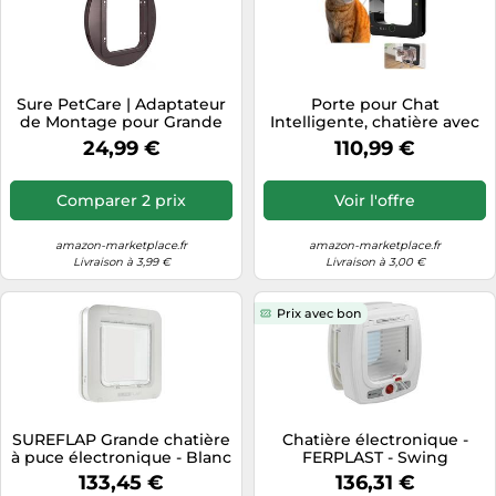
Sure PetCare | Adaptateur
Porte pour Chat
de Montage pour Grande
Intelligente, chatière avec
chatière à Puce
Puce électronique, avec 2
24,99 €
110,99 €
électronique SureFlap et
Colliers de détection et 1
Connect Sure Petcare
télécommande, Taille
SureFlap pour Chats et
d'ouverture : 7.7 * 8.3 in,
Comparer 2 prix
Voir l'offre
Petits Chiens, pour Les
chatière à Puce
Portes et fenêtres en Verre,
électronique，Noir
Blanc
amazon-marketplace.fr
amazon-marketplace.fr
Livraison à 3,99 €
Livraison à 3,00 €
Prix avec bon
SUREFLAP Grande chatière
Chatière électronique -
à puce électronique - Blanc
FERPLAST - Swing
- 178 mm x 170 mm
Microchip - 22,5 x 16,2 x 25,2
133,45 €
136,31 €
(Mémorisation d’un
cm - Blanc - Pour chat