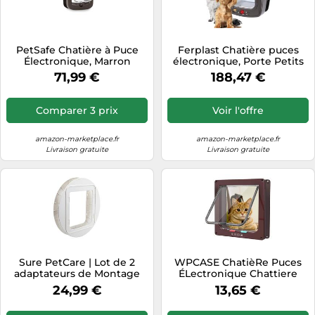
PetSafe Chatière à Puce
Ferplast Chatière puces
Électronique, Marron
électronique, Porte Petits
Chiens et Chats, Entrée et
71,99 €
188,47 €
Sortie 4 Voies, Proctection
contre les Courants d'air,
Collier avec puce inclus,
Comparer 3 prix
Voir l'offre
SWING MICROCHIP Large,
Marron
amazon-marketplace.fr
amazon-marketplace.fr
Livraison gratuite
Livraison gratuite
Sure PetCare | Lot de 2
WPCASE ChatièRe Puces
adaptateurs de Montage
ÉLectronique Chattiere
pour Grande chatière à
Porte Chat Trappe pour
24,99 €
13,65 €
Puce électronique Sure
Chien Grande Taille
Petcare SureFlap, à Installer
ChatièRe À Puces Trappe