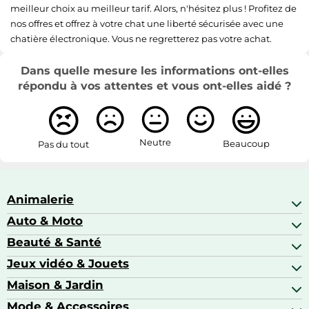
meilleur choix au meilleur tarif. Alors, n'hésitez plus ! Profitez de
nos offres et offrez à votre chat une liberté sécurisée avec une
chatière électronique. Vous ne regretterez pas votre achat.
Dans quelle mesure les informations ont-elles
répondu à vos attentes et vous ont-elles aidé ?
Neutre
Beaucoup
Pas du tout
Animalerie
Auto & Moto
Abris pour animaux sauvages
Aquariophilie
Beauté & Santé
Accessoires auto
Colliers GPS
Attelage & portage
Jeux vidéo & Jouets
Alimentation bébé
Matériel orthopédique pour animaux
Autoradios
Amour & contraception
Maison & Jardin
Accessoires de gaming
Casques moto
Appareils de coiffure
Consoles de jeux
Mode & Accessoires
Ameublement