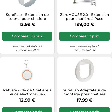
SureFlap - Extension de
ZeroMOUSE 2.0 - Extension
tunnel pour chatière
pour chatière à Puce
TUN001 - Chat - Blanc
électronique, Chatière
12,99 €
199,00 €
connectée pour Chat avec
détecteur de proies (Souris
& Oiseaux) +
Comparer 10 prix
Comparer 2 prix
Reconnaissance de Puce,
App Gratuite
amazon-marketplace.fr
amazon-marketplace.fr
Livraison à 5,90 €
Livraison gratuite
PetSafe - Clé de Chatière à
SureFlap Adaptateur de
Puce électronique -
montage pour chatière
Technologie RFID, sans Pile,
Connect & DualScan –
12,99 €
17,99 €
Fixation Facile
portes et fenêtres en verre,
blanc
Comparer 2 prix
Comparer 7 prix