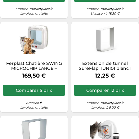
amazon-marketplace.fr
amazon-marketplace.fr
Livraison gratuite
Livraison à 18,30 €
Ferplast Chatière SWING
Extension de tunnel
MICROCHIP LARGE –
SureFlap TUN101 blanc 1
Grands chats & petits
pc(s)
169,50 €
12,25 €
chiens, 4 voies, collier
inclus Blanc
Comparer 5 prix
Comparer 12 prix
Amazon.fr
amazon-marketplace.fr
Livraison gratuite
Livraison à 9,00 €