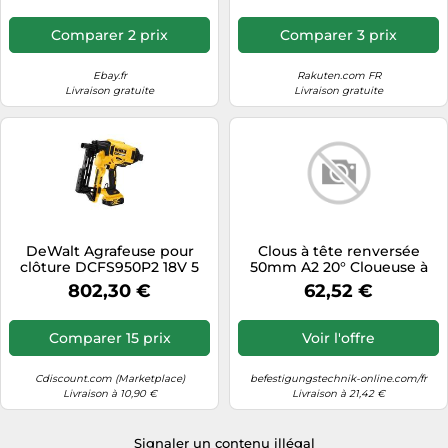
- 1 Chargeur rapide RC18120-
125
Comparer 2 prix
Comparer 3 prix
Ebay.fr
Rakuten.com FR
Livraison gratuite
Livraison gratuite
DeWalt Agrafeuse pour
Clous à tête renversée
clôture DCFS950P2 18V 5
50mm A2 20° Cloueuse à
Ah – 1920 crampillons 40
batterie Hikoki NT1865DA
802,30 €
62,52 €
mm
WXZ Milwaukee
M18CN16GA BR-07 2,0M
Comparer 15 prix
Voir l'offre
Cdiscount.com (Marketplace)
befestigungstechnik-online.com/fr
Livraison à 10,90 €
Livraison à 21,42 €
Signaler un contenu illégal