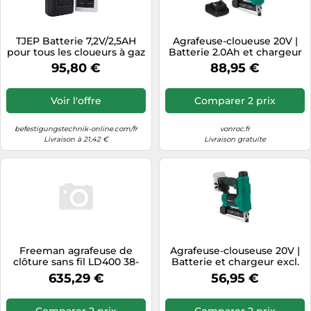
TJEP Batterie 7,2V/2,5AH
Agrafeuse-cloueuse 20V |
pour tous les cloueurs à gaz
Batterie 2.0Ah et chargeur
3G TJEP KMR Fischer FGC
incl.
95,80 €
88,95 €
100-B
Voir l'offre
Comparer 2 prix
befestigungstechnik-online.com/fr
vonroc.fr
Livraison à 21,42 €
Livraison gratuite
Freeman agrafeuse de
Agrafeuse-clouseuse 20V |
clôture sans fil LD400 38-
Batterie et chargeur excl.
50mm 2x4,0Ah pour
635,29 €
56,95 €
agrafes de clôture 9G
Paslode DeWalt KL-89.3
Comparer 2 prix
Comparer 2 prix