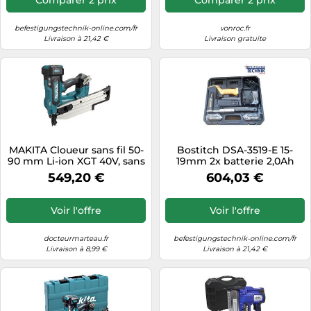
befestigungstechnik-online.com/fr
vonroc.fr
Livraison à 21,42 €
Livraison gratuite
MAKITA Cloueur sans fil 50-
Bostitch DSA-3519-E 15-
90 mm Li-ion XGT 40V, sans
19mm 2x batterie 2,0Ah
batterie BN002GZ
Agrafeuse à fermeture de
549,20 €
604,03 €
carton Agrafeuse à
fermeture de carton KL-07
Voir l'offre
Voir l'offre
docteurmarteau.fr
befestigungstechnik-online.com/fr
Livraison à 8,99 €
Livraison à 21,42 €