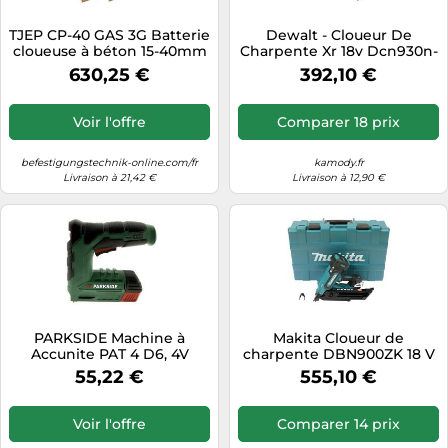
Tablettes tactiles
TJEP CP-40 GAS 3G Batterie
Dewalt - Cloueur De
cloueuse à béton 15-40mm
Charpente Xr 18v Dcn930n-
Tondeuses cheveux & barbe
+ clous à béton 15mm Spit
xj Dewalt
630,25 €
392,10 €
PULSA 40P+
Téléphonie
Téléviseurs
Voir l'offre
Comparer 18 prix
Télévision & vidéo
befestigungstechnik-online.com/fr
kamody.fr
Électroménager
Livraison à 21,42 €
Livraison à 12,90 €
PARKSIDE Machine à
Makita Cloueur de
Accunite PAT 4 D6, 4V
charpente DBN900ZK 18 V
Lithium-Ion, Inclus Batterie,
55,22 €
555,10 €
Câble de Charge USB C,
Pinces et Clous Agrafeuse
Electrique pour Bricolage,
Voir l'offre
Comparer 14 prix
Décoration, Ménage,