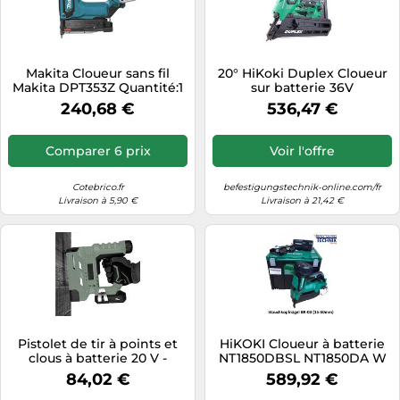
Makita Cloueur sans fil
20° HiKoki Duplex Cloueur
Makita DPT353Z Quantité:1
sur batterie 36V
NR3675DDW6Z Basic 45-
240,68 €
536,47 €
75mm pour clous duplex
Comparer 6 prix
Voir l'offre
Cotebrico.fr
befestigungstechnik-online.com/fr
Livraison à 5,90 €
Livraison à 21,42 €
Pistolet de tir à points et
HiKOKI Cloueur à batterie
clous à batterie 20 V -
NT1850DBSL NT1850DA W
Cloueuse avec réglage de
16-50mm 2x3,0Ah HSC pour
84,02 €
589,92 €
la profondeur, parfaite pour
clous à tête refoulé