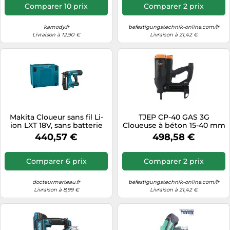
Comparer 10 prix
Comparer 2 prix
kamody.fr
befestigungstechnik-online.com/fr
Livraison à 12,90 €
Livraison à 21,42 €
Makita Cloueur sans fil Li-
TJEP CP-40 GAS 3G
ion LXT 18V, sans batterie
Cloueuse à béton 15-40 mm
DBN601ZJ
440,57 €
498,58 €
Comparer 6 prix
Comparer 2 prix
docteurmarteau.fr
befestigungstechnik-online.com/fr
Livraison à 8,99 €
Livraison à 21,42 €