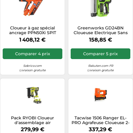
Cloueur à gaz spécial
Greenworks GD24BN
ancrage PPN50Xi SPIT
Cloueuse Electrique Sans
Fil, Capacité de 110 Clous,
1 408,12 €
158,85 €
110pcs/min pour Clous 18GA
de 20-50mm, SANS Batterie
24V Ni Chargeur, Garantie 3
Comparer 4 prix
Comparer 5 prix
Ans
Sobrico.com
Rakuten.com FR
Livraison gratuite
Livraison gratuite
Pack RYOBI Cloueur
Tacwise 1506 Ranger EL-
d'assemblage air
PRO Agrafeuse Cloueuse 2-
comprimé 18V One+
en-1 à Batterie 18V
279,99 €
337,29 €
R18GN18-0 - 1 Batterie 2.5Ah