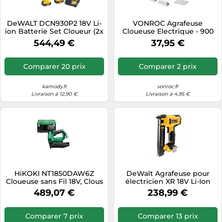
DeWALT DCN930P2 18V Li-
VONROC Agrafeuse
ion Batterie Set Cloueur (2x
Cloueuse Electrique - 900
5.0Ah Batterie) En Tstak -
Agrafes et 300 Clous - Idéal
544,49 €
37,95 €
50-90mm - 2-Speed
pour Fixer Tapis, Fil en Fer,
Plinthes, Revêtements
Meubles en Tissu ou en Cuir
Comparer 20 prix
Comparer 2 prix
- Agrafeuse Electrique
Batterie 4V
kamody.fr
vonroc.fr
Livraison à 12,90 €
Livraison à 4,95 €
HiKOKI NT1850DAW6Z
DeWalt Agrafeuse pour
Cloueuse sans Fil 18V, Clous
électricien XR 18V Li-Ion
Calibre 18, 16-50 mm
25,4 mm sans batterie ni
489,07 €
238,99 €
chargeur
Comparer 7 prix
Comparer 13 prix