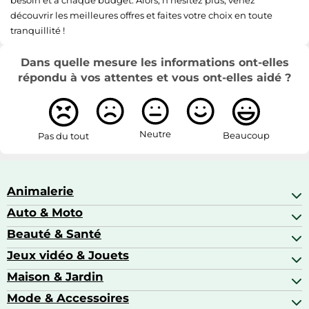
découvrir les meilleures offres et faites votre choix en toute
tranquillité !
Dans quelle mesure les informations ont-elles
répondu à vos attentes et vous ont-elles aidé ?
Neutre
Beaucoup
Pas du tout
Animalerie
Auto & Moto
Abris pour animaux sauvages
Aquariophilie
Beauté & Santé
Accessoires auto
Colliers GPS
Attelage & portage
Jeux vidéo & Jouets
Alimentation bébé
Matériel orthopédique pour animaux
Autoradios
Amour & contraception
Maison & Jardin
Accessoires de gaming
Casques moto
Appareils de coiffure
Consoles de jeux
Mode & Accessoires
Ameublement
Brosses à dents électriques