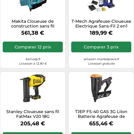
Makita Cloueuse de
T-Mech Agrafeuse-Cloueuse
construction sans fil
Electrique Sans-Fil 2 en1
DBN901ZK 18V Li-ion 50-90
avec Batterie 18V Li-Ion
561,38 €
189,99 €
mm Clous à tête ronde
Supplémentaire, 300 clous
et 300 agrafes Gratuits
Comparer 12 prix
Comparer 3 prix
kamody.fr
amazon-marketplace.fr
Livraison à 12,90 €
Livraison gratuite
Stanley Cloueuse sans fil
TJEP FS-40 GAS 3G LiIon
FatMax V20 18G
Batterie Agrafeuse de
SFMCN618B – 18 V, sans
clôture pour agrafeuse de
205,48 €
655,46 €
batterie ni chargeur
clôture sauvage KL-89.2