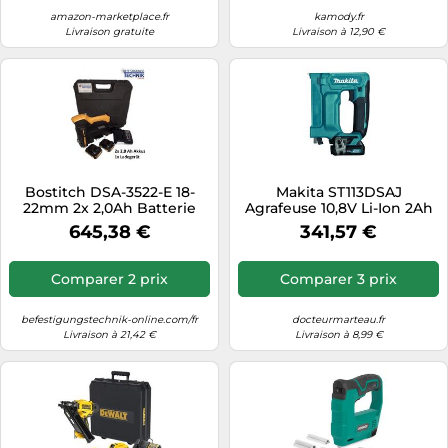
Compact & Léger
amazon-marketplace.fr
kamody.fr
Livraison gratuite
Livraison à 12,90 €
Bostitch DSA-3522-E 18-
Makita ST113DSAJ
22mm 2x 2,0Ah Batterie
Agrafeuse 10,8V Li-Ion 2Ah
Agrafeuse à fermeture
dans Mbox
645,38 €
341,57 €
carton Agrafeuse carton KL-
07
Comparer 2 prix
Comparer 3 prix
befestigungstechnik-online.com/fr
docteurmarteau.fr
Livraison à 21,42 €
Livraison à 8,99 €