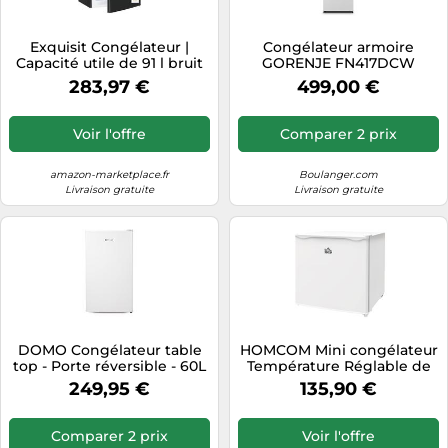
Exquisit Congélateur |
Congélateur armoire
Capacité utile de 91 l bruit
GORENJE FN417DCW
de 40 dB | Compartiment 4
283,97 €
499,00 €
étoiles, réglage manuel de
la température, butée de
porte interchangeable, 4
Voir l'offre
Comparer 2 prix
tiroirs | GS512-040E
amazon-marketplace.fr
Boulanger.com
Livraison gratuite
Livraison gratuite
DOMO Congélateur table
HOMCOM Mini congélateur
top - Porte réversible - 60L
Température Réglable de
- D - Blanc
-14 à -24°C Compact 35L -
249,95 €
135,90 €
étagère Amovible - Porte
réversible Blanc
Comparer 2 prix
Voir l'offre