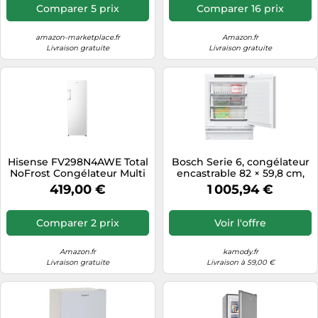
Comparer 5 prix
Comparer 16 prix
amazon-marketplace.fr
Amazon.fr
Livraison gratuite
Livraison gratuite
Hisense FV298N4AWE Total
Bosch Serie 6, congélateur
NoFrost Congélateur Multi
encastrable 82 × 59,8 cm,
AirFlow, fonction
Soft Close, charniere plate
419,00 €
1 005,94 €
FastFreeze, butée de porte
GUN21ADE0
interchangeable, éclairage
LED, blanc
Comparer 2 prix
Voir l'offre
Amazon.fr
kamody.fr
Livraison gratuite
Livraison à 59,00 €