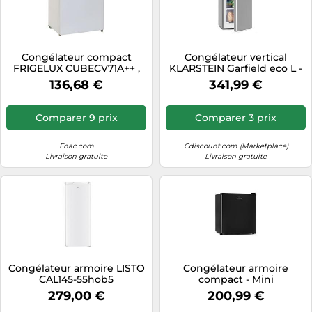
Congélateur compact
Congélateur vertical
FRIGELUX CUBECV71A++ ,
KLARSTEIN Garfield eco L -
Classe Energetique: A++
60L & 3 tiroirs - inox gris
136,68 €
341,99 €
Comparer 9 prix
Comparer 3 prix
Fnac.com
Cdiscount.com (Marketplace)
Livraison gratuite
Livraison gratuite
Congélateur armoire LISTO
Congélateur armoire
CAL145-55hob5
compact - Mini
Congélateur Klarstein - 34
279,00 €
200,99 €
Litres - Noir