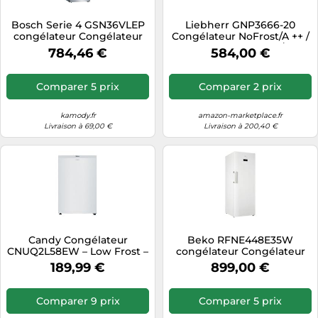
Tablettes tactiles
Bosch Serie 4 GSN36VLEP
Liebherr GNP3666-20
congélateur Congélateur
Congélateur NoFrost/A ++ /
Tondeuses cheveux & barbe
vertical Pose libre 242 L E
175,1 cm de hauteur / 180
784,46 €
584,00 €
Acier inoxydable
kWh / 304 L Partie
Téléphonie
congélateur
Téléviseurs
Comparer 5 prix
Comparer 2 prix
Télévision & vidéo
kamody.fr
amazon-marketplace.fr
Électroménager
Livraison à 69,00 €
Livraison à 200,40 €
Candy Congélateur
Beko RFNE448E35W
CNUQ2L58EW – Low Frost –
congélateur Congélateur
Classe E – 37 dB(A) – 90 L –
vertical Pose libre 404 L E
189,99 €
899,00 €
Autonomie 12h
Blanc
Comparer 9 prix
Comparer 5 prix