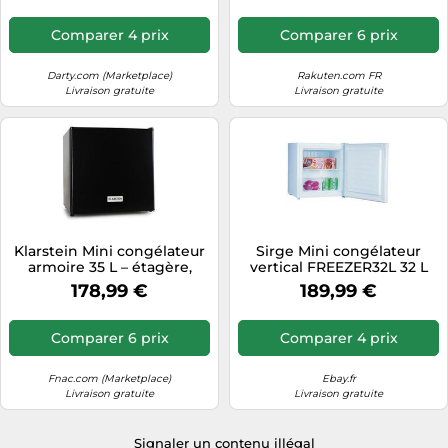
Comparer 4 prix
Comparer 6 prix
Darty.com (Marketplace)
Rakuten.com FR
Livraison gratuite
Livraison gratuite
Klarstein Mini congélateur
Sirge Mini congélateur
armoire 35 L – étagère,
vertical FREEZER32L 32 L
économe en énergie,
Classe énergétique A+
178,99 €
189,99 €
appareil à glaçons
Compact 43,4×48×51,5 cm
Comparer 6 prix
Comparer 4 prix
Fnac.com (Marketplace)
Ebay.fr
Livraison gratuite
Livraison gratuite
Signaler un contenu illégal