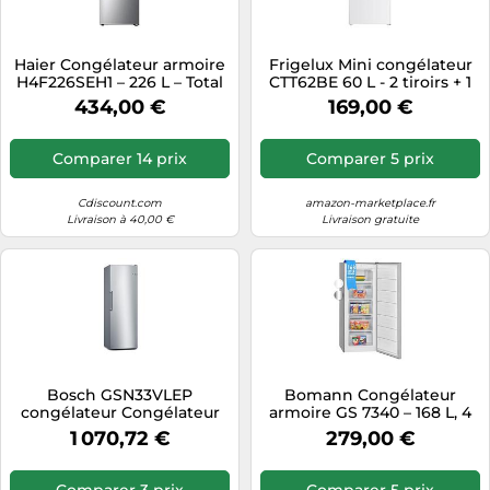
Haier Congélateur armoire
Frigelux Mini congélateur
H4F226SEH1 – 226 L – Total
CTT62BE 60 L - 2 tiroirs + 1
No Frost – Classe E
abattant - Classe E - porte
434,00 €
169,00 €
réversible - 40dB
Comparer 14 prix
Comparer 5 prix
Cdiscount.com
amazon-marketplace.fr
Livraison à 40,00 €
Livraison gratuite
Bosch GSN33VLEP
Bomann Congélateur
congélateur Congélateur
armoire GS 7340 – 168 L, 4
vertical Pose libre 225 L E
tiroirs, réglage continu,
1 070,72 €
279,00 €
Acier inoxydable
aspect inox
Comparer 3 prix
Comparer 5 prix