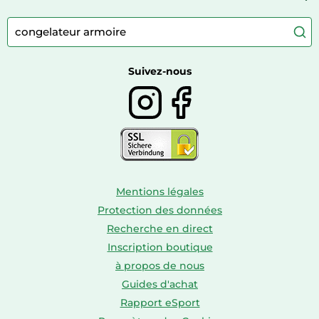
Appareils photo numériques compacts
Lits bébé
Articles de sport
Autour du café
Meubles à langer
Camping
Autour du thé
Caravaning
Autour du vin
Boissons
Suivez-nous
Mentions légales
Protection des données
Recherche en direct
Inscription boutique
à propos de nous
Guides d'achat
Rapport eSport