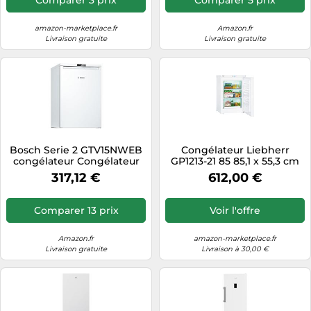
amazon-marketplace.fr
Amazon.fr
Livraison gratuite
Livraison gratuite
Bosch Serie 2 GTV15NWEB
Congélateur Liebherr
congélateur Congélateur
GP1213-21 85 85,1 x 55,3 cm
vertical Pose libre 83 L E
Blanc
317,12 €
612,00 €
Blanc
Comparer 13 prix
Voir l'offre
Amazon.fr
amazon-marketplace.fr
Livraison gratuite
Livraison à 30,00 €