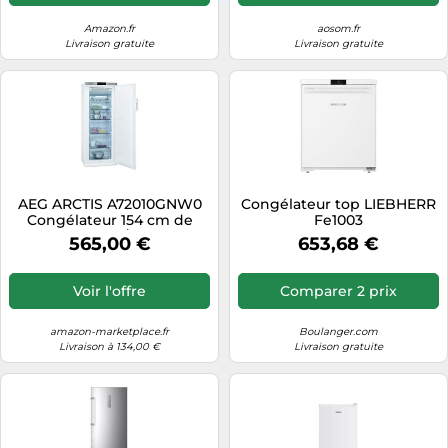
Amazon.fr
aosom.fr
Livraison gratuite
Livraison gratuite
AEG ARCTIS A72010GNW0
Congélateur top LIEBHERR
Congélateur 154 cm de
Fe1003
hauteur / 203
565,00 €
653,68 €
kWh/an/réfrigérateur 0
L/partie congélateur 181
L/No Frost/étagères en
Voir l'offre
Comparer 2 prix
verre flexible/blanc
amazon-marketplace.fr
Boulanger.com
Livraison à 134,00 €
Livraison gratuite