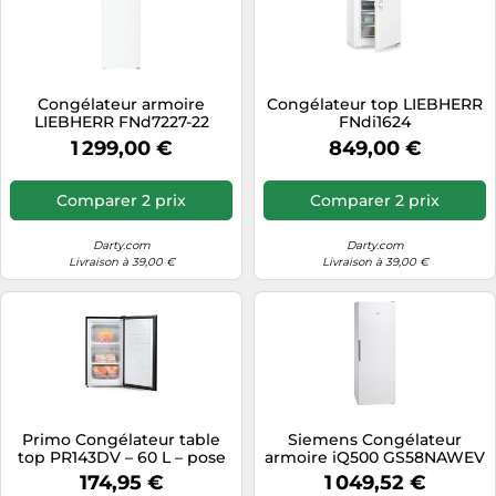
Congélateur armoire
Congélateur top LIEBHERR
LIEBHERR FNd7227-22
FNdi1624
1 299,00 €
849,00 €
Comparer 2 prix
Comparer 2 prix
Darty.com
Darty.com
Livraison à 39,00 €
Livraison à 39,00 €
Primo Congélateur table
Siemens Congélateur
top PR143DV – 60 L – pose
armoire iQ500 GS58NAWEV
libre – Classe E – Noir
366 L Froid ventilé Blanc
174,95 €
1 049,52 €