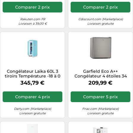
Comparer 2 prix
Comparer 2 prix
Rakuten.com FR
Cdiscount.com (Marketplace)
Livraison à 39,00 €
Livraison gratuite
Congélateur Laika 60L 3
Garfield Eco A++
tiroirs Température -18 à 0
Congélateur 4 étoiles 34
°C Bleu
litres compact - argenté
345,79 €
209,99 €
A++
Comparer 4 prix
Comparer 5 prix
Darty.com (Marketplace)
Fnac.com (Marketplace)
Livraison gratuite
Livraison gratuite