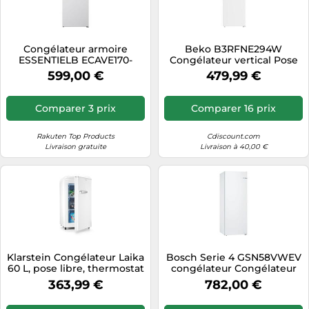
Congélateur armoire
Beko B3RFNE294W
ESSENTIELB ECAVE170-
Congélateur vertical Pose
70hib1
libre 260 L E Blanc
599,00 €
479,99 €
Comparer 3 prix
Comparer 16 prix
Rakuten Top Products
Cdiscount.com
Livraison gratuite
Livraison à 40,00 €
Klarstein Congélateur Laika
Bosch Serie 4 GSN58VWEV
60 L, pose libre, thermostat
congélateur Congélateur
5 niveaux, -15 à -24°C, rétro
vertical Pose libre 366 L E
363,99 €
782,00 €
crème
Blanc