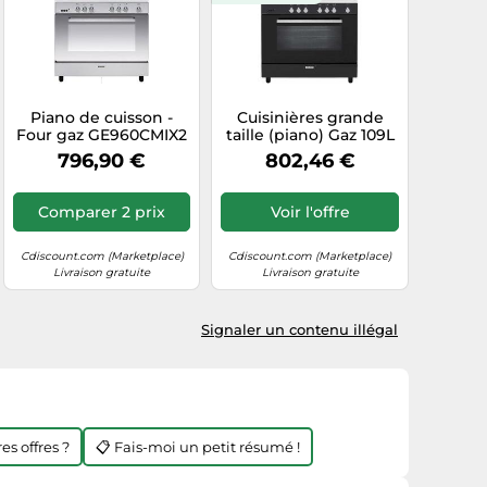
Piano de cuisson -
Cuisinières grande
Four gaz GE960CMIX2
taille (piano) Gaz 109L
inox gaz
GLEM 11300W 90cm,
796,90 €
802,46 €
GE 960 CMBK 2
Comparer 2 prix
Voir l'offre
Cdiscount.com (Marketplace)
Cdiscount.com (Marketplace)
Livraison gratuite
Livraison gratuite
Signaler un contenu illégal
es offres ?
📋 Fais-moi un petit résumé !