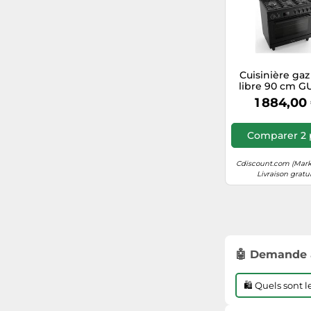
Cuisinière gaz
libre 90 cm G
GCH E 818 BL 
1 884,00
multifonction 12
brûleurs (Wok 
Air Fry
Comparer 2 
Cdiscount.com (Mark
Livraison gratu
🤖 Demande 
🛍️ Quels sont 