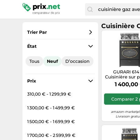
Cuisinière
Trier Par
Préférés
État
Prix croissant
Tous
Neuf
D’occasion
Prix total
GURARI 614
Prix décroissant
Cuisinière sur 
Prix
cm Gaz naturel
1 400,00
4 Kw WOK, Ba
à gaz, Range C
310,00 € - 1 299,99 €
Tiroir avec pou
Comparer 2 
Contrôle du 
tournebroche
1 300,00 € - 1 499,99 €
naturel, gaz p
amazon-marketpla
Livraison gratu
1 500,00 € - 1 699,99 €
1 700,00 € - 2 599,99 €