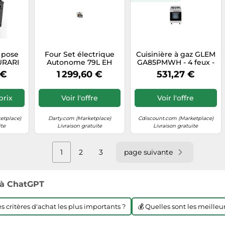
 pose
Four Set électrique
Cuisinière à gaz GLEM
URARI
Autonome 79L EH
GA85PMWH - 4 feux -
- Four
6326 W+KCG 6394 w,
Four à convection -
 €
1 299,60 €
531,27 €
6 L - 5
Autonettoyant,
Volume 49 L
4 kW) -
tournebroche+plaque
de cuisson gaz.
prix
Voir l'offre
Voir l'offre
etplace)
Darty.com (Marketplace)
Cdiscount.com (Marketplace)
ite
Livraison gratuite
Livraison gratuite
1
2
3
page suivante
à ChatGPT
les critères d'achat les plus importants ?
💰 Quelles sont les meilleur