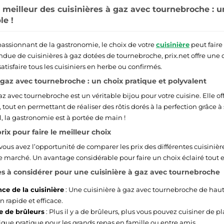
 meilleur des cuisinières à gaz avec tournebroche : 
le !
ssionnant de la gastronomie, le choix de votre
cuisinière
peut faire 
e de cuisinières à gaz dotées de tournebroche, prix.net offre une d
tisfaire tous les cuisiniers en herbe ou confirmés.
à gaz avec tournebroche : un choix pratique et polyvalent
az avec tournebroche est un véritable bijou pour votre cuisine. Elle off
, tout en permettant de réaliser des rôtis dorés à la perfection grâce 
l, la gastronomie est à portée de main !
ix pour faire le meilleur choix
, vous avez l’opportunité de comparer les prix des différentes cuisini
le marché. Un avantage considérable pour faire un choix éclairé tout 
es à considérer pour une cuisinière à gaz avec tournebroche
ce de la cuisinière
: Une cuisinière à gaz avec tournebroche de haut
n rapide et efficace.
 de brûleurs
: Plus il y a de brûleurs, plus vous pouvez cuisiner de
tique pratique pour les grands repas en famille ou entre amis.