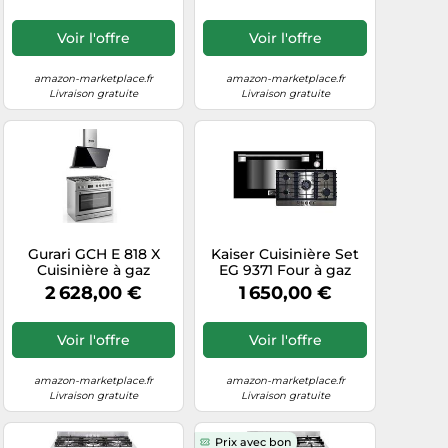
cuisson à gaz
encastrable 60cm
Voir l'offre
Voir l'offre
amazon-marketplace.fr
amazon-marketplace.fr
Livraison gratuite
Livraison gratuite
Gurari GCH E 818 X
Kaiser Cuisinière Set
Cuisinière à gaz
EG 9371 Four à gaz
électrique en acier
encastrable 90 cm 98
2 628,00 €
1 650,00 €
inoxydable 90 cm 126 l
L +KG 9356 Plaque de
Gaz naturel 4 kW
cuisson à gaz 86 cm
WOK auto-nettoyage
Voir l'offre
Voir l'offre
+ AT 9430 F Hotte
aspirante 90 cm
amazon-marketplace.fr
amazon-marketplace.fr
Livraison gratuite
Livraison gratuite
Prix avec bon