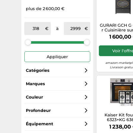
plus de 2 600,00 €
GURARI GCH G 
à
r Cuisinière su
60 cm Gaz na
1 600,00
Fl.Gas 4 Kw 
Barbecue à 
Range Cooker, 
Voir l'offr
avec pousse
Appliquer
Contrôle du 
tournebroche
amazon-marketpla
naturel, gaz p
Livraison gratu
Catégories
Cuisinières
Marques
Gurari
Plaques de cuisson
Couleur
Glem
Fours
Beige
Profondeur
Kaiser Kit fo
6323+KG 636
Kaiser
Barbecues & planchas
Noir
60
Équipement
Autarque en 
1 238,00
inoxydabl