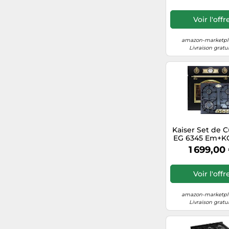
Gaz naturel 
WOK auto-net
Voir l'offr
AirFry Pizza
compartime
amazon-marketpla
Livraison gratu
Kaiser Set de 
EG 6345 Em+K
Em, Four à G
1 699,00
Encastrer 67
Cuisinière à Ga
à Encastrer,
Voir l'offr
amazon-marketpla
Livraison gratu