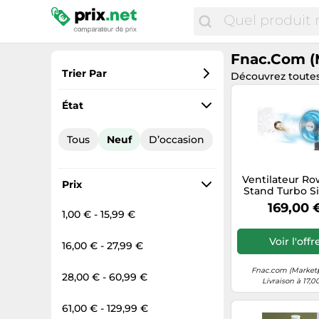
Fnac.com (
Trier Par
Découvrez toutes
Préférés
État
Prix croissant
Tous
Neuf
D’occasion
Prix total
Prix décroissant
Ventilateur R
Prix
Stand Turbo S
VU5640F2 16" 
169,00 
Blanc G
1,00 € - 15,99 €
Voir l'offr
16,00 € - 27,99 €
Fnac.com (Market
28,00 € - 60,99 €
Livraison à 17,0
61,00 € - 129,99 €