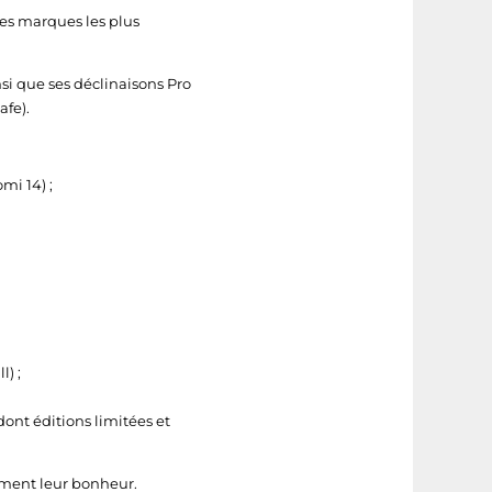
les marques les plus
si que ses déclinaisons Pro
fe).
i 14) ;
) ;
 dont éditions limitées et
ément leur bonheur.