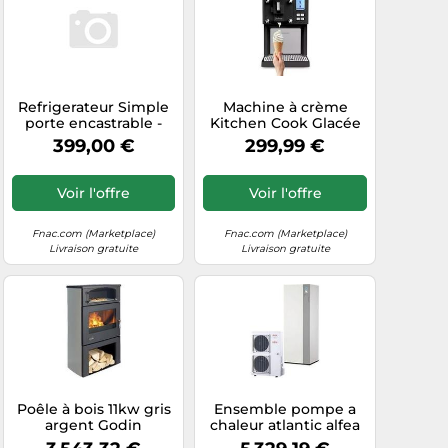
Refrigerateur Simple
Machine à crème
porte encastrable -
Kitchen Cook Glacée
Froid : No Frost -
Deliciosa 250 W Noir
399,00 €
299,99 €
Capacite totale 304 L
et Argent Noir et
limatique : ST - 41
Argent G
dB(A) - 5 clayettes - 4
Voir l'offre
Voir l'offre
balconnets -
Thermostat : Elect -
Fonctions : Booster
Fnac.com (Marketplace)
Fnac.com (Marketplace)
Livraison gratuite
Livraison gratuite
Poêle à bois 11kw gris
Ensemble pompe a
argent Godin
chaleur atlantic alfea
362115CGRISARG gris
excellia duo a. I. 11 ref.