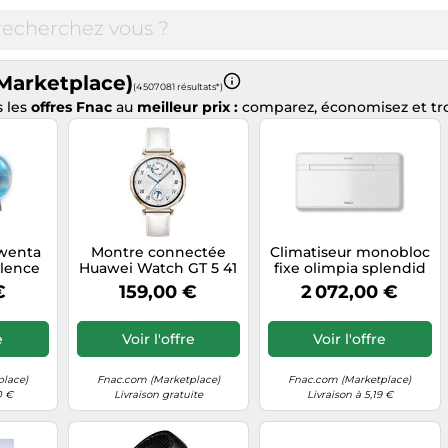
Marketplace)
(4 507 081 résultats*)
 les
offres Fnac
au
meilleur prix :
comparez, économisez et trou
owenta
Montre connectée
Climatiseur monobloc
ilence
Huawei Watch GT 5 41
fixe olimpia splendid
Blanc
mm doré en acier
blanc 30 m2 Blanc G
€
159,00 €
2 072,00 €
inoxydable avec
bracelet en cuir
reconstitué Blanc G
e
Voir l'offre
Voir l'offre
place)
Fnac.com (Marketplace)
Fnac.com (Marketplace)
0 €
Livraison gratuite
Livraison à 5,19 €