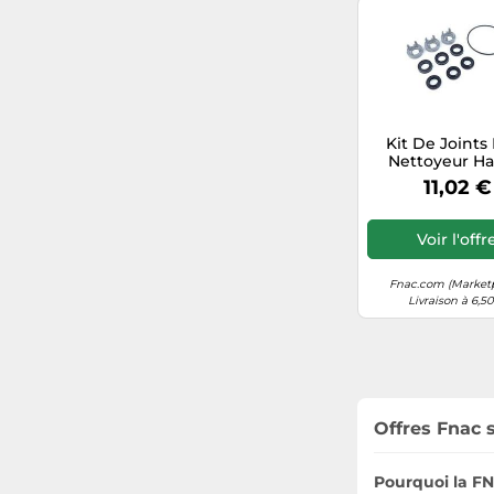
Kit De Joints
Nettoyeur Ha
pression Karc
11,02 €
41008320 
Voir l'offr
Fnac.com (Market
Livraison à 6,5
Offres Fnac s
Pourquoi la FN