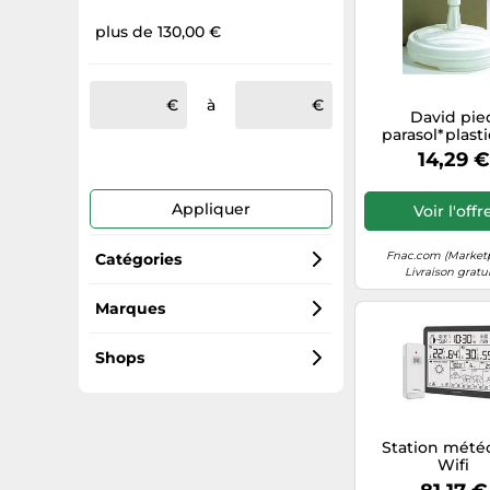
plus de 130,00 €
à
David pie
parasol*plast
10703 Blan
14,29 €
Appliquer
Voir l'offr
Fnac.com (Market
Catégories
Livraison gratu
Ustensiles de cuisine
Marques
Whirlpool
Montres connectées
Shops
HP
Réfrigérateurs
Fnac.com (Marketplace)
Station mété
LG Electronics
Ventilateurs
Wifi