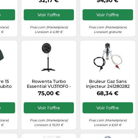
32,17 €
54,50 €
Roof Window by
Eligible à Instant Ink
Velux
Blanc G
e
Voir l'offre
Voir l'offre
place)
Fnac.com (Marketplace)
Fnac.com (Marketplace)
5 €
Livraison à 4,90 €
Livraison gratuite
e 15
Rowenta Turbo
Bruleur Gaz Sans
subito
Essential VU3110F0 -
Injecteur 241280282
ère
Ventilateur - pose au
Pour réfrigérateur G
75,00 €
68,34 €
G
sol - 40 cm - noir Noir
G
e
Voir l'offre
Voir l'offre
place)
Fnac.com (Marketplace)
Fnac.com (Marketplace)
0 €
Livraison à 15,00 €
Livraison à 6,50 €