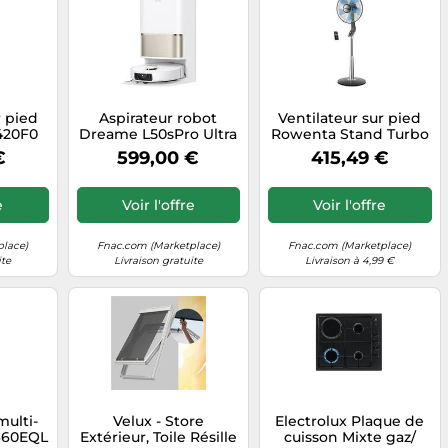
r pied
Aspirateur robot
Ventilateur sur pied
420F0
Dreame L50sPro Ultra
Rowenta Stand Turbo
nti-
White Blanc
Silence 16 VU5670F0
€
599,00 €
415,49 €
W Noir
70W Gris Gris G
e
Voir l'offre
Voir l'offre
place)
Fnac.com (Marketplace)
Fnac.com (Marketplace)
ite
Livraison gratuite
Livraison à 4,99 €
multi-
Velux - Store
Electrolux Plaque de
660EQL
Extérieur, Toile Résille
cuisson Mixte gaz/