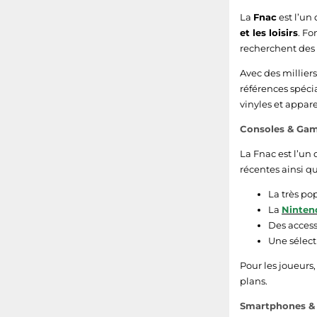
La
Fnac
est l’un
et les loisirs
. F
recherchent des 
Avec des millier
références spécia
vinyles et appare
Consoles & Gam
La Fnac est l’un
récentes ainsi q
La très po
La
Ninten
Des access
Une sélect
Pour les joueurs,
plans.
Smartphones & 