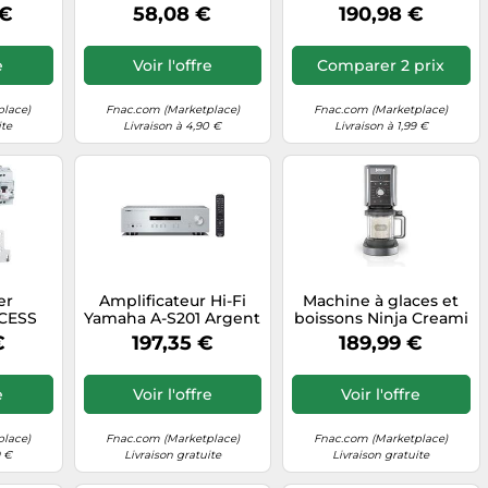
-trace
Gris Anthracite - 55x---
électrique Mixed 60
 €
58,08 €
190,98 €
cm Gris G
cm
e
Voir l'offre
Comparer 2 prix
place)
Fnac.com (Marketplace)
Fnac.com (Marketplace)
ite
Livraison à 4,90 €
Livraison à 1,99 €
er
Amplificateur Hi-Fi
Machine à glaces et
CESS
Yamaha A-S201 Argent
boissons Ninja Creami
ule
Argent E
Deluxe NC502EU
€
197,35 €
189,99 €
EGRAND
NOIR-GRIS H
s G
e
Voir l'offre
Voir l'offre
place)
Fnac.com (Marketplace)
Fnac.com (Marketplace)
9 €
Livraison gratuite
Livraison gratuite