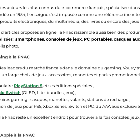
 des acteurs les plus connus du e-commerce français, spécialisée dans
ondée en 1954, l’enseigne s'est imposée comme une référence inconto
produits électroniques, du multimédia, des livres ou encore des jeux 
s d’articles proposés en ligne, la Fnac rassemble aussi bien des produ
lisées :
smartphones
,
consoles de jeux
,
PC portables
,
casques aud
ils photo.
ing à la FNAC
 des leaders du marché français dans le domaine du gaming. Vous y tr
u’un large choix de jeux, accessoires, manettes et packs promotionnel
pulaire
PlayStation 5
et ses éditions spéciales ;
do Switch
(OLED, Lite, bundles jeux) ;
oires gaming : casques, manettes, volants, stations de recharge ;
ion de jeux pour PS5, Xbox Series, Switch et PC, du AAA aux exclusivit
 la Fnac reste un excellent endroit pour trouver à la fois consoles, jeux
Apple à la FNAC