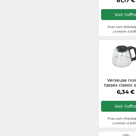
81,17 €
Rowenta
Poêles et cheminées
Voir l'offr
Brandt
Lave-linge
Fnac.com (Market
Huawei
Aspirateurs robots
Livraison à 6,9
Taurus
Stations météo
La Crosse Technology
Imprimantes multifonctions
Velux
Machines à glace
Verseuse noir
KitchenCook
Climatiseurs
tasses classic 
pour cafeti
6,34 €
moulinex 
Godin
Pompes à chaleur
Voir l'offr
Olimpia Splendid
Fnac.com (Market
David
Livraison à 6,5
Vornado