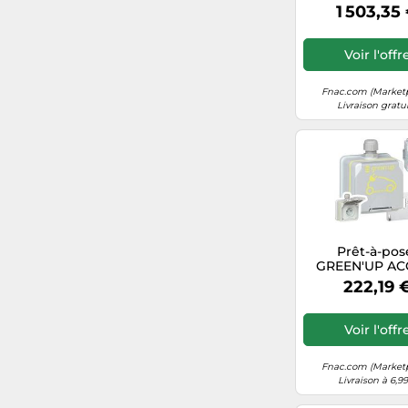
674 L Inox anti
1 503,35
Inox G
Voir l'offr
Fnac.com (Market
Livraison gratu
Prêt-à-pos
GREEN'UP AC
pour véhic
222,19 
électrique - L
- 090476 Gri
Voir l'offr
Fnac.com (Market
Livraison à 6,9