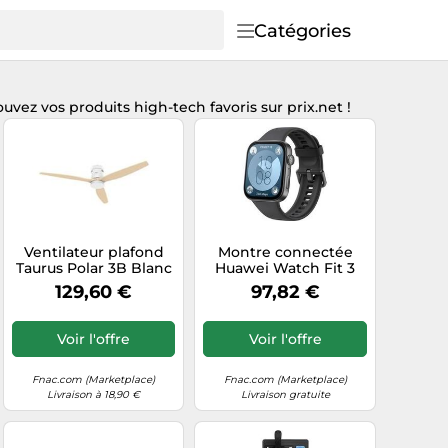
Catégories
vez vos produits high-tech favoris sur prix.net !
Ventilateur plafond
Montre connectée
Taurus Polar 3B Blanc
Huawei Watch Fit 3
Banc et bois
avec bracelet Noir G
129,60 €
97,82 €
Voir l'offre
Voir l'offre
Fnac.com (Marketplace)
Fnac.com (Marketplace)
Livraison à 18,90 €
Livraison gratuite