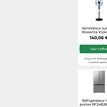
Atlantic Watch
Ventilateur su
Rowenta VU4
Essential+ a
140,06 
moustique 60 
Noir G
Voir l'offr
Fnac.com (Market
Livraison gratu
Réfrigérateur 
portes RF24B2