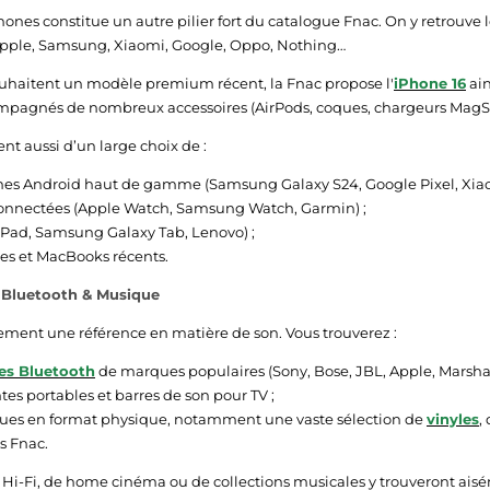
ones constitue un autre pilier fort du catalogue Fnac. On y retrouve 
pple, Samsung, Xiaomi, Google, Oppo, Nothing…
uhaitent un modèle premium récent, la Fnac propose l'
iPhone 16
ain
ompagnés de nombreux accessoires (AirPods, coques, chargeurs MagSa
tent aussi d’un large choix de :
es Android haut de gamme (Samsung Galaxy S24, Google Pixel, Xiaom
onnectées (Apple Watch, Samsung Watch, Garmin) ;
(iPad, Samsung Galaxy Tab, Lenovo) ;
es et MacBooks récents.
 Bluetooth & Musique
ement une référence en matière de son. Vous trouverez :
es Bluetooth
de marques populaires (Sony, Bose, JBL, Apple, Marshall
tes portables et barres de son pour TV ;
ues en format physique, notamment une vaste sélection de
vinyles
,
és Fnac.
Hi-Fi, de home cinéma ou de collections musicales y trouveront ais