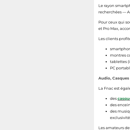
Le rayon smartph
recherchées — A
Pour ceux qui so
et Pro Max, acc
Les clients profi
smartphon
montres c
tablettes 
PC portabl
Audio, Casques
La Fnac est égal
des
casqu
des encein
des musiq
exclusivit
Les amateurs de 