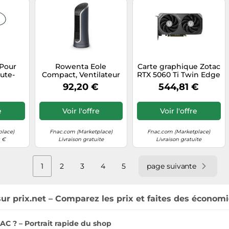
 Pour
Rowenta Eole
Carte graphique Zotac
ute-
Compact, Ventilateur
RTX 5060 Ti Twin Edge
her -
colonne,
8 Go GDDR7 sorties
92,20 €
544,81 €
G
Rafraîchissement
HDMI et DisplayPort
intense VU6220F0
Gris
e
Voir l'offre
Voir l'offre
place)
Fnac.com (Marketplace)
Fnac.com (Marketplace)
0 €
Livraison gratuite
Livraison gratuite
1
2
3
4
5
page suivante
ur prix.net – Comparez les prix et faites des économi
AC ? – Portrait rapide du shop