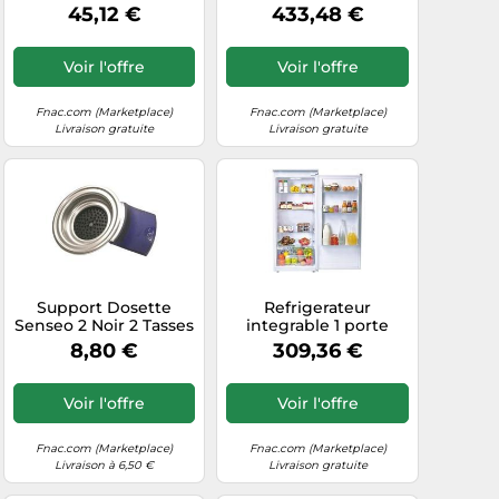
blanc G
45,12 €
433,48 €
Voir l'offre
Voir l'offre
Fnac.com (Marketplace)
Fnac.com (Marketplace)
Livraison gratuite
Livraison gratuite
Support Dosette
Refrigerateur
Senseo 2 Noir 2 Tasses
integrable 1 porte
Pour Pieces
122cm Candy
8,80 €
309,36 €
Preparation Des
CIL220EE/NCM blanc G
Boissons Petit
Electromenager
Voir l'offre
Voir l'offre
Philips - 422225934730
Noir G
Fnac.com (Marketplace)
Fnac.com (Marketplace)
Livraison à 6,50 €
Livraison gratuite