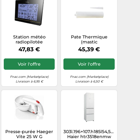
Station météo
Pate Thermique
radiopilotée
(mastic
numérique Techno
Thermique.310ml)
47,83 €
45,39 €
Line WS 6750 G
Pour Refrigerateur
Dometic - 407142538
G
Voir l'offre
Voir l'offre
Fnac.com (Marketplace)
Fnac.com (Marketplace)
Livraison à 6,95 €
Livraison à 6,50 €
Presse-purée Haeger
303l.196+107.h185l54,5.4*.35db
Vite 25 W G
Haier htr3518enmw