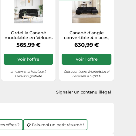
Ordellia Canapé
Canapé d'angle
modulable en Velours
convertible 4 places,
Noir, Structure métal
Canapé avec grands
565,99 €
630,99 €
et accoudoirs Bois,
coussins d'assise et
Ensemble 2 canapés
dossier,
d’Angle avec 6 Grands
272x136x88cm, Tissu
Voir l'offre
Voir l'offre
et 4 Petits Coussins,
velours teddy, Noir
pour Salon ou
Chambre
amazon-marketplace.fr
Cdiscount.com (Marketplace)
Livraison gratuite
Livraison à 59,99 €
Signaler un contenu illégal
es offres ?
📋 Fais-moi un petit résumé !