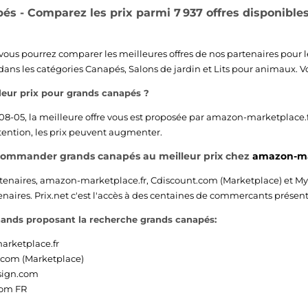
és - Comparez les prix parmi 7 937 offres disponible
, vous pourrez comparer les meilleures offres de nos partenaires pour 
dans les catégories
Canapés
,
Salons de jardin
et
Lits pour animaux
. 
lleur prix pour grands canapés ?
08-05, la meilleure offre vous est proposée par
amazon-marketplace.f
ention, les prix peuvent augmenter.
commander grands canapés au meilleur prix chez
amazon-ma
tenaires,
amazon-marketplace.fr
,
Cdiscount.com (Marketplace)
et
My
aires. Prix.net c'est l'accès à des centaines de commercants présent s
hands proposant la recherche grands canapés:
rketplace.fr
.com (Marketplace)
sign.com
com FR