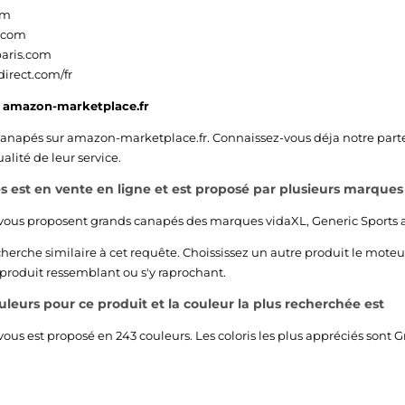
om
.com
aris.com
irect.com/fr
s
amazon-marketplace.fr
canapés sur
amazon-marketplace.fr
. Connaissez-vous déja notre part
alité de leur service.
 est en vente en ligne et est proposé par plusieurs marques 
 vous proposent grands canapés des marques
vidaXL
,
Generic Sports
a
echerche similaire à cet requête. Choississez un autre produit le moteu
 produit ressemblant ou s'y raprochant.
ouleurs pour ce produit et la couleur la plus recherchée est
ous est proposé en 243 couleurs. Les coloris les plus appréciés sont
G