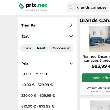
Grands Can
Trier Par
Préférés
État
Prix croissant
Tous
Neuf
D’occasion
Prix total
Runheo Ensem
Prix décroissant
canapés 3 piè
Prix
Velours Bleu a
983,99 
Grands Coussin
Petits Couss
2,00 € - 39,99 €
Structure Robu
Voir l'offr
contreplaqu
métal, Pouf Pol
40,00 € - 329,99 €
pour Salon, séj
amazon-marketpla
Bureau
Livraison gratu
330,00 € - 609,99 €
610,00 € - 879,99 €