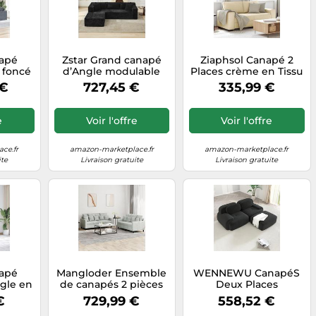
napé
Zstar Grand canapé
Ziaphsol Canapé 2
 foncé
d’Angle modulable
Places crème en Tissu
ofa d
270 cm - Velours
Polyester Durable,
 €
727,45 €
335,99 €
Grands
côtelé Noir, Assise
Dimensions 180x77x82
etits
Profonde, Mousse
cm, idéal pour Salon
cture
mémoire, sans
séjour Chambre
e
Voir l'offre
Voir l'offre
0 x 64
Montage - Style
Bureau, Design
séjour
Moderne, idéal Grands
Moderne et
nt
espaces - Noir
Confortable avec
ce.fr
amazon-marketplace.fr
amazon-marketplace.fr
ison
Grands accoudoirs
ite
Livraison gratuite
Livraison gratuite
napé
Mangloder Ensemble
WENNEWU CanapéS
gle en
de canapés 2 pièces
Deux Places
oncé,
Gris Clair en Velours
Modernes
€
729,99 €
558,52 €
 et
Doux avec 7 Grands
CompresséS Et sans