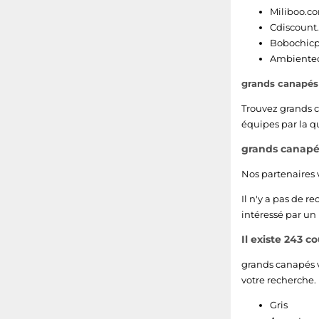
Miliboo.c
Cdiscount
Bobochicp
Ambiented
grands canapé
Trouvez grands 
équipes par la qu
grands canapés
Nos partenaires
Il n'y a pas de r
intéressé par un
Il existe 243 c
grands canapés v
votre recherche.
Gris