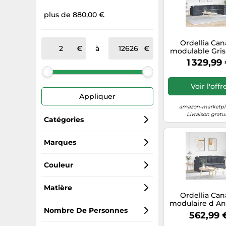
plus de 880,00 €
Ordellia Ca
à
modulable Gris
en Velours, S
1 329,99
Angle avec 13 
Coussins, 8 P
Coussins, Stru
Voir l'offr
métal, 400 x 20
Appliquer
cm pour Salon 
Apparteme
amazon-marketpla
intérieur Ma
Livraison gratu
Catégories
Canapés
Marques
vidaXL
Salons de jardin
Couleur
Generic Sports
Lits pour animaux
Gris
Matière
Ordellia Ca
modulaire d An
Miliboo
Matériel orthopédique pour animaux
Argent
Métal
Nombre De Personnes
Velours Gris f
562,99 
Cadre métal