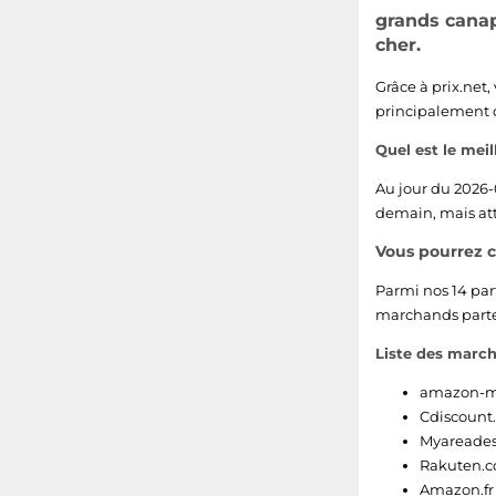
grands canap
Tunnel
cher.
Bretelles rembourrées
Grâce à prix.net
principalement 
Quel est le mei
Au jour du 2026-
demain, mais att
Vous pourrez 
Parmi nos 14 par
marchands parten
Liste des marc
amazon-ma
Cdiscount
Myareade
Rakuten.
Amazon.fr