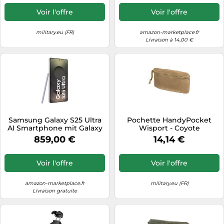
USB-A, weiß
Voir l'offre
Voir l'offre
military.eu (FR)
amazon-marketplace.fr
Livraison à 14,00 €
Samsung Galaxy S25 Ultra
Pochette HandyPocket
AI Smartphone mit Galaxy
Wisport - Coyote
AI, Ohne Vertrag, Handy
859,00 €
14,14 €
mit Android, 12 GB RAM,
256 GB Speicher, 200-MP-
Kamera, Titanium
Voir l'offre
Voir l'offre
Whitesilver, 3 Jahre
Herstellergarantie
amazon-marketplace.fr
military.eu (FR)
Livraison gratuite