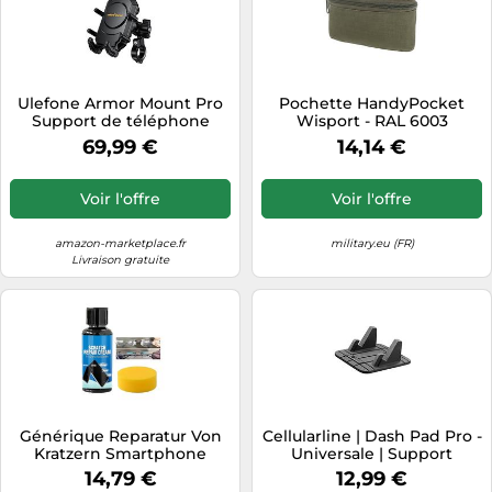
Ulefone Armor Mount Pro
Pochette HandyPocket
Support de téléphone
Wisport - RAL 6003
Universel pour Guidon de
69,99 €
14,14 €
vélo, résistant aux Chocs,
Montage Rapide
Compatible avec Handy
Voir l'offre
Voir l'offre
Armor 22/18T Ultra/18
Ultra/19T/17 Pro/15/14/12
amazon-marketplace.fr
military.eu (FR)
Livraison gratuite
Générique Reparatur Von
Cellularline | Dash Pad Pro -
Kratzern Smartphone
Universale | Support
Bildschirm | Mit Langlebige
Smartphone Voiture pour
14,79 €
12,99 €
Schnelle Lösung Einfach
Tableau de Bord sans Colle