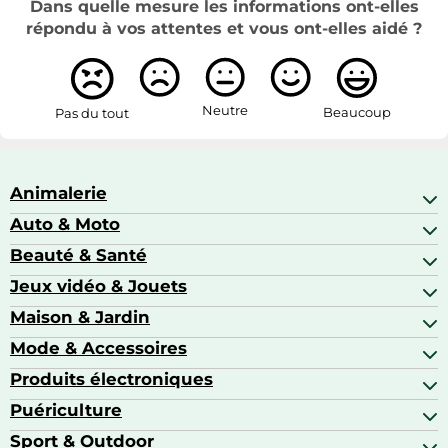
Dans quelle mesure les informations ont-elles
répondu à vos attentes et vous ont-elles aidé ?
Neutre
Beaucoup
Pas du tout
Animalerie
Auto & Moto
Abris pour animaux sauvages
Aquariophilie
Beauté & Santé
Accessoires auto
Colliers GPS
Attelage & portage
Jeux vidéo & Jouets
Alimentation bébé
Matériel orthopédique pour animaux
Autoradios
Amour & contraception
Maison & Jardin
Accessoires de gaming
Casques moto
Appareils de coiffure
Consoles de jeux
Mode & Accessoires
Ameublement
Brosses à dents électriques
Drones
Articles de cuisine & d'entretien ménager
Produits électroniques
Accessoires de mode
Jeux PS4
Aspirateurs souffleurs
Arts textiles
Puériculture
Accessoires smartphones
Barbecues & planchas
Bagages
Appareils photo hybrides
Sport & Outdoor
Chaises hautes