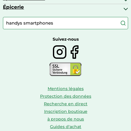
Baskets
Appareils photo numériques
Jouets
Épicerie
Appareils de fitness
Appareils photo numériques compacts
Lits bébé
Articles de sport
Autour du café
Meubles à langer
Camping
Autour du thé
Caravaning
Autour du vin
Boissons
Suivez-nous
Mentions légales
Protection des données
Recherche en direct
Inscription boutique
à propos de nous
Guides d'achat