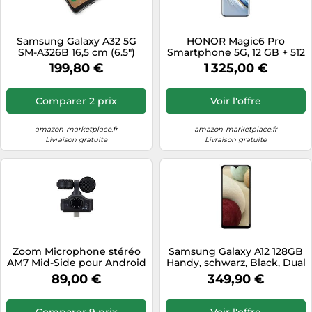
Samsung Galaxy A32 5G
HONOR Magic6 Pro
SM-A326B 16,5 cm (6.5")
Smartphone 5G, 12 GB + 512
Double SIM USB Type-C 4
GB Handy, 6,80-Zoll, 120 Hz,
199,80 €
1 325,00 €
Go 64 Go 5000 mAh Noir
50-MP-Dreifachkamera, 180-
MP-Teleobjektivkamera,
Qualcomm Snapdragon 8
Comparer 2 prix
Voir l'offre
Gen 3, 5600 mAh, IP68,
dual- SIM (Schwarz)
amazon-marketplace.fr
amazon-marketplace.fr
Livraison gratuite
Livraison gratuite
Zoom Microphone stéréo
Samsung Galaxy A12 128GB
AM7 Mid-Side pour Android
Handy, schwarz, Black, Dual
– USB-C
SIM, Android 10
89,00 €
349,90 €
Comparer 9 prix
Voir l'offre