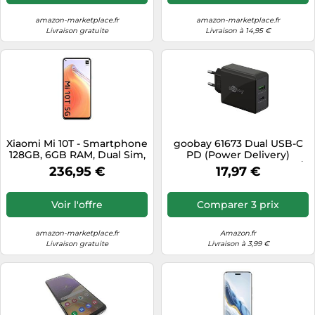
Solide - Rotatif 360
amazon-marketplace.fr
amazon-marketplace.fr
Livraison gratuite
Livraison à 14,95 €
Xiaomi Mi 10T - Smartphone
goobay 61673 Dual USB-C
128GB, 6GB RAM, Dual Sim,
PD (Power Delivery)
Alexa Hands-Free, Argent
Schnellladegerät (30 W) /
236,95 €
17,97 €
Quick Charge Netzteil für
Iphone, Samsung, Huawai /
Handy Ladegerät /
Voir l'offre
Comparer 3 prix
Ladeadapter für die
Steckdose / schwarz
amazon-marketplace.fr
Amazon.fr
Livraison gratuite
Livraison à 3,99 €