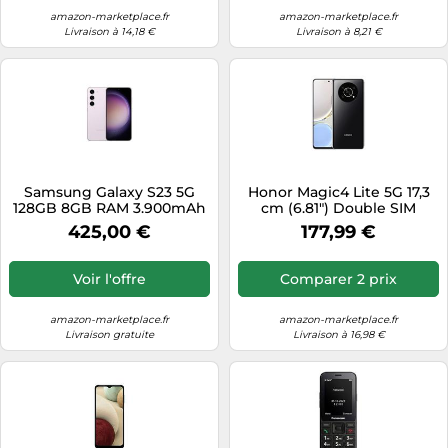
Lautstärke mit Verstärker,
Fernkonfiguration,
amazon-marketplace.fr
amazon-marketplace.fr
Livraison à 14,18 €
Livraison à 8,21 €
Samsung Galaxy S23 5G
Honor Magic4 Lite 5G 17,3
128GB 8GB RAM 3.900mAh
cm (6.81") Double SIM
Akku Lavendel AI Handy
Android 11 USB Type-C 6 Go
425,00 €
177,99 €
Android Smartphone ohne
128 Go 4800 mAh Noir
Simlock ohne Branding
Voir l'offre
Comparer 2 prix
amazon-marketplace.fr
amazon-marketplace.fr
Livraison gratuite
Livraison à 16,98 €