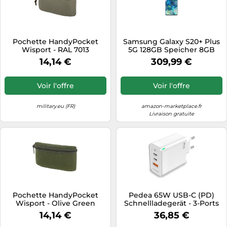
Pochette HandyPocket
Samsung Galaxy S20+ Plus
Wisport - RAL 7013
5G 128GB Speicher 8GB
RAM 4.500mAh Akku AI
14,14 €
309,99 €
Handy Android 15
Smartphone EU ohne
Simlock ohne Branding
Voir l'offre
Voir l'offre
(Blau 5G)
military.eu (FR)
amazon-marketplace.fr
Livraison gratuite
Pochette HandyPocket
Pedea 65W USB-C (PD)
Wisport - Olive Green
Schnellladegerät - 3-Ports
GaN Mehrfach Handy-
14,14 €
36,85 €
Ladegerät mit USB-C und