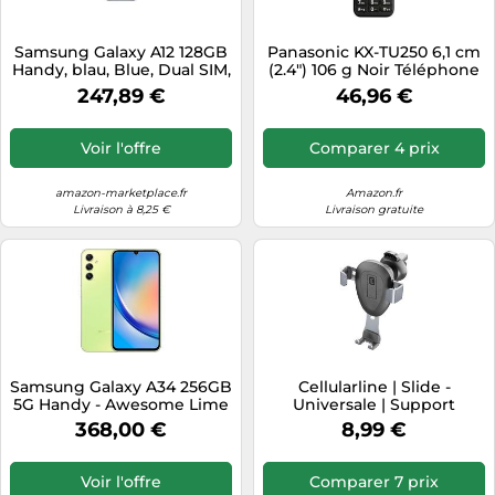
Samsung Galaxy A12 128GB
Panasonic KX-TU250 6,1 cm
Handy, blau, Blue, Dual SIM,
(2.4") 106 g Noir Téléphone
Android 10
pour seniors
247,89 €
46,96 €
Voir l'offre
Comparer 4 prix
amazon-marketplace.fr
Amazon.fr
Livraison à 8,25 €
Livraison gratuite
Samsung Galaxy A34 256GB
Cellularline | Slide -
5G Handy - Awesome Lime
Universale | Support
SM-A346BLGEEUB
Smartphone Voiture pour
368,00 €
8,99 €
Volets d'aération -
Compatibilité Téléphone
Mobile iPhone Samsung
Voir l'offre
Comparer 7 prix
Huawei Xiaomi - Stable et