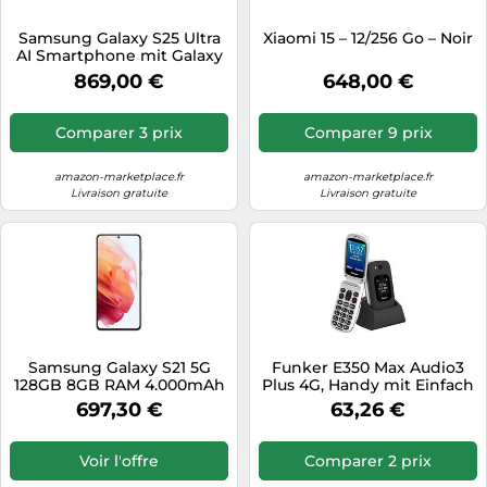
Tablettes tactiles
Samsung Galaxy S25 Ultra
Xiaomi 15 – 12/256 Go – Noir
AI Smartphone mit Galaxy
Tondeuses cheveux & barbe
AI, Ohne Vertrag, Handy
869,00 €
648,00 €
mit Android, 12 GB RAM, 25
Téléphonie
Téléviseurs
Comparer 3 prix
Comparer 9 prix
Télévision & vidéo
amazon-marketplace.fr
amazon-marketplace.fr
Électroménager
Livraison gratuite
Livraison gratuite
Samsung Galaxy S21 5G
Funker E350 Max Audio3
128GB 8GB RAM 4.000mAh
Plus 4G, Handy mit Einfach
Akku Pink AI Handy
zu bedienender
697,30 €
63,26 €
Android 15 Smartphone
Abdeckung, große Tasten
ohne Simlock ohne
und Display, Audio Pro
Branding
kompatibel mit
Voir l'offre
Comparer 2 prix
Hörgeräten, Starke