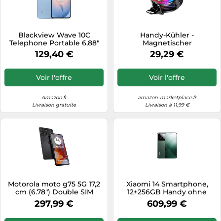
Blackview Wave 10C
Handy-Kühler -
Telephone Portable 6,88"
Magnetischer
HD+, Smartphone Android
Halbleiterkühler| Handy
129,40 €
29,29 €
16, 16+32Go (ext 1To), Double
Kühler | Halbleiter-Kühlers
SIM, 5000mAh, 32+13MP,
Für Handys | Intelligente
Face ID/GPS/OTG,
Temperaturregelung -
Voir l'offre
Voir l'offre
Compatible Orange, SFR,
HandyKühlzubehör Für
Bouygues, Free Mobile -
Videoaufnahmen, Vlogs,
Bleu
Live-Streaming Und Spiele
Amazon.fr
amazon-marketplace.fr
Livraison gratuite
Livraison à 11,99 €
Motorola moto g75 5G 17,2
Xiaomi 14 Smartphone,
cm (6.78") Double SIM
12+256GB Handy ohne
hybride Android 14 USB
Vertrag, 120Hz 6.36''
297,99 €
609,99 €
Type-C 8 Go 256 Go 5000
AMOLED Display,
mAh Gris
Snapdragon 8 Gen3,